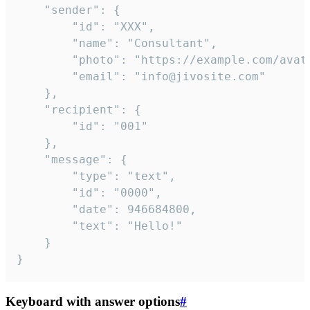
	"sender": {

		"id": "XXX",

		"name": "Consultant",

		"photo": "https://example.com/avatar.png",

		"email": "info@jivosite.com"

	},

	"recipient": {

		"id": "001"

	},

	"message": {

		"type": "text",

		"id": "0000",

		"date": 946684800,

		"text": "Hello!"

	}

}
Keyboard with answer options
#