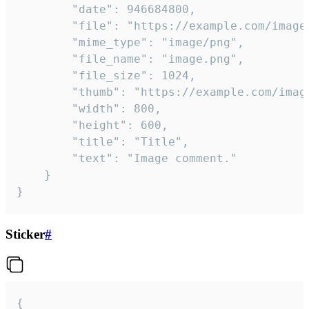
		"date": 946684800,

		"file": "https://example.com/image.png",

		"mime_type": "image/png",

		"file_name": "image.png",

		"file_size": 1024,

		"thumb": "https://example.com/image_thumb.png",

		"width": 800,

		"height": 600,

		"title": "Title",

		"text": "Image comment."

	}

}
Sticker
#
{
