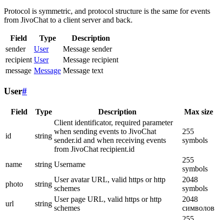
Protocol is symmetric, and protocol structure is the same for events
from JivoChat to a client server and back.
Field
Type
Description
sender
User
Message sender
recipient
User
Message recipient
message
Message
Message text
User
#
Field
Type
Description
Max size
Client identificator, required parameter
when sending events to JivoChat
255
id
string
sender.id and when receiving events
symbols
from JivoChat recipient.id
255
name
string
Username
symbols
User avatar URL, valid https or http
2048
photo
string
schemes
symbols
User page URL, valid https or http
2048
url
string
schemes
символов
255