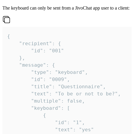
The keyboard can only be sent from a JivoChat app user to a client:
{

	"recipient": {

		"id": "001"

	},

	"message": {

		"type": "keyboard",

		"id": "0009",

		"title": "Questionnaire",

		"text": "To be or not to be?",

		"multiple": false,

		"keyboard": [

			{

				"id": "1",

				"text": "yes"
