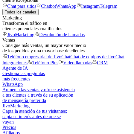
cliente excepcional
Chat para sitios
Chatbot
WhatsApp
Instagram
Telegram
Todos los canales
Marketing
Transforma el tráfico en
clientes potenciales cualificados
JivoMarketing
Devolución de llamadas
Ventas
Consigue más ventas, un mayor valor medio
de los pedidos y una mayor base de clientes
Teléfono empresarial de JivoChat
Chat de equipos de JivoChat
Integraciones
Teléfono Plus
Video llamadas
CRM
Agente de IA
Gestiona las preguntas
más frecuentes
WhatsApp
Aumenta las ventas y ofrece asistencia
a tus clientes a través de su aplicación
de mensajería preferida
JivoMarketing
Capta la atención de tus visitantes:
capta su interés antes de que se
vayan
Precios
Afiliados