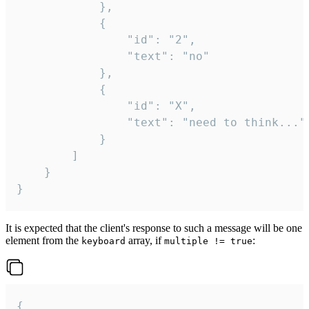
			},

			{

				"id": "2",

				"text": "no"

			},

			{

				"id": "X",

				"text": "need to think..."

			}

		]

	}

}
It is expected that the client's response to such a message will be one
element from the
array, if
:
keyboard
multiple != true
{
