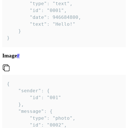
		"type": "text",

		"id": "0001",

		"date": 946684800,

		"text": "Hello!"

	}

}
Image
#
{

	"sender": {

		"id": "001"

	},

	"message": {

		"type": "photo",

		"id": "0002",
