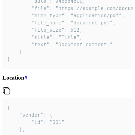
		"date": 946684800,

		"file": "https://example.com/document.pdf",

		"mime_type": "application/pdf",

		"file_name": "document.pdf",

		"file_size": 512,

		"title": "Title",

		"text": "Document comment."

	}

}
Location
#
{

	"sender": {

		"id": "001"

	},
