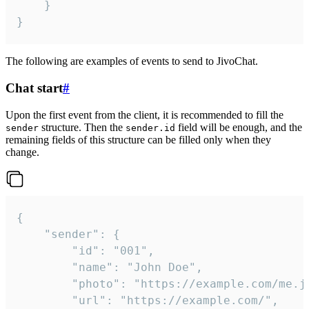
	}

}
The following are examples of events to send to JivoChat.
Chat start
#
Upon the first event from the client, it is recommended to fill the
structure. Then the
field will be enough, and the
sender
sender.id
remaining fields of this structure can be filled only when they
change.
{

	"sender": {

		"id": "001",

		"name": "John Doe",

		"photo": "https://example.com/me.jpg",

		"url": "https://example.com/",
