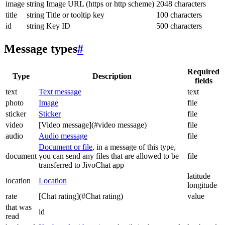
image
string
Image URL (https or http scheme)
2048 characters
title
string
Title or tooltip key
100 characters
id
string
Key ID
500 characters
Message types
#
Required
Type
Description
fields
text
Text message
text
photo
Image
file
sticker
Sticker
file
video
[Video message](#video message)
file
audio
Audio message
file
Document or file
, in a message of this type,
document
you can send any files that are allowed to be
file
transferred to JivoChat app
latitude
location
Location
longitude
rate
[Chat rating](#Chat rating)
value
that was
id
read