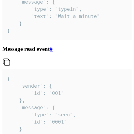
	"message": {

		"type": "typein",

		"text": "Wait a minute"

	}

}
Message read event
#
{

	"sender": {

		"id": "001"

	},

	"message": {

		"type": "seen",

		"id": "0001"

	}
