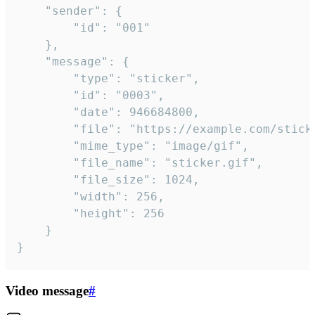
	"sender": {

		"id": "001"

	},

	"message": {

		"type": "sticker",

		"id": "0003",

		"date": 946684800,

		"file": "https://example.com/sticker.gif",

		"mime_type": "image/gif",

		"file_name": "sticker.gif",

		"file_size": 1024,

		"width": 256,

		"height": 256

	}

}
Video message
#