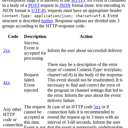
development stage it is allowed to use
HTTP
). An event is contained
in a body of a
POST
-request in
JSON
format (note: text encoding in
JSON format is
UTF-8
), requests must have an appropriate header
. Event
Content-Type: application/json; charset=utf-8
structure is described
further
. Response options are divided into 3
groups according to the HTTP-response code.
Code
Description
Action
Success.
Event is
2xx
Inform the user about successfull delivery
accepted for
processing
There may be a description of the error
(type of content Content-Type: text/plain;
Request
charset=utf-8) in the body of the response.
failed.
This event should not be resubmitted. It is
4xx
Event
necessary to find and correct the error of
rejected
the program or channel settings that led to
the error. Inform the user about the event
delivery failure
The request
In case of an HTTP code
5xx
or if
Any other
cannot be
connection fails it is recommended to
HTTP
accepted at
resend the request up to 3 times with an
code or
this time.
interval of 3-60 seconds. Inform the user
connection
Event is not
that the event is temporarily undeliverable.