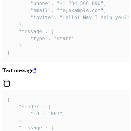
		"phone": "+1 234 568 890",

		"email": "me@example.com",

		"invite": "Hello! May I help you?"

	},

	"message": {

		"type": "start"

	}

}
Text message
#
{

	"sender": {

		"id": "001"

	},

	"message": {
