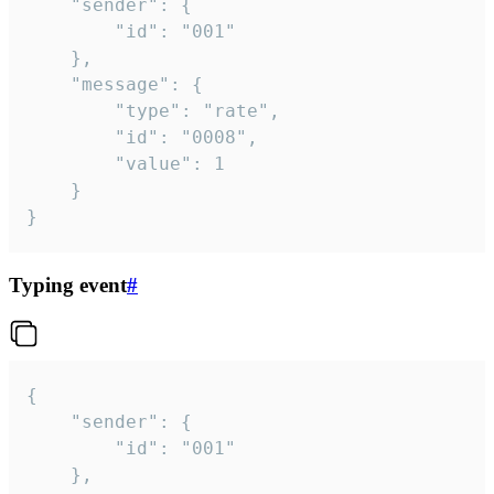
	"sender": {

		"id": "001"

	},

	"message": {

		"type": "rate",

		"id": "0008",

		"value": 1

	}

}
Typing event
#
{

	"sender": {

		"id": "001"

	},
