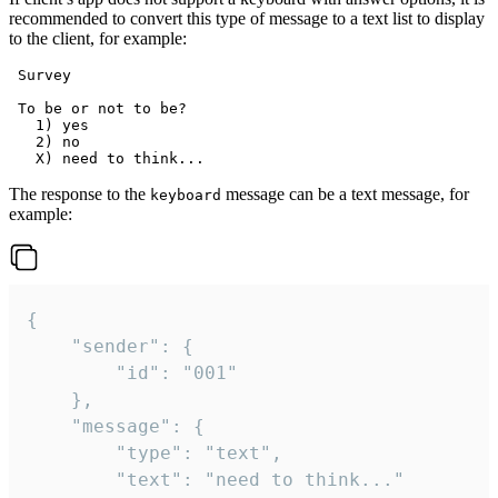
recommended to convert this type of message to a text list to display
to the client, for example:
 Survey

 To be or not to be?

   1) yes

   2) no

The response to the
message can be a text message, for
keyboard
example:
{

	"sender": {

		"id": "001"

	},

	"message": {

		"type": "text",

		"text": "need to think..."
