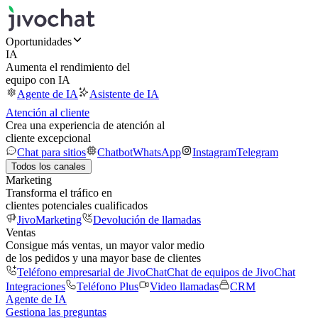
Oportunidades
IA
Aumenta el rendimiento del
equipo con IA
Agente de IA
Asistente de IA
Atención al cliente
Crea una experiencia de atención al
cliente excepcional
Chat para sitios
Chatbot
WhatsApp
Instagram
Telegram
Todos los canales
Marketing
Transforma el tráfico en
clientes potenciales cualificados
JivoMarketing
Devolución de llamadas
Ventas
Consigue más ventas, un mayor valor medio
de los pedidos y una mayor base de clientes
Teléfono empresarial de JivoChat
Chat de equipos de JivoChat
Integraciones
Teléfono Plus
Video llamadas
CRM
Agente de IA
Gestiona las preguntas