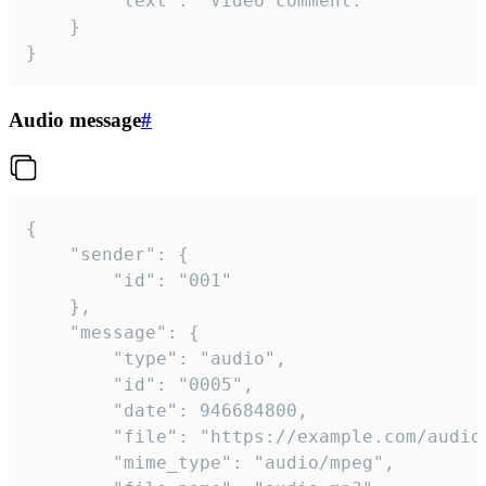
		"text": "Video comment."

	}

}
Audio message
#
{

	"sender": {

		"id": "001"

	},

	"message": {

		"type": "audio",

		"id": "0005",

		"date": 946684800,

		"file": "https://example.com/audio.mp3",

		"mime_type": "audio/mpeg",
