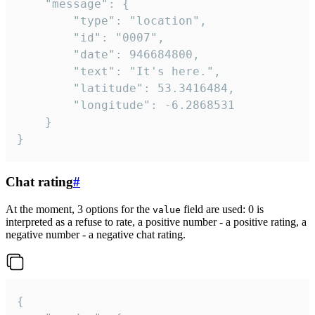
	"message": {

		"type": "location",

		"id": "0007",

		"date": 946684800,

		"text": "It's here.",

		"latitude": 53.3416484,

		"longitude": -6.2868531

	}

}
Chat rating
#
At the moment, 3 options for the
field are used: 0 is
value
interpreted as a refuse to rate, a positive number - a positive rating, a
negative number - a negative chat rating.
{
