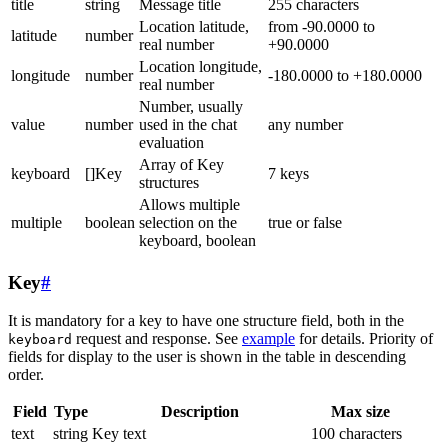
title
string
Message title
255 characters
Location latitude,
from -90.0000 to
latitude
number
real number
+90.0000
Location longitude,
longitude
number
-180.0000 to +180.0000
real number
Number, usually
value
number
used in the chat
any number
evaluation
Array of Key
keyboard
[]Key
7 keys
structures
Allows multiple
multiple
boolean
selection on the
true or false
keyboard, boolean
Key
#
It is mandatory for a key to have one structure field, both in the
request and response. See
example
for details. Priority of
keyboard
fields for display to the user is shown in the table in descending
order.
Field
Type
Description
Max size
text
string
Key text
100 characters