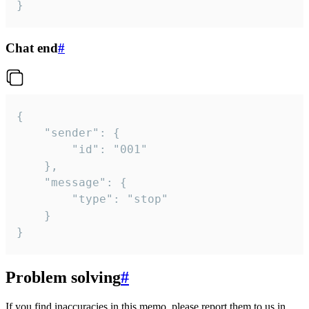
}
Chat end
#
{

	"sender": {

		"id": "001"

	},

	"message": {

		"type": "stop"

	}

}
Problem solving
#
If you find inaccuracies in this memo, please report them to us in