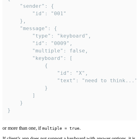
	"sender": {

		"id": "001"

	},

	"message": {

		"type": "keyboard",

		"id": "0009",

		"multiple": false,

		"keyboard": [

			{

				"id": "X",

				"text": "need to think..."

			}

		]

	}

}
or more than one, if
.
multiple = true
If client’s app does not support a keyboard with answer options, it is