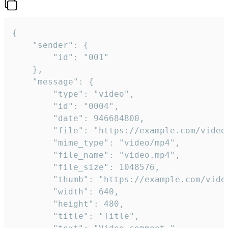
{

	"sender": {

		"id": "001"

	},

	"message": {

		"type": "video",

		"id": "0004",

		"date": 946684800,

		"file": "https://example.com/video.mp4",

		"mime_type": "video/mp4",

		"file_name": "video.mp4",

		"file_size": 1048576,

		"thumb": "https://example.com/video_thumb.png",

		"width": 640,

		"height": 480,

		"title": "Title",
