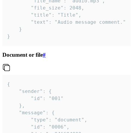
		"file_name": "audio.mp3",

		"file_size": 2048,

		"title": "Title",

		"text": "Audio message comment."

	}

}
Document or file
#
{

	"sender": {

		"id": "001"

	},

	"message": {

		"type": "document",

		"id": "0006",
