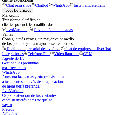
cliente excepcional
Chat para sitios
Chatbot
WhatsApp
Instagram
Telegram
Todos los canales
Marketing
Transforma el tráfico en
clientes potenciales cualificados
JivoMarketing
Devolución de llamadas
Ventas
Consigue más ventas, un mayor valor medio
de los pedidos y una mayor base de clientes
Teléfono empresarial de JivoChat
Chat de equipos de JivoChat
Integraciones
Teléfono Plus
Video llamadas
CRM
Agente de IA
Gestiona las preguntas
más frecuentes
WhatsApp
Aumenta las ventas y ofrece asistencia
a tus clientes a través de su aplicación
de mensajería preferida
JivoMarketing
Capta la atención de tus visitantes:
capta su interés antes de que se
vayan
Precios
Afiliados