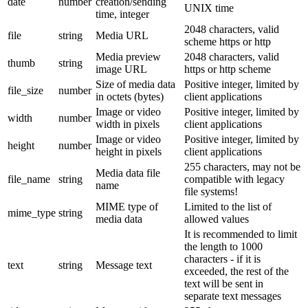
date
number
creation/sending
UNIX time
time, integer
2048 characters, valid
file
string
Media URL
scheme https or http
Media preview
2048 characters, valid
thumb
string
image URL
https or http scheme
Size of media data
Positive integer, limited by
file_size
number
in octets (bytes)
client applications
Image or video
Positive integer, limited by
width
number
width in pixels
client applications
Image or video
Positive integer, limited by
height
number
height in pixels
client applications
255 characters, may not be
Media data file
file_name
string
compatible with legacy
name
file systems!
MIME type of
Limited to the list of
mime_type
string
media data
allowed values
It is recommended to limit
the length to 1000
characters - if it is
text
string
Message text
exceeded, the rest of the
text will be sent in
separate text messages