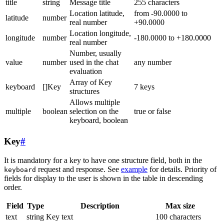
title
string
Message title
255 characters
Location latitude,
from -90.0000 to
latitude
number
real number
+90.0000
Location longitude,
longitude
number
-180.0000 to +180.0000
real number
Number, usually
value
number
used in the chat
any number
evaluation
Array of Key
keyboard
[]Key
7 keys
structures
Allows multiple
multiple
boolean
selection on the
true or false
keyboard, boolean
Key
#
It is mandatory for a key to have one structure field, both in the
request and response. See
example
for details. Priority of
keyboard
fields for display to the user is shown in the table in descending
order.
Field
Type
Description
Max size
text
string
Key text
100 characters