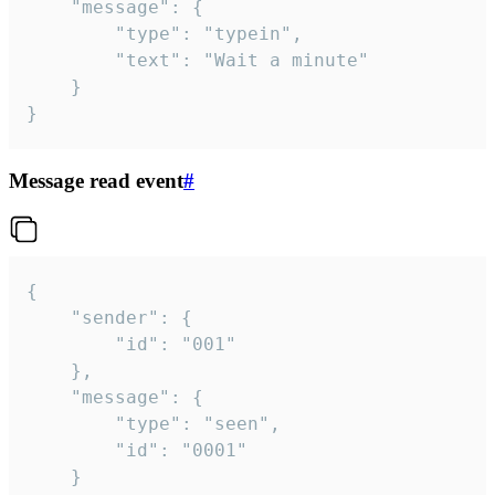
	"message": {

		"type": "typein",

		"text": "Wait a minute"

	}

}
Message read event
#
{

	"sender": {

		"id": "001"

	},

	"message": {

		"type": "seen",

		"id": "0001"

	}
