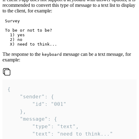
recommended to convert this type of message to a text list to display
to the client, for example:
 Survey

 To be or not to be?

   1) yes

   2) no

The response to the
message can be a text message, for
keyboard
example:
{

	"sender": {

		"id": "001"

	},

	"message": {

		"type": "text",

		"text": "need to think..."
