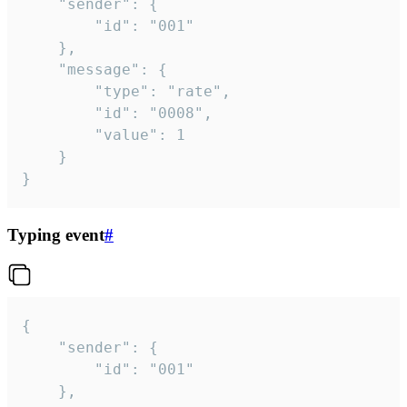
	"sender": {

		"id": "001"

	},

	"message": {

		"type": "rate",

		"id": "0008",

		"value": 1

	}

}
Typing event
#
{

	"sender": {

		"id": "001"

	},
