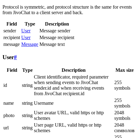
Protocol is symmetric, and protocol structure is the same for events
from JivoChat to a client server and back.
Field
Type
Description
sender
User
Message sender
recipient
User
Message recipient
message
Message
Message text
User
#
Field
Type
Description
Max size
Client identificator, required parameter
when sending events to JivoChat
255
id
string
sender.id and when receiving events
symbols
from JivoChat recipient.id
255
name
string
Username
symbols
User avatar URL, valid https or http
2048
photo
string
schemes
symbols
User page URL, valid https or http
2048
url
string
schemes
символов
255