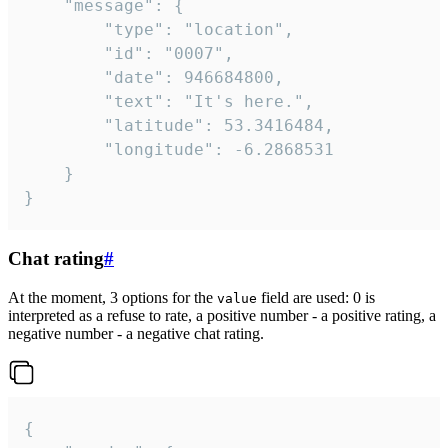
	"message": {

		"type": "location",

		"id": "0007",

		"date": 946684800,

		"text": "It's here.",

		"latitude": 53.3416484,

		"longitude": -6.2868531

	}

}
Chat rating
#
At the moment, 3 options for the
field are used: 0 is
value
interpreted as a refuse to rate, a positive number - a positive rating, a
negative number - a negative chat rating.
{
