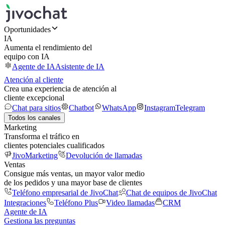
Oportunidades
IA
Aumenta el rendimiento del
equipo con IA
Agente de IA
Asistente de IA
Atención al cliente
Crea una experiencia de atención al
cliente excepcional
Chat para sitios
Chatbot
WhatsApp
Instagram
Telegram
Todos los canales
Marketing
Transforma el tráfico en
clientes potenciales cualificados
JivoMarketing
Devolución de llamadas
Ventas
Consigue más ventas, un mayor valor medio
de los pedidos y una mayor base de clientes
Teléfono empresarial de JivoChat
Chat de equipos de JivoChat
Integraciones
Teléfono Plus
Video llamadas
CRM
Agente de IA
Gestiona las preguntas