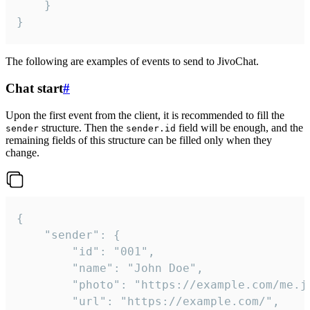
	}

}
The following are examples of events to send to JivoChat.
Chat start
#
Upon the first event from the client, it is recommended to fill the
structure. Then the
field will be enough, and the
sender
sender.id
remaining fields of this structure can be filled only when they
change.
{

	"sender": {

		"id": "001",

		"name": "John Doe",

		"photo": "https://example.com/me.jpg",

		"url": "https://example.com/",
