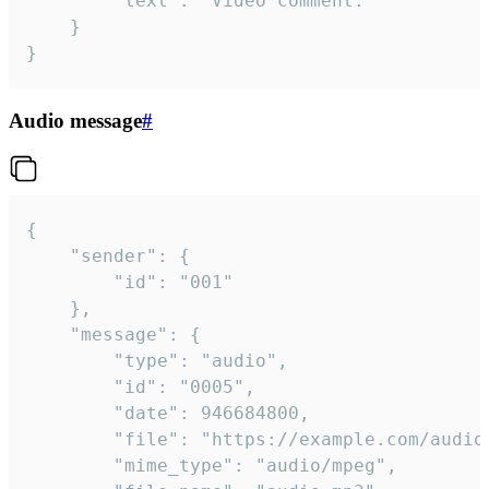
		"text": "Video comment."

	}

}
Audio message
#
{

	"sender": {

		"id": "001"

	},

	"message": {

		"type": "audio",

		"id": "0005",

		"date": 946684800,

		"file": "https://example.com/audio.mp3",

		"mime_type": "audio/mpeg",
