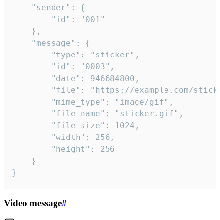
	"sender": {

		"id": "001"

	},

	"message": {

		"type": "sticker",

		"id": "0003",

		"date": 946684800,

		"file": "https://example.com/sticker.gif",

		"mime_type": "image/gif",

		"file_name": "sticker.gif",

		"file_size": 1024,

		"width": 256,

		"height": 256

	}

}
Video message
#