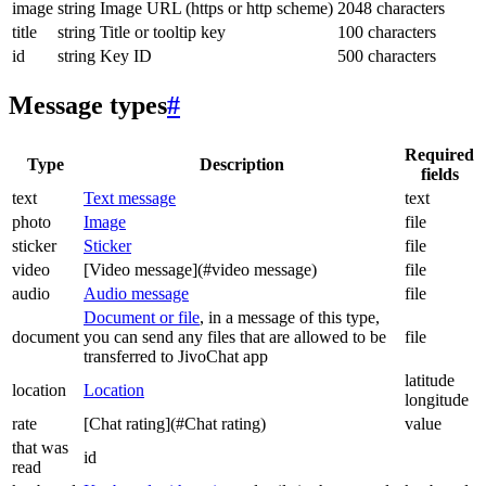
image
string
Image URL (https or http scheme)
2048 characters
title
string
Title or tooltip key
100 characters
id
string
Key ID
500 characters
Message types
#
Required
Type
Description
fields
text
Text message
text
photo
Image
file
sticker
Sticker
file
video
[Video message](#video message)
file
audio
Audio message
file
Document or file
, in a message of this type,
document
you can send any files that are allowed to be
file
transferred to JivoChat app
latitude
location
Location
longitude
rate
[Chat rating](#Chat rating)
value
that was
id
read