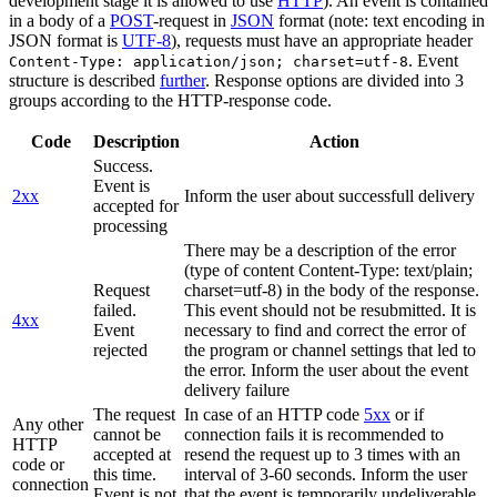
development stage it is allowed to use
HTTP
). An event is contained
in a body of a
POST
-request in
JSON
format (note: text encoding in
JSON format is
UTF-8
), requests must have an appropriate header
. Event
Content-Type: application/json; charset=utf-8
structure is described
further
. Response options are divided into 3
groups according to the HTTP-response code.
Code
Description
Action
Success.
Event is
2xx
Inform the user about successfull delivery
accepted for
processing
There may be a description of the error
(type of content Content-Type: text/plain;
Request
charset=utf-8) in the body of the response.
failed.
This event should not be resubmitted. It is
4xx
Event
necessary to find and correct the error of
rejected
the program or channel settings that led to
the error. Inform the user about the event
delivery failure
The request
In case of an HTTP code
5xx
or if
Any other
cannot be
connection fails it is recommended to
HTTP
accepted at
resend the request up to 3 times with an
code or
this time.
interval of 3-60 seconds. Inform the user
connection
Event is not
that the event is temporarily undeliverable.