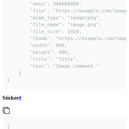
		"date": 946684800,

		"file": "https://example.com/image.png",

		"mime_type": "image/png",

		"file_name": "image.png",

		"file_size": 1024,

		"thumb": "https://example.com/image_thumb.png",

		"width": 800,

		"height": 600,

		"title": "Title",

		"text": "Image comment."

	}

}
Sticker
#
{
