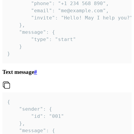
		"phone": "+1 234 568 890",

		"email": "me@example.com",

		"invite": "Hello! May I help you?"

	},

	"message": {

		"type": "start"

	}

}
Text message
#
{

	"sender": {

		"id": "001"

	},

	"message": {
