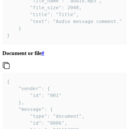
		"file_name": "audio.mp3",

		"file_size": 2048,

		"title": "Title",

		"text": "Audio message comment."

	}

}
Document or file
#
{

	"sender": {

		"id": "001"

	},

	"message": {

		"type": "document",

		"id": "0006",
