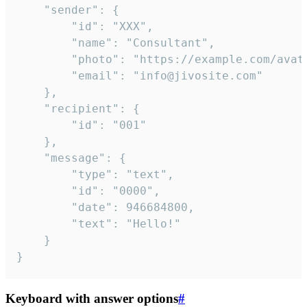
	"sender": {

		"id": "XXX",

		"name": "Consultant",

		"photo": "https://example.com/avatar.png",

		"email": "info@jivosite.com"

	},

	"recipient": {

		"id": "001"

	},

	"message": {

		"type": "text",

		"id": "0000",

		"date": 946684800,

		"text": "Hello!"

	}

}
Keyboard with answer options
#