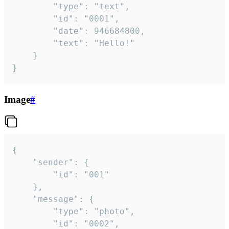
		"type": "text",

		"id": "0001",

		"date": 946684800,

		"text": "Hello!"

	}

}
Image
#
{

	"sender": {

		"id": "001"

	},

	"message": {

		"type": "photo",

		"id": "0002",
