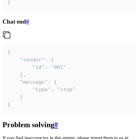
}
Chat end
#
{

	"sender": {

		"id": "001"

	},

	"message": {

		"type": "stop"

	}

}
Problem solving
#
If you find inaccuracies in this memo, please report them to us in