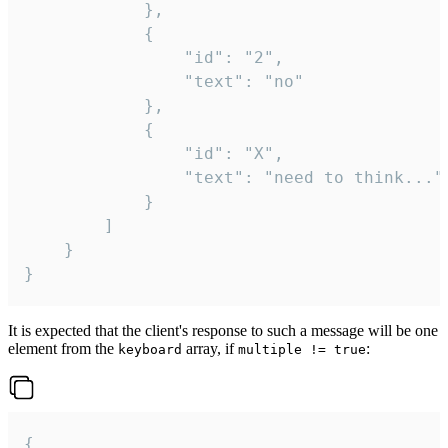
			},

			{

				"id": "2",

				"text": "no"

			},

			{

				"id": "X",

				"text": "need to think..."

			}

		]

	}

}
It is expected that the client's response to such a message will be one
element from the
array, if
:
keyboard
multiple != true
{
