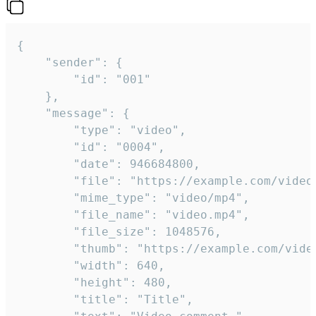
{

	"sender": {

		"id": "001"

	},

	"message": {

		"type": "video",

		"id": "0004",

		"date": 946684800,

		"file": "https://example.com/video.mp4",

		"mime_type": "video/mp4",

		"file_name": "video.mp4",

		"file_size": 1048576,

		"thumb": "https://example.com/video_thumb.png",

		"width": 640,

		"height": 480,

		"title": "Title",
