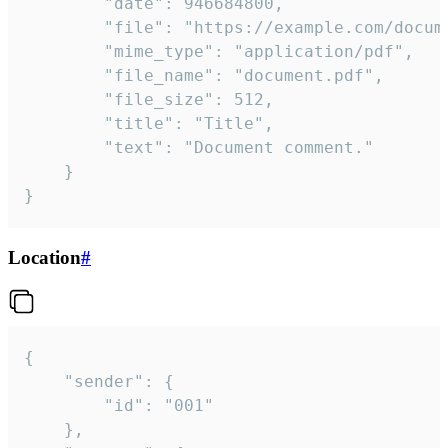
		"date": 946684800,

		"file": "https://example.com/document.pdf",

		"mime_type": "application/pdf",

		"file_name": "document.pdf",

		"file_size": 512,

		"title": "Title",

		"text": "Document comment."

	}

}
Location
#
{

	"sender": {

		"id": "001"

	},
