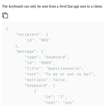
The keyboard can only be sent from a JivoChat app user to a client:
{

	"recipient": {

		"id": "001"

	},

	"message": {

		"type": "keyboard",

		"id": "0009",

		"title": "Questionnaire",

		"text": "To be or not to be?",

		"multiple": false,

		"keyboard": [

			{

				"id": "1",

				"text": "yes"
