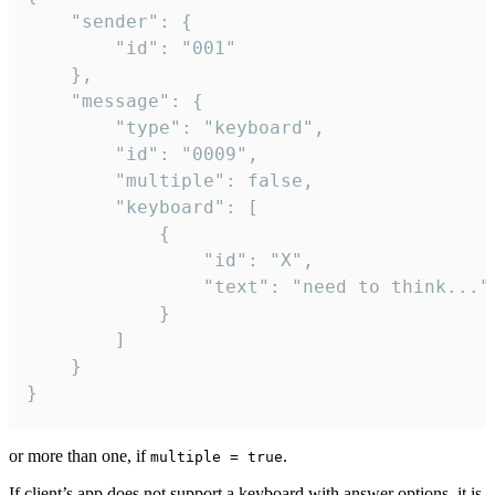
	"sender": {

		"id": "001"

	},

	"message": {

		"type": "keyboard",

		"id": "0009",

		"multiple": false,

		"keyboard": [

			{

				"id": "X",

				"text": "need to think..."

			}

		]

	}

}
or more than one, if
.
multiple = true
If client’s app does not support a keyboard with answer options, it is