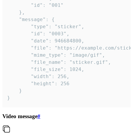
		"id": "001"

	},

	"message": {

		"type": "sticker",

		"id": "0003",

		"date": 946684800,

		"file": "https://example.com/sticker.gif",

		"mime_type": "image/gif",

		"file_name": "sticker.gif",

		"file_size": 1024,

		"width": 256,

		"height": 256

	}

}
Video message
#