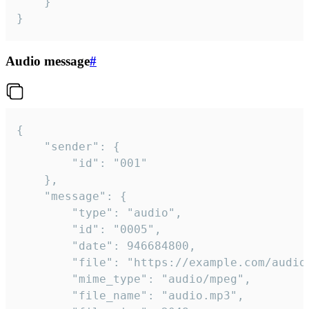
	}

}
Audio message
#
{

	"sender": {

		"id": "001"

	},

	"message": {

		"type": "audio",

		"id": "0005",

		"date": 946684800,

		"file": "https://example.com/audio.mp3",

		"mime_type": "audio/mpeg",

		"file_name": "audio.mp3",
