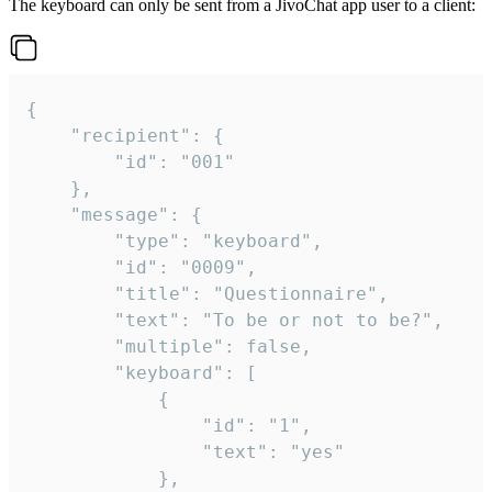
The keyboard can only be sent from a JivoChat app user to a client:
{

	"recipient": {

		"id": "001"

	},

	"message": {

		"type": "keyboard",

		"id": "0009",

		"title": "Questionnaire",

		"text": "To be or not to be?",

		"multiple": false,

		"keyboard": [

			{

				"id": "1",

				"text": "yes"

			},
