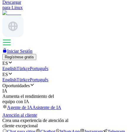
Descargar
para Linux
Iniciar Sesión
Regístrese gratis
ES
English
Türkçe
Português
ES
English
Türkçe
Português
Oportunidades
IA
Aumenta el rendimiento del
equipo con IA
Agente de IA
Asistente de IA
Atención al cliente
Crea una experiencia de atención al
cliente excepcional
Chat para sitios
Chatbot
WhatsApp
Instagram
Telegram