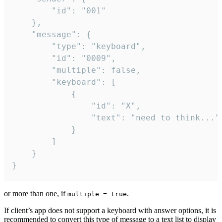
		"id": "001"

	},

	"message": {

		"type": "keyboard",

		"id": "0009",

		"multiple": false,

		"keyboard": [

			{

				"id": "X",

				"text": "need to think..."

			}

		]

	}

}
or more than one, if
.
multiple = true
If client’s app does not support a keyboard with answer options, it is
recommended to convert this type of message to a text list to display