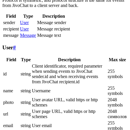
Protocol is symmetric, and protocol structure is the same for events
from JivoChat to a client server and back.
Field
Type
Description
sender
User
Message sender
recipient
User
Message recipient
message
Message
Message text
User
#
Field
Type
Description
Max size
Client identificator, required parameter
when sending events to JivoChat
255
id
string
sender.id and when receiving events
symbols
from JivoChat recipient.id
255
name
string
Username
symbols
User avatar URL, valid https or http
2048
photo
string
schemes
symbols
User page URL, valid https or http
2048
url
string
schemes
символов
255
email
string
User email
symbols