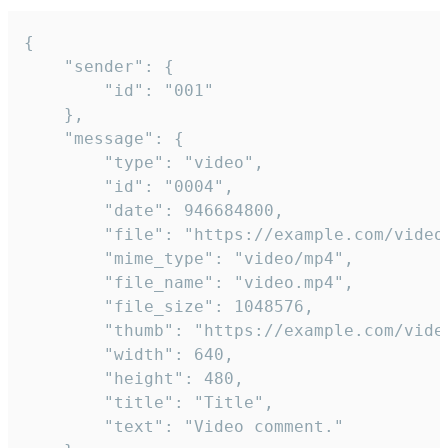
{

	"sender": {

		"id": "001"

	},

	"message": {

		"type": "video",

		"id": "0004",

		"date": 946684800,

		"file": "https://example.com/video.mp4",

		"mime_type": "video/mp4",

		"file_name": "video.mp4",

		"file_size": 1048576,

		"thumb": "https://example.com/video_thumb.png",

		"width": 640,

		"height": 480,

		"title": "Title",

		"text": "Video comment."
