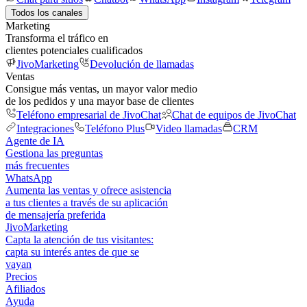
Todos los canales
Marketing
Transforma el tráfico en
clientes potenciales cualificados
JivoMarketing
Devolución de llamadas
Ventas
Consigue más ventas, un mayor valor medio
de los pedidos y una mayor base de clientes
Teléfono empresarial de JivoChat
Chat de equipos de JivoChat
Integraciones
Teléfono Plus
Video llamadas
CRM
Agente de IA
Gestiona las preguntas
más frecuentes
WhatsApp
Aumenta las ventas y ofrece asistencia
a tus clientes a través de su aplicación
de mensajería preferida
JivoMarketing
Capta la atención de tus visitantes:
capta su interés antes de que se
vayan
Precios
Afiliados
Ayuda