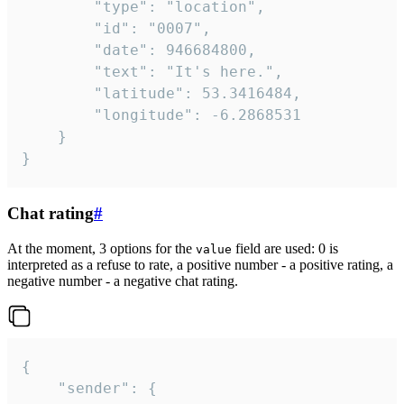
		"type": "location",

		"id": "0007",

		"date": 946684800,

		"text": "It's here.",

		"latitude": 53.3416484,

		"longitude": -6.2868531

	}

}
Chat rating
#
At the moment, 3 options for the
field are used: 0 is
value
interpreted as a refuse to rate, a positive number - a positive rating, a
negative number - a negative chat rating.
{

	"sender": {
