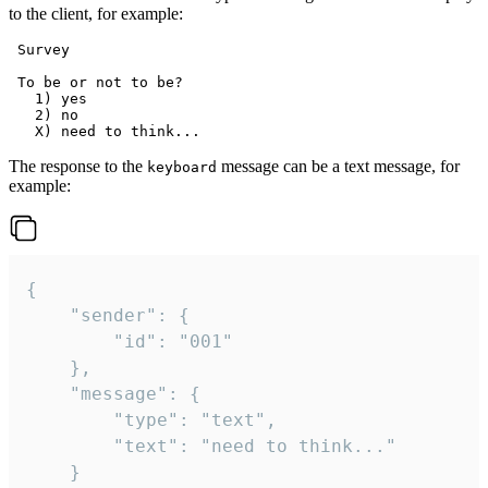
to the client, for example:
 Survey

 To be or not to be?

   1) yes

   2) no

The response to the
message can be a text message, for
keyboard
example:
{

	"sender": {

		"id": "001"

	},

	"message": {

		"type": "text",

		"text": "need to think..."

	}
