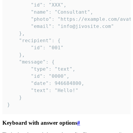
		"id": "XXX",

		"name": "Consultant",

		"photo": "https://example.com/avatar.png",

		"email": "info@jivosite.com"

	},

	"recipient": {

		"id": "001"

	},

	"message": {

		"type": "text",

		"id": "0000",

		"date": 946684800,

		"text": "Hello!"

	}

}
Keyboard with answer options
#