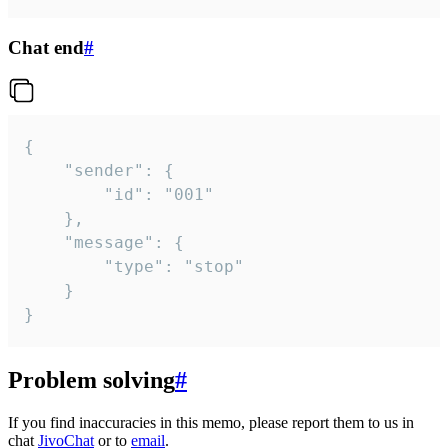
Chat end
#
{

	"sender": {

		"id": "001"

	},

	"message": {

		"type": "stop"

	}

}
Problem solving
#
If you find inaccuracies in this memo, please report them to us in
chat
JivoChat
or to
email
.