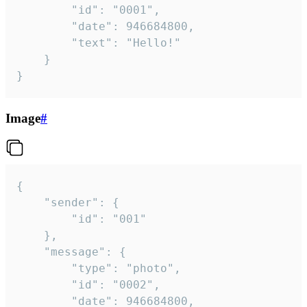
		"id": "0001",

		"date": 946684800,

		"text": "Hello!"

	}

}
Image
#
{

	"sender": {

		"id": "001"

	},

	"message": {

		"type": "photo",

		"id": "0002",

		"date": 946684800,
