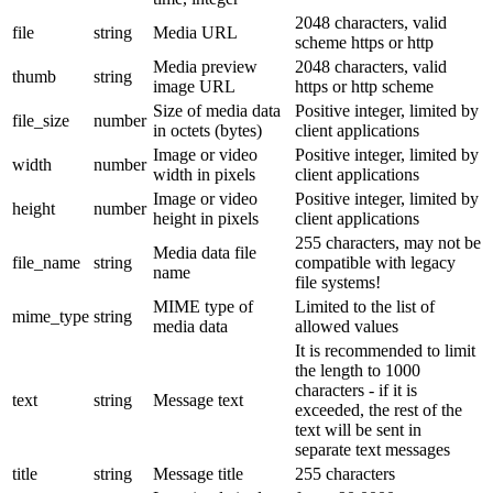
2048 characters, valid
file
string
Media URL
scheme https or http
Media preview
2048 characters, valid
thumb
string
image URL
https or http scheme
Size of media data
Positive integer, limited by
file_size
number
in octets (bytes)
client applications
Image or video
Positive integer, limited by
width
number
width in pixels
client applications
Image or video
Positive integer, limited by
height
number
height in pixels
client applications
255 characters, may not be
Media data file
file_name
string
compatible with legacy
name
file systems!
MIME type of
Limited to the list of
mime_type
string
media data
allowed values
It is recommended to limit
the length to 1000
characters - if it is
text
string
Message text
exceeded, the rest of the
text will be sent in
separate text messages
title
string
Message title
255 characters