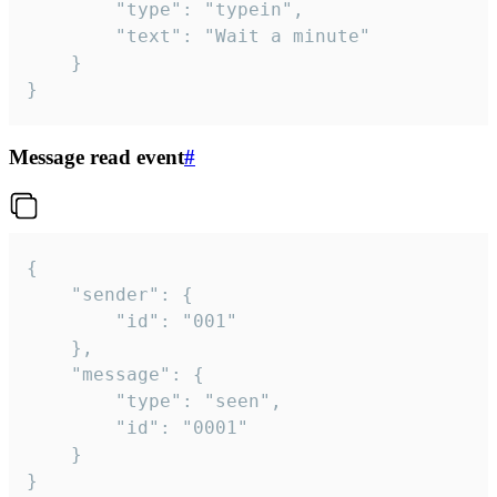
		"type": "typein",

		"text": "Wait a minute"

	}

}
Message read event
#
{

	"sender": {

		"id": "001"

	},

	"message": {

		"type": "seen",

		"id": "0001"

	}

}