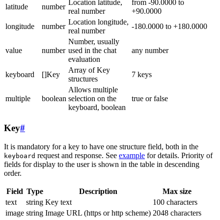
Location latitude,
from -90.0000 to
latitude
number
real number
+90.0000
Location longitude,
longitude
number
-180.0000 to +180.0000
real number
Number, usually
value
number
used in the chat
any number
evaluation
Array of Key
keyboard
[]Key
7 keys
structures
Allows multiple
multiple
boolean
selection on the
true or false
keyboard, boolean
Key
#
It is mandatory for a key to have one structure field, both in the
request and response. See
example
for details. Priority of
keyboard
fields for display to the user is shown in the table in descending
order.
Field
Type
Description
Max size
text
string
Key text
100 characters
image
string
Image URL (https or http scheme)
2048 characters