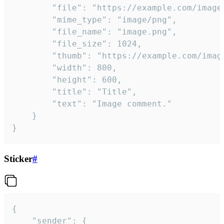
		"file": "https://example.com/image.png",

		"mime_type": "image/png",

		"file_name": "image.png",

		"file_size": 1024,

		"thumb": "https://example.com/image_thumb.png",

		"width": 800,

		"height": 600,

		"title": "Title",

		"text": "Image comment."

	}

}
Sticker
#
{

	"sender": {
