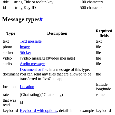
title
string
Title or tooltip key
100 characters
id
string
Key ID
500 characters
Message types
#
Required
Type
Description
fields
text
Text message
text
photo
Image
file
sticker
Sticker
file
video
[Video message](#video message)
file
audio
Audio message
file
Document or file
, in a message of this type,
document
you can send any files that are allowed to be
file
transferred to JivoChat app
latitude
location
Location
longitude
rate
[Chat rating](#Chat rating)
value
that was
id
read
keyboard
Keyboard with options
, details in the example
keyboard