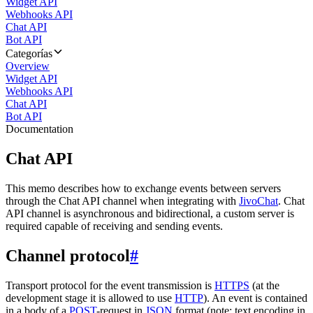
Widget API
Webhooks API
Chat API
Bot API
Categorías
Overview
Widget API
Webhooks API
Chat API
Bot API
Documentation
Chat API
This memo describes how to exchange events between servers
through the Chat API channel when integrating with
JivoChat
. Chat
API channel is asynchronous and bidirectional, a custom server is
required capable of receiving and sending events.
Channel protocol
#
Transport protocol for the event transmission is
HTTPS
(at the
development stage it is allowed to use
HTTP
). An event is contained
in a body of a
POST
-request in
JSON
format (note: text encoding in