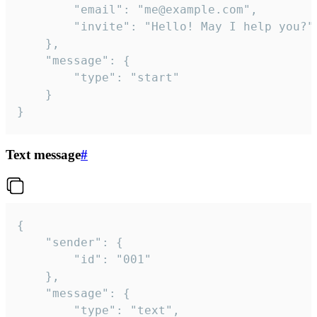
		"email": "me@example.com",

		"invite": "Hello! May I help you?"

	},

	"message": {

		"type": "start"

	}

}
Text message
#
{

	"sender": {

		"id": "001"

	},

	"message": {

		"type": "text",
