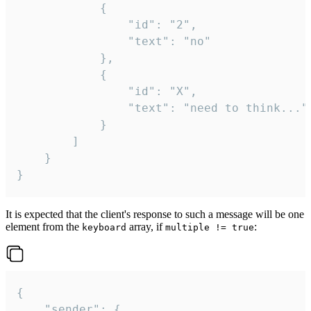
			{

				"id": "2",

				"text": "no"

			},

			{

				"id": "X",

				"text": "need to think..."

			}

		]

	}

}
It is expected that the client's response to such a message will be one
element from the
array, if
:
keyboard
multiple != true
{

	"sender": {
