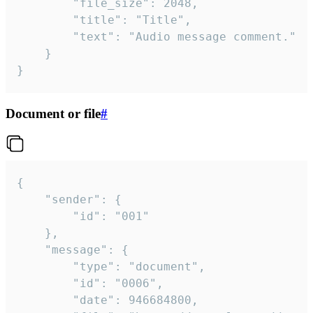
		"file_size": 2048,

		"title": "Title",

		"text": "Audio message comment."

	}

}
Document or file
#
{

	"sender": {

		"id": "001"

	},

	"message": {

		"type": "document",

		"id": "0006",

		"date": 946684800,
