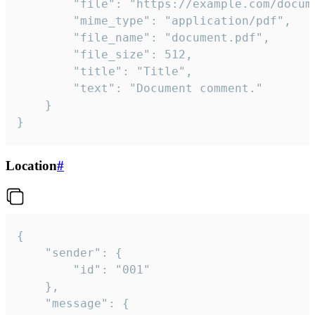
		"file": "https://example.com/document.pdf",

		"mime_type": "application/pdf",

		"file_name": "document.pdf",

		"file_size": 512,

		"title": "Title",

		"text": "Document comment."

	}

}
Location
#
{

	"sender": {

		"id": "001"

	},

	"message": {
