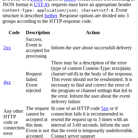
JSON format is
UTF-8
), requests must have an appropriate header
. Event
Content-Type: application/json; charset=utf-8
structure is described
further
. Response options are divided into 3
groups according to the HTTP-response code.
Code
Description
Action
Success.
Event is
2xx
Inform the user about successfull delivery
accepted for
processing
There may be a description of the error
(type of content Content-Type: text/plain;
Request
charset=utf-8) in the body of the response.
failed.
This event should not be resubmitted. It is
4xx
Event
necessary to find and correct the error of
rejected
the program or channel settings that led to
the error. Inform the user about the event
delivery failure
The request
In case of an HTTP code
5xx
or if
Any other
cannot be
connection fails it is recommended to
HTTP
accepted at
resend the request up to 3 times with an
code or
this time.
interval of 3-60 seconds. Inform the user
connection
Event is not
that the event is temporarily undeliverable.
error
accepted
Contact server support