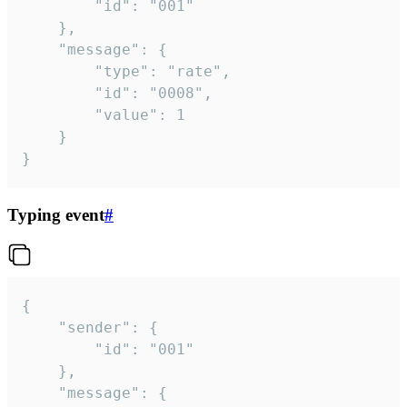
		"id": "001"

	},

	"message": {

		"type": "rate",

		"id": "0008",

		"value": 1

	}

}
Typing event
#
{

	"sender": {

		"id": "001"

	},

	"message": {
