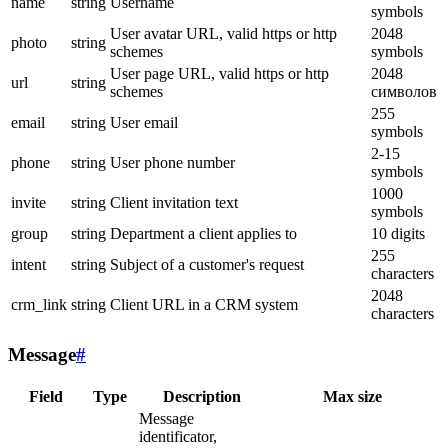
name
string
Username
symbols
User avatar URL, valid https or http
2048
photo
string
schemes
symbols
User page URL, valid https or http
2048
url
string
schemes
символов
255
email
string
User email
symbols
2-15
phone
string
User phone number
symbols
1000
invite
string
Client invitation text
symbols
group
string
Department a client applies to
10 digits
255
intent
string
Subject of a customer's request
characters
2048
crm_link
string
Client URL in a CRM system
characters
Message
#
Field
Type
Description
Max size
Message
identificator,