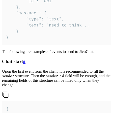
		"id": "001"

	},

	"message": {

		"type": "text",

		"text": "need to think..."

	}

}
The following are examples of events to send to JivoChat.
Chat start
#
Upon the first event from the client, it is recommended to fill the
structure. Then the
field will be enough, and the
sender
sender.id
remaining fields of this structure can be filled only when they
change.
{
