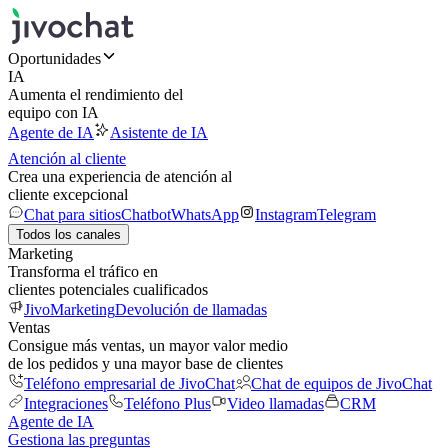
Oportunidades
IA
Aumenta el rendimiento del
equipo con IA
Agente de IA
Asistente de IA
Atención al cliente
Crea una experiencia de atención al
cliente excepcional
Chat para sitios
Chatbot
WhatsApp
Instagram
Telegram
Todos los canales
Marketing
Transforma el tráfico en
clientes potenciales cualificados
JivoMarketing
Devolución de llamadas
Ventas
Consigue más ventas, un mayor valor medio
de los pedidos y una mayor base de clientes
Teléfono empresarial de JivoChat
Chat de equipos de JivoChat
Integraciones
Teléfono Plus
Video llamadas
CRM
Agente de IA
Gestiona las preguntas