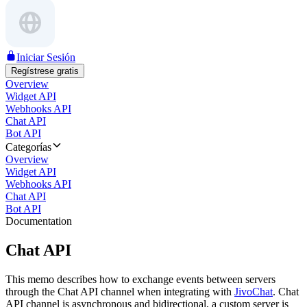
Iniciar Sesión
Regístrese gratis
Overview
Widget API
Webhooks API
Chat API
Bot API
Categorías
Overview
Widget API
Webhooks API
Chat API
Bot API
Documentation
Chat API
This memo describes how to exchange events between servers
through the Chat API channel when integrating with
JivoChat
. Chat
API channel is asynchronous and bidirectional, a custom server is