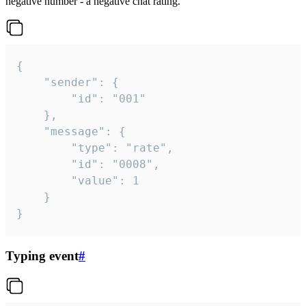
negative number - a negative chat rating.
{

	"sender": {

		"id": "001"

	},

	"message": {

		"type": "rate",

		"id": "0008",

		"value": 1

	}

}
Typing event
#