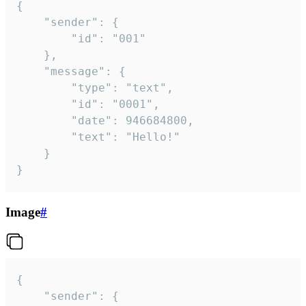
{

	"sender": {

		"id": "001"

	},

	"message": {

		"type": "text",

		"id": "0001",

		"date": 946684800,

		"text": "Hello!"

	}

}
Image
#
{

	"sender": {
