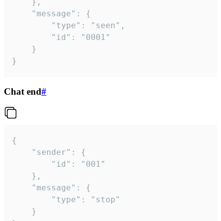
	},

	"message": {

		"type": "seen",

		"id": "0001"

	}

}
Chat end
#
{

	"sender": {

		"id": "001"

	},

	"message": {

		"type": "stop"

	}
