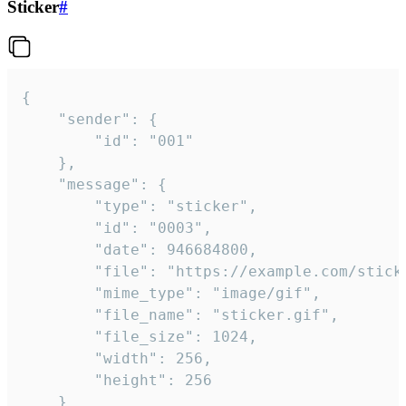
Sticker
#
{

	"sender": {

		"id": "001"

	},

	"message": {

		"type": "sticker",

		"id": "0003",

		"date": 946684800,

		"file": "https://example.com/sticker.gif",

		"mime_type": "image/gif",

		"file_name": "sticker.gif",

		"file_size": 1024,

		"width": 256,

		"height": 256

	}
