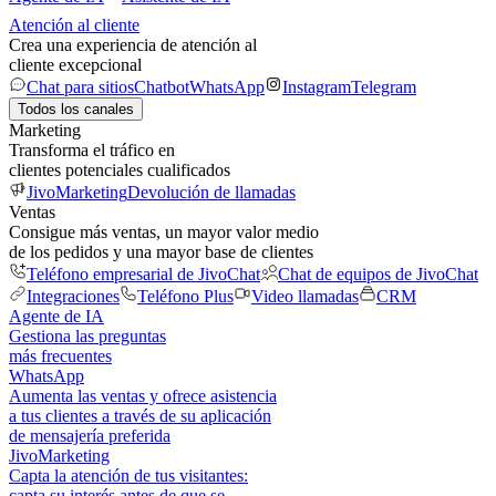
Atención al cliente
Crea una experiencia de atención al
cliente excepcional
Chat para sitios
Chatbot
WhatsApp
Instagram
Telegram
Todos los canales
Marketing
Transforma el tráfico en
clientes potenciales cualificados
JivoMarketing
Devolución de llamadas
Ventas
Consigue más ventas, un mayor valor medio
de los pedidos y una mayor base de clientes
Teléfono empresarial de JivoChat
Chat de equipos de JivoChat
Integraciones
Teléfono Plus
Video llamadas
CRM
Agente de IA
Gestiona las preguntas
más frecuentes
WhatsApp
Aumenta las ventas y ofrece asistencia
a tus clientes a través de su aplicación
de mensajería preferida
JivoMarketing
Capta la atención de tus visitantes:
capta su interés antes de que se