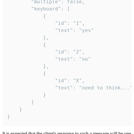
		"multiple": false,

		"keyboard": [

			{

				"id": "1",

				"text": "yes"

			},

			{

				"id": "2",

				"text": "no"

			},

			{

				"id": "X",

				"text": "need to think..."

			}

		]

	}

}
It is expected that the client's response to such a message will be one