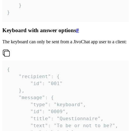
	}

}
Keyboard with answer options
#
The keyboard can only be sent from a JivoChat app user to a client:
{

	"recipient": {

		"id": "001"

	},

	"message": {

		"type": "keyboard",

		"id": "0009",

		"title": "Questionnaire",

		"text": "To be or not to be?",
