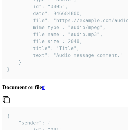
		"id": "0005",

		"date": 946684800,

		"file": "https://example.com/audio.mp3",

		"mime_type": "audio/mpeg",

		"file_name": "audio.mp3",

		"file_size": 2048,

		"title": "Title",

		"text": "Audio message comment."

	}

}
Document or file
#
{

	"sender": {

		"id": "001"
