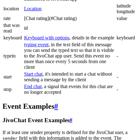
latitude
location
Location
longitude
rate
[Chat rating](#Chat rating)
value
that was
id
read
keyboard
Keyboard with options
, details in the example
keyboard
typing event
, in the text field of this message
you can send the typed text so that it is visible
typein
to the JivoChat app user. Send this event no
-
more than once every 5 seconds from one
client
Start chat
, it's intended to start a chat without
start
-
sending a message by the client
End chat
, a signal that events for this chat are
stop
-
no longer accepted
Event Examples
#
JivoChat Event Examples
#
If at least one sender property is defined for the JivoChat user, a
field with this information is added to the event. The
sender