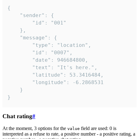
{

	"sender": {

		"id": "001"

	},

	"message": {

		"type": "location",

		"id": "0007",

		"date": 946684800,

		"text": "It's here.",

		"latitude": 53.3416484,

		"longitude": -6.2868531

	}

}
Chat rating
#
At the moment, 3 options for the
field are used: 0 is
value
interpreted as a refuse to rate, a positive number - a positive rating, a