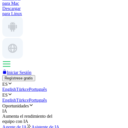
para Mac
Descargar
para Linux
Iniciar Sesión
Regístrese gratis
ES
English
Türkçe
Português
ES
English
Türkçe
Português
Oportunidades
IA
Aumenta el rendimiento del
equipo con IA
Agente de IA
Asistente de IA