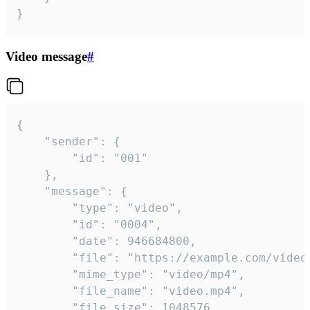
}
Video message
#
{

	"sender": {

		"id": "001"

	},

	"message": {

		"type": "video",

		"id": "0004",

		"date": 946684800,

		"file": "https://example.com/video.mp4",

		"mime_type": "video/mp4",

		"file_name": "video.mp4",

		"file_size": 1048576,
