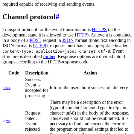
required capable of receiving and sending events.
Channel protocol
#
Transport protocol for the event transmission is
HTTPS
(at the
development stage it is allowed to use
HTTP
). An event is contained
in a body of a
POST
-request in
JSON
format (note: text encoding in
JSON format is
UTF-8
), requests must have an appropriate header
. Event
Content-Type: application/json; charset=utf-8
structure is described
further
. Response options are divided into 3
groups according to the HTTP-response code.
Code
Description
Action
Success.
Event is
2xx
Inform the user about successfull delivery
accepted for
processing
There may be a description of the error
(type of content Content-Type: text/plain;
Request
charset=utf-8) in the body of the response.
failed.
This event should not be resubmitted. It is
4xx
Event
necessary to find and correct the error of
rejected
the program or channel settings that led to