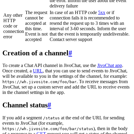
the error. Inform the user about the event
delivery failure
The request
In case of an HTTP code
5xx
or if
Any other
cannot be
connection fails it is recommended to
HTTP
accepted at
resend the request up to 3 times with an
code or
this time.
interval of 3-60 seconds. Inform the user
connection
Event is not
that the event is temporarily undeliverable.
error
accepted
Contact server support
Creation of a channel
#
To create a Chat API channel in JivoChat, use the
JivoChat app
.
Once created, a
URL
, that you can use to send events to JivoChat,
will be available to you in the settings of the channel, for example:
. To receive messages from
https://wh.jivosite.com/foo/bar
JivoChat, set up a custom server and add the URL to receive events
in the channel settings in the app.
Channel status
#
If you add a segment
at the end of the URL for sending
/status
events to JivoChat (for example,
), then in the body
https://wh.jivosite.com/foo/bar/status
of a response to a
GET
-request you will get a status of the channel,