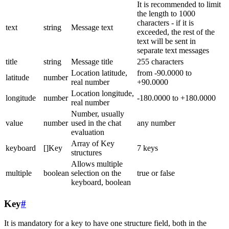
It is recommended to limit
the length to 1000
characters - if it is
text
string
Message text
exceeded, the rest of the
text will be sent in
separate text messages
title
string
Message title
255 characters
Location latitude,
from -90.0000 to
latitude
number
real number
+90.0000
Location longitude,
longitude
number
-180.0000 to +180.0000
real number
Number, usually
value
number
used in the chat
any number
evaluation
Array of Key
keyboard
[]Key
7 keys
structures
Allows multiple
multiple
boolean
selection on the
true or false
keyboard, boolean
Key
#
It is mandatory for a key to have one structure field, both in the