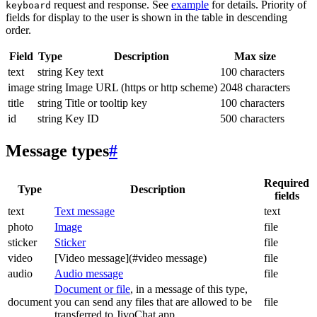
request and response. See
example
for details. Priority of
keyboard
fields for display to the user is shown in the table in descending
order.
Field
Type
Description
Max size
text
string
Key text
100 characters
image
string
Image URL (https or http scheme)
2048 characters
title
string
Title or tooltip key
100 characters
id
string
Key ID
500 characters
Message types
#
Required
Type
Description
fields
text
Text message
text
photo
Image
file
sticker
Sticker
file
video
[Video message](#video message)
file
audio
Audio message
file
Document or file
, in a message of this type,
document
you can send any files that are allowed to be
file
transferred to JivoChat app