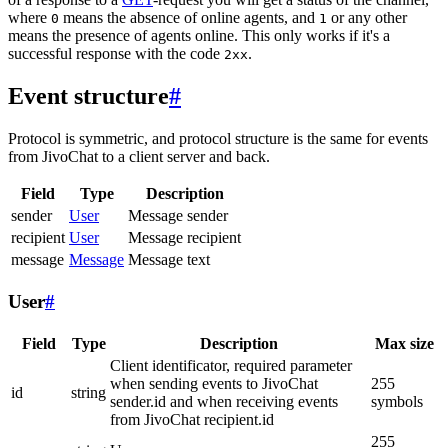
where
means the absence of online agents, and
or any other
0
1
means the presence of agents online. This only works if it's a
successful response with the code
.
2xx
Event structure
#
Protocol is symmetric, and protocol structure is the same for events
from JivoChat to a client server and back.
Field
Type
Description
sender
User
Message sender
recipient
User
Message recipient
message
Message
Message text
User
#
Field
Type
Description
Max size
Client identificator, required parameter
when sending events to JivoChat
255
id
string
sender.id and when receiving events
symbols
from JivoChat recipient.id
255