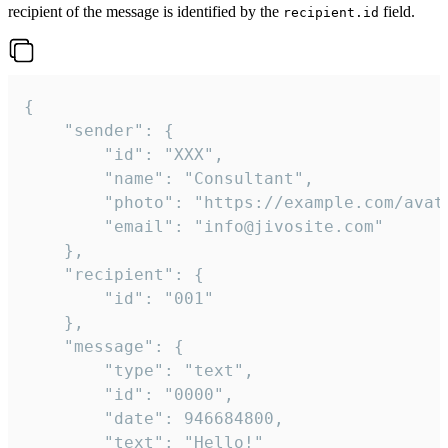
recipient of the message is identified by the
field.
recipient.id
{

	"sender": {

		"id": "XXX",

		"name": "Consultant",

		"photo": "https://example.com/avatar.png",

		"email": "info@jivosite.com"

	},

	"recipient": {

		"id": "001"

	},

	"message": {

		"type": "text",

		"id": "0000",

		"date": 946684800,

		"text": "Hello!"
