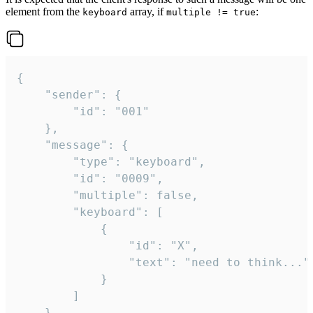
element from the
array, if
:
keyboard
multiple != true
{

	"sender": {

		"id": "001"

	},

	"message": {

		"type": "keyboard",

		"id": "0009",

		"multiple": false,

		"keyboard": [

			{

				"id": "X",

				"text": "need to think..."

			}

		]

	}
