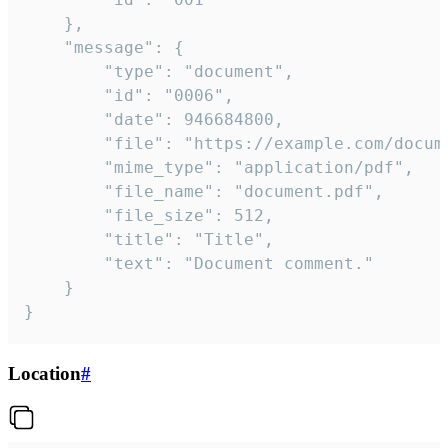
	},

	"message": {

		"type": "document",

		"id": "0006",

		"date": 946684800,

		"file": "https://example.com/document.pdf",

		"mime_type": "application/pdf",

		"file_name": "document.pdf",

		"file_size": 512,

		"title": "Title",

		"text": "Document comment."

	}

}
Location
#