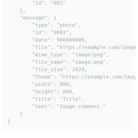
		"id": "001"

	},

	"message": {

		"type": "photo",

		"id": "0002",

		"date": 946684800,

		"file": "https://example.com/image.png",

		"mime_type": "image/png",

		"file_name": "image.png",

		"file_size": 1024,

		"thumb": "https://example.com/image_thumb.png",

		"width": 800,

		"height": 600,

		"title": "Title",

		"text": "Image comment."

	}

}