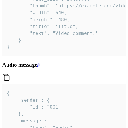
		"thumb": "https://example.com/video_thumb.png",

		"width": 640,

		"height": 480,

		"title": "Title",

		"text": "Video comment."

	}

}
Audio message
#
{

	"sender": {

		"id": "001"

	},

	"message": {

		"type": "audio",
