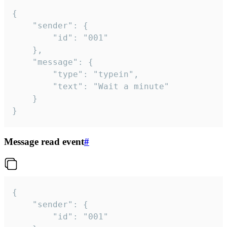
{

	"sender": {

		"id": "001"

	},

	"message": {

		"type": "typein",

		"text": "Wait a minute"

	}

}
Message read event
#
{

	"sender": {

		"id": "001"
