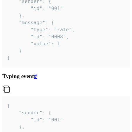
	"sender": {

		"id": "001"

	},

	"message": {

		"type": "rate",

		"id": "0008",

		"value": 1

	}

}
Typing event
#
{

	"sender": {

		"id": "001"

	},
