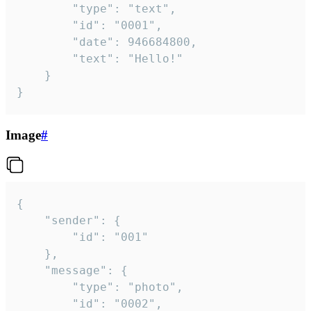
		"type": "text",

		"id": "0001",

		"date": 946684800,

		"text": "Hello!"

	}

}
Image
#
{

	"sender": {

		"id": "001"

	},

	"message": {

		"type": "photo",

		"id": "0002",
