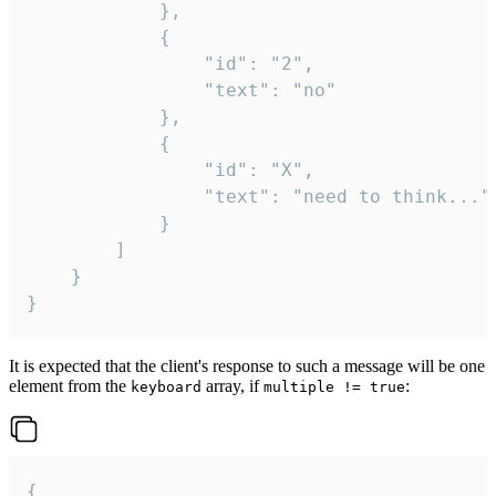
			},

			{

				"id": "2",

				"text": "no"

			},

			{

				"id": "X",

				"text": "need to think..."

			}

		]

	}

}
It is expected that the client's response to such a message will be one
element from the
array, if
:
keyboard
multiple != true
{
