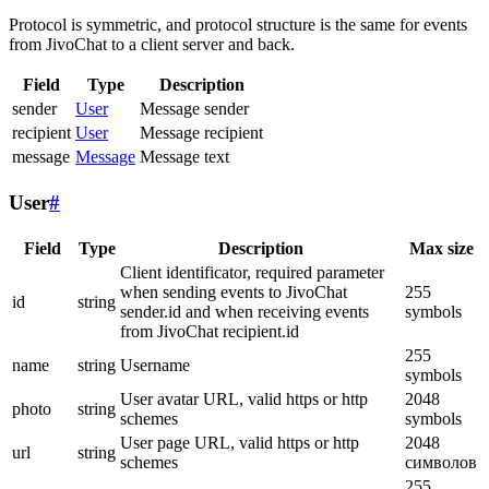
Protocol is symmetric, and protocol structure is the same for events
from JivoChat to a client server and back.
Field
Type
Description
sender
User
Message sender
recipient
User
Message recipient
message
Message
Message text
User
#
Field
Type
Description
Max size
Client identificator, required parameter
when sending events to JivoChat
255
id
string
sender.id and when receiving events
symbols
from JivoChat recipient.id
255
name
string
Username
symbols
User avatar URL, valid https or http
2048
photo
string
schemes
symbols
User page URL, valid https or http
2048
url
string
schemes
символов
255