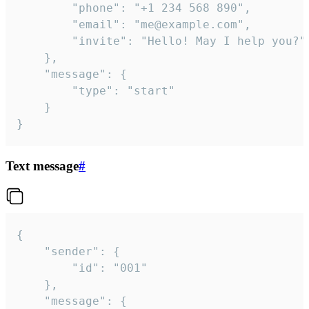
		"phone": "+1 234 568 890",

		"email": "me@example.com",

		"invite": "Hello! May I help you?"

	},

	"message": {

		"type": "start"

	}

}
Text message
#
{

	"sender": {

		"id": "001"

	},

	"message": {
