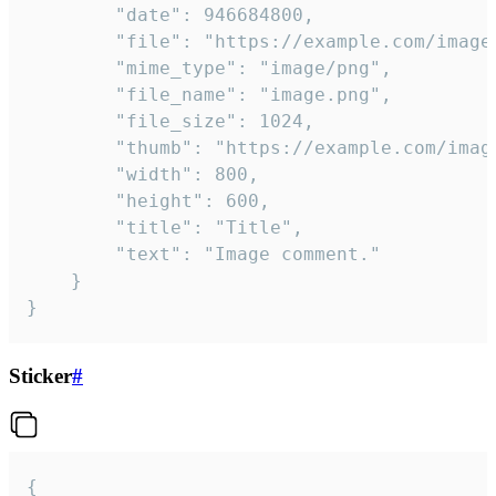
		"date": 946684800,

		"file": "https://example.com/image.png",

		"mime_type": "image/png",

		"file_name": "image.png",

		"file_size": 1024,

		"thumb": "https://example.com/image_thumb.png",

		"width": 800,

		"height": 600,

		"title": "Title",

		"text": "Image comment."

	}

}
Sticker
#
{
