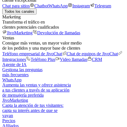
cliente excepcional
Chat para sitios
Chatbot
WhatsApp
Instagram
Telegram
Todos los canales
Marketing
Transforma el tráfico en
clientes potenciales cualificados
JivoMarketing
Devolución de llamadas
Ventas
Consigue más ventas, un mayor valor medio
de los pedidos y una mayor base de clientes
Teléfono empresarial de JivoChat
Chat de equipos de JivoChat
Integraciones
Teléfono Plus
Video llamadas
CRM
Agente de IA
Gestiona las preguntas
más frecuentes
WhatsApp
Aumenta las ventas y ofrece asistencia
a tus clientes a través de su aplicación
de mensajería preferida
JivoMarketing
Capta la atención de tus visitantes:
capta su interés antes de que se
vayan
Precios
Afiliados