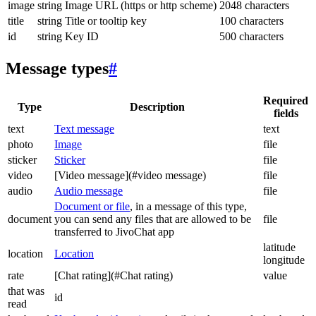
image
string
Image URL (https or http scheme)
2048 characters
title
string
Title or tooltip key
100 characters
id
string
Key ID
500 characters
Message types
#
Required
Type
Description
fields
text
Text message
text
photo
Image
file
sticker
Sticker
file
video
[Video message](#video message)
file
audio
Audio message
file
Document or file
, in a message of this type,
document
you can send any files that are allowed to be
file
transferred to JivoChat app
latitude
location
Location
longitude
rate
[Chat rating](#Chat rating)
value
that was
id
read