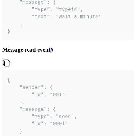
	"message": {

		"type": "typein",

		"text": "Wait a minute"

	}

}
Message read event
#
{

	"sender": {

		"id": "001"

	},

	"message": {

		"type": "seen",

		"id": "0001"

	}
