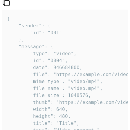
{

	"sender": {

		"id": "001"

	},

	"message": {

		"type": "video",

		"id": "0004",

		"date": 946684800,

		"file": "https://example.com/video.mp4",

		"mime_type": "video/mp4",

		"file_name": "video.mp4",

		"file_size": 1048576,

		"thumb": "https://example.com/video_thumb.png",

		"width": 640,

		"height": 480,

		"title": "Title",
