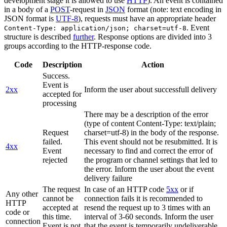
development stage it is allowed to use
HTTP
). An event is contained
in a body of a
POST
-request in
JSON
format (note: text encoding in
JSON format is
UTF-8
), requests must have an appropriate header
. Event
Content-Type: application/json; charset=utf-8
structure is described
further
. Response options are divided into 3
groups according to the HTTP-response code.
Code
Description
Action
Success.
Event is
2xx
Inform the user about successfull delivery
accepted for
processing
There may be a description of the error
(type of content Content-Type: text/plain;
Request
charset=utf-8) in the body of the response.
failed.
This event should not be resubmitted. It is
4xx
Event
necessary to find and correct the error of
rejected
the program or channel settings that led to
the error. Inform the user about the event
delivery failure
The request
In case of an HTTP code
5xx
or if
Any other
cannot be
connection fails it is recommended to
HTTP
accepted at
resend the request up to 3 times with an
code or
this time.
interval of 3-60 seconds. Inform the user
connection
Event is not
that the event is temporarily undeliverable.