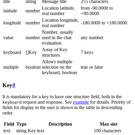
title
string
Message title
255 characters
Location latitude,
from -90.0000 to
latitude
number
real number
+90.0000
Location longitude,
longitude
number
-180.0000 to +180.0000
real number
Number, usually
value
number
used in the chat
any number
evaluation
Array of Key
keyboard
[]Key
7 keys
structures
Allows multiple
multiple
boolean
selection on the
true or false
keyboard, boolean
Key
#
It is mandatory for a key to have one structure field, both in the
request and response. See
example
for details. Priority of
keyboard
fields for display to the user is shown in the table in descending
order.
Field
Type
Description
Max size
text
string
Key text
100 characters