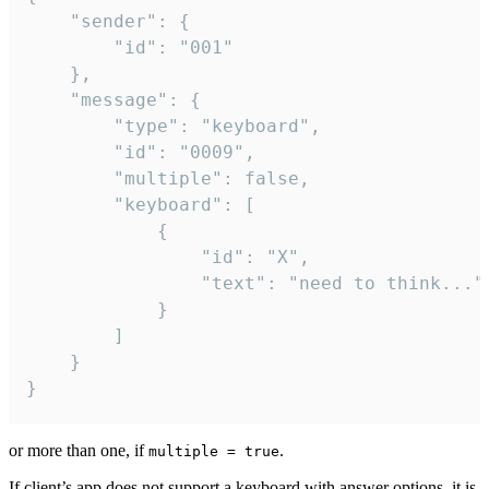
	"sender": {

		"id": "001"

	},

	"message": {

		"type": "keyboard",

		"id": "0009",

		"multiple": false,

		"keyboard": [

			{

				"id": "X",

				"text": "need to think..."

			}

		]

	}

}
or more than one, if
.
multiple = true
If client’s app does not support a keyboard with answer options, it is