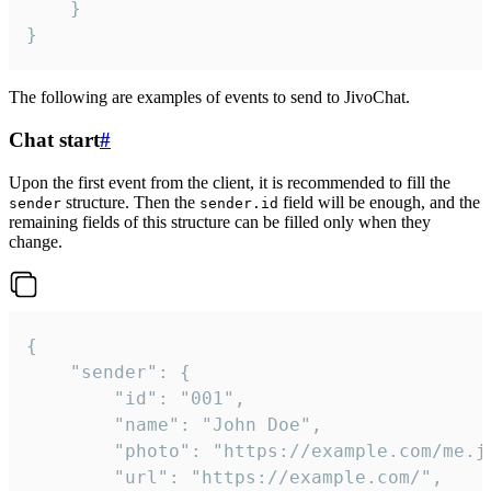
	}

}
The following are examples of events to send to JivoChat.
Chat start
#
Upon the first event from the client, it is recommended to fill the
structure. Then the
field will be enough, and the
sender
sender.id
remaining fields of this structure can be filled only when they
change.
{

	"sender": {

		"id": "001",

		"name": "John Doe",

		"photo": "https://example.com/me.jpg",

		"url": "https://example.com/",
