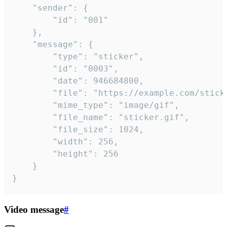
	"sender": {

		"id": "001"

	},

	"message": {

		"type": "sticker",

		"id": "0003",

		"date": 946684800,

		"file": "https://example.com/sticker.gif",

		"mime_type": "image/gif",

		"file_name": "sticker.gif",

		"file_size": 1024,

		"width": 256,

		"height": 256

	}

}
Video message
#