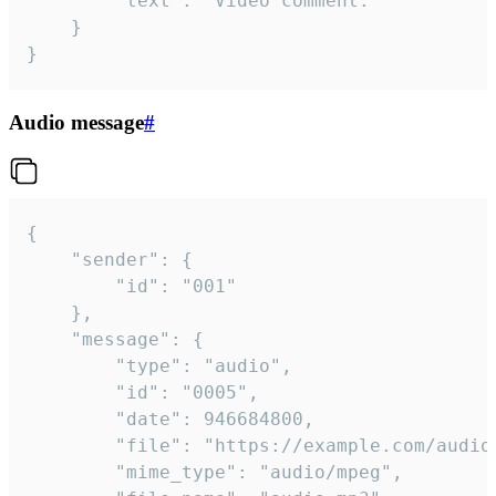
		"text": "Video comment."

	}

}
Audio message
#
{

	"sender": {

		"id": "001"

	},

	"message": {

		"type": "audio",

		"id": "0005",

		"date": 946684800,

		"file": "https://example.com/audio.mp3",

		"mime_type": "audio/mpeg",
