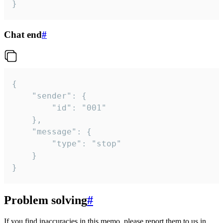
}
Chat end
#
{

	"sender": {

		"id": "001"

	},

	"message": {

		"type": "stop"

	}

}
Problem solving
#
If you find inaccuracies in this memo, please report them to us in