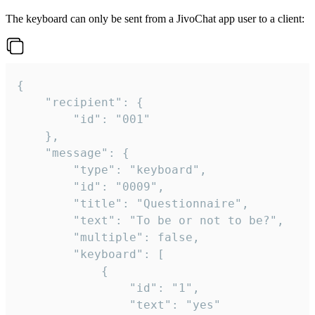
The keyboard can only be sent from a JivoChat app user to a client:
{

	"recipient": {

		"id": "001"

	},

	"message": {

		"type": "keyboard",

		"id": "0009",

		"title": "Questionnaire",

		"text": "To be or not to be?",

		"multiple": false,

		"keyboard": [

			{

				"id": "1",

				"text": "yes"
