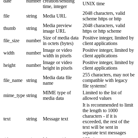
date
number
creation/sending
UNIX time
time, integer
2048 characters, valid
file
string
Media URL
scheme https or http
Media preview
2048 characters, valid
thumb
string
image URL
https or http scheme
Size of media data
Positive integer, limited by
file_size
number
in octets (bytes)
client applications
Image or video
Positive integer, limited by
width
number
width in pixels
client applications
Image or video
Positive integer, limited by
height
number
height in pixels
client applications
255 characters, may not be
Media data file
file_name
string
compatible with legacy
name
file systems!
MIME type of
Limited to the list of
mime_type
string
media data
allowed values
It is recommended to limit
the length to 1000
characters - if it is
text
string
Message text
exceeded, the rest of the
text will be sent in
separate text messages