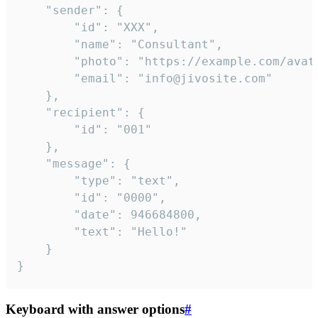
	"sender": {

		"id": "XXX",

		"name": "Consultant",

		"photo": "https://example.com/avatar.png",

		"email": "info@jivosite.com"

	},

	"recipient": {

		"id": "001"

	},

	"message": {

		"type": "text",

		"id": "0000",

		"date": 946684800,

		"text": "Hello!"

	}

}
Keyboard with answer options
#