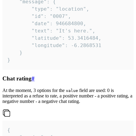
	"message": {

		"type": "location",

		"id": "0007",

		"date": 946684800,

		"text": "It's here.",

		"latitude": 53.3416484,

		"longitude": -6.2868531

	}

}
Chat rating
#
At the moment, 3 options for the
field are used: 0 is
value
interpreted as a refuse to rate, a positive number - a positive rating, a
negative number - a negative chat rating.
{
