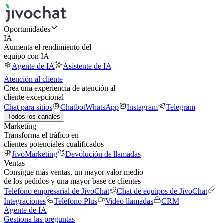
Oportunidades
IA
Aumenta el rendimiento del
equipo con IA
Agente de IA
Asistente de IA
Atención al cliente
Crea una experiencia de atención al
cliente excepcional
Chat para sitios
Chatbot
WhatsApp
Instagram
Telegram
Todos los canales
Marketing
Transforma el tráfico en
clientes potenciales cualificados
JivoMarketing
Devolución de llamadas
Ventas
Consigue más ventas, un mayor valor medio
de los pedidos y una mayor base de clientes
Teléfono empresarial de JivoChat
Chat de equipos de JivoChat
Integraciones
Teléfono Plus
Video llamadas
CRM
Agente de IA
Gestiona las preguntas