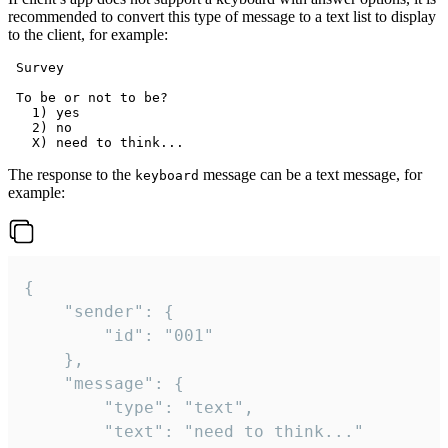
recommended to convert this type of message to a text list to display
to the client, for example:
 Survey

 To be or not to be?

   1) yes

   2) no

The response to the
message can be a text message, for
keyboard
example:
{

	"sender": {

		"id": "001"

	},

	"message": {

		"type": "text",

		"text": "need to think..."
