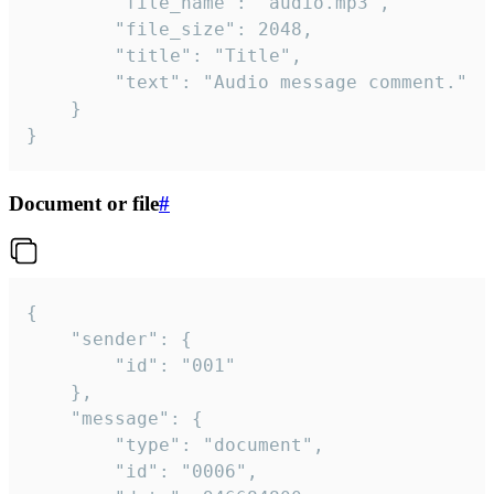
		"file_name": "audio.mp3",

		"file_size": 2048,

		"title": "Title",

		"text": "Audio message comment."

	}

}
Document or file
#
{

	"sender": {

		"id": "001"

	},

	"message": {

		"type": "document",

		"id": "0006",
