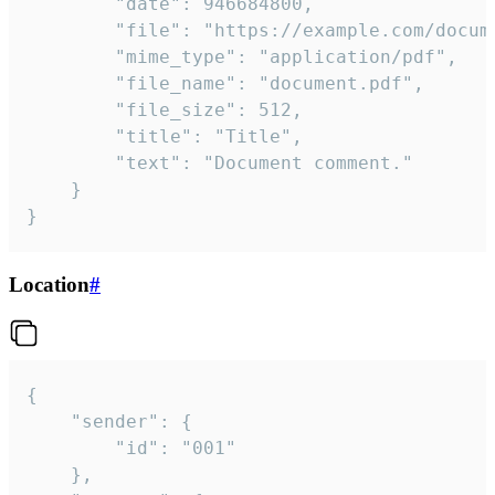
		"date": 946684800,

		"file": "https://example.com/document.pdf",

		"mime_type": "application/pdf",

		"file_name": "document.pdf",

		"file_size": 512,

		"title": "Title",

		"text": "Document comment."

	}

}
Location
#
{

	"sender": {

		"id": "001"

	},
