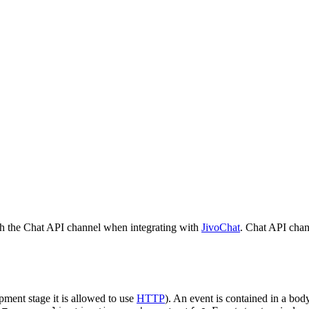
h the Chat API channel when integrating with
JivoChat
. Chat API chan
pment stage it is allowed to use
HTTP
). An event is contained in a bod