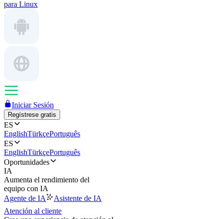
para Linux
Iniciar Sesión
Regístrese gratis
ES
English
Türkçe
Português
ES
English
Türkçe
Português
Oportunidades
IA
Aumenta el rendimiento del
equipo con IA
Agente de IA
Asistente de IA
Atención al cliente