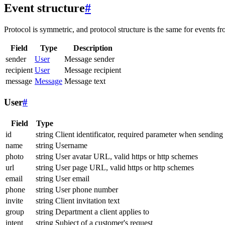
Event structure
#
Protocol is symmetric, and protocol structure is the same for events fr
Field
Type
Description
sender
User
Message sender
recipient
User
Message recipient
message
Message
Message text
User
#
Field
Type
id
string
Client identificator, required parameter when sending
name
string
Username
photo
string
User avatar URL, valid https or http schemes
url
string
User page URL, valid https or http schemes
email
string
User email
phone
string
User phone number
invite
string
Client invitation text
group
string
Department a client applies to
intent
string
Subject of a customer's request