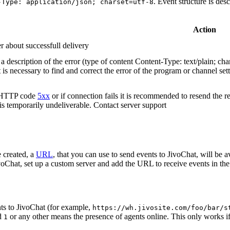
. Event structure is des
-Type: application/json; charset=utf-8
Action
r about successfull delivery
 description of the error (type of content Content-Type: text/plain; cha
t is necessary to find and correct the error of the program or channel sett
n HTTP code
5xx
or if connection fails it is recommended to resend the r
 is temporarily undeliverable. Contact server support
 created, a
URL
, that you can use to send events to JivoChat, will be a
oChat, set up a custom server and add the URL to receive events in the 
ts to JivoChat (for example,
https://wh.jivosite.com/foo/bar/s
nd
or any other means the presence of agents online. This only works if
1