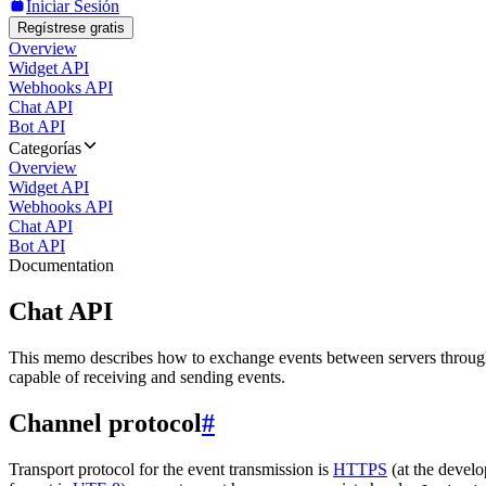
Iniciar Sesión
Regístrese gratis
Overview
Widget API
Webhooks API
Chat API
Bot API
Categorías
Overview
Widget API
Webhooks API
Chat API
Bot API
Documentation
Chat API
This memo describes how to exchange events between servers throug
capable of receiving and sending events.
Channel protocol
#
Transport protocol for the event transmission is
HTTPS
(at the develo