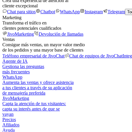
Crea una experiencia de atención al
cliente excepcional
Chat para sitios
Chatbot
WhatsApp
Instagram
Telegram
To
Marketing
Transforma el tráfico en
clientes potenciales cualificados
JivoMarketing
Devolución de llamadas
Ventas
Consigue más ventas, un mayor valor medio
de los pedidos y una mayor base de clientes
Teléfono empresarial de JivoChat
Chat de equipos de JivoChat
Inte
Agente de IA
Gestiona las preguntas
más frecuentes
WhatsApp
Aumenta las ventas y ofrece asistencia
a tus clientes a través de su aplicación
de mensajería preferida
JivoMarketing
Capta la atención de tus visitantes:
capta su interés antes de que se
vayan
Precios
Afiliados
Ayuda