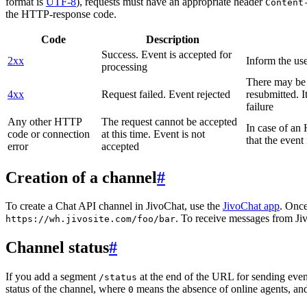
format is
UTF-8
), requests must have an appropriate header
Content
the HTTP-response code.
Code
Description
Success. Event is accepted for
2xx
Inform the use
processing
There may be a
4xx
Request failed. Event rejected
resubmitted. I
failure
Any other HTTP
The request cannot be accepted
In case of a
code or connection
at this time. Event is not
that the event
error
accepted
Creation of a channel
#
To create a Chat API channel in JivoChat, use the
JivoChat app
. Once
. To receive messages from Jiv
https://wh.jivosite.com/foo/bar
Channel status
#
If you add a segment
at the end of the URL for sending even
/status
status of the channel, where
means the absence of online agents, a
0