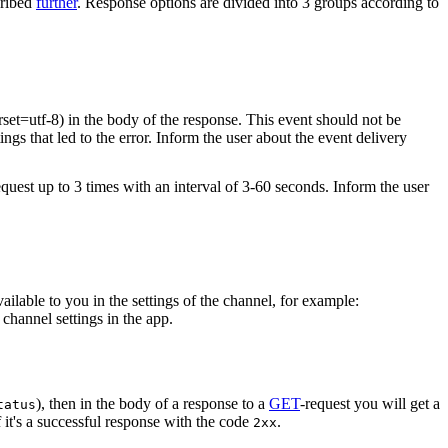
cribed
further
. Response options are divided into 3 groups according to
rset=utf-8) in the body of the response. This event should not be
ings that led to the error. Inform the user about the event delivery
equest up to 3 times with an interval of 3-60 seconds. Inform the user
vailable to you in the settings of the channel, for example:
channel settings in the app.
), then in the body of a response to a
GET
-request you will get a
tatus
 it's a successful response with the code
.
2xx