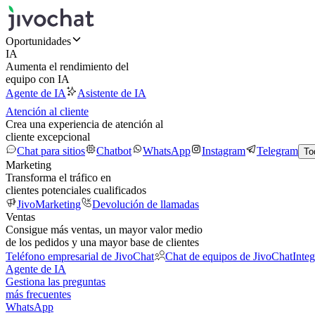
Oportunidades
IA
Aumenta el rendimiento del
equipo con IA
Agente de IA
Asistente de IA
Atención al cliente
Crea una experiencia de atención al
cliente excepcional
Chat para sitios
Chatbot
WhatsApp
Instagram
Telegram
To
Marketing
Transforma el tráfico en
clientes potenciales cualificados
JivoMarketing
Devolución de llamadas
Ventas
Consigue más ventas, un mayor valor medio
de los pedidos y una mayor base de clientes
Teléfono empresarial de JivoChat
Chat de equipos de JivoChat
Inte
Agente de IA
Gestiona las preguntas
más frecuentes
WhatsApp