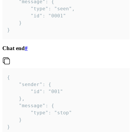
	"message": {

		"type": "seen",

		"id": "0001"

	}

}
Chat end
#
{

	"sender": {

		"id": "001"

	},

	"message": {

		"type": "stop"

	}

}