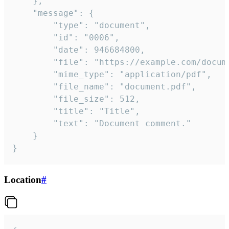
	},

	"message": {

		"type": "document",

		"id": "0006",

		"date": 946684800,

		"file": "https://example.com/document.pdf",

		"mime_type": "application/pdf",

		"file_name": "document.pdf",

		"file_size": 512,

		"title": "Title",

		"text": "Document comment."

	}

}
Location
#