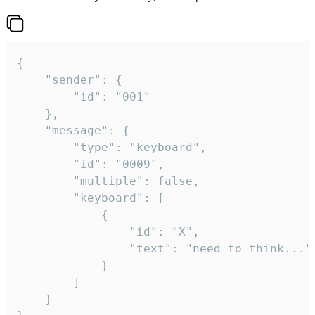
{

	"sender": {

		"id": "001"

	},

	"message": {

		"type": "keyboard",

		"id": "0009",

		"multiple": false,

		"keyboard": [

			{

				"id": "X",

				"text": "need to think..."

			}

		]

	}
