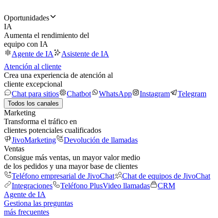
Oportunidades
IA
Aumenta el rendimiento del
equipo con IA
Agente de IA
Asistente de IA
Atención al cliente
Crea una experiencia de atención al
cliente excepcional
Chat para sitios
Chatbot
WhatsApp
Instagram
Telegram
Todos los canales
Marketing
Transforma el tráfico en
clientes potenciales cualificados
JivoMarketing
Devolución de llamadas
Ventas
Consigue más ventas, un mayor valor medio
de los pedidos y una mayor base de clientes
Teléfono empresarial de JivoChat
Chat de equipos de JivoChat
Integraciones
Teléfono Plus
Video llamadas
CRM
Agente de IA
Gestiona las preguntas
más frecuentes