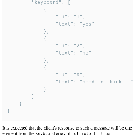
		"keyboard": [

			{

				"id": "1",

				"text": "yes"

			},

			{

				"id": "2",

				"text": "no"

			},

			{

				"id": "X",

				"text": "need to think..."

			}

		]

	}

}
It is expected that the client's response to such a message will be one
element from the
array, if
:
keyboard
multiple != true