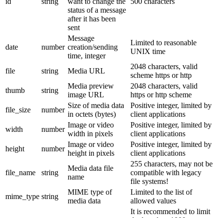
id
string
want to change the
500 characters
status of a message
after it has been
sent
Message
Limited to reasonable
date
number
creation/sending
UNIX time
time, integer
2048 characters, valid
file
string
Media URL
scheme https or http
Media preview
2048 characters, valid
thumb
string
image URL
https or http scheme
Size of media data
Positive integer, limited by
file_size
number
in octets (bytes)
client applications
Image or video
Positive integer, limited by
width
number
width in pixels
client applications
Image or video
Positive integer, limited by
height
number
height in pixels
client applications
255 characters, may not be
Media data file
file_name
string
compatible with legacy
name
file systems!
MIME type of
Limited to the list of
mime_type
string
media data
allowed values
It is recommended to limit