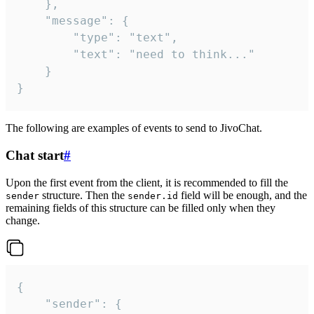
	},

	"message": {

		"type": "text",

		"text": "need to think..."

	}

}
The following are examples of events to send to JivoChat.
Chat start
#
Upon the first event from the client, it is recommended to fill the
structure. Then the
field will be enough, and the
sender
sender.id
remaining fields of this structure can be filled only when they
change.
{

	"sender": {
