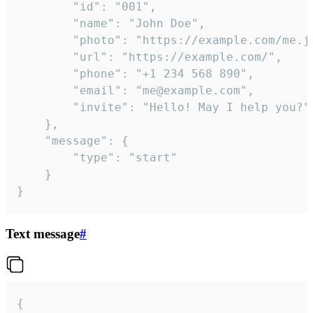
		"id": "001",

		"name": "John Doe",

		"photo": "https://example.com/me.jpg",

		"url": "https://example.com/",

		"phone": "+1 234 568 890",

		"email": "me@example.com",

		"invite": "Hello! May I help you?"

	},

	"message": {

		"type": "start"

	}

}
Text message
#
{
