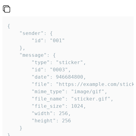
{

	"sender": {

		"id": "001"

	},

	"message": {

		"type": "sticker",

		"id": "0003",

		"date": 946684800,

		"file": "https://example.com/sticker.gif",

		"mime_type": "image/gif",

		"file_name": "sticker.gif",

		"file_size": 1024,

		"width": 256,

		"height": 256

	}

}