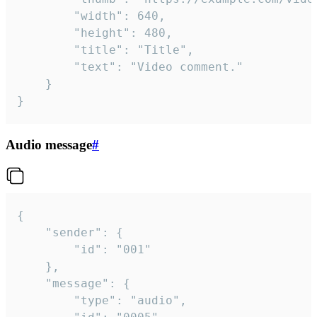
		"width": 640,

		"height": 480,

		"title": "Title",

		"text": "Video comment."

	}

}
Audio message
#
{

	"sender": {

		"id": "001"

	},

	"message": {

		"type": "audio",
