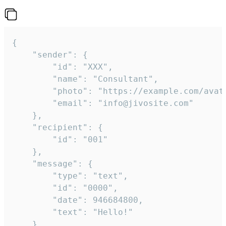
{

	"sender": {

		"id": "XXX",

		"name": "Consultant",

		"photo": "https://example.com/avatar.png",

		"email": "info@jivosite.com"

	},

	"recipient": {

		"id": "001"

	},

	"message": {

		"type": "text",

		"id": "0000",

		"date": 946684800,

		"text": "Hello!"

	}
