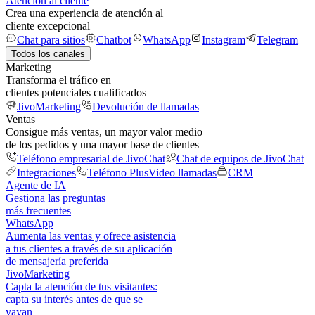
Atención al cliente
Crea una experiencia de atención al
cliente excepcional
Chat para sitios
Chatbot
WhatsApp
Instagram
Telegram
Todos los canales
Marketing
Transforma el tráfico en
clientes potenciales cualificados
JivoMarketing
Devolución de llamadas
Ventas
Consigue más ventas, un mayor valor medio
de los pedidos y una mayor base de clientes
Teléfono empresarial de JivoChat
Chat de equipos de JivoChat
Integraciones
Teléfono Plus
Video llamadas
CRM
Agente de IA
Gestiona las preguntas
más frecuentes
WhatsApp
Aumenta las ventas y ofrece asistencia
a tus clientes a través de su aplicación
de mensajería preferida
JivoMarketing
Capta la atención de tus visitantes:
capta su interés antes de que se
vayan