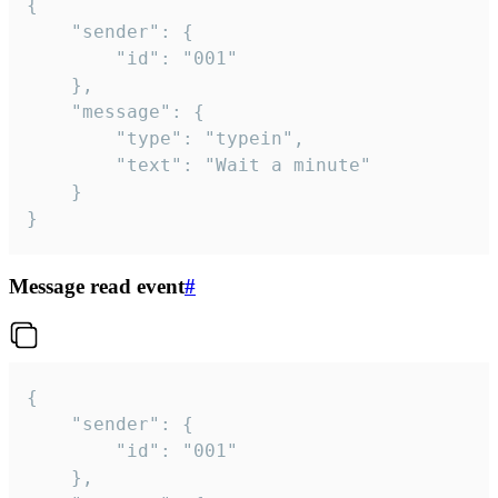
{

	"sender": {

		"id": "001"

	},

	"message": {

		"type": "typein",

		"text": "Wait a minute"

	}

}
Message read event
#
{

	"sender": {

		"id": "001"

	},
