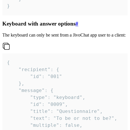
}
Keyboard with answer options
#
The keyboard can only be sent from a JivoChat app user to a client:
{

	"recipient": {

		"id": "001"

	},

	"message": {

		"type": "keyboard",

		"id": "0009",

		"title": "Questionnaire",

		"text": "To be or not to be?",

		"multiple": false,
