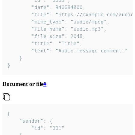
		"id": "0005",

		"date": 946684800,

		"file": "https://example.com/audio.mp3",

		"mime_type": "audio/mpeg",

		"file_name": "audio.mp3",

		"file_size": 2048,

		"title": "Title",

		"text": "Audio message comment."

	}

}
Document or file
#
{

	"sender": {

		"id": "001"
