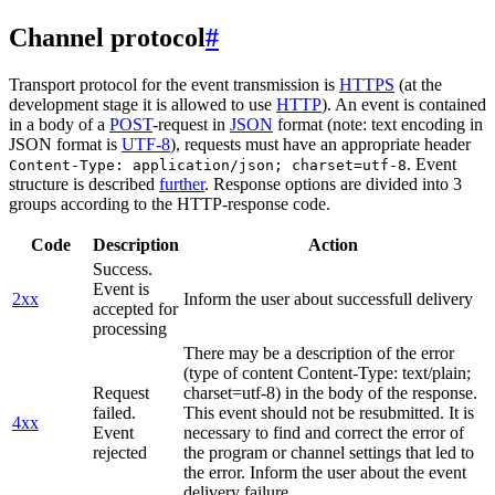
Channel protocol
#
Transport protocol for the event transmission is
HTTPS
(at the
development stage it is allowed to use
HTTP
). An event is contained
in a body of a
POST
-request in
JSON
format (note: text encoding in
JSON format is
UTF-8
), requests must have an appropriate header
. Event
Content-Type: application/json; charset=utf-8
structure is described
further
. Response options are divided into 3
groups according to the HTTP-response code.
Code
Description
Action
Success.
Event is
2xx
Inform the user about successfull delivery
accepted for
processing
There may be a description of the error
(type of content Content-Type: text/plain;
Request
charset=utf-8) in the body of the response.
failed.
This event should not be resubmitted. It is
4xx
Event
necessary to find and correct the error of
rejected
the program or channel settings that led to
the error. Inform the user about the event
delivery failure