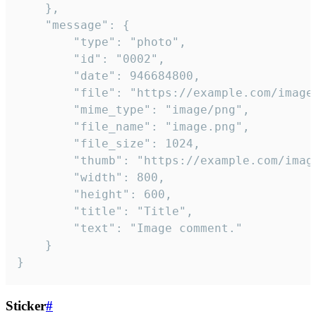
	},

	"message": {

		"type": "photo",

		"id": "0002",

		"date": 946684800,

		"file": "https://example.com/image.png",

		"mime_type": "image/png",

		"file_name": "image.png",

		"file_size": 1024,

		"thumb": "https://example.com/image_thumb.png",

		"width": 800,

		"height": 600,

		"title": "Title",

		"text": "Image comment."

	}

}
Sticker
#