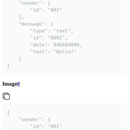
	"sender": {

		"id": "001"

	},

	"message": {

		"type": "text",

		"id": "0001",

		"date": 946684800,

		"text": "Hello!"

	}

}
Image
#
{

	"sender": {

		"id": "001"
