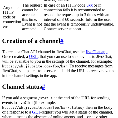
The request
In case of an HTTP code
5xx
or if
Any other
cannot be
connection fails it is recommended to
HTTP
accepted at
resend the request up to 3 times with an
code or
this time.
interval of 3-60 seconds. Inform the user
connection
Event is not
that the event is temporarily undeliverable.
error
accepted
Contact server support
Creation of a channel
#
To create a Chat API channel in JivoChat, use the
JivoChat app
.
Once created, a
URL
, that you can use to send events to JivoChat,
will be available to you in the settings of the channel, for example:
. To receive messages from
https://wh.jivosite.com/foo/bar
JivoChat, set up a custom server and add the URL to receive events
in the channel settings in the app.
Channel status
#
If you add a segment
at the end of the URL for sending
/status
events to JivoChat (for example,
), then in the body
https://wh.jivosite.com/foo/bar/status
of a response to a
GET
-request you will get a status of the channel,
where
means the absence of online agents, and
or any other
0
1