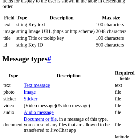
fields for display to the user is shown in the table in descending
order.
Field
Type
Description
Max size
text
string
Key text
100 characters
image
string
Image URL (https or http scheme)
2048 characters
title
string
Title or tooltip key
100 characters
id
string
Key ID
500 characters
Message types
#
Required
Type
Description
fields
text
Text message
text
photo
Image
file
sticker
Sticker
file
video
[Video message](#video message)
file
audio
Audio message
file
Document or file
, in a message of this type,
document
you can send any files that are allowed to be
file
transferred to JivoChat app
latitude