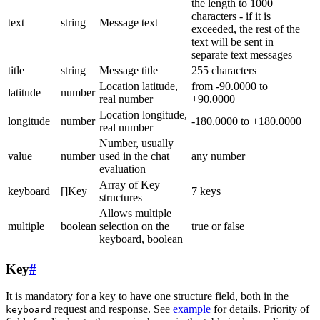
the length to 1000
characters - if it is
text
string
Message text
exceeded, the rest of the
text will be sent in
separate text messages
title
string
Message title
255 characters
Location latitude,
from -90.0000 to
latitude
number
real number
+90.0000
Location longitude,
longitude
number
-180.0000 to +180.0000
real number
Number, usually
value
number
used in the chat
any number
evaluation
Array of Key
keyboard
[]Key
7 keys
structures
Allows multiple
multiple
boolean
selection on the
true or false
keyboard, boolean
Key
#
It is mandatory for a key to have one structure field, both in the
request and response. See
example
for details. Priority of
keyboard