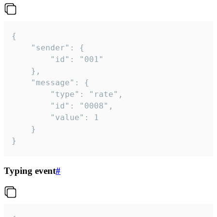
{

	"sender": {

		"id": "001"

	},

	"message": {

		"type": "rate",

		"id": "0008",

		"value": 1

	}

}
Typing event
#