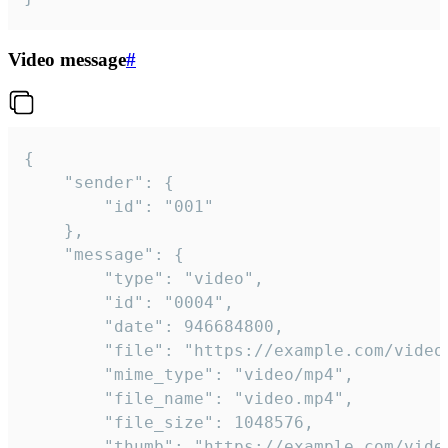
Video message
#
{

	"sender": {

		"id": "001"

	},

	"message": {

		"type": "video",

		"id": "0004",

		"date": 946684800,

		"file": "https://example.com/video.mp4",

		"mime_type": "video/mp4",

		"file_name": "video.mp4",

		"file_size": 1048576,

		"thumb": "https://example.com/video_thumb.png",
