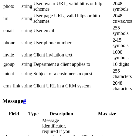
User avatar URL, valid https or http
2048
photo
string
schemes
symbols
User page URL, valid https or http
2048
url
string
schemes
символов
255
email
string
User email
symbols
2-15
phone
string
User phone number
symbols
1000
invite
string
Client invitation text
symbols
group
string
Department a client applies to
10 digits
255
intent
string
Subject of a customer's request
characters
2048
crm_link
string
Client URL in a CRM system
characters
Message
#
Field
Type
Description
Max size
Message
identificator,
required if you