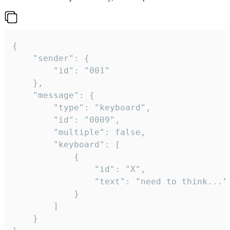
{

	"sender": {

		"id": "001"

	},

	"message": {

		"type": "keyboard",

		"id": "0009",

		"multiple": false,

		"keyboard": [

			{

				"id": "X",

				"text": "need to think..."

			}

		]

	}
