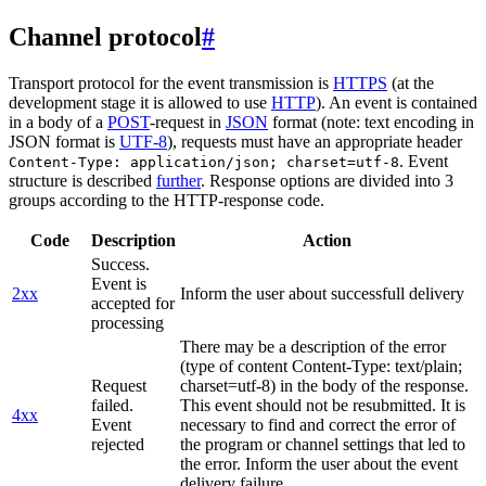
Channel protocol
#
Transport protocol for the event transmission is
HTTPS
(at the
development stage it is allowed to use
HTTP
). An event is contained
in a body of a
POST
-request in
JSON
format (note: text encoding in
JSON format is
UTF-8
), requests must have an appropriate header
. Event
Content-Type: application/json; charset=utf-8
structure is described
further
. Response options are divided into 3
groups according to the HTTP-response code.
Code
Description
Action
Success.
Event is
2xx
Inform the user about successfull delivery
accepted for
processing
There may be a description of the error
(type of content Content-Type: text/plain;
Request
charset=utf-8) in the body of the response.
failed.
This event should not be resubmitted. It is
4xx
Event
necessary to find and correct the error of
rejected
the program or channel settings that led to
the error. Inform the user about the event
delivery failure