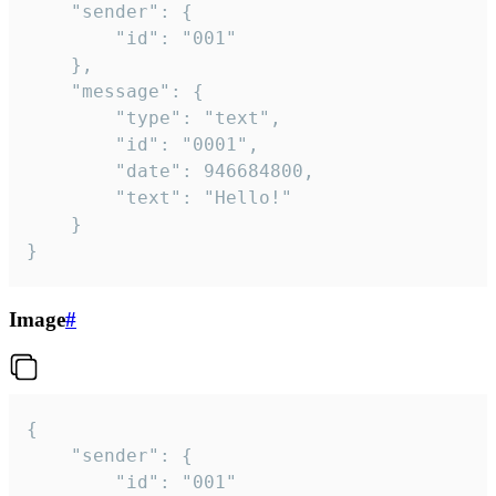
	"sender": {

		"id": "001"

	},

	"message": {

		"type": "text",

		"id": "0001",

		"date": 946684800,

		"text": "Hello!"

	}

}
Image
#
{

	"sender": {

		"id": "001"
