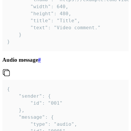
		"width": 640,

		"height": 480,

		"title": "Title",

		"text": "Video comment."

	}

}
Audio message
#
{

	"sender": {

		"id": "001"

	},

	"message": {

		"type": "audio",
