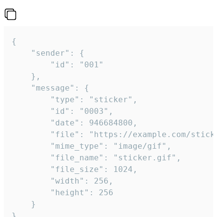
{

	"sender": {

		"id": "001"

	},

	"message": {

		"type": "sticker",

		"id": "0003",

		"date": 946684800,

		"file": "https://example.com/sticker.gif",

		"mime_type": "image/gif",

		"file_name": "sticker.gif",

		"file_size": 1024,

		"width": 256,

		"height": 256

	}

}