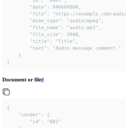
		"id": "0005",

		"date": 946684800,

		"file": "https://example.com/audio.mp3",

		"mime_type": "audio/mpeg",

		"file_name": "audio.mp3",

		"file_size": 2048,

		"title": "Title",

		"text": "Audio message comment."

	}

}
Document or file
#
{

	"sender": {

		"id": "001"
