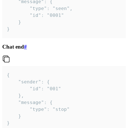
	"message": {

		"type": "seen",

		"id": "0001"

	}

}
Chat end
#
{

	"sender": {

		"id": "001"

	},

	"message": {

		"type": "stop"

	}

}