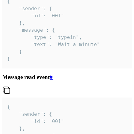
{

	"sender": {

		"id": "001"

	},

	"message": {

		"type": "typein",

		"text": "Wait a minute"

	}

}
Message read event
#
{

	"sender": {

		"id": "001"

	},
