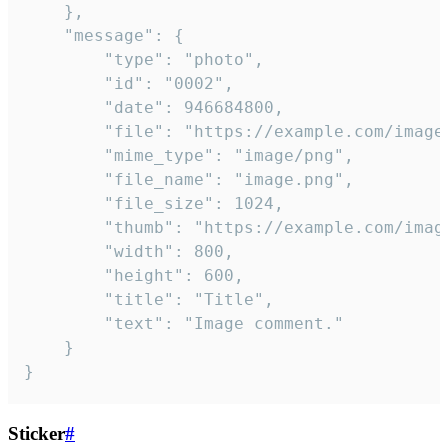
	},

	"message": {

		"type": "photo",

		"id": "0002",

		"date": 946684800,

		"file": "https://example.com/image.png",

		"mime_type": "image/png",

		"file_name": "image.png",

		"file_size": 1024,

		"thumb": "https://example.com/image_thumb.png",

		"width": 800,

		"height": 600,

		"title": "Title",

		"text": "Image comment."

	}

}
Sticker
#