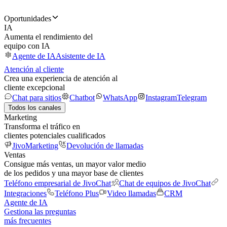
Oportunidades
IA
Aumenta el rendimiento del
equipo con IA
Agente de IA
Asistente de IA
Atención al cliente
Crea una experiencia de atención al
cliente excepcional
Chat para sitios
Chatbot
WhatsApp
Instagram
Telegram
Todos los canales
Marketing
Transforma el tráfico en
clientes potenciales cualificados
JivoMarketing
Devolución de llamadas
Ventas
Consigue más ventas, un mayor valor medio
de los pedidos y una mayor base de clientes
Teléfono empresarial de JivoChat
Chat de equipos de JivoChat
Integraciones
Teléfono Plus
Video llamadas
CRM
Agente de IA
Gestiona las preguntas
más frecuentes