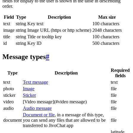
fields for display to the user is shown in the table in descending
order.
Field
Type
Description
Max size
text
string
Key text
100 characters
image
string
Image URL (https or http scheme)
2048 characters
title
string
Title or tooltip key
100 characters
id
string
Key ID
500 characters
Message types
#
Required
Type
Description
fields
text
Text message
text
photo
Image
file
sticker
Sticker
file
video
[Video message](#video message)
file
audio
Audio message
file
Document or file
, in a message of this type,
document
you can send any files that are allowed to be
file
transferred to JivoChat app
latitude