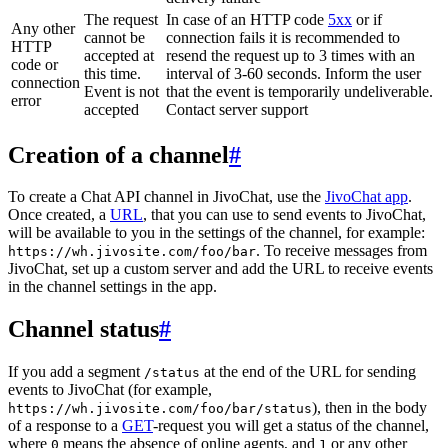
The request
In case of an HTTP code
5xx
or if
Any other
cannot be
connection fails it is recommended to
HTTP
accepted at
resend the request up to 3 times with an
code or
this time.
interval of 3-60 seconds. Inform the user
connection
Event is not
that the event is temporarily undeliverable.
error
accepted
Contact server support
Creation of a channel
#
To create a Chat API channel in JivoChat, use the
JivoChat app
.
Once created, a
URL
, that you can use to send events to JivoChat,
will be available to you in the settings of the channel, for example:
. To receive messages from
https://wh.jivosite.com/foo/bar
JivoChat, set up a custom server and add the URL to receive events
in the channel settings in the app.
Channel status
#
If you add a segment
at the end of the URL for sending
/status
events to JivoChat (for example,
), then in the body
https://wh.jivosite.com/foo/bar/status
of a response to a
GET
-request you will get a status of the channel,
where
means the absence of online agents, and
or any other
0
1