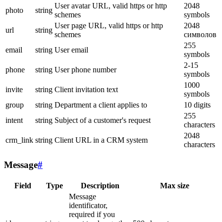
User avatar URL, valid https or http
2048
photo
string
schemes
symbols
User page URL, valid https or http
2048
url
string
schemes
символов
255
email
string
User email
symbols
2-15
phone
string
User phone number
symbols
1000
invite
string
Client invitation text
symbols
group
string
Department a client applies to
10 digits
255
intent
string
Subject of a customer's request
characters
2048
crm_link
string
Client URL in a CRM system
characters
Message
#
Field
Type
Description
Max size
Message
identificator,
required if you