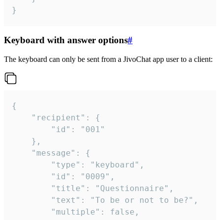
}
Keyboard with answer options
#
The keyboard can only be sent from a JivoChat app user to a client:
{

	"recipient": {

		"id": "001"

	},

	"message": {

		"type": "keyboard",

		"id": "0009",

		"title": "Questionnaire",

		"text": "To be or not to be?",

		"multiple": false,
