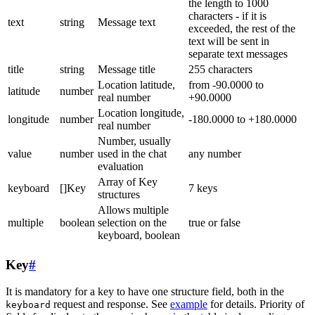
the length to 1000
characters - if it is
text
string
Message text
exceeded, the rest of the
text will be sent in
separate text messages
title
string
Message title
255 characters
Location latitude,
from -90.0000 to
latitude
number
real number
+90.0000
Location longitude,
longitude
number
-180.0000 to +180.0000
real number
Number, usually
value
number
used in the chat
any number
evaluation
Array of Key
keyboard
[]Key
7 keys
structures
Allows multiple
multiple
boolean
selection on the
true or false
keyboard, boolean
Key
#
It is mandatory for a key to have one structure field, both in the
request and response. See
example
for details. Priority of
keyboard