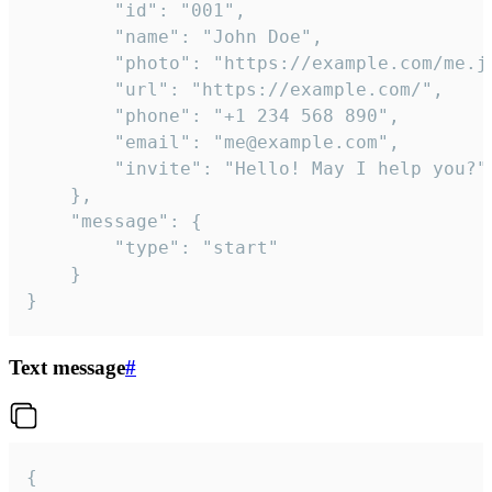
		"id": "001",

		"name": "John Doe",

		"photo": "https://example.com/me.jpg",

		"url": "https://example.com/",

		"phone": "+1 234 568 890",

		"email": "me@example.com",

		"invite": "Hello! May I help you?"

	},

	"message": {

		"type": "start"

	}

}
Text message
#
{
