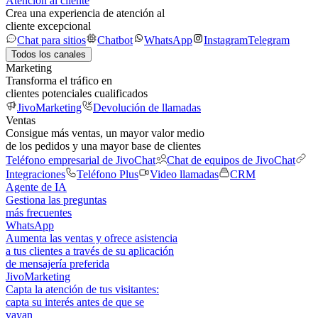
Atención al cliente
Crea una experiencia de atención al
cliente excepcional
Chat para sitios
Chatbot
WhatsApp
Instagram
Telegram
Todos los canales
Marketing
Transforma el tráfico en
clientes potenciales cualificados
JivoMarketing
Devolución de llamadas
Ventas
Consigue más ventas, un mayor valor medio
de los pedidos y una mayor base de clientes
Teléfono empresarial de JivoChat
Chat de equipos de JivoChat
Integraciones
Teléfono Plus
Video llamadas
CRM
Agente de IA
Gestiona las preguntas
más frecuentes
WhatsApp
Aumenta las ventas y ofrece asistencia
a tus clientes a través de su aplicación
de mensajería preferida
JivoMarketing
Capta la atención de tus visitantes:
capta su interés antes de que se
vayan