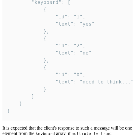
		"keyboard": [

			{

				"id": "1",

				"text": "yes"

			},

			{

				"id": "2",

				"text": "no"

			},

			{

				"id": "X",

				"text": "need to think..."

			}

		]

	}

}
It is expected that the client's response to such a message will be one
element from the
array, if
:
keyboard
multiple != true