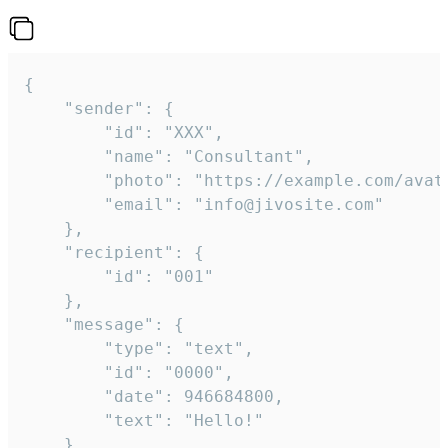
{

	"sender": {

		"id": "XXX",

		"name": "Consultant",

		"photo": "https://example.com/avatar.png",

		"email": "info@jivosite.com"

	},

	"recipient": {

		"id": "001"

	},

	"message": {

		"type": "text",

		"id": "0000",

		"date": 946684800,

		"text": "Hello!"

	}
