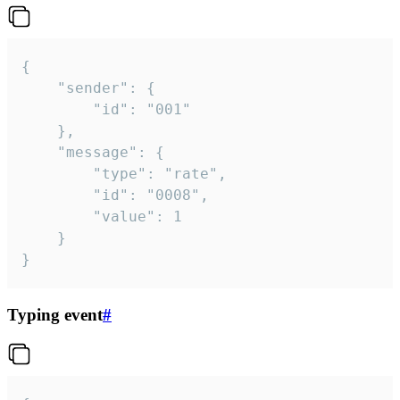
{

	"sender": {

		"id": "001"

	},

	"message": {

		"type": "rate",

		"id": "0008",

		"value": 1

	}

}
Typing event
#