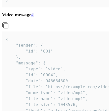
Video message
#
{

	"sender": {

		"id": "001"

	},

	"message": {

		"type": "video",

		"id": "0004",

		"date": 946684800,

		"file": "https://example.com/video.mp4",

		"mime_type": "video/mp4",

		"file_name": "video.mp4",

		"file_size": 1048576,

		"thumb": "https://example.com/video_thumb.png",
