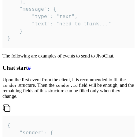
	},

	"message": {

		"type": "text",

		"text": "need to think..."

	}

}
The following are examples of events to send to JivoChat.
Chat start
#
Upon the first event from the client, it is recommended to fill the
structure. Then the
field will be enough, and the
sender
sender.id
remaining fields of this structure can be filled only when they
change.
{

	"sender": {
