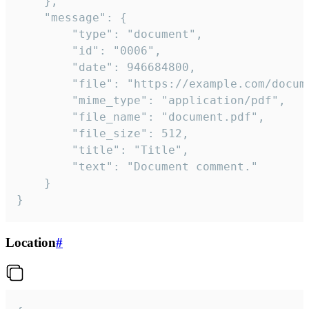
	},

	"message": {

		"type": "document",

		"id": "0006",

		"date": 946684800,

		"file": "https://example.com/document.pdf",

		"mime_type": "application/pdf",

		"file_name": "document.pdf",

		"file_size": 512,

		"title": "Title",

		"text": "Document comment."

	}

}
Location
#