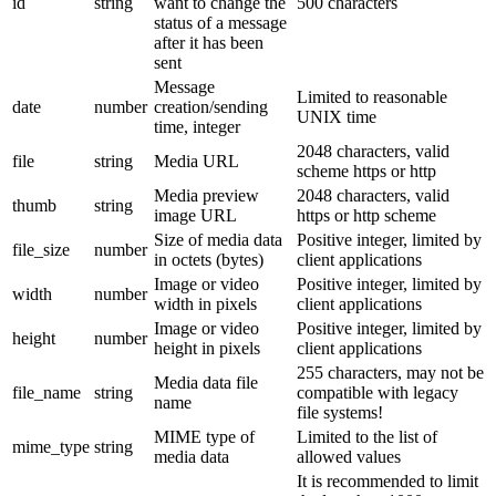
id
string
want to change the
500 characters
status of a message
after it has been
sent
Message
Limited to reasonable
date
number
creation/sending
UNIX time
time, integer
2048 characters, valid
file
string
Media URL
scheme https or http
Media preview
2048 characters, valid
thumb
string
image URL
https or http scheme
Size of media data
Positive integer, limited by
file_size
number
in octets (bytes)
client applications
Image or video
Positive integer, limited by
width
number
width in pixels
client applications
Image or video
Positive integer, limited by
height
number
height in pixels
client applications
255 characters, may not be
Media data file
file_name
string
compatible with legacy
name
file systems!
MIME type of
Limited to the list of
mime_type
string
media data
allowed values
It is recommended to limit