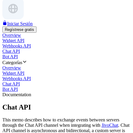
Iniciar Sesión
Regístrese gratis
Overview
Widget API
Webhooks API
Chat API
Bot API
Categorías
Overview
Widget API
Webhooks API
Chat API
Bot API
Documentation
Chat API
This memo describes how to exchange events between servers
through the Chat API channel when integrating with
JivoChat
. Chat
API channel is asynchronous and bidirectional, a custom server is