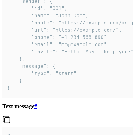
	"sender": {

		"id": "001",

		"name": "John Doe",

		"photo": "https://example.com/me.jpg",

		"url": "https://example.com/",

		"phone": "+1 234 568 890",

		"email": "me@example.com",

		"invite": "Hello! May I help you?"

	},

	"message": {

		"type": "start"

	}

}
Text message
#