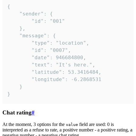
{

	"sender": {

		"id": "001"

	},

	"message": {

		"type": "location",

		"id": "0007",

		"date": 946684800,

		"text": "It's here.",

		"latitude": 53.3416484,

		"longitude": -6.2868531

	}

}
Chat rating
#
At the moment, 3 options for the
field are used: 0 is
value
interpreted as a refuse to rate, a positive number - a positive rating, a
negative number - a negative chat rating.