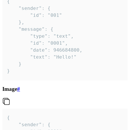
{

	"sender": {

		"id": "001"

	},

	"message": {

		"type": "text",

		"id": "0001",

		"date": 946684800,

		"text": "Hello!"

	}

}
Image
#
{

	"sender": {
