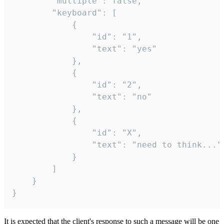
		"multiple": false,

		"keyboard": [

			{

				"id": "1",

				"text": "yes"

			},

			{

				"id": "2",

				"text": "no"

			},

			{

				"id": "X",

				"text": "need to think..."

			}

		]

	}

}
It is expected that the client's response to such a message will be one