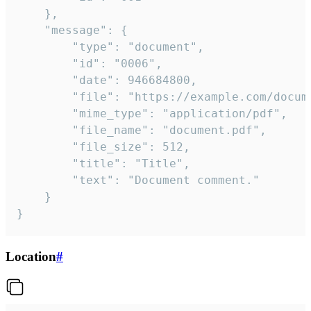
	},

	"message": {

		"type": "document",

		"id": "0006",

		"date": 946684800,

		"file": "https://example.com/document.pdf",

		"mime_type": "application/pdf",

		"file_name": "document.pdf",

		"file_size": 512,

		"title": "Title",

		"text": "Document comment."

	}

}
Location
#