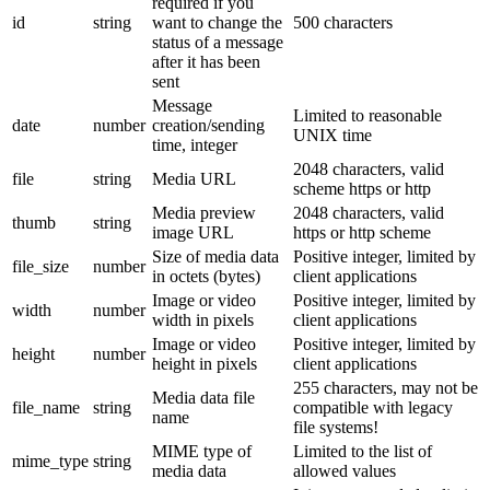
required if you
id
string
want to change the
500 characters
status of a message
after it has been
sent
Message
Limited to reasonable
date
number
creation/sending
UNIX time
time, integer
2048 characters, valid
file
string
Media URL
scheme https or http
Media preview
2048 characters, valid
thumb
string
image URL
https or http scheme
Size of media data
Positive integer, limited by
file_size
number
in octets (bytes)
client applications
Image or video
Positive integer, limited by
width
number
width in pixels
client applications
Image or video
Positive integer, limited by
height
number
height in pixels
client applications
255 characters, may not be
Media data file
file_name
string
compatible with legacy
name
file systems!
MIME type of
Limited to the list of
mime_type
string
media data
allowed values