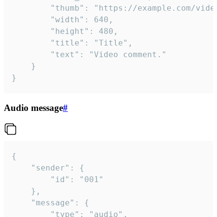
		"thumb": "https://example.com/video_thumb.png",

		"width": 640,

		"height": 480,

		"title": "Title",

		"text": "Video comment."

	}

}
Audio message
#
{

	"sender": {

		"id": "001"

	},

	"message": {

		"type": "audio",
