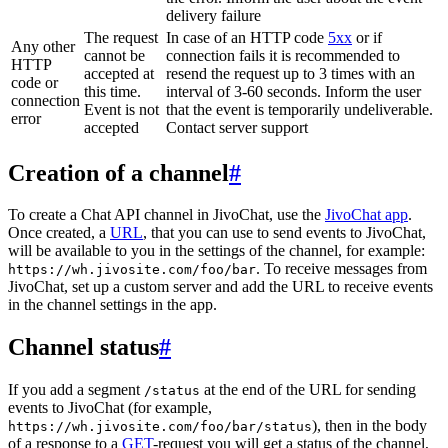
delivery failure
The request
In case of an HTTP code
5xx
or if
Any other
cannot be
connection fails it is recommended to
HTTP
accepted at
resend the request up to 3 times with an
code or
this time.
interval of 3-60 seconds. Inform the user
connection
Event is not
that the event is temporarily undeliverable.
error
accepted
Contact server support
Creation of a channel
#
To create a Chat API channel in JivoChat, use the
JivoChat app
.
Once created, a
URL
, that you can use to send events to JivoChat,
will be available to you in the settings of the channel, for example:
. To receive messages from
https://wh.jivosite.com/foo/bar
JivoChat, set up a custom server and add the URL to receive events
in the channel settings in the app.
Channel status
#
If you add a segment
at the end of the URL for sending
/status
events to JivoChat (for example,
), then in the body
https://wh.jivosite.com/foo/bar/status
of a response to a
GET
-request you will get a status of the channel,