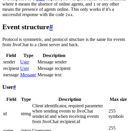
where
means the absence of online agents, and
or any other
0
1
means the presence of agents online. This only works if it's a
successful response with the code
.
2xx
Event structure
#
Protocol is symmetric, and protocol structure is the same for events
from JivoChat to a client server and back.
Field
Type
Description
sender
User
Message sender
recipient
User
Message recipient
message
Message
Message text
User
#
Field
Type
Description
Max size
Client identificator, required parameter
when sending events to JivoChat
255
id
string
sender.id and when receiving events
symbols
from JivoChat recipient.id
255
name
string
Username