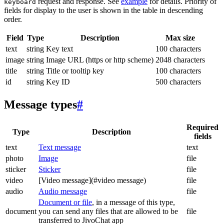
request and response. See
example
for details. Priority of
keyboard
fields for display to the user is shown in the table in descending
order.
Field
Type
Description
Max size
text
string
Key text
100 characters
image
string
Image URL (https or http scheme)
2048 characters
title
string
Title or tooltip key
100 characters
id
string
Key ID
500 characters
Message types
#
Required
Type
Description
fields
text
Text message
text
photo
Image
file
sticker
Sticker
file
video
[Video message](#video message)
file
audio
Audio message
file
Document or file
, in a message of this type,
document
you can send any files that are allowed to be
file
transferred to JivoChat app