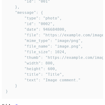
		"id": "001"

	},

	"message": {

		"type": "photo",

		"id": "0002",

		"date": 946684800,

		"file": "https://example.com/image.png",

		"mime_type": "image/png",

		"file_name": "image.png",

		"file_size": 1024,

		"thumb": "https://example.com/image_thumb.png",

		"width": 800,

		"height": 600,

		"title": "Title",

		"text": "Image comment."

	}

}