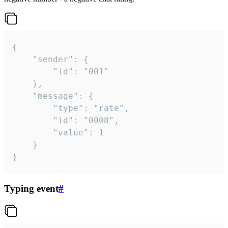
{

	"sender": {

		"id": "001"

	},

	"message": {

		"type": "rate",

		"id": "0008",

		"value": 1

	}

}
Typing event
#