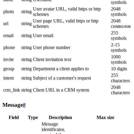
symbols
User avatar URL, valid https or http
2048
photo
string
schemes
symbols
User page URL, valid https or http
2048
url
string
schemes
символов
255
email
string
User email
symbols
2-15
phone
string
User phone number
symbols
1000
invite
string
Client invitation text
symbols
group
string
Department a client applies to
10 digits
255
intent
string
Subject of a customer's request
characters
2048
crm_link
string
Client URL in a CRM system
characters
Message
#
Field
Type
Description
Max size
Message
identificator,