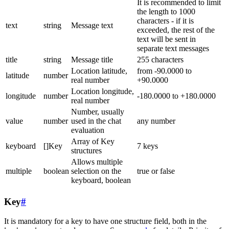
It is recommended to limit
the length to 1000
characters - if it is
text
string
Message text
exceeded, the rest of the
text will be sent in
separate text messages
title
string
Message title
255 characters
Location latitude,
from -90.0000 to
latitude
number
real number
+90.0000
Location longitude,
longitude
number
-180.0000 to +180.0000
real number
Number, usually
value
number
used in the chat
any number
evaluation
Array of Key
keyboard
[]Key
7 keys
structures
Allows multiple
multiple
boolean
selection on the
true or false
keyboard, boolean
Key
#
It is mandatory for a key to have one structure field, both in the