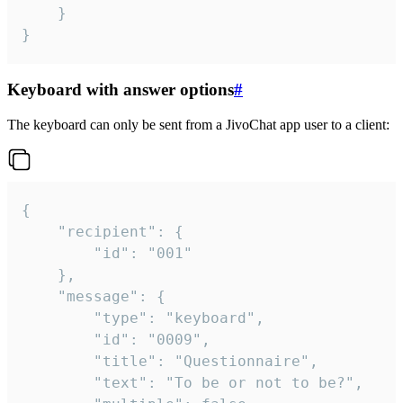
	}

}
Keyboard with answer options
#
The keyboard can only be sent from a JivoChat app user to a client:
{

	"recipient": {

		"id": "001"

	},

	"message": {

		"type": "keyboard",

		"id": "0009",

		"title": "Questionnaire",

		"text": "To be or not to be?",
