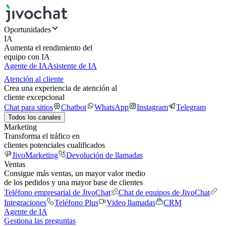
Oportunidades
IA
Aumenta el rendimiento del
equipo con IA
Agente de IA
Asistente de IA
Atención al cliente
Crea una experiencia de atención al
cliente excepcional
Chat para sitios
Chatbot
WhatsApp
Instagram
Telegram
Todos los canales
Marketing
Transforma el tráfico en
clientes potenciales cualificados
JivoMarketing
Devolución de llamadas
Ventas
Consigue más ventas, un mayor valor medio
de los pedidos y una mayor base de clientes
Teléfono empresarial de JivoChat
Chat de equipos de JivoChat
Integraciones
Teléfono Plus
Video llamadas
CRM
Agente de IA
Gestiona las preguntas