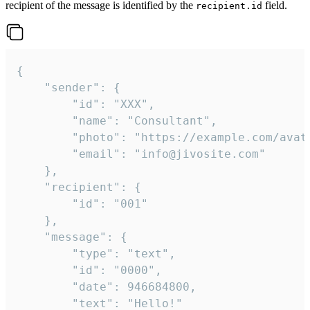
recipient of the message is identified by the
field.
recipient.id
{

	"sender": {

		"id": "XXX",

		"name": "Consultant",

		"photo": "https://example.com/avatar.png",

		"email": "info@jivosite.com"

	},

	"recipient": {

		"id": "001"

	},

	"message": {

		"type": "text",

		"id": "0000",

		"date": 946684800,

		"text": "Hello!"
