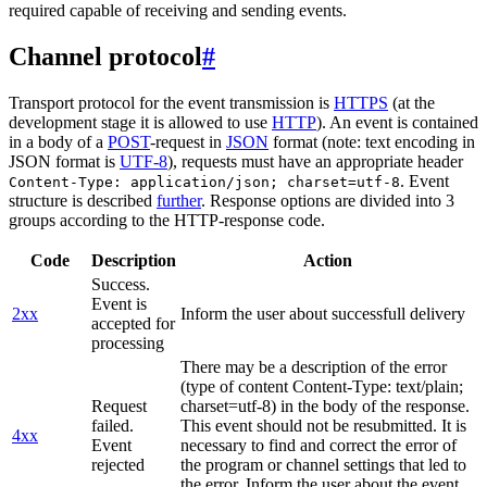
required capable of receiving and sending events.
Channel protocol
#
Transport protocol for the event transmission is
HTTPS
(at the
development stage it is allowed to use
HTTP
). An event is contained
in a body of a
POST
-request in
JSON
format (note: text encoding in
JSON format is
UTF-8
), requests must have an appropriate header
. Event
Content-Type: application/json; charset=utf-8
structure is described
further
. Response options are divided into 3
groups according to the HTTP-response code.
Code
Description
Action
Success.
Event is
2xx
Inform the user about successfull delivery
accepted for
processing
There may be a description of the error
(type of content Content-Type: text/plain;
Request
charset=utf-8) in the body of the response.
failed.
This event should not be resubmitted. It is
4xx
Event
necessary to find and correct the error of
rejected
the program or channel settings that led to
the error. Inform the user about the event