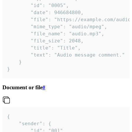
		"id": "0005",

		"date": 946684800,

		"file": "https://example.com/audio.mp3",

		"mime_type": "audio/mpeg",

		"file_name": "audio.mp3",

		"file_size": 2048,

		"title": "Title",

		"text": "Audio message comment."

	}

}
Document or file
#
{

	"sender": {

		"id": "001"
