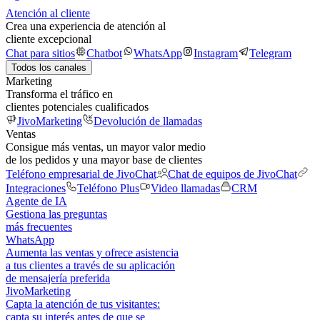
Atención al cliente
Crea una experiencia de atención al
cliente excepcional
Chat para sitios
Chatbot
WhatsApp
Instagram
Telegram
Todos los canales
Marketing
Transforma el tráfico en
clientes potenciales cualificados
JivoMarketing
Devolución de llamadas
Ventas
Consigue más ventas, un mayor valor medio
de los pedidos y una mayor base de clientes
Teléfono empresarial de JivoChat
Chat de equipos de JivoChat
Integraciones
Teléfono Plus
Video llamadas
CRM
Agente de IA
Gestiona las preguntas
más frecuentes
WhatsApp
Aumenta las ventas y ofrece asistencia
a tus clientes a través de su aplicación
de mensajería preferida
JivoMarketing
Capta la atención de tus visitantes:
capta su interés antes de que se