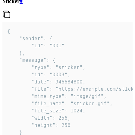
Sticker
#
{

	"sender": {

		"id": "001"

	},

	"message": {

		"type": "sticker",

		"id": "0003",

		"date": 946684800,

		"file": "https://example.com/sticker.gif",

		"mime_type": "image/gif",

		"file_name": "sticker.gif",

		"file_size": 1024,

		"width": 256,

		"height": 256

	}
