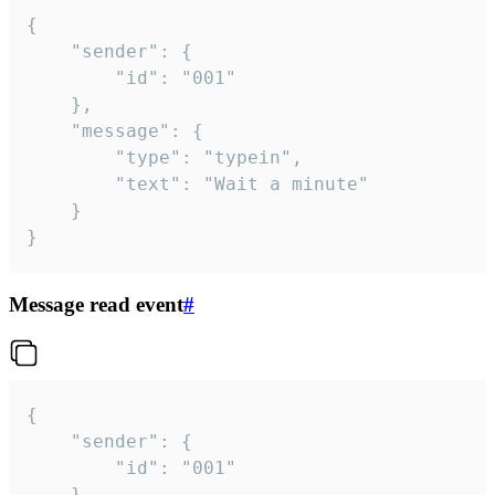
{

	"sender": {

		"id": "001"

	},

	"message": {

		"type": "typein",

		"text": "Wait a minute"

	}

}
Message read event
#
{

	"sender": {

		"id": "001"

	},
