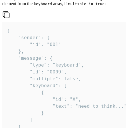
element from the
array, if
:
keyboard
multiple != true
{

	"sender": {

		"id": "001"

	},

	"message": {

		"type": "keyboard",

		"id": "0009",

		"multiple": false,

		"keyboard": [

			{

				"id": "X",

				"text": "need to think..."

			}

		]

	}
