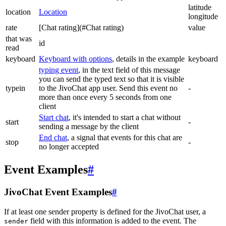
latitude
location
Location
longitude
rate
[Chat rating](#Chat rating)
value
that was
id
read
keyboard
Keyboard with options
, details in the example
keyboard
typing event
, in the text field of this message
you can send the typed text so that it is visible
typein
to the JivoChat app user. Send this event no
-
more than once every 5 seconds from one
client
Start chat
, it's intended to start a chat without
start
-
sending a message by the client
End chat
, a signal that events for this chat are
stop
-
no longer accepted
Event Examples
#
JivoChat Event Examples
#
If at least one sender property is defined for the JivoChat user, a
field with this information is added to the event. The
sender