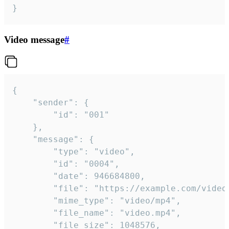
}
Video message
#
{

	"sender": {

		"id": "001"

	},

	"message": {

		"type": "video",

		"id": "0004",

		"date": 946684800,

		"file": "https://example.com/video.mp4",

		"mime_type": "video/mp4",

		"file_name": "video.mp4",

		"file_size": 1048576,
