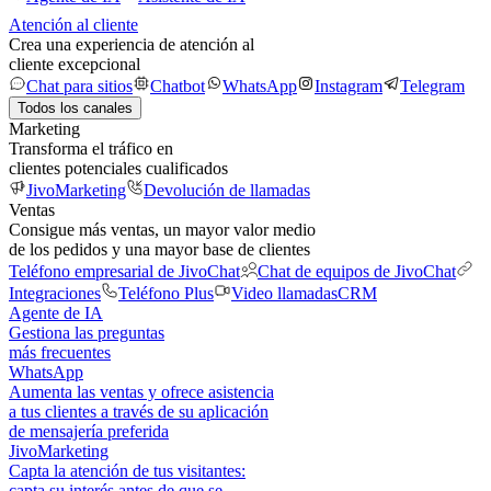
Atención al cliente
Crea una experiencia de atención al
cliente excepcional
Chat para sitios
Chatbot
WhatsApp
Instagram
Telegram
Todos los canales
Marketing
Transforma el tráfico en
clientes potenciales cualificados
JivoMarketing
Devolución de llamadas
Ventas
Consigue más ventas, un mayor valor medio
de los pedidos y una mayor base de clientes
Teléfono empresarial de JivoChat
Chat de equipos de JivoChat
Integraciones
Teléfono Plus
Video llamadas
CRM
Agente de IA
Gestiona las preguntas
más frecuentes
WhatsApp
Aumenta las ventas y ofrece asistencia
a tus clientes a través de su aplicación
de mensajería preferida
JivoMarketing
Capta la atención de tus visitantes:
capta su interés antes de que se