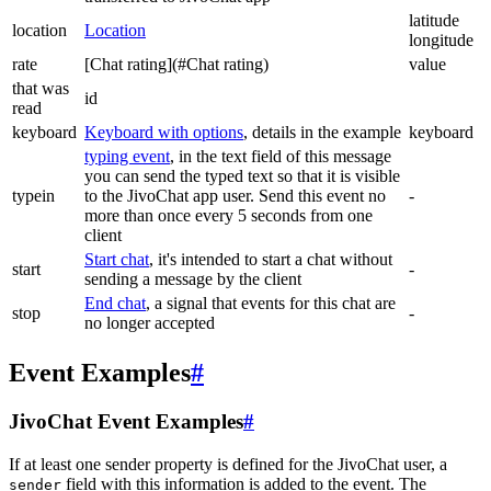
latitude
location
Location
longitude
rate
[Chat rating](#Chat rating)
value
that was
id
read
keyboard
Keyboard with options
, details in the example
keyboard
typing event
, in the text field of this message
you can send the typed text so that it is visible
typein
to the JivoChat app user. Send this event no
-
more than once every 5 seconds from one
client
Start chat
, it's intended to start a chat without
start
-
sending a message by the client
End chat
, a signal that events for this chat are
stop
-
no longer accepted
Event Examples
#
JivoChat Event Examples
#
If at least one sender property is defined for the JivoChat user, a
field with this information is added to the event. The
sender