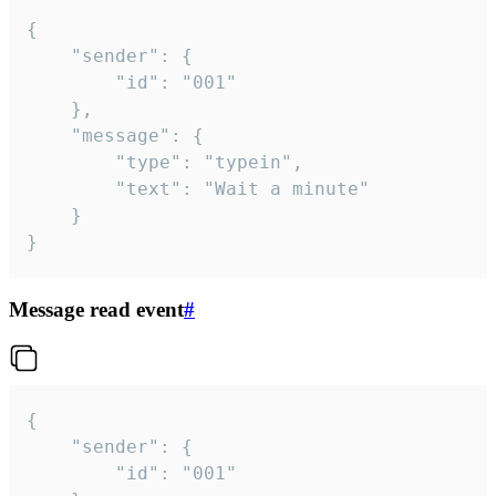
{

	"sender": {

		"id": "001"

	},

	"message": {

		"type": "typein",

		"text": "Wait a minute"

	}

}
Message read event
#
{

	"sender": {

		"id": "001"
