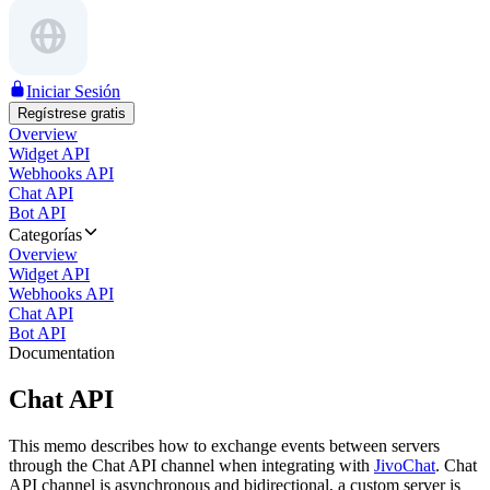
Iniciar Sesión
Regístrese gratis
Overview
Widget API
Webhooks API
Chat API
Bot API
Categorías
Overview
Widget API
Webhooks API
Chat API
Bot API
Documentation
Chat API
This memo describes how to exchange events between servers
through the Chat API channel when integrating with
JivoChat
. Chat
API channel is asynchronous and bidirectional, a custom server is