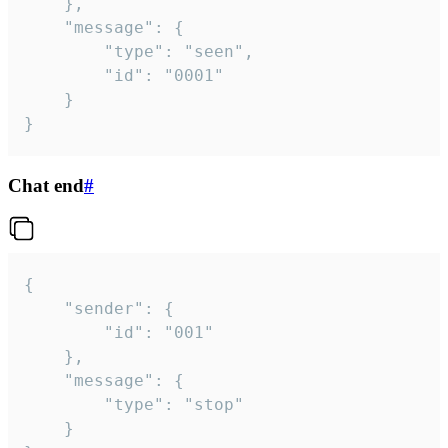
	},

	"message": {

		"type": "seen",

		"id": "0001"

	}

}
Chat end
#
{

	"sender": {

		"id": "001"

	},

	"message": {

		"type": "stop"

	}
