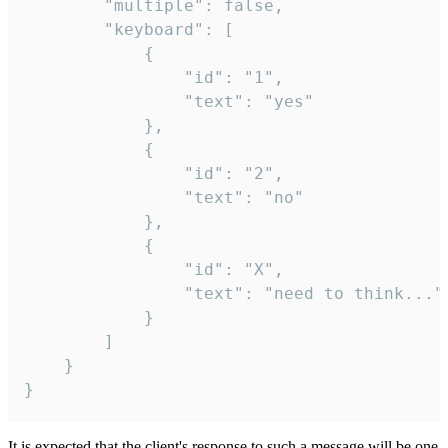
		"multiple": false,

		"keyboard": [

			{

				"id": "1",

				"text": "yes"

			},

			{

				"id": "2",

				"text": "no"

			},

			{

				"id": "X",

				"text": "need to think..."

			}

		]

	}

}
It is expected that the client's response to such a message will be one