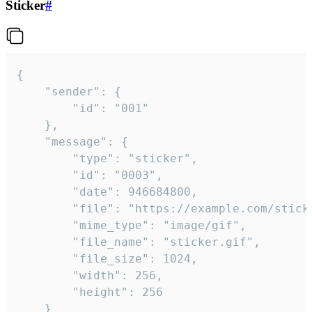
Sticker
#
{

	"sender": {

		"id": "001"

	},

	"message": {

		"type": "sticker",

		"id": "0003",

		"date": 946684800,

		"file": "https://example.com/sticker.gif",

		"mime_type": "image/gif",

		"file_name": "sticker.gif",

		"file_size": 1024,

		"width": 256,

		"height": 256

	}
