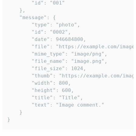
		"id": "001"

	},

	"message": {

		"type": "photo",

		"id": "0002",

		"date": 946684800,

		"file": "https://example.com/image.png",

		"mime_type": "image/png",

		"file_name": "image.png",

		"file_size": 1024,

		"thumb": "https://example.com/image_thumb.png",

		"width": 800,

		"height": 600,

		"title": "Title",

		"text": "Image comment."

	}

}