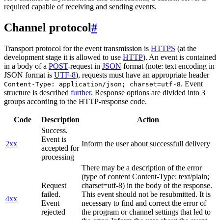
required capable of receiving and sending events.
Channel protocol
#
Transport protocol for the event transmission is
HTTPS
(at the
development stage it is allowed to use
HTTP
). An event is contained
in a body of a
POST
-request in
JSON
format (note: text encoding in
JSON format is
UTF-8
), requests must have an appropriate header
. Event
Content-Type: application/json; charset=utf-8
structure is described
further
. Response options are divided into 3
groups according to the HTTP-response code.
Code
Description
Action
Success.
Event is
2xx
Inform the user about successfull delivery
accepted for
processing
There may be a description of the error
(type of content Content-Type: text/plain;
Request
charset=utf-8) in the body of the response.
failed.
This event should not be resubmitted. It is
4xx
Event
necessary to find and correct the error of
rejected
the program or channel settings that led to