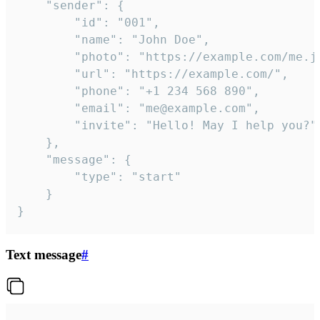
	"sender": {

		"id": "001",

		"name": "John Doe",

		"photo": "https://example.com/me.jpg",

		"url": "https://example.com/",

		"phone": "+1 234 568 890",

		"email": "me@example.com",

		"invite": "Hello! May I help you?"

	},

	"message": {

		"type": "start"

	}

}
Text message
#