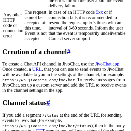
the error. Inform the user about the event
delivery failure
The request
In case of an HTTP code
5xx
or if
Any other
cannot be
connection fails it is recommended to
HTTP
accepted at
resend the request up to 3 times with an
code or
this time.
interval of 3-60 seconds. Inform the user
connection
Event is not
that the event is temporarily undeliverable.
error
accepted
Contact server support
Creation of a channel
#
To create a Chat API channel in JivoChat, use the
JivoChat app
.
Once created, a
URL
, that you can use to send events to JivoChat,
will be available to you in the settings of the channel, for example:
. To receive messages from
https://wh.jivosite.com/foo/bar
JivoChat, set up a custom server and add the URL to receive events
in the channel settings in the app.
Channel status
#
If you add a segment
at the end of the URL for sending
/status
events to JivoChat (for example,
), then in the body
https://wh.jivosite.com/foo/bar/status
of a response to a
GET
-request you will get a status of the channel,