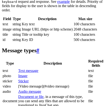
request and response. See
example
for details. Priority of
keyboard
fields for display to the user is shown in the table in descending
order.
Field
Type
Description
Max size
text
string
Key text
100 characters
image
string
Image URL (https or http scheme)
2048 characters
title
string
Title or tooltip key
100 characters
id
string
Key ID
500 characters
Message types
#
Required
Type
Description
fields
text
Text message
text
photo
Image
file
sticker
Sticker
file
video
[Video message](#video message)
file
audio
Audio message
file
Document or file
, in a message of this type,
document
you can send any files that are allowed to be
file
transferred to JivoChat app