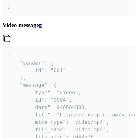
}
Video message
#
{

	"sender": {

		"id": "001"

	},

	"message": {

		"type": "video",

		"id": "0004",

		"date": 946684800,

		"file": "https://example.com/video.mp4",

		"mime_type": "video/mp4",

		"file_name": "video.mp4",

		"file_size": 1048576,
