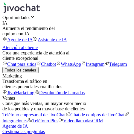
Oportunidades
IA
Aumenta el rendimiento del
equipo con IA
Agente de IA
Asistente de IA
Atención al cliente
Crea una experiencia de atención al
cliente excepcional
Chat para sitios
Chatbot
WhatsApp
Instagram
Telegram
Todos los canales
Marketing
Transforma el tráfico en
clientes potenciales cualificados
JivoMarketing
Devolución de llamadas
Ventas
Consigue más ventas, un mayor valor medio
de los pedidos y una mayor base de clientes
Teléfono empresarial de JivoChat
Chat de equipos de JivoChat
Integraciones
Teléfono Plus
Video llamadas
CRM
Agente de IA
Gestiona las preguntas