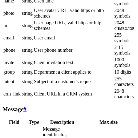
name
string
Username
symbols
User avatar URL, valid https or http
2048
photo
string
schemes
symbols
User page URL, valid https or http
2048
url
string
schemes
символов
255
email
string
User email
symbols
2-15
phone
string
User phone number
symbols
1000
invite
string
Client invitation text
symbols
group
string
Department a client applies to
10 digits
255
intent
string
Subject of a customer's request
characters
2048
crm_link
string
Client URL in a CRM system
characters
Message
#
Field
Type
Description
Max size
Message
identificator,