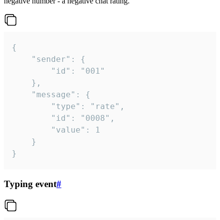
negative number - a negative chat rating.
{

	"sender": {

		"id": "001"

	},

	"message": {

		"type": "rate",

		"id": "0008",

		"value": 1

	}

}
Typing event
#