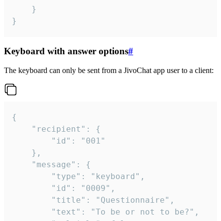
	}

}
Keyboard with answer options
#
The keyboard can only be sent from a JivoChat app user to a client:
{

	"recipient": {

		"id": "001"

	},

	"message": {

		"type": "keyboard",

		"id": "0009",

		"title": "Questionnaire",

		"text": "To be or not to be?",
