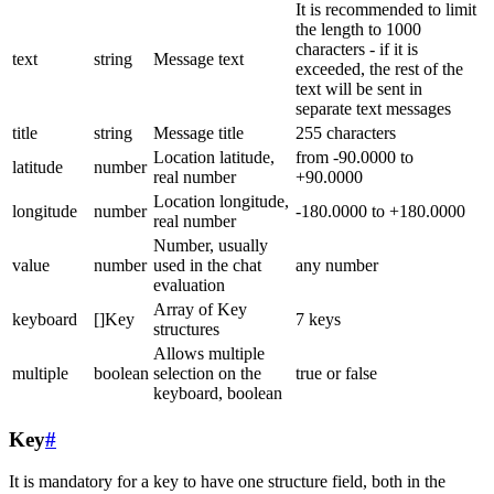
It is recommended to limit
the length to 1000
characters - if it is
text
string
Message text
exceeded, the rest of the
text will be sent in
separate text messages
title
string
Message title
255 characters
Location latitude,
from -90.0000 to
latitude
number
real number
+90.0000
Location longitude,
longitude
number
-180.0000 to +180.0000
real number
Number, usually
value
number
used in the chat
any number
evaluation
Array of Key
keyboard
[]Key
7 keys
structures
Allows multiple
multiple
boolean
selection on the
true or false
keyboard, boolean
Key
#
It is mandatory for a key to have one structure field, both in the