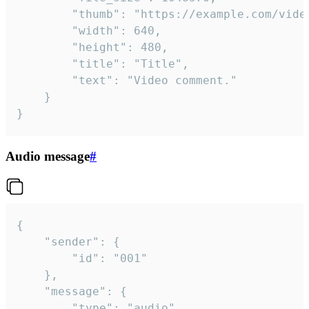
		"thumb": "https://example.com/video_thumb.png",

		"width": 640,

		"height": 480,

		"title": "Title",

		"text": "Video comment."

	}

}
Audio message
#
{

	"sender": {

		"id": "001"

	},

	"message": {

		"type": "audio",
