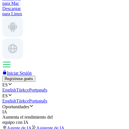
para Mac
Descargar
para Linux
Iniciar Sesión
Regístrese gratis
ES
English
Türkçe
Português
ES
English
Türkçe
Português
Oportunidades
IA
Aumenta el rendimiento del
equipo con IA
Agente de IA
Asistente de IA