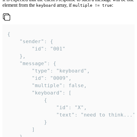
element from the
array, if
:
keyboard
multiple != true
{

	"sender": {

		"id": "001"

	},

	"message": {

		"type": "keyboard",

		"id": "0009",

		"multiple": false,

		"keyboard": [

			{

				"id": "X",

				"text": "need to think..."

			}

		]

	}
