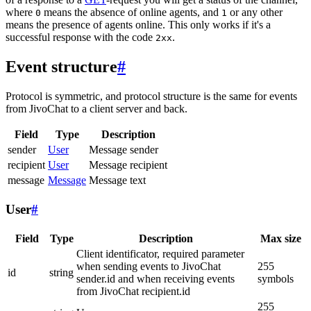
where
means the absence of online agents, and
or any other
0
1
means the presence of agents online. This only works if it's a
successful response with the code
.
2xx
Event structure
#
Protocol is symmetric, and protocol structure is the same for events
from JivoChat to a client server and back.
Field
Type
Description
sender
User
Message sender
recipient
User
Message recipient
message
Message
Message text
User
#
Field
Type
Description
Max size
Client identificator, required parameter
when sending events to JivoChat
255
id
string
sender.id and when receiving events
symbols
from JivoChat recipient.id
255