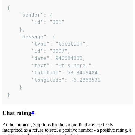
{

	"sender": {

		"id": "001"

	},

	"message": {

		"type": "location",

		"id": "0007",

		"date": 946684800,

		"text": "It's here.",

		"latitude": 53.3416484,

		"longitude": -6.2868531

	}

}
Chat rating
#
At the moment, 3 options for the
field are used: 0 is
value
interpreted as a refuse to rate, a positive number - a positive rating, a