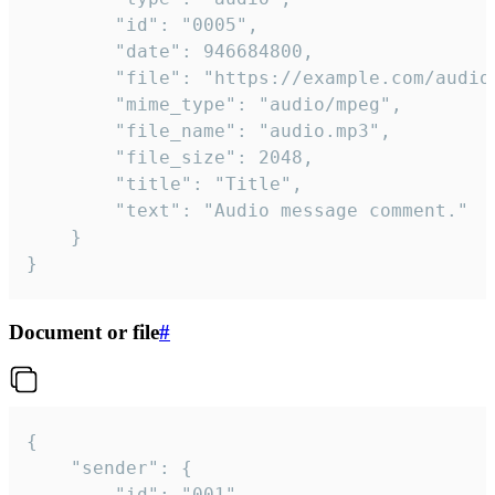
		"id": "0005",

		"date": 946684800,

		"file": "https://example.com/audio.mp3",

		"mime_type": "audio/mpeg",

		"file_name": "audio.mp3",

		"file_size": 2048,

		"title": "Title",

		"text": "Audio message comment."

	}

}
Document or file
#
{

	"sender": {

		"id": "001"
