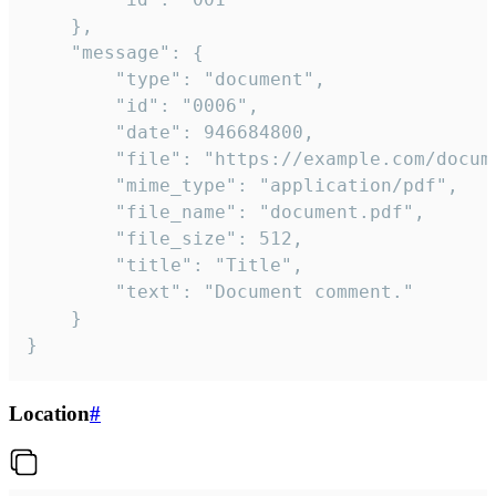
	},

	"message": {

		"type": "document",

		"id": "0006",

		"date": 946684800,

		"file": "https://example.com/document.pdf",

		"mime_type": "application/pdf",

		"file_name": "document.pdf",

		"file_size": 512,

		"title": "Title",

		"text": "Document comment."

	}

}
Location
#