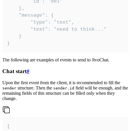
		"id": "001"

	},

	"message": {

		"type": "text",

		"text": "need to think..."

	}

}
The following are examples of events to send to JivoChat.
Chat start
#
Upon the first event from the client, it is recommended to fill the
structure. Then the
field will be enough, and the
sender
sender.id
remaining fields of this structure can be filled only when they
change.
{
