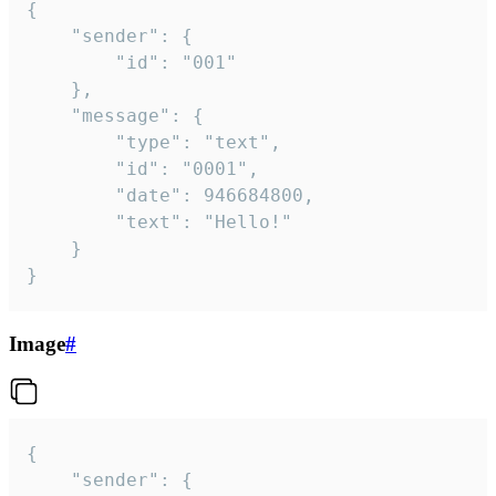
{

	"sender": {

		"id": "001"

	},

	"message": {

		"type": "text",

		"id": "0001",

		"date": 946684800,

		"text": "Hello!"

	}

}
Image
#
{

	"sender": {
