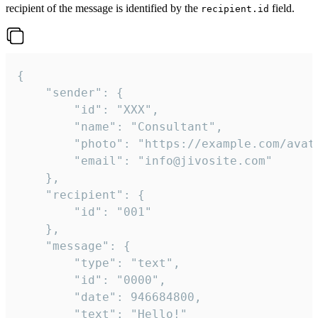
recipient of the message is identified by the
field.
recipient.id
{

	"sender": {

		"id": "XXX",

		"name": "Consultant",

		"photo": "https://example.com/avatar.png",

		"email": "info@jivosite.com"

	},

	"recipient": {

		"id": "001"

	},

	"message": {

		"type": "text",

		"id": "0000",

		"date": 946684800,

		"text": "Hello!"
