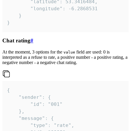
		"latitude": 53.3416484,

		"longitude": -6.2868531

	}

}
Chat rating
#
At the moment, 3 options for the
field are used: 0 is
value
interpreted as a refuse to rate, a positive number - a positive rating, a
negative number - a negative chat rating.
{

	"sender": {

		"id": "001"

	},

	"message": {

		"type": "rate",
