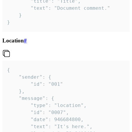
		"title": "Title",

		"text": "Document comment."

	}

}
Location
#
{

	"sender": {

		"id": "001"

	},

	"message": {

		"type": "location",

		"id": "0007",

		"date": 946684800,

		"text": "It's here.",
