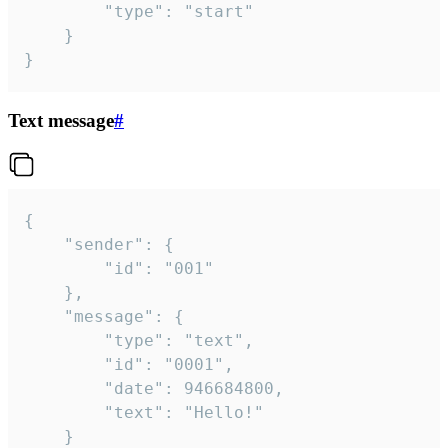
		"type": "start"

	}

}
Text message
#
{

	"sender": {

		"id": "001"

	},

	"message": {

		"type": "text",

		"id": "0001",

		"date": 946684800,

		"text": "Hello!"

	}
