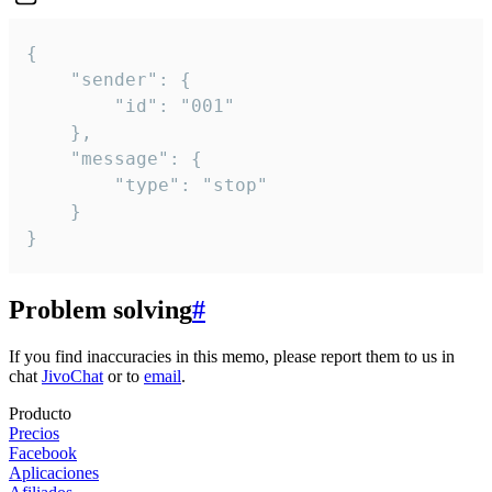
{

	"sender": {

		"id": "001"

	},

	"message": {

		"type": "stop"

	}

}
Problem solving
#
If you find inaccuracies in this memo, please report them to us in
chat
JivoChat
or to
email
.
Producto
Precios
Facebook
Aplicaciones