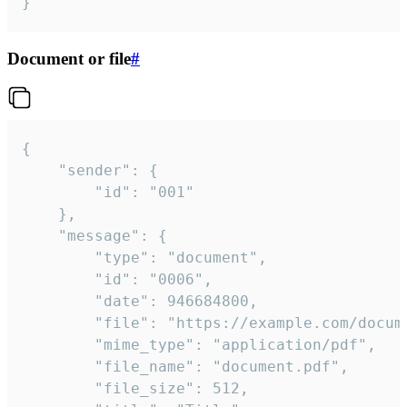
}
Document or file
#
{

	"sender": {

		"id": "001"

	},

	"message": {

		"type": "document",

		"id": "0006",

		"date": 946684800,

		"file": "https://example.com/document.pdf",

		"mime_type": "application/pdf",

		"file_name": "document.pdf",

		"file_size": 512,
