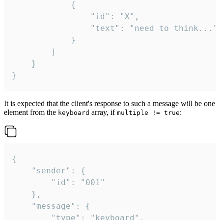
			{

				"id": "X",

				"text": "need to think..."

			}

		]

	}

}
It is expected that the client's response to such a message will be one
element from the
array, if
:
keyboard
multiple != true
{

	"sender": {

		"id": "001"

	},

	"message": {

		"type": "keyboard",
