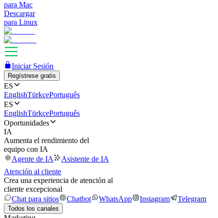
para Mac
Descargar
para Linux
Iniciar Sesión
Regístrese gratis
ES
English
Türkçe
Português
ES
English
Türkçe
Português
Oportunidades
IA
Aumenta el rendimiento del
equipo con IA
Agente de IA
Asistente de IA
Atención al cliente
Crea una experiencia de atención al
cliente excepcional
Chat para sitios
Chatbot
WhatsApp
Instagram
Telegram
Todos los canales
Marketing