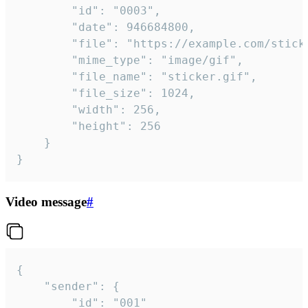
		"id": "0003",

		"date": 946684800,

		"file": "https://example.com/sticker.gif",

		"mime_type": "image/gif",

		"file_name": "sticker.gif",

		"file_size": 1024,

		"width": 256,

		"height": 256

	}

}
Video message
#
{

	"sender": {

		"id": "001"
