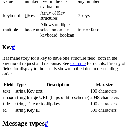
value
number
used in the chat
any number
evaluation
Array of Key
keyboard
[]Key
7 keys
structures
Allows multiple
multiple
boolean
selection on the
true or false
keyboard, boolean
Key
#
It is mandatory for a key to have one structure field, both in the
request and response. See
example
for details. Priority of
keyboard
fields for display to the user is shown in the table in descending
order.
Field
Type
Description
Max size
text
string
Key text
100 characters
image
string
Image URL (https or http scheme)
2048 characters
title
string
Title or tooltip key
100 characters
id
string
Key ID
500 characters
Message types
#