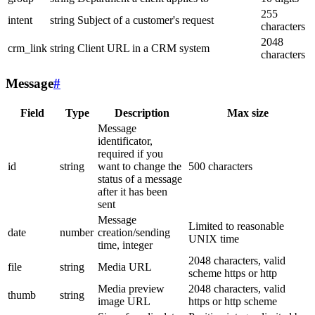
255
intent
string
Subject of a customer's request
characters
2048
crm_link
string
Client URL in a CRM system
characters
Message
#
Field
Type
Description
Max size
Message
identificator,
required if you
id
string
want to change the
500 characters
status of a message
after it has been
sent
Message
Limited to reasonable
date
number
creation/sending
UNIX time
time, integer
2048 characters, valid
file
string
Media URL
scheme https or http
Media preview
2048 characters, valid
thumb
string
image URL
https or http scheme