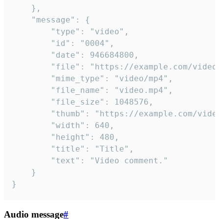
	},

	"message": {

		"type": "video",

		"id": "0004",

		"date": 946684800,

		"file": "https://example.com/video.mp4",

		"mime_type": "video/mp4",

		"file_name": "video.mp4",

		"file_size": 1048576,

		"thumb": "https://example.com/video_thumb.png",

		"width": 640,

		"height": 480,

		"title": "Title",

		"text": "Video comment."

	}

}
Audio message
#