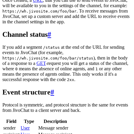
Once created, a
URL
, that you can use to send events to JivoChat,
will be available to you in the settings of the channel, for example:
. To receive messages from
https://wh.jivosite.com/foo/bar
JivoChat, set up a custom server and add the URL to receive events
in the channel settings in the app.
Channel status
#
If you add a segment
at the end of the URL for sending
/status
events to JivoChat (for example,
), then in the body
https://wh.jivosite.com/foo/bar/status
of a response to a
GET
-request you will get a status of the channel,
where
means the absence of online agents, and
or any other
0
1
means the presence of agents online. This only works if it's a
successful response with the code
.
2xx
Event structure
#
Protocol is symmetric, and protocol structure is the same for events
from JivoChat to a client server and back.
Field
Type
Description
sender
User
Message sender