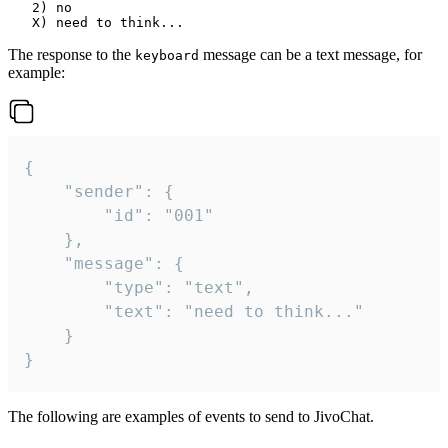
   2) no

The response to the
message can be a text message, for
keyboard
example:
{

	"sender": {

		"id": "001"

	},

	"message": {

		"type": "text",

		"text": "need to think..."

	}

}
The following are examples of events to send to JivoChat.