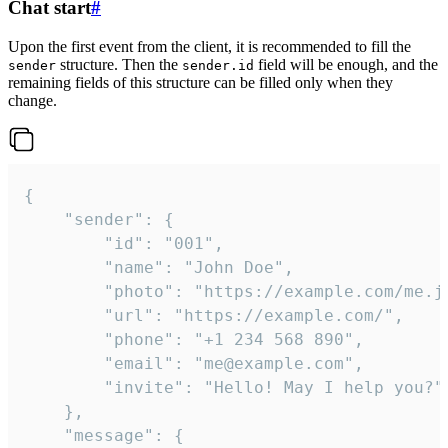
Chat start
#
Upon the first event from the client, it is recommended to fill the
structure. Then the
field will be enough, and the
sender
sender.id
remaining fields of this structure can be filled only when they
change.
{

	"sender": {

		"id": "001",

		"name": "John Doe",

		"photo": "https://example.com/me.jpg",

		"url": "https://example.com/",

		"phone": "+1 234 568 890",

		"email": "me@example.com",

		"invite": "Hello! May I help you?"

	},

	"message": {
