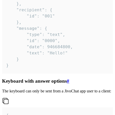
	},

	"recipient": {

		"id": "001"

	},

	"message": {

		"type": "text",

		"id": "0000",

		"date": 946684800,

		"text": "Hello!"

	}

}
Keyboard with answer options
#
The keyboard can only be sent from a JivoChat app user to a client: