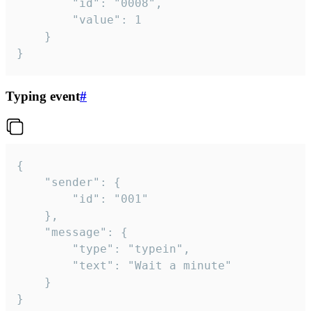
		"id": "0008",

		"value": 1

	}

}
Typing event
#
{

	"sender": {

		"id": "001"

	},

	"message": {

		"type": "typein",

		"text": "Wait a minute"

	}

}