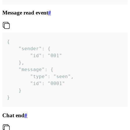
Message read event
#
{

	"sender": {

		"id": "001"

	},

	"message": {

		"type": "seen",

		"id": "0001"

	}

}
Chat end
#