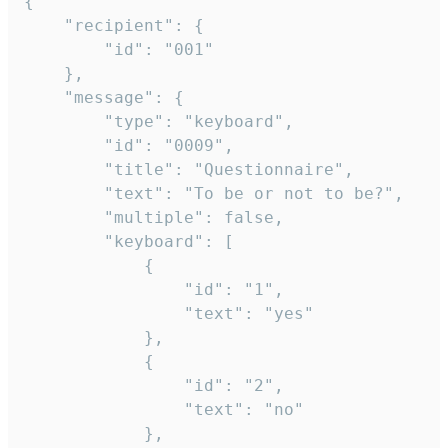
{

	"recipient": {

		"id": "001"

	},

	"message": {

		"type": "keyboard",

		"id": "0009",

		"title": "Questionnaire",

		"text": "To be or not to be?",

		"multiple": false,

		"keyboard": [

			{

				"id": "1",

				"text": "yes"

			},

			{

				"id": "2",

				"text": "no"

			},
