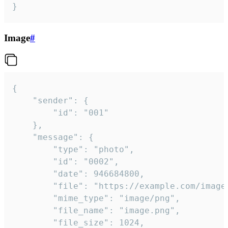
}
Image
#
{

	"sender": {

		"id": "001"

	},

	"message": {

		"type": "photo",

		"id": "0002",

		"date": 946684800,

		"file": "https://example.com/image.png",

		"mime_type": "image/png",

		"file_name": "image.png",

		"file_size": 1024,
