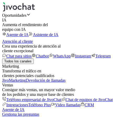
Oportunidades
IA
Aumenta el rendimiento del
equipo con IA
Agente de IA
Asistente de IA
Atención al cliente
Crea una experiencia de atención al
cliente excepcional
Chat para sitios
Chatbot
WhatsApp
Instagram
Telegram
Todos los canales
Marketing
Transforma el tráfico en
clientes potenciales cualificados
JivoMarketing
Devolución de llamadas
Ventas
Consigue más ventas, un mayor valor medio
de los pedidos y una mayor base de clientes
Teléfono empresarial de JivoChat
Chat de equipos de JivoChat
Integraciones
Teléfono Plus
Video llamadas
CRM
Agente de IA
Gestiona las preguntas