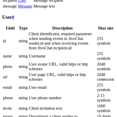
recipient
User
Message recipient
message
Message
Message text
User
#
Field
Type
Description
Max size
Client identificator, required parameter
when sending events to JivoChat
255
id
string
sender.id and when receiving events
symbols
from JivoChat recipient.id
255
name
string
Username
symbols
User avatar URL, valid https or http
2048
photo
string
schemes
symbols
User page URL, valid https or http
2048
url
string
schemes
символов
255
email
string
User email
symbols
2-15
phone
string
User phone number
symbols
1000
invite
string
Client invitation text
symbols
group
string
Department a client applies to
10 digits