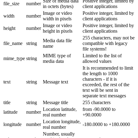
Size of media data
Positive integer, limited by
file_size
number
in octets (bytes)
client applications
Image or video
Positive integer, limited by
width
number
width in pixels
client applications
Image or video
Positive integer, limited by
height
number
height in pixels
client applications
255 characters, may not be
Media data file
file_name
string
compatible with legacy
name
file systems!
MIME type of
Limited to the list of
mime_type
string
media data
allowed values
It is recommended to limit
the length to 1000
characters - if it is
text
string
Message text
exceeded, the rest of the
text will be sent in
separate text messages
title
string
Message title
255 characters
Location latitude,
from -90.0000 to
latitude
number
real number
+90.0000
Location longitude,
longitude
number
-180.0000 to +180.0000
real number
Number, usually