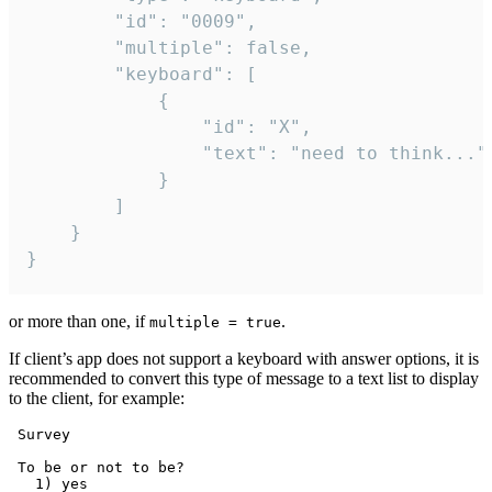
		"id": "0009",

		"multiple": false,

		"keyboard": [

			{

				"id": "X",

				"text": "need to think..."

			}

		]

	}

}
or more than one, if
.
multiple = true
If client’s app does not support a keyboard with answer options, it is
recommended to convert this type of message to a text list to display
to the client, for example:
 Survey

 To be or not to be?

   1) yes
