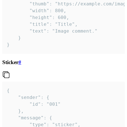
		"thumb": "https://example.com/image_thumb.png",

		"width": 800,

		"height": 600,

		"title": "Title",

		"text": "Image comment."

	}

}
Sticker
#
{

	"sender": {

		"id": "001"

	},

	"message": {

		"type": "sticker",
