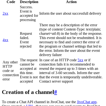
Code
Description
Action
Success.
Event is
2xx
Inform the user about successfull delivery
accepted for
processing
There may be a description of the error
(type of content Content-Type: text/plain;
Request
charset=utf-8) in the body of the response.
failed.
This event should not be resubmitted. It is
4xx
Event
necessary to find and correct the error of
rejected
the program or channel settings that led to
the error. Inform the user about the event
delivery failure
The request
In case of an HTTP code
5xx
or if
Any other
cannot be
connection fails it is recommended to
HTTP
accepted at
resend the request up to 3 times with an
code or
this time.
interval of 3-60 seconds. Inform the user
connection
Event is not
that the event is temporarily undeliverable.
error
accepted
Contact server support
Creation of a channel
#
To create a Chat API channel in JivoChat, use the
JivoChat app
.