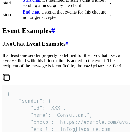
Start chat
, it's intended to start a chat without
start
-
sending a message by the client
End chat
, a signal that events for this chat are
stop
-
no longer accepted
Event Examples
#
JivoChat Event Examples
#
If at least one sender property is defined for the JivoChat user, a
field with this information is added to the event. The
sender
recipient of the message is identified by the
field.
recipient.id
{

	"sender": {

		"id": "XXX",

		"name": "Consultant",

		"photo": "https://example.com/avatar.png",

		"email": "info@jivosite.com"
