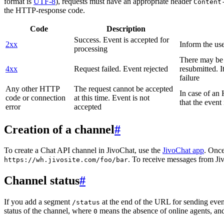
format is
UTF-8
), requests must have an appropriate header
Content
the HTTP-response code.
Code
Description
Success. Event is accepted for
2xx
Inform the use
processing
There may be a
4xx
Request failed. Event rejected
resubmitted. I
failure
Any other HTTP
The request cannot be accepted
In case of a
code or connection
at this time. Event is not
that the event
error
accepted
Creation of a channel
#
To create a Chat API channel in JivoChat, use the
JivoChat app
. Once
. To receive messages from Jiv
https://wh.jivosite.com/foo/bar
Channel status
#
If you add a segment
at the end of the URL for sending even
/status
status of the channel, where
means the absence of online agents, a
0