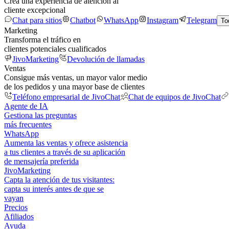
Crea una experiencia de atención al
cliente excepcional
Chat para sitios
Chatbot
WhatsApp
Instagram
Telegram
To
Marketing
Transforma el tráfico en
clientes potenciales cualificados
JivoMarketing
Devolución de llamadas
Ventas
Consigue más ventas, un mayor valor medio
de los pedidos y una mayor base de clientes
Teléfono empresarial de JivoChat
Chat de equipos de JivoChat
Agente de IA
Gestiona las preguntas
más frecuentes
WhatsApp
Aumenta las ventas y ofrece asistencia
a tus clientes a través de su aplicación
de mensajería preferida
JivoMarketing
Capta la atención de tus visitantes:
capta su interés antes de que se
vayan
Precios
Afiliados
Ayuda