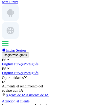
para Linux
Iniciar Sesión
Regístrese gratis
ES
English
Türkçe
Português
ES
English
Türkçe
Português
Oportunidades
IA
Aumenta el rendimiento del
equipo con IA
Agente de IA
Asistente de IA
Atención al cliente