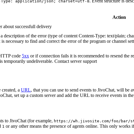
. Event structure is des
-Type: application/json; charset=utf-8
Action
r about successfull delivery
 description of the error (type of content Content-Type: text/plain; cha
t is necessary to find and correct the error of the program or channel sett
n HTTP code
5xx
or if connection fails it is recommended to resend the r
 is temporarily undeliverable. Contact server support
 created, a
URL
, that you can use to send events to JivoChat, will be a
oChat, set up a custom server and add the URL to receive events in the 
ts to JivoChat (for example,
https://wh.jivosite.com/foo/bar/s
nd
or any other means the presence of agents online. This only works if
1