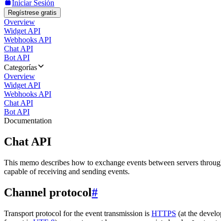
Iniciar Sesión
Regístrese gratis
Overview
Widget API
Webhooks API
Chat API
Bot API
Categorías
Overview
Widget API
Webhooks API
Chat API
Bot API
Documentation
Chat API
This memo describes how to exchange events between servers throug
capable of receiving and sending events.
Channel protocol
#
Transport protocol for the event transmission is
HTTPS
(at the develo