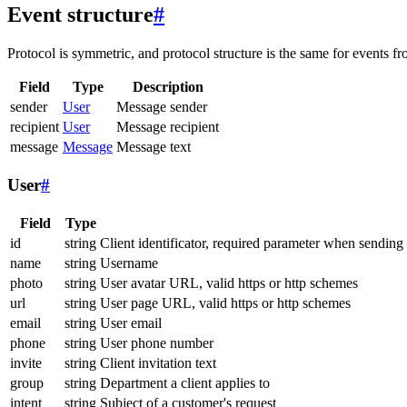
Event structure
#
Protocol is symmetric, and protocol structure is the same for events fr
Field
Type
Description
sender
User
Message sender
recipient
User
Message recipient
message
Message
Message text
User
#
Field
Type
id
string
Client identificator, required parameter when sending
name
string
Username
photo
string
User avatar URL, valid https or http schemes
url
string
User page URL, valid https or http schemes
email
string
User email
phone
string
User phone number
invite
string
Client invitation text
group
string
Department a client applies to
intent
string
Subject of a customer's request