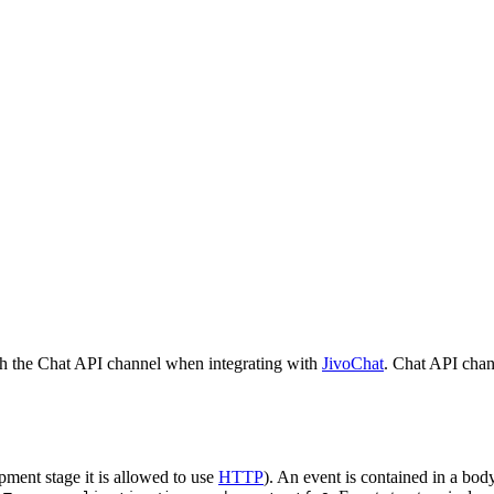
h the Chat API channel when integrating with
JivoChat
. Chat API chan
pment stage it is allowed to use
HTTP
). An event is contained in a bod