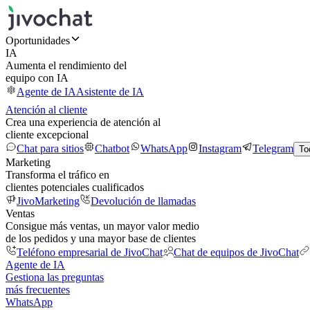
Oportunidades
IA
Aumenta el rendimiento del
equipo con IA
Agente de IA
Asistente de IA
Atención al cliente
Crea una experiencia de atención al
cliente excepcional
Chat para sitios
Chatbot
WhatsApp
Instagram
Telegram
To
Marketing
Transforma el tráfico en
clientes potenciales cualificados
JivoMarketing
Devolución de llamadas
Ventas
Consigue más ventas, un mayor valor medio
de los pedidos y una mayor base de clientes
Teléfono empresarial de JivoChat
Chat de equipos de JivoChat
Agente de IA
Gestiona las preguntas
más frecuentes
WhatsApp