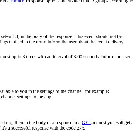
cribed
further
. Response options are divided into 3 groups according to
rset=utf-8) in the body of the response. This event should not be
ings that led to the error. Inform the user about the event delivery
equest up to 3 times with an interval of 3-60 seconds. Inform the user
vailable to you in the settings of the channel, for example:
channel settings in the app.
), then in the body of a response to a
GET
-request you will get a
tatus
 it's a successful response with the code
.
2xx