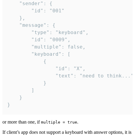
	"sender": {

		"id": "001"

	},

	"message": {

		"type": "keyboard",

		"id": "0009",

		"multiple": false,

		"keyboard": [

			{

				"id": "X",

				"text": "need to think..."

			}

		]

	}

}
or more than one, if
.
multiple = true
If client’s app does not support a keyboard with answer options, it is