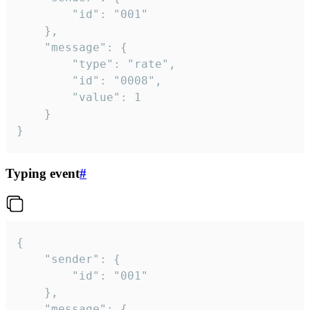
		"id": "001"

	},

	"message": {

		"type": "rate",

		"id": "0008",

		"value": 1

	}

}
Typing event
#
{

	"sender": {

		"id": "001"

	},

	"message": {
