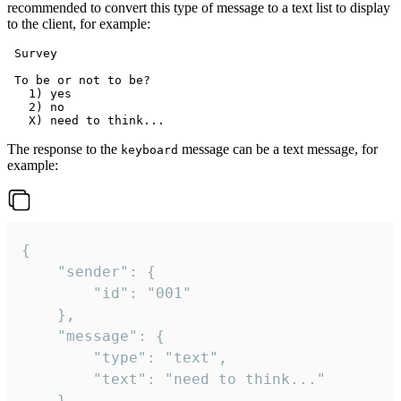
recommended to convert this type of message to a text list to display
to the client, for example:
 Survey

 To be or not to be?

   1) yes

   2) no

The response to the
message can be a text message, for
keyboard
example:
{

	"sender": {

		"id": "001"

	},

	"message": {

		"type": "text",

		"text": "need to think..."

	}
