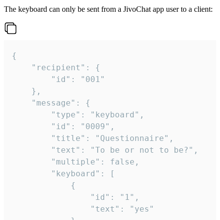
The keyboard can only be sent from a JivoChat app user to a client:
{

	"recipient": {

		"id": "001"

	},

	"message": {

		"type": "keyboard",

		"id": "0009",

		"title": "Questionnaire",

		"text": "To be or not to be?",

		"multiple": false,

		"keyboard": [

			{

				"id": "1",

				"text": "yes"
