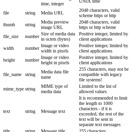
UNIX time
time, integer
2048 characters, valid
file
string
Media URL
scheme https or http
Media preview
2048 characters, valid
thumb
string
image URL
https or http scheme
Size of media data
Positive integer, limited by
file_size
number
in octets (bytes)
client applications
Image or video
Positive integer, limited by
width
number
width in pixels
client applications
Image or video
Positive integer, limited by
height
number
height in pixels
client applications
255 characters, may not be
Media data file
file_name
string
compatible with legacy
name
file systems!
MIME type of
Limited to the list of
mime_type
string
media data
allowed values
It is recommended to limit
the length to 1000
characters - if it is
text
string
Message text
exceeded, the rest of the
text will be sent in
separate text messages
title
string
Message title
255 characters