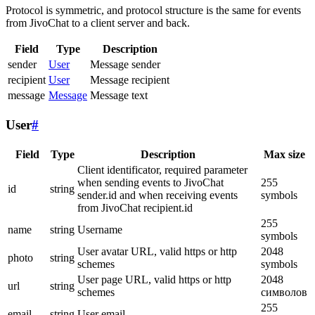
Protocol is symmetric, and protocol structure is the same for events
from JivoChat to a client server and back.
Field
Type
Description
sender
User
Message sender
recipient
User
Message recipient
message
Message
Message text
User
#
Field
Type
Description
Max size
Client identificator, required parameter
when sending events to JivoChat
255
id
string
sender.id and when receiving events
symbols
from JivoChat recipient.id
255
name
string
Username
symbols
User avatar URL, valid https or http
2048
photo
string
schemes
symbols
User page URL, valid https or http
2048
url
string
schemes
символов
255
email
string
User email