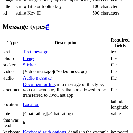
title
string
Title or tooltip key
100 characters
id
string
Key ID
500 characters
Message types
#
Required
Type
Description
fields
text
Text message
text
photo
Image
file
sticker
Sticker
file
video
[Video message](#video message)
file
audio
Audio message
file
Document or file
, in a message of this type,
document
you can send any files that are allowed to be
file
transferred to JivoChat app
latitude
location
Location
longitude
rate
[Chat rating](#Chat rating)
value
that was
id
read
keyboard
Keyboard with options
, details in the example
keyboard