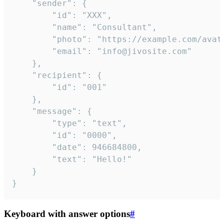
	"sender": {

		"id": "XXX",

		"name": "Consultant",

		"photo": "https://example.com/avatar.png",

		"email": "info@jivosite.com"

	},

	"recipient": {

		"id": "001"

	},

	"message": {

		"type": "text",

		"id": "0000",

		"date": 946684800,

		"text": "Hello!"

	}

}
Keyboard with answer options
#