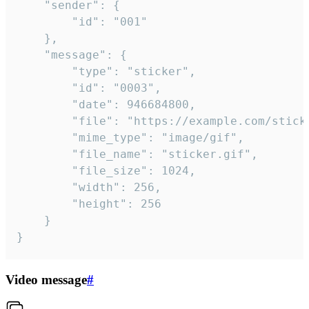
	"sender": {

		"id": "001"

	},

	"message": {

		"type": "sticker",

		"id": "0003",

		"date": 946684800,

		"file": "https://example.com/sticker.gif",

		"mime_type": "image/gif",

		"file_name": "sticker.gif",

		"file_size": 1024,

		"width": 256,

		"height": 256

	}

}
Video message
#