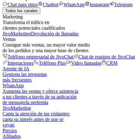
Chat para sitios
Chatbot
WhatsApp
Instagram
Telegram
Todos los canales
Marketing
Transforma el tráfico en
clientes potenciales cualificados
JivoMarketing
Devolución de llamadas
Ventas
Consigue más ventas, un mayor valor medio
de los pedidos y una mayor base de clientes
Teléfono empresarial de JivoChat
Chat de equipos de JivoChat
Integraciones
Teléfono Plus
Video llamadas
CRM
Agente de IA
Gestiona las preguntas
más frecuentes
WhatsApp
Aumenta las ventas y ofrece asistencia
a tus clientes a través de su aplicación
de mensajería preferida
JivoMarketing
Capta la atención de tus visitantes:
capta su interés antes de que se
vayan
Precios
Afiliados