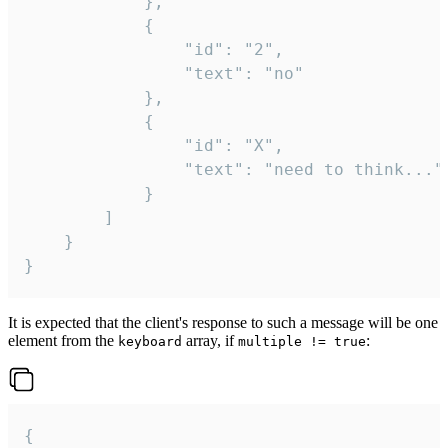
			},

			{

				"id": "2",

				"text": "no"

			},

			{

				"id": "X",

				"text": "need to think..."

			}

		]

	}

}
It is expected that the client's response to such a message will be one
element from the
array, if
:
keyboard
multiple != true
{
