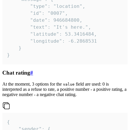
		"type": "location",

		"id": "0007",

		"date": 946684800,

		"text": "It's here.",

		"latitude": 53.3416484,

		"longitude": -6.2868531

	}

}
Chat rating
#
At the moment, 3 options for the
field are used: 0 is
value
interpreted as a refuse to rate, a positive number - a positive rating, a
negative number - a negative chat rating.
{

	"sender": {
