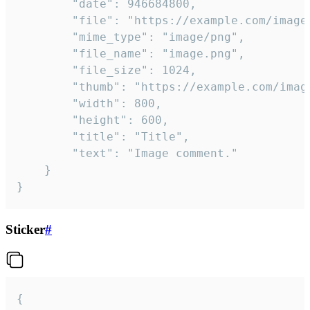
		"date": 946684800,

		"file": "https://example.com/image.png",

		"mime_type": "image/png",

		"file_name": "image.png",

		"file_size": 1024,

		"thumb": "https://example.com/image_thumb.png",

		"width": 800,

		"height": 600,

		"title": "Title",

		"text": "Image comment."

	}

}
Sticker
#
{
