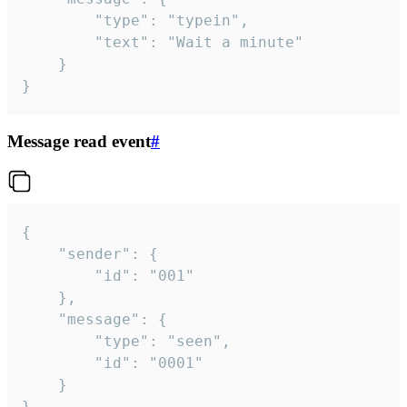
		"type": "typein",

		"text": "Wait a minute"

	}

}
Message read event
#
{

	"sender": {

		"id": "001"

	},

	"message": {

		"type": "seen",

		"id": "0001"

	}

}