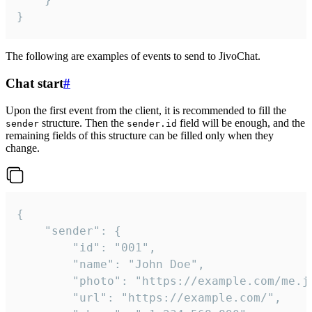
}
The following are examples of events to send to JivoChat.
Chat start
#
Upon the first event from the client, it is recommended to fill the
structure. Then the
field will be enough, and the
sender
sender.id
remaining fields of this structure can be filled only when they
change.
{

	"sender": {

		"id": "001",

		"name": "John Doe",

		"photo": "https://example.com/me.jpg",

		"url": "https://example.com/",
