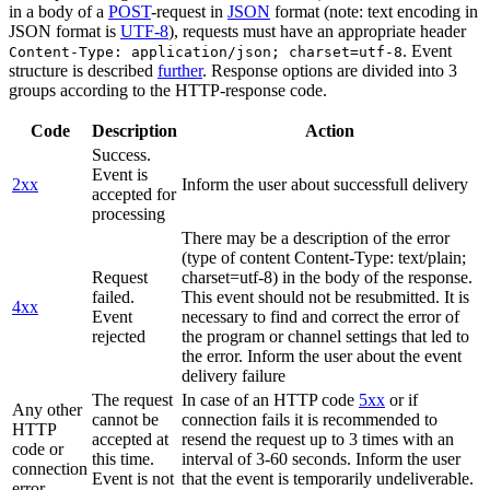
in a body of a
POST
-request in
JSON
format (note: text encoding in
JSON format is
UTF-8
), requests must have an appropriate header
. Event
Content-Type: application/json; charset=utf-8
structure is described
further
. Response options are divided into 3
groups according to the HTTP-response code.
Code
Description
Action
Success.
Event is
2xx
Inform the user about successfull delivery
accepted for
processing
There may be a description of the error
(type of content Content-Type: text/plain;
Request
charset=utf-8) in the body of the response.
failed.
This event should not be resubmitted. It is
4xx
Event
necessary to find and correct the error of
rejected
the program or channel settings that led to
the error. Inform the user about the event
delivery failure
The request
In case of an HTTP code
5xx
or if
Any other
cannot be
connection fails it is recommended to
HTTP
accepted at
resend the request up to 3 times with an
code or
this time.
interval of 3-60 seconds. Inform the user
connection
Event is not
that the event is temporarily undeliverable.
error