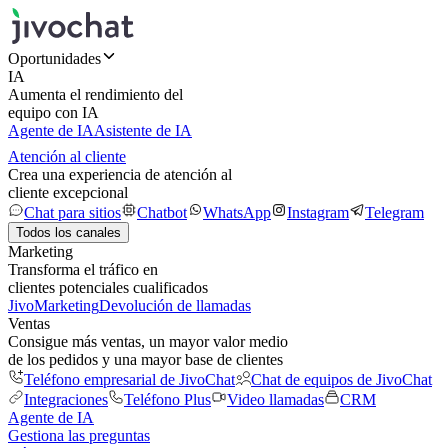
Oportunidades
IA
Aumenta el rendimiento del
equipo con IA
Agente de IA
Asistente de IA
Atención al cliente
Crea una experiencia de atención al
cliente excepcional
Chat para sitios
Chatbot
WhatsApp
Instagram
Telegram
Todos los canales
Marketing
Transforma el tráfico en
clientes potenciales cualificados
JivoMarketing
Devolución de llamadas
Ventas
Consigue más ventas, un mayor valor medio
de los pedidos y una mayor base de clientes
Teléfono empresarial de JivoChat
Chat de equipos de JivoChat
Integraciones
Teléfono Plus
Video llamadas
CRM
Agente de IA
Gestiona las preguntas