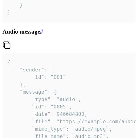
	}

}
Audio message
#
{

	"sender": {

		"id": "001"

	},

	"message": {

		"type": "audio",

		"id": "0005",

		"date": 946684800,

		"file": "https://example.com/audio.mp3",

		"mime_type": "audio/mpeg",

		"file_name": "audio.mp3",
