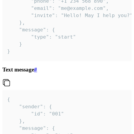
		"phone": "+1 234 568 890",

		"email": "me@example.com",

		"invite": "Hello! May I help you?"

	},

	"message": {

		"type": "start"

	}

}
Text message
#
{

	"sender": {

		"id": "001"

	},

	"message": {
