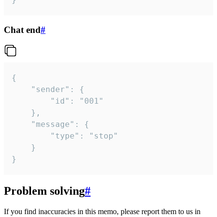
Chat end
#
{

	"sender": {

		"id": "001"

	},

	"message": {

		"type": "stop"

	}

}
Problem solving
#
If you find inaccuracies in this memo, please report them to us in