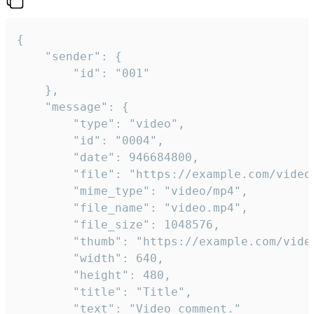
{

	"sender": {

		"id": "001"

	},

	"message": {

		"type": "video",

		"id": "0004",

		"date": 946684800,

		"file": "https://example.com/video.mp4",

		"mime_type": "video/mp4",

		"file_name": "video.mp4",

		"file_size": 1048576,

		"thumb": "https://example.com/video_thumb.png",

		"width": 640,

		"height": 480,

		"title": "Title",

		"text": "Video comment."
