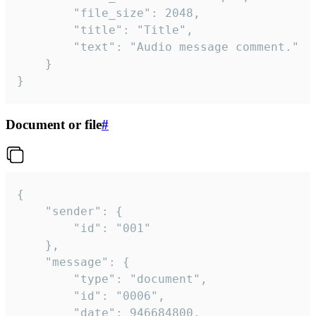
		"file_size": 2048,

		"title": "Title",

		"text": "Audio message comment."

	}

}
Document or file
#
{

	"sender": {

		"id": "001"

	},

	"message": {

		"type": "document",

		"id": "0006",

		"date": 946684800,
