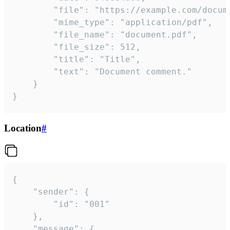
		"file": "https://example.com/document.pdf",

		"mime_type": "application/pdf",

		"file_name": "document.pdf",

		"file_size": 512,

		"title": "Title",

		"text": "Document comment."

	}

}
Location
#
{

	"sender": {

		"id": "001"

	},

	"message": {
