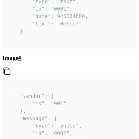
		"type": "text",

		"id": "0001",

		"date": 946684800,

		"text": "Hello!"

	}

}
Image
#
{

	"sender": {

		"id": "001"

	},

	"message": {

		"type": "photo",

		"id": "0002",
