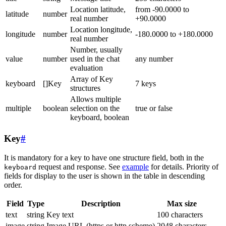
Location latitude,
from -90.0000 to
latitude
number
real number
+90.0000
Location longitude,
longitude
number
-180.0000 to +180.0000
real number
Number, usually
value
number
used in the chat
any number
evaluation
Array of Key
keyboard
[]Key
7 keys
structures
Allows multiple
multiple
boolean
selection on the
true or false
keyboard, boolean
Key
#
It is mandatory for a key to have one structure field, both in the
request and response. See
example
for details. Priority of
keyboard
fields for display to the user is shown in the table in descending
order.
Field
Type
Description
Max size
text
string
Key text
100 characters
image
string
Image URL (https or http scheme)
2048 characters