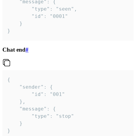
	"message": {

		"type": "seen",

		"id": "0001"

	}

}
Chat end
#
{

	"sender": {

		"id": "001"

	},

	"message": {

		"type": "stop"

	}

}