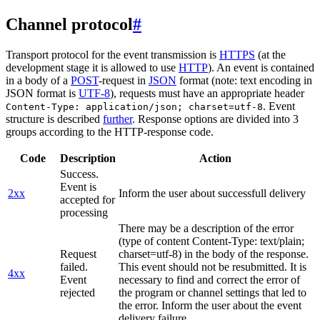
Channel protocol
#
Transport protocol for the event transmission is
HTTPS
(at the
development stage it is allowed to use
HTTP
). An event is contained
in a body of a
POST
-request in
JSON
format (note: text encoding in
JSON format is
UTF-8
), requests must have an appropriate header
. Event
Content-Type: application/json; charset=utf-8
structure is described
further
. Response options are divided into 3
groups according to the HTTP-response code.
Code
Description
Action
Success.
Event is
2xx
Inform the user about successfull delivery
accepted for
processing
There may be a description of the error
(type of content Content-Type: text/plain;
Request
charset=utf-8) in the body of the response.
failed.
This event should not be resubmitted. It is
4xx
Event
necessary to find and correct the error of
rejected
the program or channel settings that led to
the error. Inform the user about the event
delivery failure