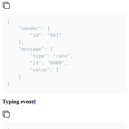
{

	"sender": {

		"id": "001"

	},

	"message": {

		"type": "rate",

		"id": "0008",

		"value": 1

	}

}
Typing event
#