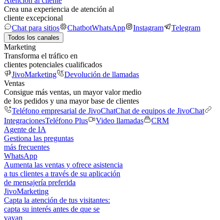
Atención al cliente
Crea una experiencia de atención al
cliente excepcional
Chat para sitios
Chatbot
WhatsApp
Instagram
Telegram
Todos los canales
Marketing
Transforma el tráfico en
clientes potenciales cualificados
JivoMarketing
Devolución de llamadas
Ventas
Consigue más ventas, un mayor valor medio
de los pedidos y una mayor base de clientes
Teléfono empresarial de JivoChat
Chat de equipos de JivoChat
Integraciones
Teléfono Plus
Video llamadas
CRM
Agente de IA
Gestiona las preguntas
más frecuentes
WhatsApp
Aumenta las ventas y ofrece asistencia
a tus clientes a través de su aplicación
de mensajería preferida
JivoMarketing
Capta la atención de tus visitantes:
capta su interés antes de que se
vayan