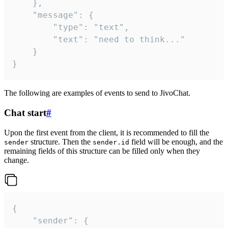
	},

	"message": {

		"type": "text",

		"text": "need to think..."

	}

}
The following are examples of events to send to JivoChat.
Chat start
#
Upon the first event from the client, it is recommended to fill the
structure. Then the
field will be enough, and the
sender
sender.id
remaining fields of this structure can be filled only when they
change.
{

	"sender": {
