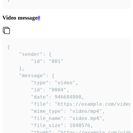
Video message
#
{

	"sender": {

		"id": "001"

	},

	"message": {

		"type": "video",

		"id": "0004",

		"date": 946684800,

		"file": "https://example.com/video.mp4",

		"mime_type": "video/mp4",

		"file_name": "video.mp4",

		"file_size": 1048576,

		"thumb": "https://example.com/video_thumb.png",
