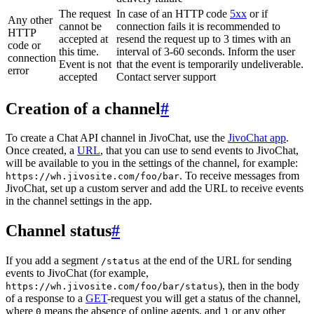
The request
In case of an HTTP code
5xx
or if
Any other
cannot be
connection fails it is recommended to
HTTP
accepted at
resend the request up to 3 times with an
code or
this time.
interval of 3-60 seconds. Inform the user
connection
Event is not
that the event is temporarily undeliverable.
error
accepted
Contact server support
Creation of a channel
#
To create a Chat API channel in JivoChat, use the
JivoChat app
.
Once created, a
URL
, that you can use to send events to JivoChat,
will be available to you in the settings of the channel, for example:
. To receive messages from
https://wh.jivosite.com/foo/bar
JivoChat, set up a custom server and add the URL to receive events
in the channel settings in the app.
Channel status
#
If you add a segment
at the end of the URL for sending
/status
events to JivoChat (for example,
), then in the body
https://wh.jivosite.com/foo/bar/status
of a response to a
GET
-request you will get a status of the channel,
where
means the absence of online agents, and
or any other
0
1