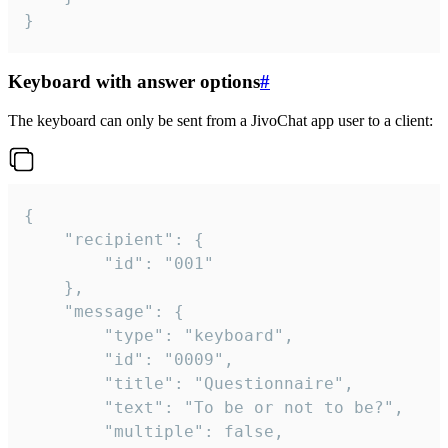
}
Keyboard with answer options
#
The keyboard can only be sent from a JivoChat app user to a client:
{

	"recipient": {

		"id": "001"

	},

	"message": {

		"type": "keyboard",

		"id": "0009",

		"title": "Questionnaire",

		"text": "To be or not to be?",

		"multiple": false,
