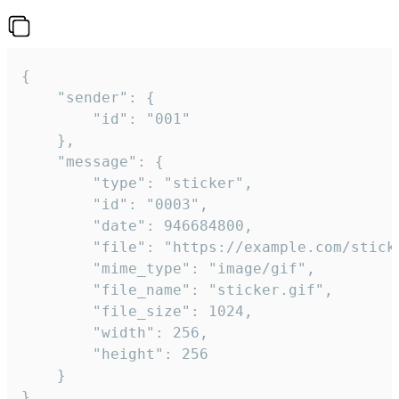
{

	"sender": {

		"id": "001"

	},

	"message": {

		"type": "sticker",

		"id": "0003",

		"date": 946684800,

		"file": "https://example.com/sticker.gif",

		"mime_type": "image/gif",

		"file_name": "sticker.gif",

		"file_size": 1024,

		"width": 256,

		"height": 256

	}

}