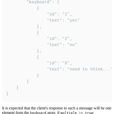
		"keyboard": [

			{

				"id": "1",

				"text": "yes"

			},

			{

				"id": "2",

				"text": "no"

			},

			{

				"id": "X",

				"text": "need to think..."

			}

		]

	}

}
It is expected that the client's response to such a message will be one
element from the
array, if
:
keyboard
multiple != true