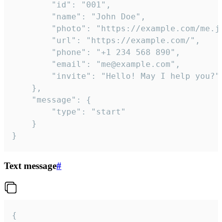
		"id": "001",

		"name": "John Doe",

		"photo": "https://example.com/me.jpg",

		"url": "https://example.com/",

		"phone": "+1 234 568 890",

		"email": "me@example.com",

		"invite": "Hello! May I help you?"

	},

	"message": {

		"type": "start"

	}

}
Text message
#
{
