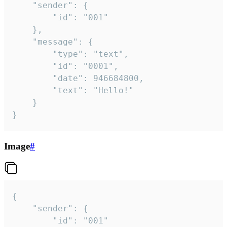
	"sender": {

		"id": "001"

	},

	"message": {

		"type": "text",

		"id": "0001",

		"date": 946684800,

		"text": "Hello!"

	}

}
Image
#
{

	"sender": {

		"id": "001"
