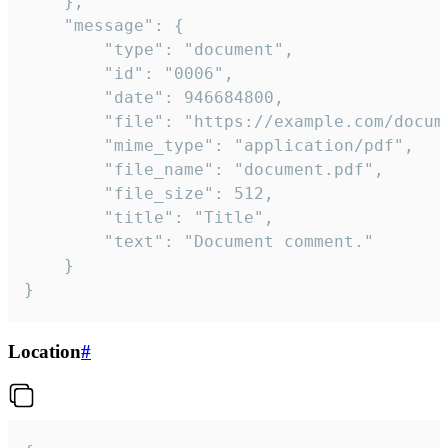
	},

	"message": {

		"type": "document",

		"id": "0006",

		"date": 946684800,

		"file": "https://example.com/document.pdf",

		"mime_type": "application/pdf",

		"file_name": "document.pdf",

		"file_size": 512,

		"title": "Title",

		"text": "Document comment."

	}

}
Location
#