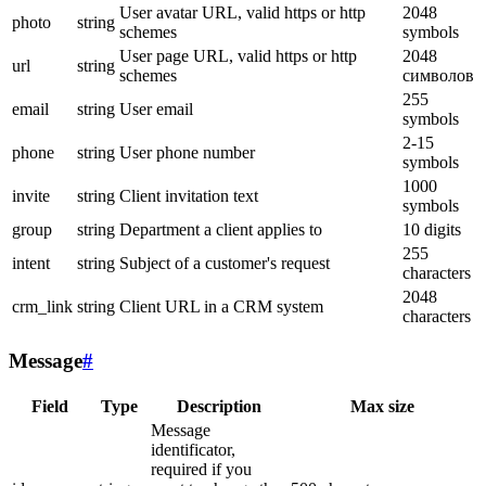
User avatar URL, valid https or http
2048
photo
string
schemes
symbols
User page URL, valid https or http
2048
url
string
schemes
символов
255
email
string
User email
symbols
2-15
phone
string
User phone number
symbols
1000
invite
string
Client invitation text
symbols
group
string
Department a client applies to
10 digits
255
intent
string
Subject of a customer's request
characters
2048
crm_link
string
Client URL in a CRM system
characters
Message
#
Field
Type
Description
Max size
Message
identificator,
required if you