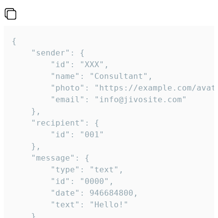
{

	"sender": {

		"id": "XXX",

		"name": "Consultant",

		"photo": "https://example.com/avatar.png",

		"email": "info@jivosite.com"

	},

	"recipient": {

		"id": "001"

	},

	"message": {

		"type": "text",

		"id": "0000",

		"date": 946684800,

		"text": "Hello!"

	}
