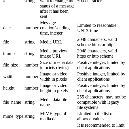
id
string
want to change the
500 characters
status of a message
after it has been
sent
Message
Limited to reasonable
date
number
creation/sending
UNIX time
time, integer
2048 characters, valid
file
string
Media URL
scheme https or http
Media preview
2048 characters, valid
thumb
string
image URL
https or http scheme
Size of media data
Positive integer, limited by
file_size
number
in octets (bytes)
client applications
Image or video
Positive integer, limited by
width
number
width in pixels
client applications
Image or video
Positive integer, limited by
height
number
height in pixels
client applications
255 characters, may not be
Media data file
file_name
string
compatible with legacy
name
file systems!
MIME type of
Limited to the list of
mime_type
string
media data
allowed values
It is recommended to limit