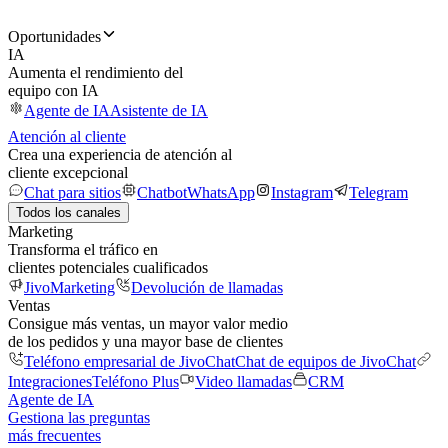
Oportunidades
IA
Aumenta el rendimiento del
equipo con IA
Agente de IA
Asistente de IA
Atención al cliente
Crea una experiencia de atención al
cliente excepcional
Chat para sitios
Chatbot
WhatsApp
Instagram
Telegram
Todos los canales
Marketing
Transforma el tráfico en
clientes potenciales cualificados
JivoMarketing
Devolución de llamadas
Ventas
Consigue más ventas, un mayor valor medio
de los pedidos y una mayor base de clientes
Teléfono empresarial de JivoChat
Chat de equipos de JivoChat
Integraciones
Teléfono Plus
Video llamadas
CRM
Agente de IA
Gestiona las preguntas
más frecuentes