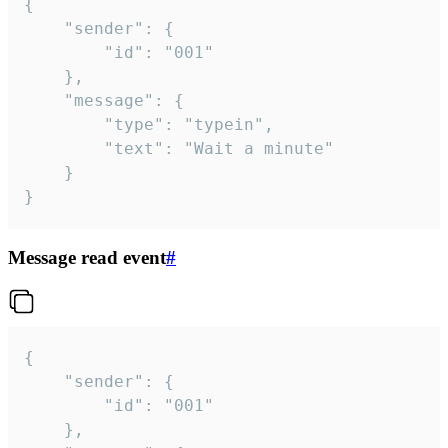
{

	"sender": {

		"id": "001"

	},

	"message": {

		"type": "typein",

		"text": "Wait a minute"

	}

}
Message read event
#
{

	"sender": {

		"id": "001"

	},
