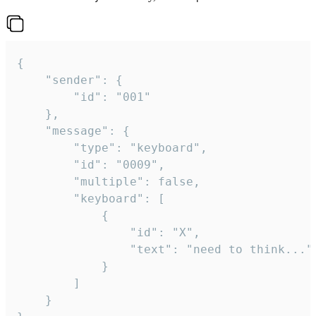
{

	"sender": {

		"id": "001"

	},

	"message": {

		"type": "keyboard",

		"id": "0009",

		"multiple": false,

		"keyboard": [

			{

				"id": "X",

				"text": "need to think..."

			}

		]

	}
