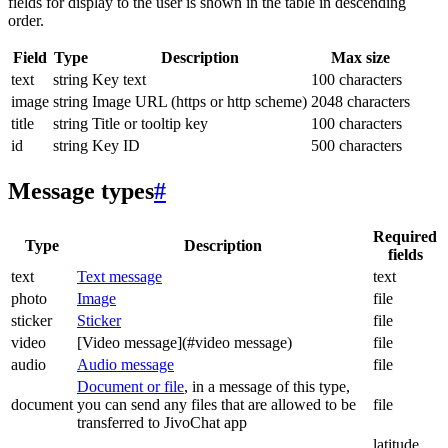
fields for display to the user is shown in the table in descending
order.
Field
Type
Description
Max size
text
string
Key text
100 characters
image
string
Image URL (https or http scheme)
2048 characters
title
string
Title or tooltip key
100 characters
id
string
Key ID
500 characters
Message types
#
Required
Type
Description
fields
text
Text message
text
photo
Image
file
sticker
Sticker
file
video
[Video message](#video message)
file
audio
Audio message
file
Document or file
, in a message of this type,
document
you can send any files that are allowed to be
file
transferred to JivoChat app
latitude