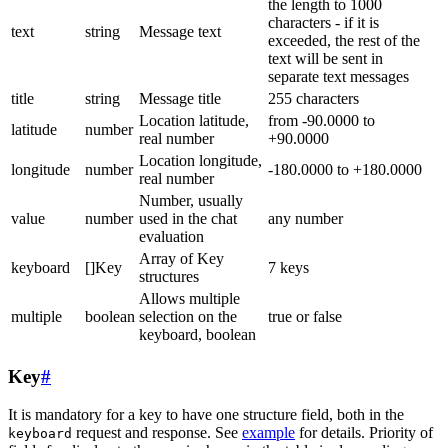
the length to 1000
characters - if it is
text
string
Message text
exceeded, the rest of the
text will be sent in
separate text messages
title
string
Message title
255 characters
Location latitude,
from -90.0000 to
latitude
number
real number
+90.0000
Location longitude,
longitude
number
-180.0000 to +180.0000
real number
Number, usually
value
number
used in the chat
any number
evaluation
Array of Key
keyboard
[]Key
7 keys
structures
Allows multiple
multiple
boolean
selection on the
true or false
keyboard, boolean
Key
#
It is mandatory for a key to have one structure field, both in the
request and response. See
example
for details. Priority of
keyboard