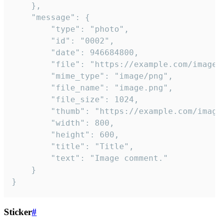
	},

	"message": {

		"type": "photo",

		"id": "0002",

		"date": 946684800,

		"file": "https://example.com/image.png",

		"mime_type": "image/png",

		"file_name": "image.png",

		"file_size": 1024,

		"thumb": "https://example.com/image_thumb.png",

		"width": 800,

		"height": 600,

		"title": "Title",

		"text": "Image comment."

	}

}
Sticker
#