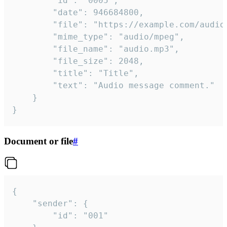
		"id": "0005",

		"date": 946684800,

		"file": "https://example.com/audio.mp3",

		"mime_type": "audio/mpeg",

		"file_name": "audio.mp3",

		"file_size": 2048,

		"title": "Title",

		"text": "Audio message comment."

	}

}
Document or file
#
{

	"sender": {

		"id": "001"
