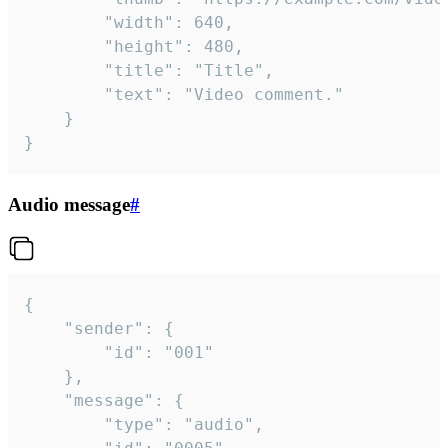
		"width": 640,

		"height": 480,

		"title": "Title",

		"text": "Video comment."

	}

}
Audio message
#
{

	"sender": {

		"id": "001"

	},

	"message": {

		"type": "audio",
