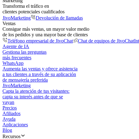
Marketing
Transforma el tráfico en
clientes potenciales cualificados
JivoMarketing
Devolución de llamadas
Ventas
Consigue más ventas, un mayor valor medio
de los pedidos y una mayor base de clientes
Teléfono empresarial de JivoChat
Chat de equipos de JivoChat
In
Agente de IA
Gestiona las preguntas
más frecuentes
WhatsApp
Aumenta las ventas y ofrece asistencia
a tus clientes a través de su aplicación
de mensajería preferida
JivoMarketing
Capta la atención de tus visitantes:
capta su interés antes de que se
vayan
Precios
Afiliados
Ayuda
Aplicaciones
Blog
Recursos