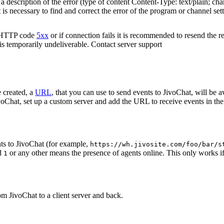
 description of the error (type of content Content-Type: text/plain; cha
t is necessary to find and correct the error of the program or channel sett
n HTTP code
5xx
or if connection fails it is recommended to resend the r
 is temporarily undeliverable. Contact server support
 created, a
URL
, that you can use to send events to JivoChat, will be a
oChat, set up a custom server and add the URL to receive events in the 
ts to JivoChat (for example,
https://wh.jivosite.com/foo/bar/s
nd
or any other means the presence of agents online. This only works if
1
om JivoChat to a client server and back.