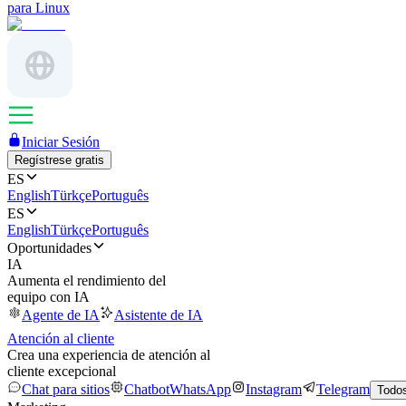
para Linux
Iniciar Sesión
Regístrese gratis
ES
English
Türkçe
Português
ES
English
Türkçe
Português
Oportunidades
IA
Aumenta el rendimiento del
equipo con IA
Agente de IA
Asistente de IA
Atención al cliente
Crea una experiencia de atención al
cliente excepcional
Chat para sitios
Chatbot
WhatsApp
Instagram
Telegram
Todos