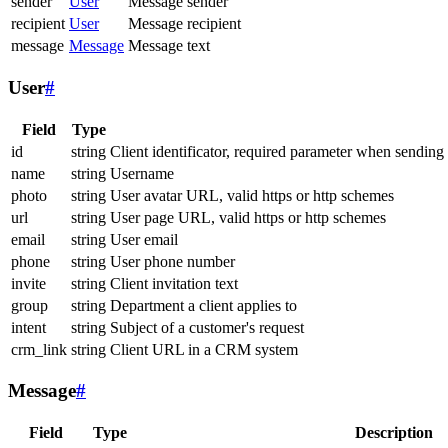
sender
User
Message sender
recipient
User
Message recipient
message
Message
Message text
User
#
Field
Type
id
string
Client identificator, required parameter when sending
name
string
Username
photo
string
User avatar URL, valid https or http schemes
url
string
User page URL, valid https or http schemes
email
string
User email
phone
string
User phone number
invite
string
Client invitation text
group
string
Department a client applies to
intent
string
Subject of a customer's request
crm_link
string
Client URL in a CRM system
Message
#
Field
Type
Description