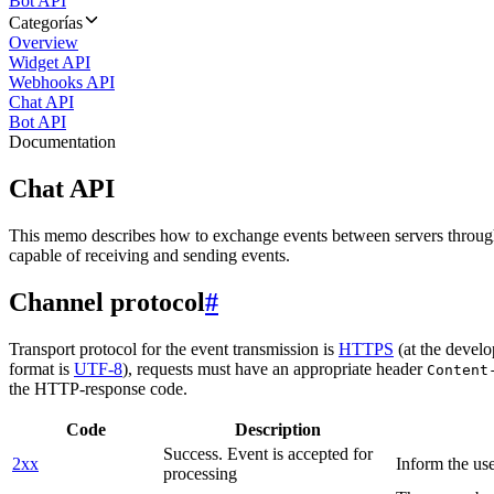
Bot API
Categorías
Overview
Widget API
Webhooks API
Chat API
Bot API
Documentation
Chat API
This memo describes how to exchange events between servers throug
capable of receiving and sending events.
Channel protocol
#
Transport protocol for the event transmission is
HTTPS
(at the develo
format is
UTF-8
), requests must have an appropriate header
Content
the HTTP-response code.
Code
Description
Success. Event is accepted for
2xx
Inform the use
processing