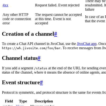
There may be a
4xx
Request failed. Event rejected
resubmitted. I
failure
Any other HTTP
The request cannot be accepted
In case of a
code or connection
at this time. Event is not
that the event
error
accepted
Creation of a channel
#
To create a Chat API channel in JivoChat, use the
JivoChat app
. Once
. To receive messages from Jiv
https://wh.jivosite.com/foo/bar
Channel status
#
If you add a segment
at the end of the URL for sending even
/status
status of the channel, where
means the absence of online agents, a
0
Event structure
#
Protocol is symmetric, and protocol structure is the same for events fr
Field
Type
Description