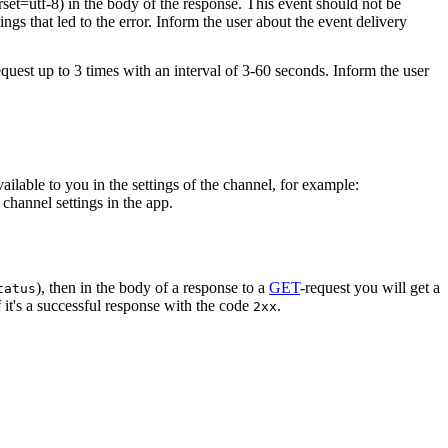
rset=utf-8) in the body of the response. This event should not be
ings that led to the error. Inform the user about the event delivery
equest up to 3 times with an interval of 3-60 seconds. Inform the user
vailable to you in the settings of the channel, for example:
channel settings in the app.
), then in the body of a response to a
GET
-request you will get a
tatus
 it's a successful response with the code
.
2xx