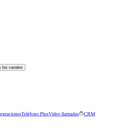
 los canales
tegraciones
Teléfono Plus
Video llamadas
CRM