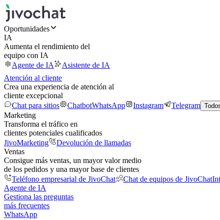
Oportunidades
IA
Aumenta el rendimiento del
equipo con IA
Agente de IA
Asistente de IA
Atención al cliente
Crea una experiencia de atención al
cliente excepcional
Chat para sitios
Chatbot
WhatsApp
Instagram
Telegram
Todos
Marketing
Transforma el tráfico en
clientes potenciales cualificados
JivoMarketing
Devolución de llamadas
Ventas
Consigue más ventas, un mayor valor medio
de los pedidos y una mayor base de clientes
Teléfono empresarial de JivoChat
Chat de equipos de JivoChat
In
Agente de IA
Gestiona las preguntas
más frecuentes
WhatsApp