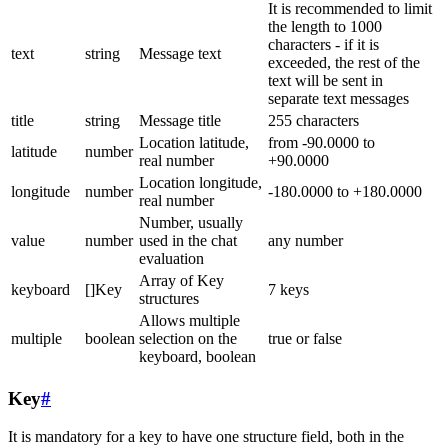
It is recommended to limit
the length to 1000
characters - if it is
text
string
Message text
exceeded, the rest of the
text will be sent in
separate text messages
title
string
Message title
255 characters
Location latitude,
from -90.0000 to
latitude
number
real number
+90.0000
Location longitude,
longitude
number
-180.0000 to +180.0000
real number
Number, usually
value
number
used in the chat
any number
evaluation
Array of Key
keyboard
[]Key
7 keys
structures
Allows multiple
multiple
boolean
selection on the
true or false
keyboard, boolean
Key
#
It is mandatory for a key to have one structure field, both in the