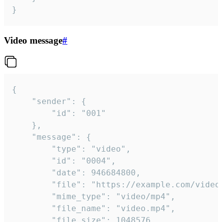
}
Video message
#
{

	"sender": {

		"id": "001"

	},

	"message": {

		"type": "video",

		"id": "0004",

		"date": 946684800,

		"file": "https://example.com/video.mp4",

		"mime_type": "video/mp4",

		"file_name": "video.mp4",

		"file_size": 1048576,
