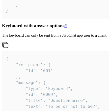
	}

}
Keyboard with answer options
#
The keyboard can only be sent from a JivoChat app user to a client:
{

	"recipient": {

		"id": "001"

	},

	"message": {

		"type": "keyboard",

		"id": "0009",

		"title": "Questionnaire",

		"text": "To be or not to be?",
