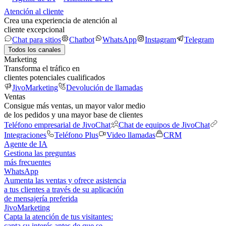
Atención al cliente
Crea una experiencia de atención al
cliente excepcional
Chat para sitios
Chatbot
WhatsApp
Instagram
Telegram
Todos los canales
Marketing
Transforma el tráfico en
clientes potenciales cualificados
JivoMarketing
Devolución de llamadas
Ventas
Consigue más ventas, un mayor valor medio
de los pedidos y una mayor base de clientes
Teléfono empresarial de JivoChat
Chat de equipos de JivoChat
Integraciones
Teléfono Plus
Video llamadas
CRM
Agente de IA
Gestiona las preguntas
más frecuentes
WhatsApp
Aumenta las ventas y ofrece asistencia
a tus clientes a través de su aplicación
de mensajería preferida
JivoMarketing
Capta la atención de tus visitantes:
capta su interés antes de que se