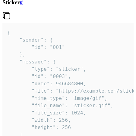
Sticker
#
{

	"sender": {

		"id": "001"

	},

	"message": {

		"type": "sticker",

		"id": "0003",

		"date": 946684800,

		"file": "https://example.com/sticker.gif",

		"mime_type": "image/gif",

		"file_name": "sticker.gif",

		"file_size": 1024,

		"width": 256,

		"height": 256

	}
