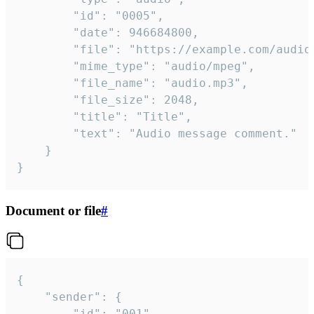
		"id": "0005",

		"date": 946684800,

		"file": "https://example.com/audio.mp3",

		"mime_type": "audio/mpeg",

		"file_name": "audio.mp3",

		"file_size": 2048,

		"title": "Title",

		"text": "Audio message comment."

	}

}
Document or file
#
{

	"sender": {

		"id": "001"
