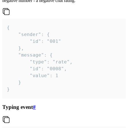
negative number - a negative chat rating.
{

	"sender": {

		"id": "001"

	},

	"message": {

		"type": "rate",

		"id": "0008",

		"value": 1

	}

}
Typing event
#