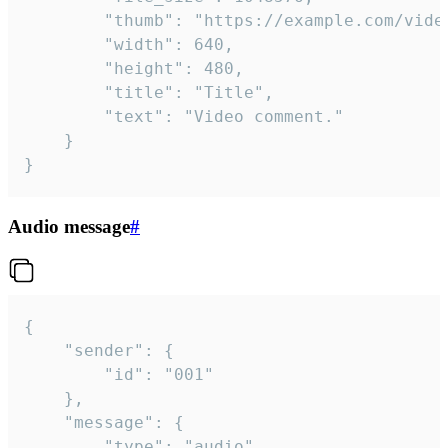
		"thumb": "https://example.com/video_thumb.png",

		"width": 640,

		"height": 480,

		"title": "Title",

		"text": "Video comment."

	}

}
Audio message
#
{

	"sender": {

		"id": "001"

	},

	"message": {

		"type": "audio",
