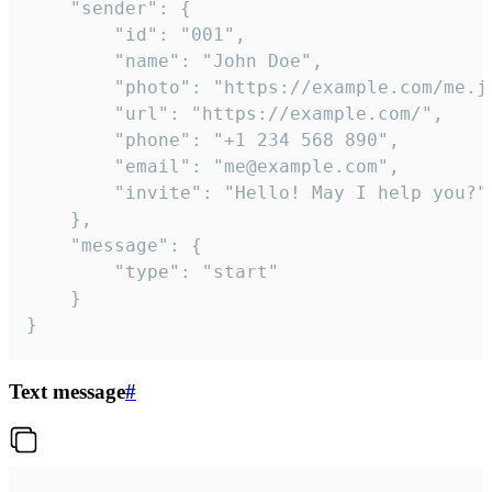
	"sender": {

		"id": "001",

		"name": "John Doe",

		"photo": "https://example.com/me.jpg",

		"url": "https://example.com/",

		"phone": "+1 234 568 890",

		"email": "me@example.com",

		"invite": "Hello! May I help you?"

	},

	"message": {

		"type": "start"

	}

}
Text message
#