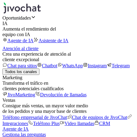
Oportunidades
IA
Aumenta el rendimiento del
equipo con IA
Agente de IA
Asistente de IA
Atención al cliente
Crea una experiencia de atención al
cliente excepcional
Chat para sitios
Chatbot
WhatsApp
Instagram
Telegram
Todos los canales
Marketing
Transforma el tráfico en
clientes potenciales cualificados
JivoMarketing
Devolución de llamadas
Ventas
Consigue más ventas, un mayor valor medio
de los pedidos y una mayor base de clientes
Teléfono empresarial de JivoChat
Chat de equipos de JivoChat
Integraciones
Teléfono Plus
Video llamadas
CRM
Agente de IA
Gestiona las preguntas