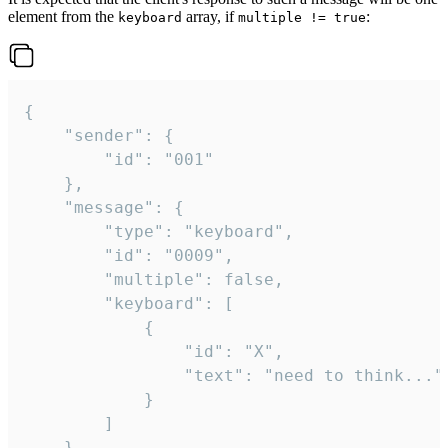
element from the
array, if
:
keyboard
multiple != true
{

	"sender": {

		"id": "001"

	},

	"message": {

		"type": "keyboard",

		"id": "0009",

		"multiple": false,

		"keyboard": [

			{

				"id": "X",

				"text": "need to think..."

			}

		]

	}
