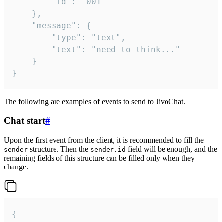
		"id": "001"

	},

	"message": {

		"type": "text",

		"text": "need to think..."

	}

}
The following are examples of events to send to JivoChat.
Chat start
#
Upon the first event from the client, it is recommended to fill the
structure. Then the
field will be enough, and the
sender
sender.id
remaining fields of this structure can be filled only when they
change.
{
