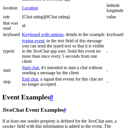
latitude
location
Location
longitude
rate
[Chat rating](#Chat rating)
value
that was
id
read
keyboard
Keyboard with options
, details in the example
keyboard
typing event
, in the text field of this message
you can send the typed text so that it is visible
typein
to the JivoChat app user. Send this event no
-
more than once every 5 seconds from one
client
Start chat
, it's intended to start a chat without
start
-
sending a message by the client
End chat
, a signal that events for this chat are
stop
-
no longer accepted
Event Examples
#
JivoChat Event Examples
#
If at least one sender property is defined for the JivoChat user, a
field with this information is added to the event. The
sender