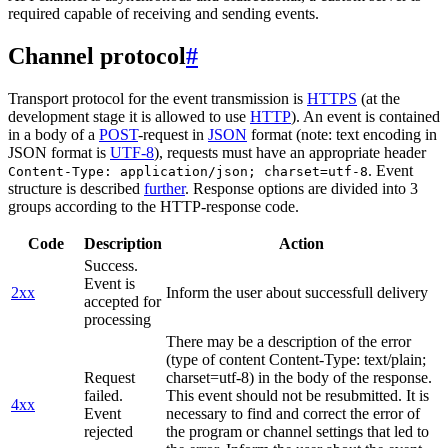
required capable of receiving and sending events.
Channel protocol
#
Transport protocol for the event transmission is
HTTPS
(at the
development stage it is allowed to use
HTTP
). An event is contained
in a body of a
POST
-request in
JSON
format (note: text encoding in
JSON format is
UTF-8
), requests must have an appropriate header
. Event
Content-Type: application/json; charset=utf-8
structure is described
further
. Response options are divided into 3
groups according to the HTTP-response code.
Code
Description
Action
Success.
Event is
2xx
Inform the user about successfull delivery
accepted for
processing
There may be a description of the error
(type of content Content-Type: text/plain;
Request
charset=utf-8) in the body of the response.
failed.
This event should not be resubmitted. It is
4xx
Event
necessary to find and correct the error of
rejected
the program or channel settings that led to