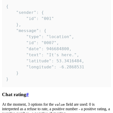
{

	"sender": {

		"id": "001"

	},

	"message": {

		"type": "location",

		"id": "0007",

		"date": 946684800,

		"text": "It's here.",

		"latitude": 53.3416484,

		"longitude": -6.2868531

	}

}
Chat rating
#
At the moment, 3 options for the
field are used: 0 is
value
interpreted as a refuse to rate, a positive number - a positive rating, a