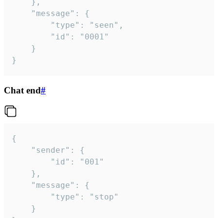
	},

	"message": {

		"type": "seen",

		"id": "0001"

	}

}
Chat end
#
{

	"sender": {

		"id": "001"

	},

	"message": {

		"type": "stop"

	}
