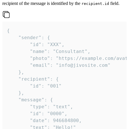
recipient of the message is identified by the
field.
recipient.id
{

	"sender": {

		"id": "XXX",

		"name": "Consultant",

		"photo": "https://example.com/avatar.png",

		"email": "info@jivosite.com"

	},

	"recipient": {

		"id": "001"

	},

	"message": {

		"type": "text",

		"id": "0000",

		"date": 946684800,

		"text": "Hello!"
