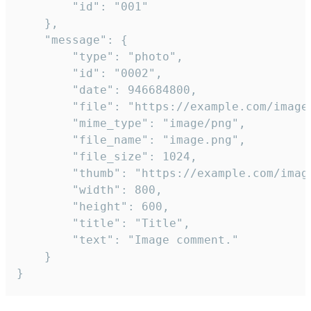
		"id": "001"

	},

	"message": {

		"type": "photo",

		"id": "0002",

		"date": 946684800,

		"file": "https://example.com/image.png",

		"mime_type": "image/png",

		"file_name": "image.png",

		"file_size": 1024,

		"thumb": "https://example.com/image_thumb.png",

		"width": 800,

		"height": 600,

		"title": "Title",

		"text": "Image comment."

	}

}