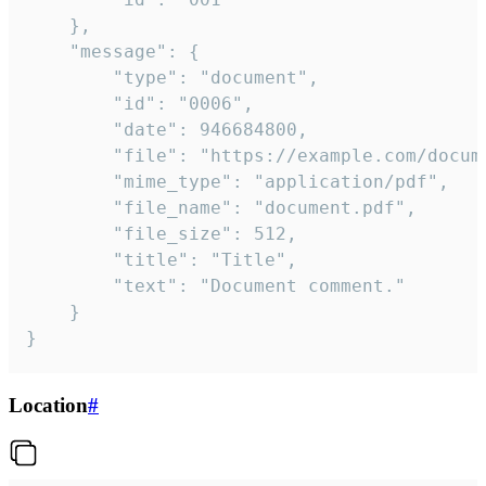
	},

	"message": {

		"type": "document",

		"id": "0006",

		"date": 946684800,

		"file": "https://example.com/document.pdf",

		"mime_type": "application/pdf",

		"file_name": "document.pdf",

		"file_size": 512,

		"title": "Title",

		"text": "Document comment."

	}

}
Location
#