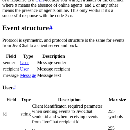
where
means the absence of online agents, and
or any other
0
1
means the presence of agents online. This only works if it's a
successful response with the code
.
2xx
Event structure
#
Protocol is symmetric, and protocol structure is the same for events
from JivoChat to a client server and back.
Field
Type
Description
sender
User
Message sender
recipient
User
Message recipient
message
Message
Message text
User
#
Field
Type
Description
Max size
Client identificator, required parameter
when sending events to JivoChat
255
id
string
sender.id and when receiving events
symbols
from JivoChat recipient.id
255