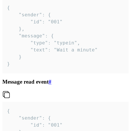
{

	"sender": {

		"id": "001"

	},

	"message": {

		"type": "typein",

		"text": "Wait a minute"

	}

}
Message read event
#
{

	"sender": {

		"id": "001"
