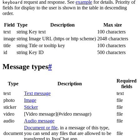
request and response. See
example
for details. Priority of
keyboard
fields for display to the user is shown in the table in descending
order.
Field
Type
Description
Max size
text
string
Key text
100 characters
image
string
Image URL (https or http scheme)
2048 characters
title
string
Title or tooltip key
100 characters
id
string
Key ID
500 characters
Message types
#
Required
Type
Description
fields
text
Text message
text
photo
Image
file
sticker
Sticker
file
video
[Video message](#video message)
file
audio
Audio message
file
Document or file
, in a message of this type,
document
you can send any files that are allowed to be
file
transferred to JivoChat app