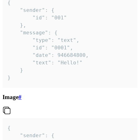
{

	"sender": {

		"id": "001"

	},

	"message": {

		"type": "text",

		"id": "0001",

		"date": 946684800,

		"text": "Hello!"

	}

}
Image
#
{

	"sender": {
