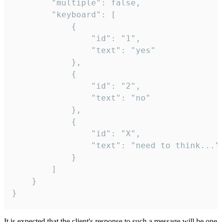
		"multiple": false,

		"keyboard": [

			{

				"id": "1",

				"text": "yes"

			},

			{

				"id": "2",

				"text": "no"

			},

			{

				"id": "X",

				"text": "need to think..."

			}

		]

	}

}
It is expected that the client's response to such a message will be one