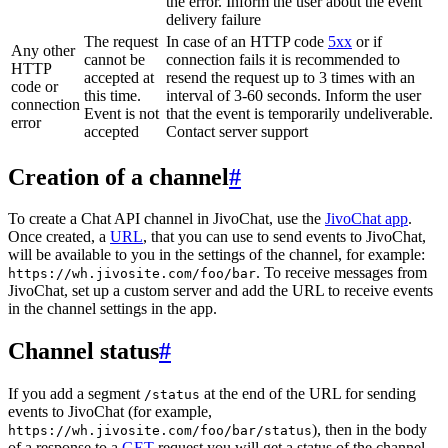
the error. Inform the user about the event
delivery failure
The request
In case of an HTTP code
5xx
or if
Any other
cannot be
connection fails it is recommended to
HTTP
accepted at
resend the request up to 3 times with an
code or
this time.
interval of 3-60 seconds. Inform the user
connection
Event is not
that the event is temporarily undeliverable.
error
accepted
Contact server support
Creation of a channel
#
To create a Chat API channel in JivoChat, use the
JivoChat app
.
Once created, a
URL
, that you can use to send events to JivoChat,
will be available to you in the settings of the channel, for example:
. To receive messages from
https://wh.jivosite.com/foo/bar
JivoChat, set up a custom server and add the URL to receive events
in the channel settings in the app.
Channel status
#
If you add a segment
at the end of the URL for sending
/status
events to JivoChat (for example,
), then in the body
https://wh.jivosite.com/foo/bar/status
of a response to a
GET
-request you will get a status of the channel,