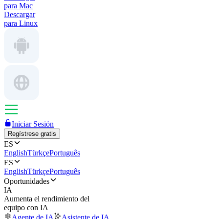
para Mac
Descargar
para Linux
Iniciar Sesión
Regístrese gratis
ES
English
Türkçe
Português
ES
English
Türkçe
Português
Oportunidades
IA
Aumenta el rendimiento del
equipo con IA
Agente de IA
Asistente de IA