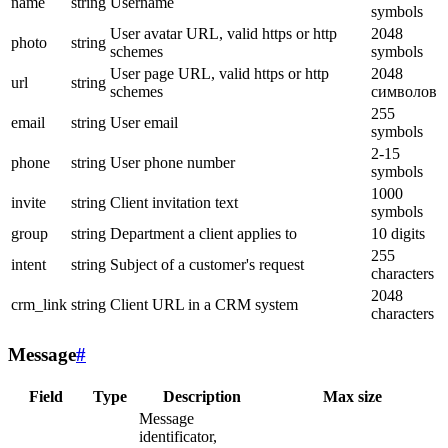
name
string
Username
symbols
User avatar URL, valid https or http
2048
photo
string
schemes
symbols
User page URL, valid https or http
2048
url
string
schemes
символов
255
email
string
User email
symbols
2-15
phone
string
User phone number
symbols
1000
invite
string
Client invitation text
symbols
group
string
Department a client applies to
10 digits
255
intent
string
Subject of a customer's request
characters
2048
crm_link
string
Client URL in a CRM system
characters
Message
#
Field
Type
Description
Max size
Message
identificator,