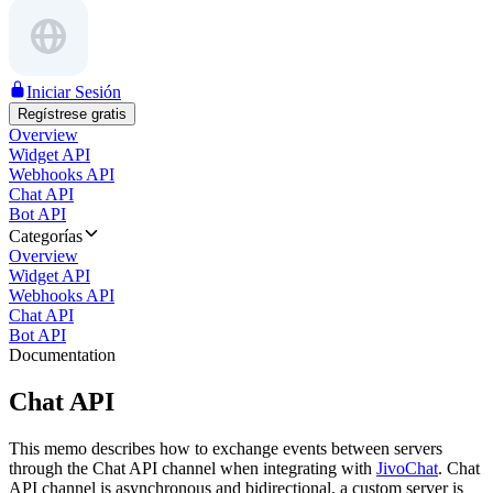
Iniciar Sesión
Regístrese gratis
Overview
Widget API
Webhooks API
Chat API
Bot API
Categorías
Overview
Widget API
Webhooks API
Chat API
Bot API
Documentation
Chat API
This memo describes how to exchange events between servers
through the Chat API channel when integrating with
JivoChat
. Chat
API channel is asynchronous and bidirectional, a custom server is