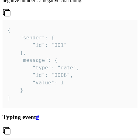
negative number - a negative chat rating.
{

	"sender": {

		"id": "001"

	},

	"message": {

		"type": "rate",

		"id": "0008",

		"value": 1

	}

}
Typing event
#