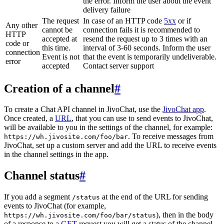
the error. Inform the user about the event
delivery failure
The request
In case of an HTTP code
5xx
or if
Any other
cannot be
connection fails it is recommended to
HTTP
accepted at
resend the request up to 3 times with an
code or
this time.
interval of 3-60 seconds. Inform the user
connection
Event is not
that the event is temporarily undeliverable.
error
accepted
Contact server support
Creation of a channel
#
To create a Chat API channel in JivoChat, use the
JivoChat app
.
Once created, a
URL
, that you can use to send events to JivoChat,
will be available to you in the settings of the channel, for example:
. To receive messages from
https://wh.jivosite.com/foo/bar
JivoChat, set up a custom server and add the URL to receive events
in the channel settings in the app.
Channel status
#
If you add a segment
at the end of the URL for sending
/status
events to JivoChat (for example,
), then in the body
https://wh.jivosite.com/foo/bar/status
of a response to a
GET
-request you will get a status of the channel,