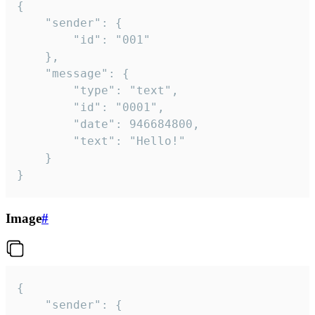
{

	"sender": {

		"id": "001"

	},

	"message": {

		"type": "text",

		"id": "0001",

		"date": 946684800,

		"text": "Hello!"

	}

}
Image
#
{

	"sender": {
