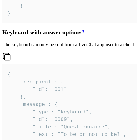
	}

}
Keyboard with answer options
#
The keyboard can only be sent from a JivoChat app user to a client:
{

	"recipient": {

		"id": "001"

	},

	"message": {

		"type": "keyboard",

		"id": "0009",

		"title": "Questionnaire",

		"text": "To be or not to be?",
