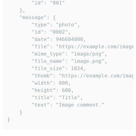
		"id": "001"

	},

	"message": {

		"type": "photo",

		"id": "0002",

		"date": 946684800,

		"file": "https://example.com/image.png",

		"mime_type": "image/png",

		"file_name": "image.png",

		"file_size": 1024,

		"thumb": "https://example.com/image_thumb.png",

		"width": 800,

		"height": 600,

		"title": "Title",

		"text": "Image comment."

	}

}