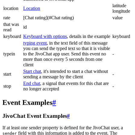
latitude
location
Location
longitude
rate
[Chat rating](#Chat rating)
value
that was
id
read
keyboard
Keyboard with options
, details in the example
keyboard
typing event
, in the text field of this message
you can send the typed text so that it is visible
typein
to the JivoChat app user. Send this event no
-
more than once every 5 seconds from one
client
Start chat
, it's intended to start a chat without
start
-
sending a message by the client
End chat
, a signal that events for this chat are
stop
-
no longer accepted
Event Examples
#
JivoChat Event Examples
#
If at least one sender property is defined for the JivoChat user, a
field with this information is added to the event. The
sender