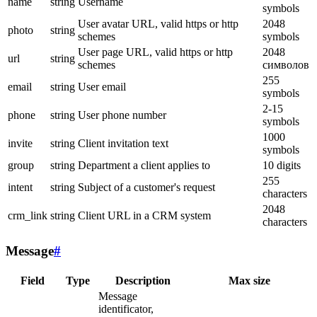
name
string
Username
symbols
User avatar URL, valid https or http
2048
photo
string
schemes
symbols
User page URL, valid https or http
2048
url
string
schemes
символов
255
email
string
User email
symbols
2-15
phone
string
User phone number
symbols
1000
invite
string
Client invitation text
symbols
group
string
Department a client applies to
10 digits
255
intent
string
Subject of a customer's request
characters
2048
crm_link
string
Client URL in a CRM system
characters
Message
#
Field
Type
Description
Max size
Message
identificator,