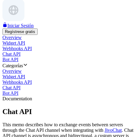
Iniciar Sesión
Regístrese gratis
Overview
Widget API
Webhooks API
Chat API
Bot API
Categorías
Overview
Widget API
Webhooks API
Chat API
Bot API
Documentation
Chat API
This memo describes how to exchange events between servers
through the Chat API channel when integrating with
JivoChat
. Chat
API channel is asynchronous and bidirectional, a custom server is