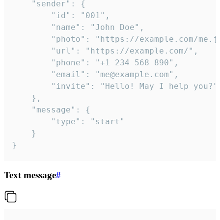
	"sender": {

		"id": "001",

		"name": "John Doe",

		"photo": "https://example.com/me.jpg",

		"url": "https://example.com/",

		"phone": "+1 234 568 890",

		"email": "me@example.com",

		"invite": "Hello! May I help you?"

	},

	"message": {

		"type": "start"

	}

}
Text message
#