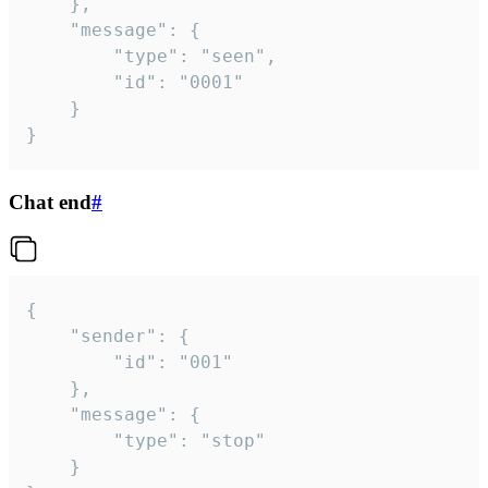
	},

	"message": {

		"type": "seen",

		"id": "0001"

	}

}
Chat end
#
{

	"sender": {

		"id": "001"

	},

	"message": {

		"type": "stop"

	}
