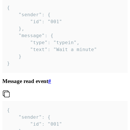
{

	"sender": {

		"id": "001"

	},

	"message": {

		"type": "typein",

		"text": "Wait a minute"

	}

}
Message read event
#
{

	"sender": {

		"id": "001"
