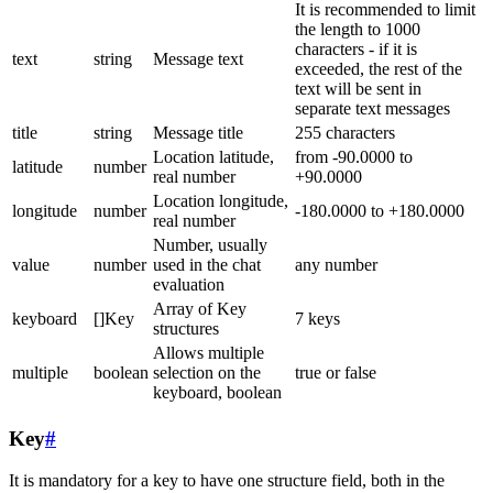
It is recommended to limit
the length to 1000
characters - if it is
text
string
Message text
exceeded, the rest of the
text will be sent in
separate text messages
title
string
Message title
255 characters
Location latitude,
from -90.0000 to
latitude
number
real number
+90.0000
Location longitude,
longitude
number
-180.0000 to +180.0000
real number
Number, usually
value
number
used in the chat
any number
evaluation
Array of Key
keyboard
[]Key
7 keys
structures
Allows multiple
multiple
boolean
selection on the
true or false
keyboard, boolean
Key
#
It is mandatory for a key to have one structure field, both in the