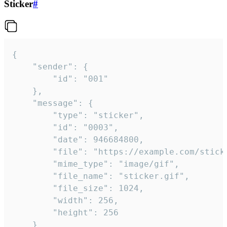
Sticker
#
{

	"sender": {

		"id": "001"

	},

	"message": {

		"type": "sticker",

		"id": "0003",

		"date": 946684800,

		"file": "https://example.com/sticker.gif",

		"mime_type": "image/gif",

		"file_name": "sticker.gif",

		"file_size": 1024,

		"width": 256,

		"height": 256

	}
