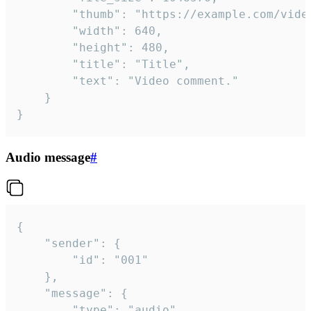
		"thumb": "https://example.com/video_thumb.png",

		"width": 640,

		"height": 480,

		"title": "Title",

		"text": "Video comment."

	}

}
Audio message
#
{

	"sender": {

		"id": "001"

	},

	"message": {

		"type": "audio",
