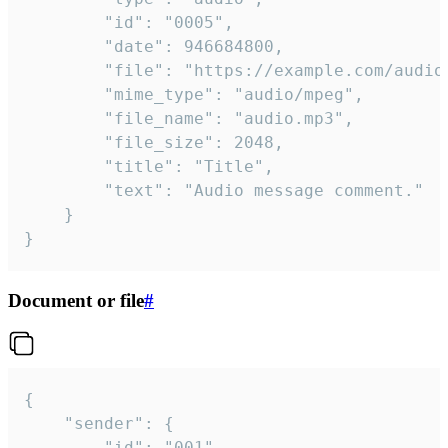
		"id": "0005",

		"date": 946684800,

		"file": "https://example.com/audio.mp3",

		"mime_type": "audio/mpeg",

		"file_name": "audio.mp3",

		"file_size": 2048,

		"title": "Title",

		"text": "Audio message comment."

	}

}
Document or file
#
{

	"sender": {

		"id": "001"
