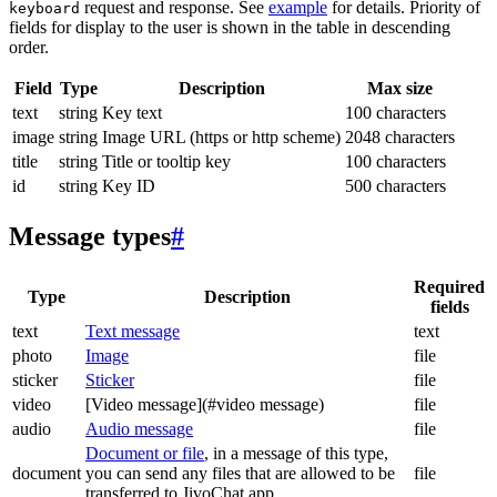
request and response. See
example
for details. Priority of
keyboard
fields for display to the user is shown in the table in descending
order.
Field
Type
Description
Max size
text
string
Key text
100 characters
image
string
Image URL (https or http scheme)
2048 characters
title
string
Title or tooltip key
100 characters
id
string
Key ID
500 characters
Message types
#
Required
Type
Description
fields
text
Text message
text
photo
Image
file
sticker
Sticker
file
video
[Video message](#video message)
file
audio
Audio message
file
Document or file
, in a message of this type,
document
you can send any files that are allowed to be
file
transferred to JivoChat app