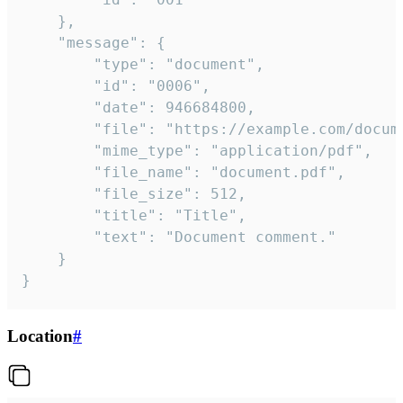
	},

	"message": {

		"type": "document",

		"id": "0006",

		"date": 946684800,

		"file": "https://example.com/document.pdf",

		"mime_type": "application/pdf",

		"file_name": "document.pdf",

		"file_size": 512,

		"title": "Title",

		"text": "Document comment."

	}

}
Location
#