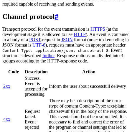
required capable of receiving and sending events.
Channel protocol
#
Transport protocol for the event transmission is
HTTPS
(at the
development stage it is allowed to use
HTTP
). An event is contained
in a body of a
POST
-request in
JSON
format (note: text encoding in
JSON format is
UTF-8
), requests must have an appropriate header
. Event
Content-Type: application/json; charset=utf-8
structure is described
further
. Response options are divided into 3
groups according to the HTTP-response code.
Code
Description
Action
Success.
Event is
2xx
Inform the user about successfull delivery
accepted for
processing
There may be a description of the error
(type of content Content-Type: text/plain;
Request
charset=utf-8) in the body of the response.
failed.
This event should not be resubmitted. It is
4xx
Event
necessary to find and correct the error of
rejected
the program or channel settings that led to