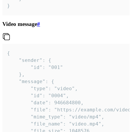
}
Video message
#
{

	"sender": {

		"id": "001"

	},

	"message": {

		"type": "video",

		"id": "0004",

		"date": 946684800,

		"file": "https://example.com/video.mp4",

		"mime_type": "video/mp4",

		"file_name": "video.mp4",

		"file_size": 1048576,
