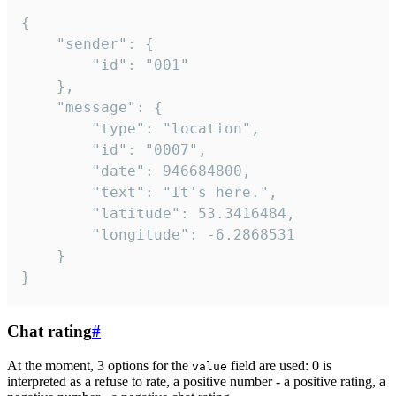
{

	"sender": {

		"id": "001"

	},

	"message": {

		"type": "location",

		"id": "0007",

		"date": 946684800,

		"text": "It's here.",

		"latitude": 53.3416484,

		"longitude": -6.2868531

	}

}
Chat rating
#
At the moment, 3 options for the
field are used: 0 is
value
interpreted as a refuse to rate, a positive number - a positive rating, a