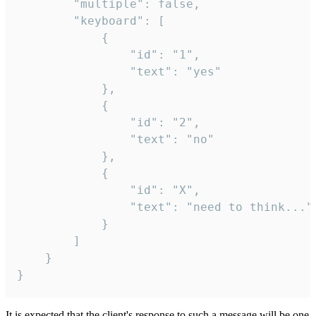
		"multiple": false,

		"keyboard": [

			{

				"id": "1",

				"text": "yes"

			},

			{

				"id": "2",

				"text": "no"

			},

			{

				"id": "X",

				"text": "need to think..."

			}

		]

	}

}
It is expected that the client's response to such a message will be one