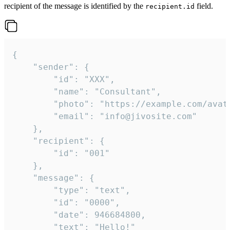
recipient of the message is identified by the
field.
recipient.id
{

	"sender": {

		"id": "XXX",

		"name": "Consultant",

		"photo": "https://example.com/avatar.png",

		"email": "info@jivosite.com"

	},

	"recipient": {

		"id": "001"

	},

	"message": {

		"type": "text",

		"id": "0000",

		"date": 946684800,

		"text": "Hello!"
