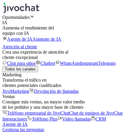
Oportunidades
IA
Aumenta el rendimiento del
equipo con IA
Agente de IA
Asistente de IA
Atención al cliente
Crea una experiencia de atención al
cliente excepcional
Chat para sitios
Chatbot
WhatsApp
Instagram
Telegram
Todos los canales
Marketing
Transforma el tráfico en
clientes potenciales cualificados
JivoMarketing
Devolución de llamadas
Ventas
Consigue más ventas, un mayor valor medio
de los pedidos y una mayor base de clientes
Teléfono empresarial de JivoChat
Chat de equipos de JivoChat
Integraciones
Teléfono Plus
Video llamadas
CRM
Agente de IA
Gestiona las preguntas