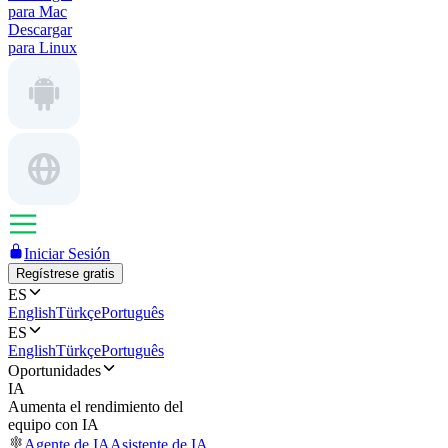
para Mac
Descargar
para Linux
Iniciar Sesión
Regístrese gratis
ES
English
Türkçe
Português
ES
English
Türkçe
Português
Oportunidades
IA
Aumenta el rendimiento del
equipo con IA
Agente de IA
Asistente de IA