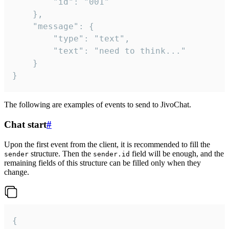
		"id": "001"

	},

	"message": {

		"type": "text",

		"text": "need to think..."

	}

}
The following are examples of events to send to JivoChat.
Chat start
#
Upon the first event from the client, it is recommended to fill the
structure. Then the
field will be enough, and the
sender
sender.id
remaining fields of this structure can be filled only when they
change.
{
