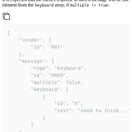
element from the
array, if
:
keyboard
multiple != true
{

	"sender": {

		"id": "001"

	},

	"message": {

		"type": "keyboard",

		"id": "0009",

		"multiple": false,

		"keyboard": [

			{

				"id": "X",

				"text": "need to think..."

			}

		]

	}
