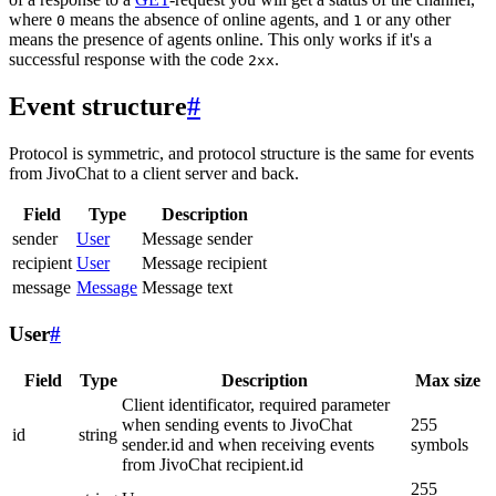
where
means the absence of online agents, and
or any other
0
1
means the presence of agents online. This only works if it's a
successful response with the code
.
2xx
Event structure
#
Protocol is symmetric, and protocol structure is the same for events
from JivoChat to a client server and back.
Field
Type
Description
sender
User
Message sender
recipient
User
Message recipient
message
Message
Message text
User
#
Field
Type
Description
Max size
Client identificator, required parameter
when sending events to JivoChat
255
id
string
sender.id and when receiving events
symbols
from JivoChat recipient.id
255