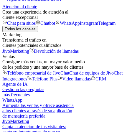
Atención al cliente
Crea una experiencia de atención al
cliente excepcional
Chat para sitios
Chatbot
WhatsApp
Instagram
Telegram
Todos los canales
Marketing
Transforma el tráfico en
clientes potenciales cualificados
JivoMarketing
Devolución de llamadas
Ventas
Consigue más ventas, un mayor valor medio
de los pedidos y una mayor base de clientes
Teléfono empresarial de JivoChat
Chat de equipos de JivoChat
Integraciones
Teléfono Plus
Video llamadas
CRM
Agente de IA
Gestiona las preguntas
más frecuentes
WhatsApp
Aumenta las ventas y ofrece asistencia
a tus clientes a través de su aplicación
de mensajería preferida
JivoMarketing
Capta la atención de tus visitantes:
capta su interés antes de que se