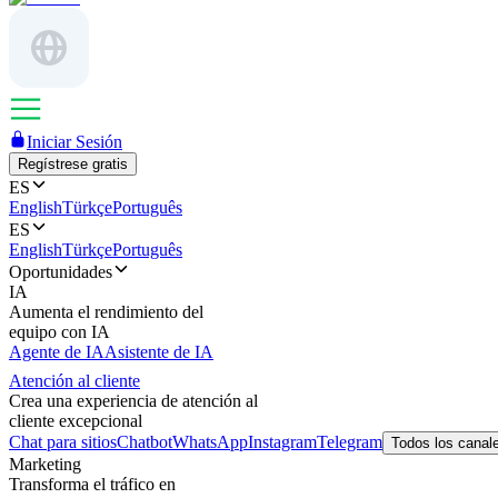
Iniciar Sesión
Regístrese gratis
ES
English
Türkçe
Português
ES
English
Türkçe
Português
Oportunidades
IA
Aumenta el rendimiento del
equipo con IA
Agente de IA
Asistente de IA
Atención al cliente
Crea una experiencia de atención al
cliente excepcional
Chat para sitios
Chatbot
WhatsApp
Instagram
Telegram
Todos los canal
Marketing
Transforma el tráfico en