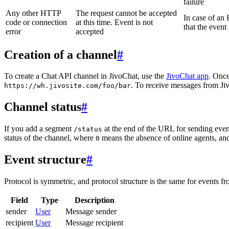
failure
Any other HTTP
The request cannot be accepted
In case of a
code or connection
at this time. Event is not
that the event
error
accepted
Creation of a channel
#
To create a Chat API channel in JivoChat, use the
JivoChat app
. Once
. To receive messages from Jiv
https://wh.jivosite.com/foo/bar
Channel status
#
If you add a segment
at the end of the URL for sending even
/status
status of the channel, where
means the absence of online agents, a
0
Event structure
#
Protocol is symmetric, and protocol structure is the same for events fr
Field
Type
Description
sender
User
Message sender
recipient
User
Message recipient