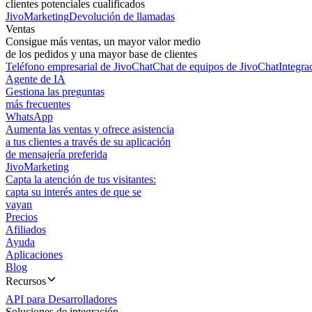
clientes potenciales cualificados
JivoMarketing
Devolución de llamadas
Ventas
Consigue más ventas, un mayor valor medio
de los pedidos y una mayor base de clientes
Teléfono empresarial de JivoChat
Chat de equipos de JivoChat
Integra
Agente de IA
Gestiona las preguntas
más frecuentes
WhatsApp
Aumenta las ventas y ofrece asistencia
a tus clientes a través de su aplicación
de mensajería preferida
JivoMarketing
Capta la atención de tus visitantes:
capta su interés antes de que se
vayan
Precios
Afiliados
Ayuda
Aplicaciones
Blog
Recursos
API para Desarrolladores
Soluciones de integración