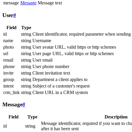
message
Message
Message text
User
#
Field
Type
id
string
Client identificator, required parameter when sending
name
string
Username
photo
string
User avatar URL, valid https or http schemes
url
string
User page URL, valid https or http schemes
email
string
User email
phone
string
User phone number
invite
string
Client invitation text
group
string
Department a client applies to
intent
string
Subject of a customer's request
crm_link
string
Client URL in a CRM system
Message
#
Field
Type
Description
Message identificator, required if you want to ch
id
string
after it has been sent