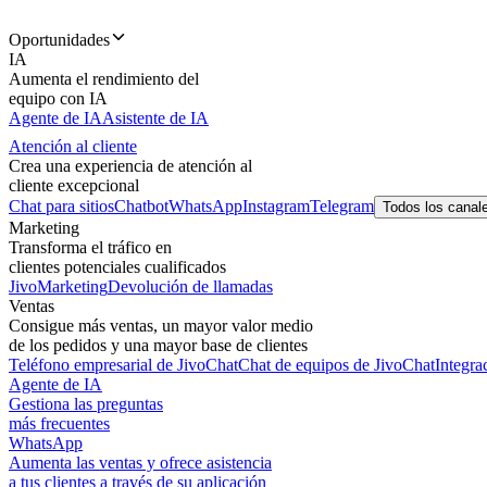
Oportunidades
IA
Aumenta el rendimiento del
equipo con IA
Agente de IA
Asistente de IA
Atención al cliente
Crea una experiencia de atención al
cliente excepcional
Chat para sitios
Chatbot
WhatsApp
Instagram
Telegram
Todos los canal
Marketing
Transforma el tráfico en
clientes potenciales cualificados
JivoMarketing
Devolución de llamadas
Ventas
Consigue más ventas, un mayor valor medio
de los pedidos y una mayor base de clientes
Teléfono empresarial de JivoChat
Chat de equipos de JivoChat
Integra
Agente de IA
Gestiona las preguntas
más frecuentes
WhatsApp
Aumenta las ventas y ofrece asistencia
a tus clientes a través de su aplicación