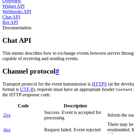
Overview
Widget API
Webhooks API
Chat API
Bot API
Documentation
Chat API
This memo describes how to exchange events between servers throug
capable of receiving and sending events.
Channel protocol
#
Transport protocol for the event transmission is
HTTPS
(at the develo
format is
UTF-8
), requests must have an appropriate header
Content
the HTTP-response code.
Code
Description
Success. Event is accepted for
2xx
Inform the use
processing
There may be a
4xx
Request failed. Event rejected
resubmitted. I