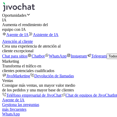
Oportunidades
IA
Aumenta el rendimiento del
equipo con IA
Agente de IA
Asistente de IA
Atención al cliente
Crea una experiencia de atención al
cliente excepcional
Chat para sitios
Chatbot
WhatsApp
Instagram
Telegram
Todos
Marketing
Transforma el tráfico en
clientes potenciales cualificados
JivoMarketing
Devolución de llamadas
Ventas
Consigue más ventas, un mayor valor medio
de los pedidos y una mayor base de clientes
Teléfono empresarial de JivoChat
Chat de equipos de JivoChat
In
Agente de IA
Gestiona las preguntas
más frecuentes
WhatsApp