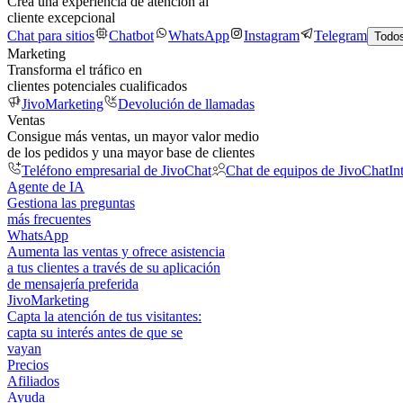
Crea una experiencia de atención al
cliente excepcional
Chat para sitios
Chatbot
WhatsApp
Instagram
Telegram
Todos
Marketing
Transforma el tráfico en
clientes potenciales cualificados
JivoMarketing
Devolución de llamadas
Ventas
Consigue más ventas, un mayor valor medio
de los pedidos y una mayor base de clientes
Teléfono empresarial de JivoChat
Chat de equipos de JivoChat
In
Agente de IA
Gestiona las preguntas
más frecuentes
WhatsApp
Aumenta las ventas y ofrece asistencia
a tus clientes a través de su aplicación
de mensajería preferida
JivoMarketing
Capta la atención de tus visitantes:
capta su interés antes de que se
vayan
Precios
Afiliados
Ayuda