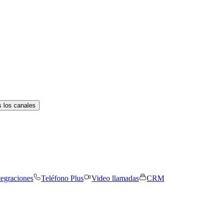
 los canales
tegraciones
Teléfono Plus
Video llamadas
CRM