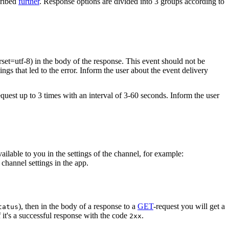
cribed
further
. Response options are divided into 3 groups according to
rset=utf-8) in the body of the response. This event should not be
ings that led to the error. Inform the user about the event delivery
equest up to 3 times with an interval of 3-60 seconds. Inform the user
vailable to you in the settings of the channel, for example:
channel settings in the app.
), then in the body of a response to a
GET
-request you will get a
tatus
 it's a successful response with the code
.
2xx