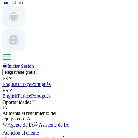
para Linux
Iniciar Sesión
Regístrese gratis
ES
English
Türkçe
Português
ES
English
Türkçe
Português
Oportunidades
IA
Aumenta el rendimiento del
equipo con IA
Agente de IA
Asistente de IA
Atención al cliente