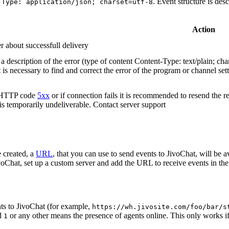
. Event structure is des
-Type: application/json; charset=utf-8
Action
r about successfull delivery
 description of the error (type of content Content-Type: text/plain; cha
t is necessary to find and correct the error of the program or channel sett
n HTTP code
5xx
or if connection fails it is recommended to resend the r
 is temporarily undeliverable. Contact server support
 created, a
URL
, that you can use to send events to JivoChat, will be a
oChat, set up a custom server and add the URL to receive events in the 
ts to JivoChat (for example,
https://wh.jivosite.com/foo/bar/s
nd
or any other means the presence of agents online. This only works if
1