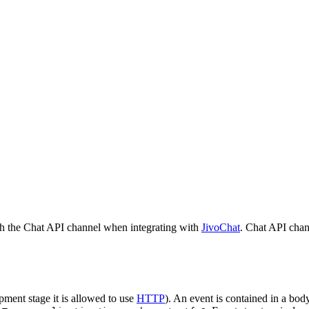
h the Chat API channel when integrating with
JivoChat
. Chat API chan
pment stage it is allowed to use
HTTP
). An event is contained in a bod