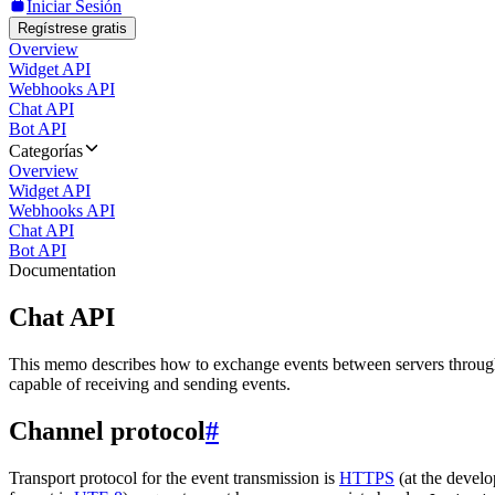
Iniciar Sesión
Regístrese gratis
Overview
Widget API
Webhooks API
Chat API
Bot API
Categorías
Overview
Widget API
Webhooks API
Chat API
Bot API
Documentation
Chat API
This memo describes how to exchange events between servers throug
capable of receiving and sending events.
Channel protocol
#
Transport protocol for the event transmission is
HTTPS
(at the develo