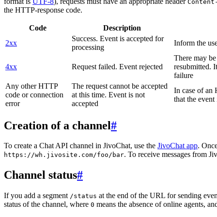
format is
UTF-8
), requests must have an appropriate header
Content
the HTTP-response code.
Code
Description
Success. Event is accepted for
2xx
Inform the use
processing
There may be a
4xx
Request failed. Event rejected
resubmitted. I
failure
Any other HTTP
The request cannot be accepted
In case of a
code or connection
at this time. Event is not
that the event
error
accepted
Creation of a channel
#
To create a Chat API channel in JivoChat, use the
JivoChat app
. Once
. To receive messages from Jiv
https://wh.jivosite.com/foo/bar
Channel status
#
If you add a segment
at the end of the URL for sending even
/status
status of the channel, where
means the absence of online agents, a
0