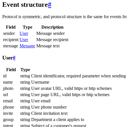
Event structure
#
Protocol is symmetric, and protocol structure is the same for events fr
Field
Type
Description
sender
User
Message sender
recipient
User
Message recipient
message
Message
Message text
User
#
Field
Type
id
string
Client identificator, required parameter when sending
name
string
Username
photo
string
User avatar URL, valid https or http schemes
url
string
User page URL, valid https or http schemes
email
string
User email
phone
string
User phone number
invite
string
Client invitation text
group
string
Department a client applies to
intent
string
Subject of a customer's request