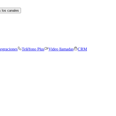
 los canales
tegraciones
Teléfono Plus
Video llamadas
CRM