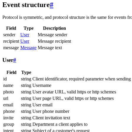
Event structure
#
Protocol is symmetric, and protocol structure is the same for events fr
Field
Type
Description
sender
User
Message sender
recipient
User
Message recipient
message
Message
Message text
User
#
Field
Type
id
string
Client identificator, required parameter when sending
name
string
Username
photo
string
User avatar URL, valid https or http schemes
url
string
User page URL, valid https or http schemes
email
string
User email
phone
string
User phone number
invite
string
Client invitation text
group
string
Department a client applies to
intent
string
Subject of a customer's request