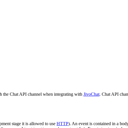
h the Chat API channel when integrating with
JivoChat
. Chat API chan
pment stage it is allowed to use
HTTP
). An event is contained in a bod