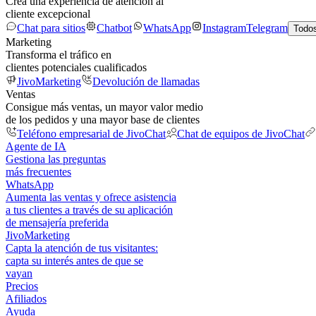
Crea una experiencia de atención al
cliente excepcional
Chat para sitios
Chatbot
WhatsApp
Instagram
Telegram
Todos
Marketing
Transforma el tráfico en
clientes potenciales cualificados
JivoMarketing
Devolución de llamadas
Ventas
Consigue más ventas, un mayor valor medio
de los pedidos y una mayor base de clientes
Teléfono empresarial de JivoChat
Chat de equipos de JivoChat
Agente de IA
Gestiona las preguntas
más frecuentes
WhatsApp
Aumenta las ventas y ofrece asistencia
a tus clientes a través de su aplicación
de mensajería preferida
JivoMarketing
Capta la atención de tus visitantes:
capta su interés antes de que se
vayan
Precios
Afiliados
Ayuda