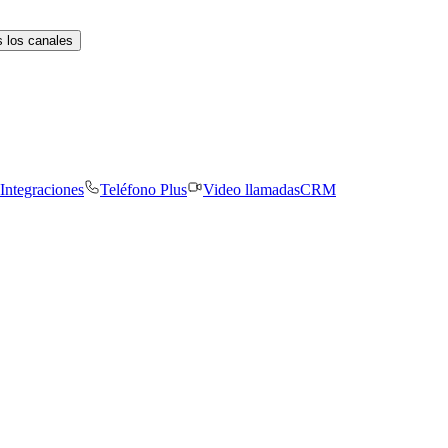
 los canales
Integraciones
Teléfono Plus
Video llamadas
CRM