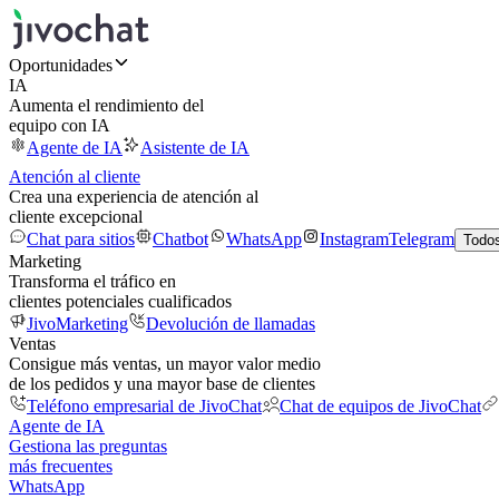
Oportunidades
IA
Aumenta el rendimiento del
equipo con IA
Agente de IA
Asistente de IA
Atención al cliente
Crea una experiencia de atención al
cliente excepcional
Chat para sitios
Chatbot
WhatsApp
Instagram
Telegram
Todos
Marketing
Transforma el tráfico en
clientes potenciales cualificados
JivoMarketing
Devolución de llamadas
Ventas
Consigue más ventas, un mayor valor medio
de los pedidos y una mayor base de clientes
Teléfono empresarial de JivoChat
Chat de equipos de JivoChat
Agente de IA
Gestiona las preguntas
más frecuentes
WhatsApp