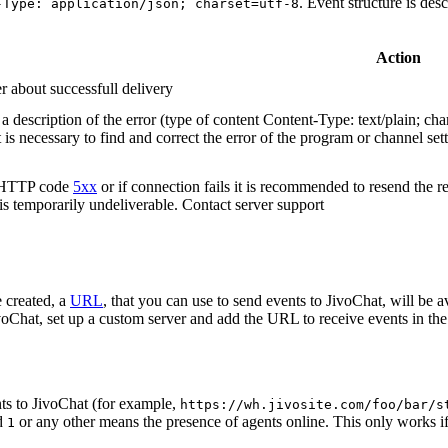
. Event structure is des
-Type: application/json; charset=utf-8
Action
r about successfull delivery
 description of the error (type of content Content-Type: text/plain; cha
t is necessary to find and correct the error of the program or channel sett
n HTTP code
5xx
or if connection fails it is recommended to resend the r
 is temporarily undeliverable. Contact server support
 created, a
URL
, that you can use to send events to JivoChat, will be a
oChat, set up a custom server and add the URL to receive events in the 
ts to JivoChat (for example,
https://wh.jivosite.com/foo/bar/s
nd
or any other means the presence of agents online. This only works if
1