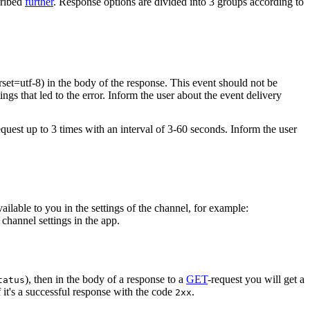
cribed
further
. Response options are divided into 3 groups according to
rset=utf-8) in the body of the response. This event should not be
ings that led to the error. Inform the user about the event delivery
equest up to 3 times with an interval of 3-60 seconds. Inform the user
vailable to you in the settings of the channel, for example:
channel settings in the app.
), then in the body of a response to a
GET
-request you will get a
tatus
 it's a successful response with the code
.
2xx