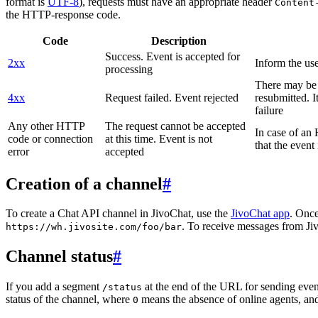
format is
UTF-8
), requests must have an appropriate header
Content
the HTTP-response code.
Code
Description
Success. Event is accepted for
2xx
Inform the use
processing
There may be a
4xx
Request failed. Event rejected
resubmitted. I
failure
Any other HTTP
The request cannot be accepted
In case of a
code or connection
at this time. Event is not
that the event
error
accepted
Creation of a channel
#
To create a Chat API channel in JivoChat, use the
JivoChat app
. Once
. To receive messages from Jiv
https://wh.jivosite.com/foo/bar
Channel status
#
If you add a segment
at the end of the URL for sending even
/status
status of the channel, where
means the absence of online agents, a
0