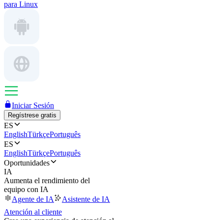
para Linux
Iniciar Sesión
Regístrese gratis
ES
English
Türkçe
Português
ES
English
Türkçe
Português
Oportunidades
IA
Aumenta el rendimiento del
equipo con IA
Agente de IA
Asistente de IA
Atención al cliente