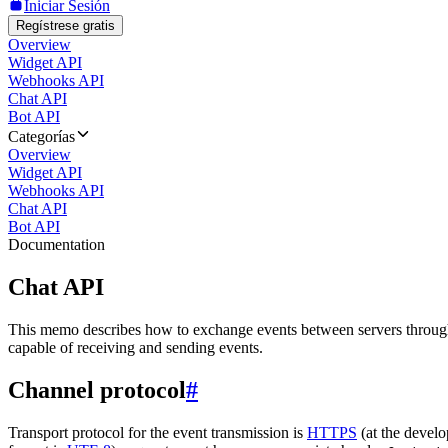
Iniciar Sesión
Regístrese gratis
Overview
Widget API
Webhooks API
Chat API
Bot API
Categorías
Overview
Widget API
Webhooks API
Chat API
Bot API
Documentation
Chat API
This memo describes how to exchange events between servers throug
capable of receiving and sending events.
Channel protocol
#
Transport protocol for the event transmission is
HTTPS
(at the develo