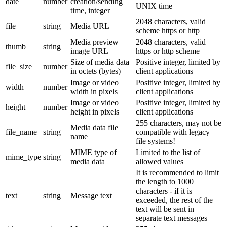
date
number
creation/sending
UNIX time
time, integer
2048 characters, valid
file
string
Media URL
scheme https or http
Media preview
2048 characters, valid
thumb
string
image URL
https or http scheme
Size of media data
Positive integer, limited by
file_size
number
in octets (bytes)
client applications
Image or video
Positive integer, limited by
width
number
width in pixels
client applications
Image or video
Positive integer, limited by
height
number
height in pixels
client applications
255 characters, may not be
Media data file
file_name
string
compatible with legacy
name
file systems!
MIME type of
Limited to the list of
mime_type
string
media data
allowed values
It is recommended to limit
the length to 1000
characters - if it is
text
string
Message text
exceeded, the rest of the
text will be sent in
separate text messages