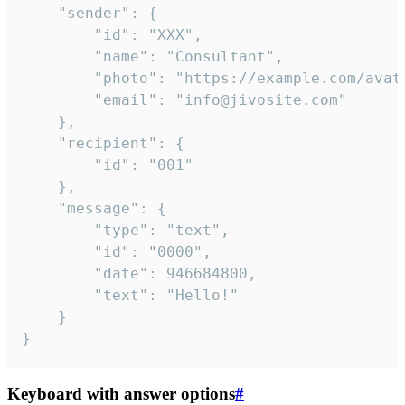
	"sender": {

		"id": "XXX",

		"name": "Consultant",

		"photo": "https://example.com/avatar.png",

		"email": "info@jivosite.com"

	},

	"recipient": {

		"id": "001"

	},

	"message": {

		"type": "text",

		"id": "0000",

		"date": 946684800,

		"text": "Hello!"

	}

}
Keyboard with answer options
#