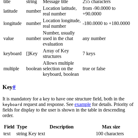
title
string
Message title
255 characters
Location latitude,
from -90.0000 to
latitude
number
real number
+90.0000
Location longitude,
longitude
number
-180.0000 to +180.0000
real number
Number, usually
value
number
used in the chat
any number
evaluation
Array of Key
keyboard
[]Key
7 keys
structures
Allows multiple
multiple
boolean
selection on the
true or false
keyboard, boolean
Key
#
It is mandatory for a key to have one structure field, both in the
request and response. See
example
for details. Priority of
keyboard
fields for display to the user is shown in the table in descending
order.
Field
Type
Description
Max size
text
string
Key text
100 characters