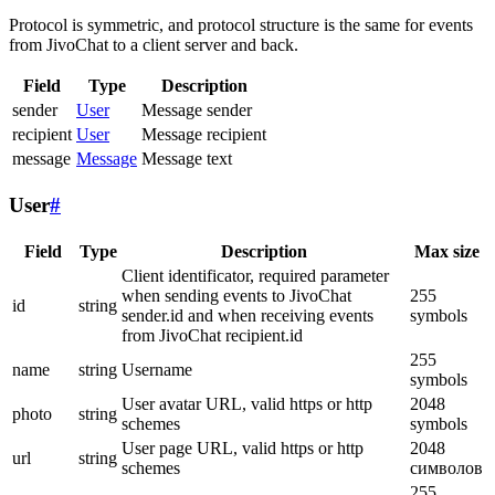
Protocol is symmetric, and protocol structure is the same for events
from JivoChat to a client server and back.
Field
Type
Description
sender
User
Message sender
recipient
User
Message recipient
message
Message
Message text
User
#
Field
Type
Description
Max size
Client identificator, required parameter
when sending events to JivoChat
255
id
string
sender.id and when receiving events
symbols
from JivoChat recipient.id
255
name
string
Username
symbols
User avatar URL, valid https or http
2048
photo
string
schemes
symbols
User page URL, valid https or http
2048
url
string
schemes
символов
255