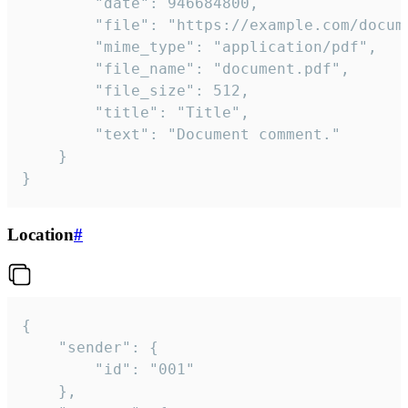
		"date": 946684800,

		"file": "https://example.com/document.pdf",

		"mime_type": "application/pdf",

		"file_name": "document.pdf",

		"file_size": 512,

		"title": "Title",

		"text": "Document comment."

	}

}
Location
#
{

	"sender": {

		"id": "001"

	},
