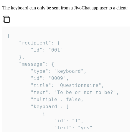
The keyboard can only be sent from a JivoChat app user to a client:
{

	"recipient": {

		"id": "001"

	},

	"message": {

		"type": "keyboard",

		"id": "0009",

		"title": "Questionnaire",

		"text": "To be or not to be?",

		"multiple": false,

		"keyboard": [

			{

				"id": "1",

				"text": "yes"
