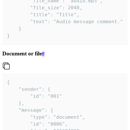
		"file_name": "audio.mp3",

		"file_size": 2048,

		"title": "Title",

		"text": "Audio message comment."

	}

}
Document or file
#
{

	"sender": {

		"id": "001"

	},

	"message": {

		"type": "document",

		"id": "0006",
