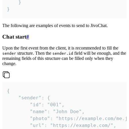
	}

}
The following are examples of events to send to JivoChat.
Chat start
#
Upon the first event from the client, it is recommended to fill the
structure. Then the
field will be enough, and the
sender
sender.id
remaining fields of this structure can be filled only when they
change.
{

	"sender": {

		"id": "001",

		"name": "John Doe",

		"photo": "https://example.com/me.jpg",

		"url": "https://example.com/",
