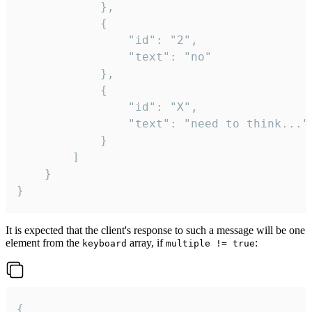
			},

			{

				"id": "2",

				"text": "no"

			},

			{

				"id": "X",

				"text": "need to think..."

			}

		]

	}

}
It is expected that the client's response to such a message will be one
element from the
array, if
:
keyboard
multiple != true
{
