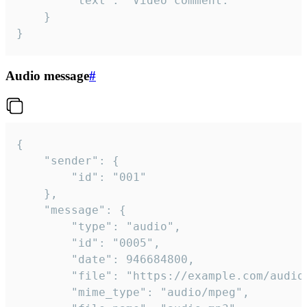
		"text": "Video comment."

	}

}
Audio message
#
{

	"sender": {

		"id": "001"

	},

	"message": {

		"type": "audio",

		"id": "0005",

		"date": 946684800,

		"file": "https://example.com/audio.mp3",

		"mime_type": "audio/mpeg",
