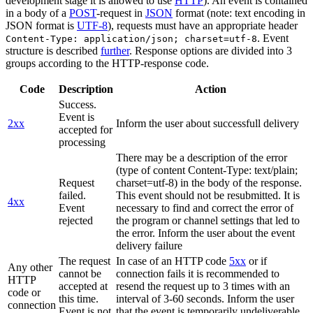
development stage it is allowed to use
HTTP
). An event is contained
in a body of a
POST
-request in
JSON
format (note: text encoding in
JSON format is
UTF-8
), requests must have an appropriate header
. Event
Content-Type: application/json; charset=utf-8
structure is described
further
. Response options are divided into 3
groups according to the HTTP-response code.
Code
Description
Action
Success.
Event is
2xx
Inform the user about successfull delivery
accepted for
processing
There may be a description of the error
(type of content Content-Type: text/plain;
Request
charset=utf-8) in the body of the response.
failed.
This event should not be resubmitted. It is
4xx
Event
necessary to find and correct the error of
rejected
the program or channel settings that led to
the error. Inform the user about the event
delivery failure
The request
In case of an HTTP code
5xx
or if
Any other
cannot be
connection fails it is recommended to
HTTP
accepted at
resend the request up to 3 times with an
code or
this time.
interval of 3-60 seconds. Inform the user
connection
Event is not
that the event is temporarily undeliverable.