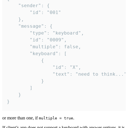
	"sender": {

		"id": "001"

	},

	"message": {

		"type": "keyboard",

		"id": "0009",

		"multiple": false,

		"keyboard": [

			{

				"id": "X",

				"text": "need to think..."

			}

		]

	}

}
or more than one, if
.
multiple = true
If client’s app does not support a keyboard with answer options, it is