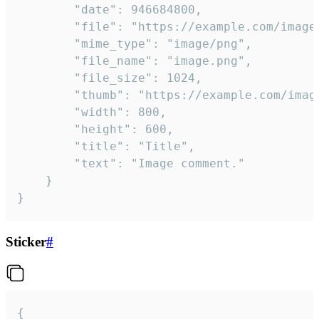
		"date": 946684800,

		"file": "https://example.com/image.png",

		"mime_type": "image/png",

		"file_name": "image.png",

		"file_size": 1024,

		"thumb": "https://example.com/image_thumb.png",

		"width": 800,

		"height": 600,

		"title": "Title",

		"text": "Image comment."

	}

}
Sticker
#
{
