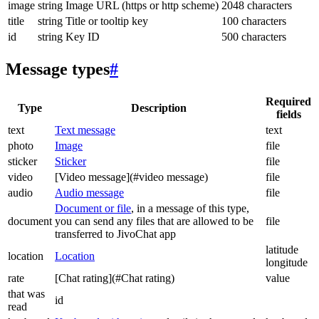
image
string
Image URL (https or http scheme)
2048 characters
title
string
Title or tooltip key
100 characters
id
string
Key ID
500 characters
Message types
#
Required
Type
Description
fields
text
Text message
text
photo
Image
file
sticker
Sticker
file
video
[Video message](#video message)
file
audio
Audio message
file
Document or file
, in a message of this type,
document
you can send any files that are allowed to be
file
transferred to JivoChat app
latitude
location
Location
longitude
rate
[Chat rating](#Chat rating)
value
that was
id
read