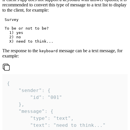
recommended to convert this type of message to a text list to display
to the client, for example:
 Survey

 To be or not to be?

   1) yes

   2) no

The response to the
message can be a text message, for
keyboard
example:
{

	"sender": {

		"id": "001"

	},

	"message": {

		"type": "text",

		"text": "need to think..."
