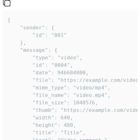
{

	"sender": {

		"id": "001"

	},

	"message": {

		"type": "video",

		"id": "0004",

		"date": 946684800,

		"file": "https://example.com/video.mp4",

		"mime_type": "video/mp4",

		"file_name": "video.mp4",

		"file_size": 1048576,

		"thumb": "https://example.com/video_thumb.png",

		"width": 640,

		"height": 480,

		"title": "Title",
