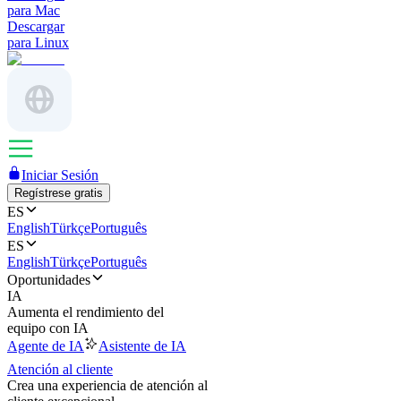
para Mac
Descargar
para Linux
Iniciar Sesión
Regístrese gratis
ES
English
Türkçe
Português
ES
English
Türkçe
Português
Oportunidades
IA
Aumenta el rendimiento del
equipo con IA
Agente de IA
Asistente de IA
Atención al cliente
Crea una experiencia de atención al