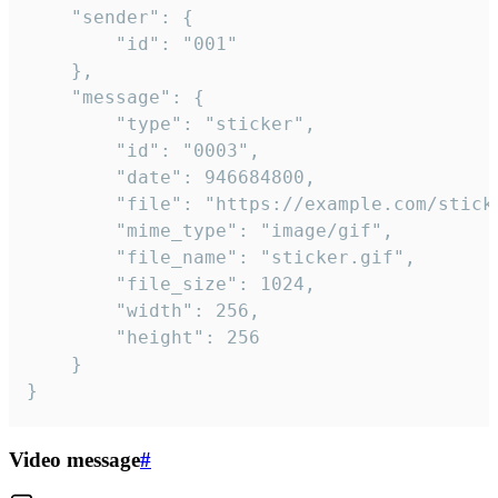
	"sender": {

		"id": "001"

	},

	"message": {

		"type": "sticker",

		"id": "0003",

		"date": 946684800,

		"file": "https://example.com/sticker.gif",

		"mime_type": "image/gif",

		"file_name": "sticker.gif",

		"file_size": 1024,

		"width": 256,

		"height": 256

	}

}
Video message
#