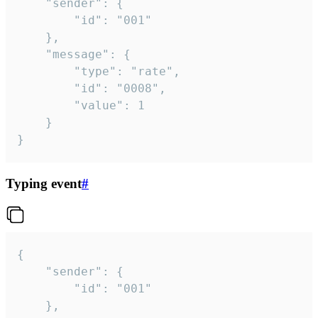
	"sender": {

		"id": "001"

	},

	"message": {

		"type": "rate",

		"id": "0008",

		"value": 1

	}

}
Typing event
#
{

	"sender": {

		"id": "001"

	},
