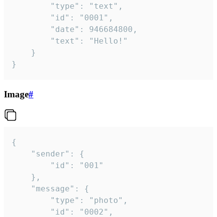
		"type": "text",

		"id": "0001",

		"date": 946684800,

		"text": "Hello!"

	}

}
Image
#
{

	"sender": {

		"id": "001"

	},

	"message": {

		"type": "photo",

		"id": "0002",
