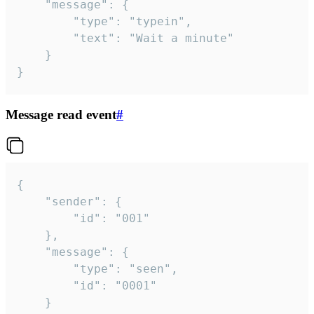
	"message": {

		"type": "typein",

		"text": "Wait a minute"

	}

}
Message read event
#
{

	"sender": {

		"id": "001"

	},

	"message": {

		"type": "seen",

		"id": "0001"

	}
