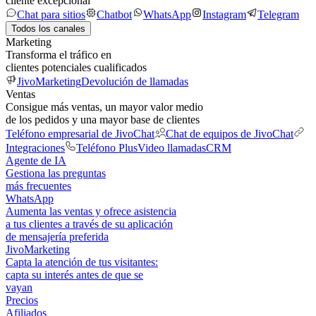
cliente excepcional
Chat para sitios
Chatbot
WhatsApp
Instagram
Telegram
Todos los canales
Marketing
Transforma el tráfico en
clientes potenciales cualificados
JivoMarketing
Devolución de llamadas
Ventas
Consigue más ventas, un mayor valor medio
de los pedidos y una mayor base de clientes
Teléfono empresarial de JivoChat
Chat de equipos de JivoChat
Integraciones
Teléfono Plus
Video llamadas
CRM
Agente de IA
Gestiona las preguntas
más frecuentes
WhatsApp
Aumenta las ventas y ofrece asistencia
a tus clientes a través de su aplicación
de mensajería preferida
JivoMarketing
Capta la atención de tus visitantes:
capta su interés antes de que se
vayan
Precios
Afiliados