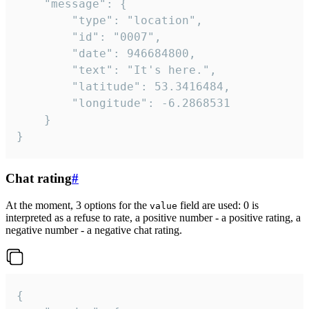
	"message": {

		"type": "location",

		"id": "0007",

		"date": 946684800,

		"text": "It's here.",

		"latitude": 53.3416484,

		"longitude": -6.2868531

	}

}
Chat rating
#
At the moment, 3 options for the
field are used: 0 is
value
interpreted as a refuse to rate, a positive number - a positive rating, a
negative number - a negative chat rating.
{
