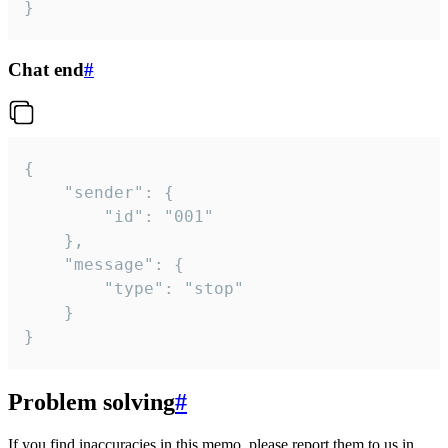
}
Chat end
#
{

	"sender": {

		"id": "001"

	},

	"message": {

		"type": "stop"

	}

}
Problem solving
#
If you find inaccuracies in this memo, please report them to us in