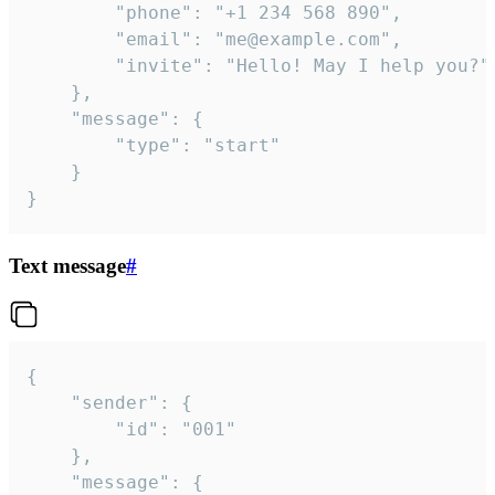
		"phone": "+1 234 568 890",

		"email": "me@example.com",

		"invite": "Hello! May I help you?"

	},

	"message": {

		"type": "start"

	}

}
Text message
#
{

	"sender": {

		"id": "001"

	},

	"message": {
