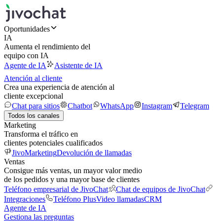
Oportunidades
IA
Aumenta el rendimiento del
equipo con IA
Agente de IA
Asistente de IA
Atención al cliente
Crea una experiencia de atención al
cliente excepcional
Chat para sitios
Chatbot
WhatsApp
Instagram
Telegram
Todos los canales
Marketing
Transforma el tráfico en
clientes potenciales cualificados
JivoMarketing
Devolución de llamadas
Ventas
Consigue más ventas, un mayor valor medio
de los pedidos y una mayor base de clientes
Teléfono empresarial de JivoChat
Chat de equipos de JivoChat
Integraciones
Teléfono Plus
Video llamadas
CRM
Agente de IA
Gestiona las preguntas