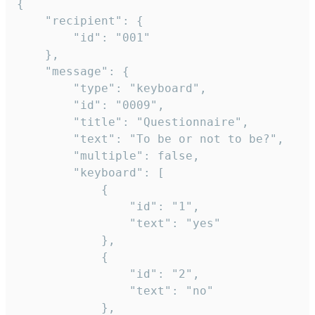
{

	"recipient": {

		"id": "001"

	},

	"message": {

		"type": "keyboard",

		"id": "0009",

		"title": "Questionnaire",

		"text": "To be or not to be?",

		"multiple": false,

		"keyboard": [

			{

				"id": "1",

				"text": "yes"

			},

			{

				"id": "2",

				"text": "no"

			},
