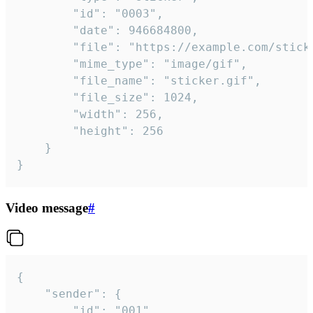
		"id": "0003",

		"date": 946684800,

		"file": "https://example.com/sticker.gif",

		"mime_type": "image/gif",

		"file_name": "sticker.gif",

		"file_size": 1024,

		"width": 256,

		"height": 256

	}

}
Video message
#
{

	"sender": {

		"id": "001"
