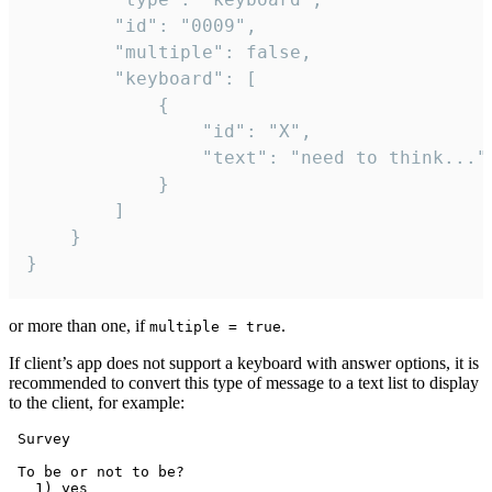
		"id": "0009",

		"multiple": false,

		"keyboard": [

			{

				"id": "X",

				"text": "need to think..."

			}

		]

	}

}
or more than one, if
.
multiple = true
If client’s app does not support a keyboard with answer options, it is
recommended to convert this type of message to a text list to display
to the client, for example:
 Survey

 To be or not to be?

   1) yes
