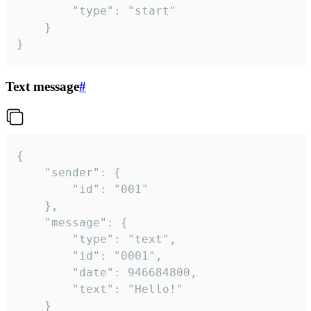
		"type": "start"

	}

}
Text message
#
{

	"sender": {

		"id": "001"

	},

	"message": {

		"type": "text",

		"id": "0001",

		"date": 946684800,

		"text": "Hello!"

	}
