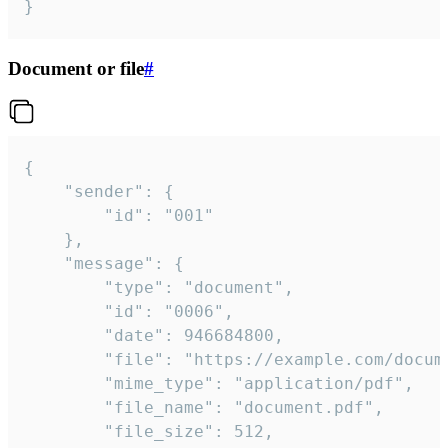
}
Document or file
#
{

	"sender": {

		"id": "001"

	},

	"message": {

		"type": "document",

		"id": "0006",

		"date": 946684800,

		"file": "https://example.com/document.pdf",

		"mime_type": "application/pdf",

		"file_name": "document.pdf",

		"file_size": 512,
