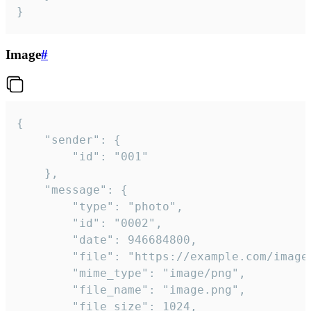
}
Image
#
{

	"sender": {

		"id": "001"

	},

	"message": {

		"type": "photo",

		"id": "0002",

		"date": 946684800,

		"file": "https://example.com/image.png",

		"mime_type": "image/png",

		"file_name": "image.png",

		"file_size": 1024,
