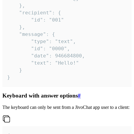
	},

	"recipient": {

		"id": "001"

	},

	"message": {

		"type": "text",

		"id": "0000",

		"date": 946684800,

		"text": "Hello!"

	}

}
Keyboard with answer options
#
The keyboard can only be sent from a JivoChat app user to a client: