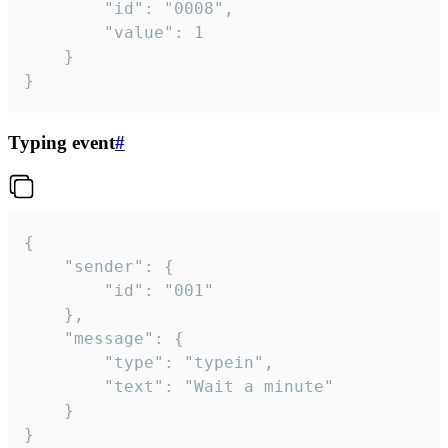
		"id": "0008",

		"value": 1

	}

}
Typing event
#
{

	"sender": {

		"id": "001"

	},

	"message": {

		"type": "typein",

		"text": "Wait a minute"

	}

}