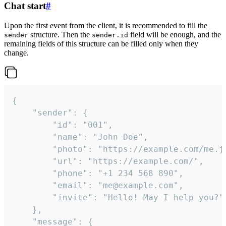
Chat start
#
Upon the first event from the client, it is recommended to fill the
structure. Then the
field will be enough, and the
sender
sender.id
remaining fields of this structure can be filled only when they
change.
{

	"sender": {

		"id": "001",

		"name": "John Doe",

		"photo": "https://example.com/me.jpg",

		"url": "https://example.com/",

		"phone": "+1 234 568 890",

		"email": "me@example.com",

		"invite": "Hello! May I help you?"

	},

	"message": {
