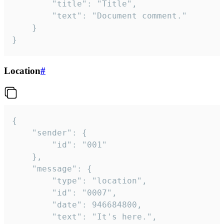
		"title": "Title",

		"text": "Document comment."

	}

}
Location
#
{

	"sender": {

		"id": "001"

	},

	"message": {

		"type": "location",

		"id": "0007",

		"date": 946684800,

		"text": "It's here.",
