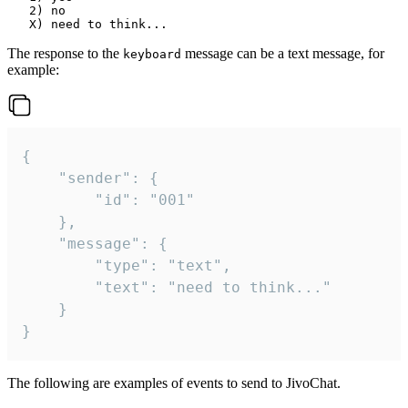
   2) no

The response to the
message can be a text message, for
keyboard
example:
{

	"sender": {

		"id": "001"

	},

	"message": {

		"type": "text",

		"text": "need to think..."

	}

}
The following are examples of events to send to JivoChat.