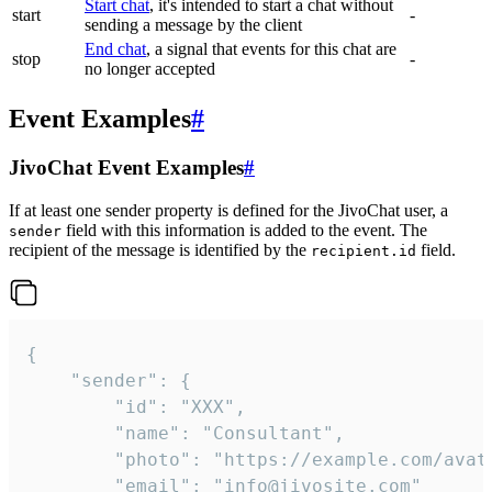
Start chat
, it's intended to start a chat without
start
-
sending a message by the client
End chat
, a signal that events for this chat are
stop
-
no longer accepted
Event Examples
#
JivoChat Event Examples
#
If at least one sender property is defined for the JivoChat user, a
field with this information is added to the event. The
sender
recipient of the message is identified by the
field.
recipient.id
{

	"sender": {

		"id": "XXX",

		"name": "Consultant",

		"photo": "https://example.com/avatar.png",

		"email": "info@jivosite.com"
