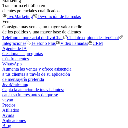
Marketing
Transforma el tráfico en
clientes potenciales cualificados
JivoMarketing
Devolución de llamadas
Ventas
Consigue más ventas, un mayor valor medio
de los pedidos y una mayor base de clientes
Teléfono empresarial de JivoChat
Chat de equipos de JivoChat
Integraciones
Teléfono Plus
Video llamadas
CRM
Agente de IA
Gestiona las preguntas
más frecuentes
WhatsApp
Aumenta las ventas y ofrece asistencia
a tus clientes a través de su aplicación
de mensajería preferida
JivoMarketing
Capta la atención de tus visitantes:
capta su interés antes de que se
vayan
Precios
Afiliados
Ayuda
Aplicaciones
Blog