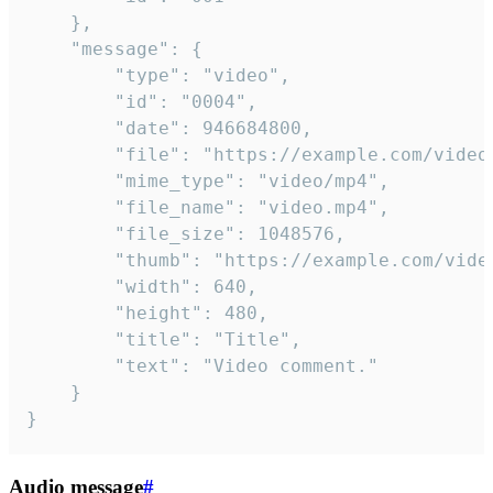
	},

	"message": {

		"type": "video",

		"id": "0004",

		"date": 946684800,

		"file": "https://example.com/video.mp4",

		"mime_type": "video/mp4",

		"file_name": "video.mp4",

		"file_size": 1048576,

		"thumb": "https://example.com/video_thumb.png",

		"width": 640,

		"height": 480,

		"title": "Title",

		"text": "Video comment."

	}

}
Audio message
#