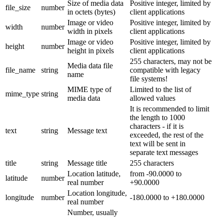
Size of media data
Positive integer, limited by
file_size
number
in octets (bytes)
client applications
Image or video
Positive integer, limited by
width
number
width in pixels
client applications
Image or video
Positive integer, limited by
height
number
height in pixels
client applications
255 characters, may not be
Media data file
file_name
string
compatible with legacy
name
file systems!
MIME type of
Limited to the list of
mime_type
string
media data
allowed values
It is recommended to limit
the length to 1000
characters - if it is
text
string
Message text
exceeded, the rest of the
text will be sent in
separate text messages
title
string
Message title
255 characters
Location latitude,
from -90.0000 to
latitude
number
real number
+90.0000
Location longitude,
longitude
number
-180.0000 to +180.0000
real number
Number, usually