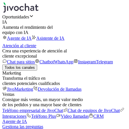
Oportunidades
IA
Aumenta el rendimiento del
equipo con IA
Agente de IA
Asistente de IA
Atención al cliente
Crea una experiencia de atención al
cliente excepcional
Chat para sitios
Chatbot
WhatsApp
Instagram
Telegram
Todos los canales
Marketing
Transforma el tráfico en
clientes potenciales cualificados
JivoMarketing
Devolución de llamadas
Ventas
Consigue más ventas, un mayor valor medio
de los pedidos y una mayor base de clientes
Teléfono empresarial de JivoChat
Chat de equipos de JivoChat
Integraciones
Teléfono Plus
Video llamadas
CRM
Agente de IA
Gestiona las preguntas