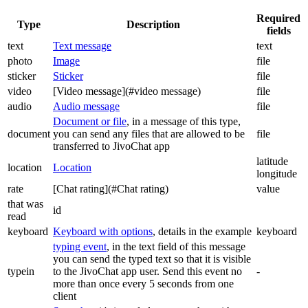
Required
Type
Description
fields
text
Text message
text
photo
Image
file
sticker
Sticker
file
video
[Video message](#video message)
file
audio
Audio message
file
Document or file
, in a message of this type,
document
you can send any files that are allowed to be
file
transferred to JivoChat app
latitude
location
Location
longitude
rate
[Chat rating](#Chat rating)
value
that was
id
read
keyboard
Keyboard with options
, details in the example
keyboard
typing event
, in the text field of this message
you can send the typed text so that it is visible
typein
to the JivoChat app user. Send this event no
-
more than once every 5 seconds from one
client