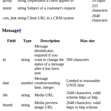
group
string
Department a client applies to
10 digits
255
intent
string
Subject of a customer's request
characters
2048
crm_link
string
Client URL in a CRM system
characters
Message
#
Field
Type
Description
Max size
Message
identificator,
required if you
id
string
want to change the
500 characters
status of a message
after it has been
sent
Message
Limited to reasonable
date
number
creation/sending
UNIX time
time, integer
2048 characters, valid
file
string
Media URL
scheme https or http
Media preview
2048 characters, valid
thumb
string
image URL
https or http scheme