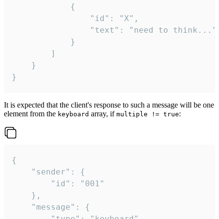
			{

				"id": "X",

				"text": "need to think..."

			}

		]

	}

}
It is expected that the client's response to such a message will be one
element from the
array, if
:
keyboard
multiple != true
{

	"sender": {

		"id": "001"

	},

	"message": {

		"type": "keyboard",
