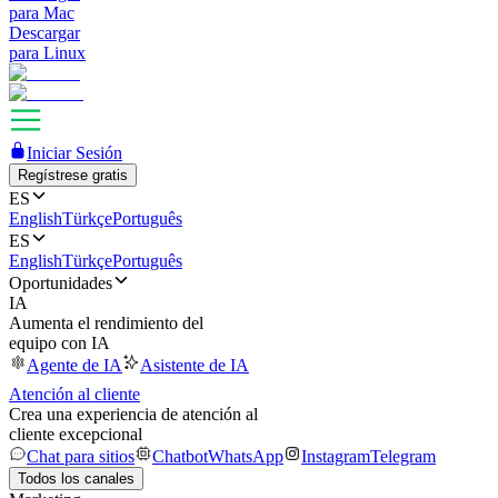
para Mac
Descargar
para Linux
Iniciar Sesión
Regístrese gratis
ES
English
Türkçe
Português
ES
English
Türkçe
Português
Oportunidades
IA
Aumenta el rendimiento del
equipo con IA
Agente de IA
Asistente de IA
Atención al cliente
Crea una experiencia de atención al
cliente excepcional
Chat para sitios
Chatbot
WhatsApp
Instagram
Telegram
Todos los canales