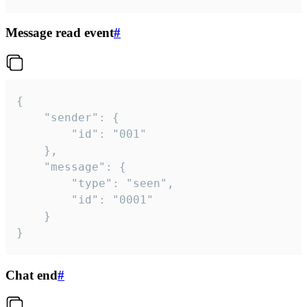
Message read event
#
{

	"sender": {

		"id": "001"

	},

	"message": {

		"type": "seen",

		"id": "0001"

	}

}
Chat end
#