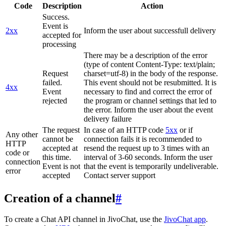
Code
Description
Action
Success.
Event is
2xx
Inform the user about successfull delivery
accepted for
processing
There may be a description of the error
(type of content Content-Type: text/plain;
Request
charset=utf-8) in the body of the response.
failed.
This event should not be resubmitted. It is
4xx
Event
necessary to find and correct the error of
rejected
the program or channel settings that led to
the error. Inform the user about the event
delivery failure
The request
In case of an HTTP code
5xx
or if
Any other
cannot be
connection fails it is recommended to
HTTP
accepted at
resend the request up to 3 times with an
code or
this time.
interval of 3-60 seconds. Inform the user
connection
Event is not
that the event is temporarily undeliverable.
error
accepted
Contact server support
Creation of a channel
#
To create a Chat API channel in JivoChat, use the
JivoChat app
.