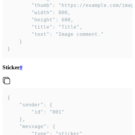
		"thumb": "https://example.com/image_thumb.png",

		"width": 800,

		"height": 600,

		"title": "Title",

		"text": "Image comment."

	}

}
Sticker
#
{

	"sender": {

		"id": "001"

	},

	"message": {

		"type": "sticker",
