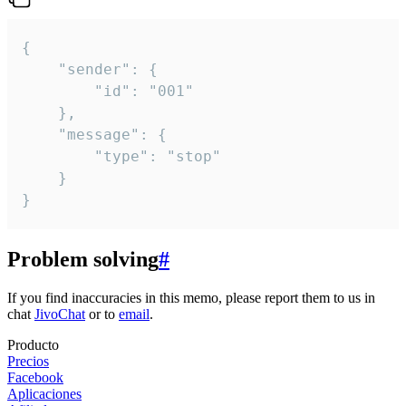
{

	"sender": {

		"id": "001"

	},

	"message": {

		"type": "stop"

	}

}
Problem solving
#
If you find inaccuracies in this memo, please report them to us in
chat
JivoChat
or to
email
.
Producto
Precios
Facebook
Aplicaciones