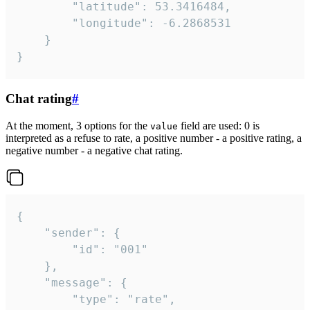
		"latitude": 53.3416484,

		"longitude": -6.2868531

	}

}
Chat rating
#
At the moment, 3 options for the
field are used: 0 is
value
interpreted as a refuse to rate, a positive number - a positive rating, a
negative number - a negative chat rating.
{

	"sender": {

		"id": "001"

	},

	"message": {

		"type": "rate",
