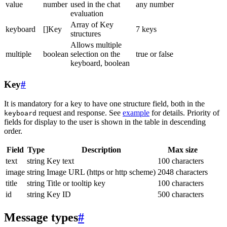
value
number
used in the chat
any number
evaluation
Array of Key
keyboard
[]Key
7 keys
structures
Allows multiple
multiple
boolean
selection on the
true or false
keyboard, boolean
Key
#
It is mandatory for a key to have one structure field, both in the
request and response. See
example
for details. Priority of
keyboard
fields for display to the user is shown in the table in descending
order.
Field
Type
Description
Max size
text
string
Key text
100 characters
image
string
Image URL (https or http scheme)
2048 characters
title
string
Title or tooltip key
100 characters
id
string
Key ID
500 characters
Message types
#