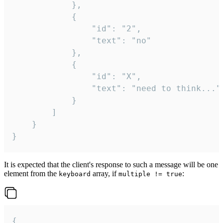
			},

			{

				"id": "2",

				"text": "no"

			},

			{

				"id": "X",

				"text": "need to think..."

			}

		]

	}

}
It is expected that the client's response to such a message will be one
element from the
array, if
:
keyboard
multiple != true
{
