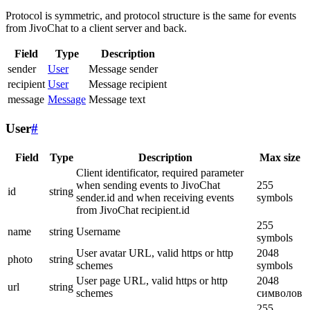
Protocol is symmetric, and protocol structure is the same for events
from JivoChat to a client server and back.
Field
Type
Description
sender
User
Message sender
recipient
User
Message recipient
message
Message
Message text
User
#
Field
Type
Description
Max size
Client identificator, required parameter
when sending events to JivoChat
255
id
string
sender.id and when receiving events
symbols
from JivoChat recipient.id
255
name
string
Username
symbols
User avatar URL, valid https or http
2048
photo
string
schemes
symbols
User page URL, valid https or http
2048
url
string
schemes
символов
255