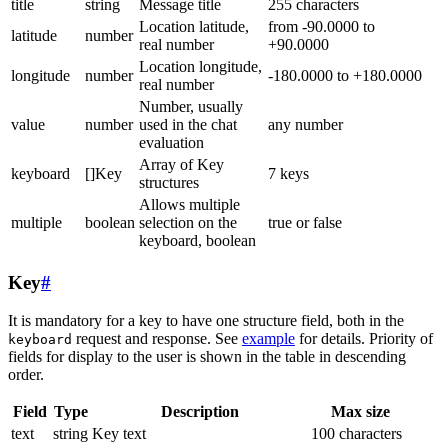
title
string
Message title
255 characters
Location latitude,
from -90.0000 to
latitude
number
real number
+90.0000
Location longitude,
longitude
number
-180.0000 to +180.0000
real number
Number, usually
value
number
used in the chat
any number
evaluation
Array of Key
keyboard
[]Key
7 keys
structures
Allows multiple
multiple
boolean
selection on the
true or false
keyboard, boolean
Key
#
It is mandatory for a key to have one structure field, both in the
request and response. See
example
for details. Priority of
keyboard
fields for display to the user is shown in the table in descending
order.
Field
Type
Description
Max size
text
string
Key text
100 characters