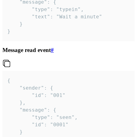
	"message": {

		"type": "typein",

		"text": "Wait a minute"

	}

}
Message read event
#
{

	"sender": {

		"id": "001"

	},

	"message": {

		"type": "seen",

		"id": "0001"

	}
