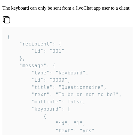
The keyboard can only be sent from a JivoChat app user to a client:
{

	"recipient": {

		"id": "001"

	},

	"message": {

		"type": "keyboard",

		"id": "0009",

		"title": "Questionnaire",

		"text": "To be or not to be?",

		"multiple": false,

		"keyboard": [

			{

				"id": "1",

				"text": "yes"
