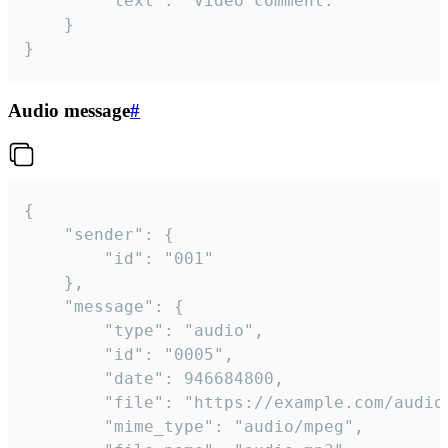
		"text": "Video comment."

	}

}
Audio message
#
{

	"sender": {

		"id": "001"

	},

	"message": {

		"type": "audio",

		"id": "0005",

		"date": 946684800,

		"file": "https://example.com/audio.mp3",

		"mime_type": "audio/mpeg",
