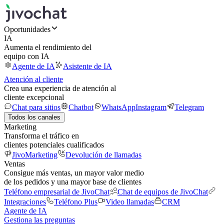
Oportunidades
IA
Aumenta el rendimiento del
equipo con IA
Agente de IA
Asistente de IA
Atención al cliente
Crea una experiencia de atención al
cliente excepcional
Chat para sitios
Chatbot
WhatsApp
Instagram
Telegram
Todos los canales
Marketing
Transforma el tráfico en
clientes potenciales cualificados
JivoMarketing
Devolución de llamadas
Ventas
Consigue más ventas, un mayor valor medio
de los pedidos y una mayor base de clientes
Teléfono empresarial de JivoChat
Chat de equipos de JivoChat
Integraciones
Teléfono Plus
Video llamadas
CRM
Agente de IA
Gestiona las preguntas