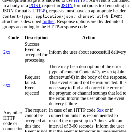
development stage it is allowed to use
HTTP
). An event is contained
in a body of a
POST
-request in
JSON
format (note: text encoding in
JSON format is
UTF-8
), requests must have an appropriate header
. Event
Content-Type: application/json; charset=utf-8
structure is described
further
. Response options are divided into 3
groups according to the HTTP-response code.
Code
Description
Action
Success.
Event is
2xx
Inform the user about successfull delivery
accepted for
processing
There may be a description of the error
(type of content Content-Type: text/plain;
Request
charset=utf-8) in the body of the response.
failed.
This event should not be resubmitted. It is
4xx
Event
necessary to find and correct the error of
rejected
the program or channel settings that led to
the error. Inform the user about the event
delivery failure
The request
In case of an HTTP code
5xx
or if
Any other
cannot be
connection fails it is recommended to
HTTP
accepted at
resend the request up to 3 times with an
code or
this time.
interval of 3-60 seconds. Inform the user
connection
Event is not
that the event is temporarily undeliverable.