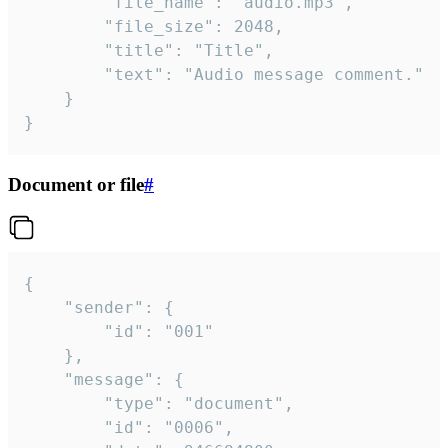
		"file_name": "audio.mp3",

		"file_size": 2048,

		"title": "Title",

		"text": "Audio message comment."

	}

}
Document or file
#
{

	"sender": {

		"id": "001"

	},

	"message": {

		"type": "document",

		"id": "0006",
