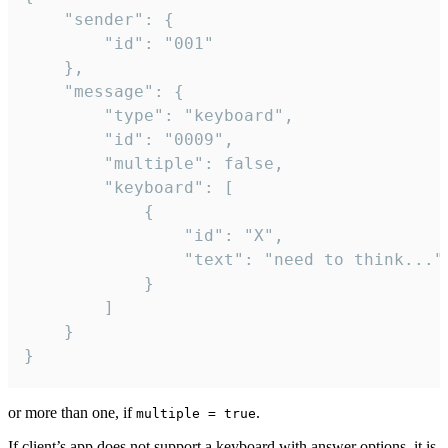
	"sender": {

		"id": "001"

	},

	"message": {

		"type": "keyboard",

		"id": "0009",

		"multiple": false,

		"keyboard": [

			{

				"id": "X",

				"text": "need to think..."

			}

		]

	}

}
or more than one, if
.
multiple = true
If client’s app does not support a keyboard with answer options, it is