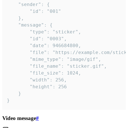
	"sender": {

		"id": "001"

	},

	"message": {

		"type": "sticker",

		"id": "0003",

		"date": 946684800,

		"file": "https://example.com/sticker.gif",

		"mime_type": "image/gif",

		"file_name": "sticker.gif",

		"file_size": 1024,

		"width": 256,

		"height": 256

	}

}
Video message
#