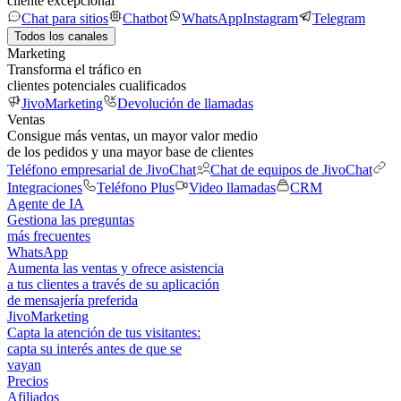
cliente excepcional
Chat para sitios
Chatbot
WhatsApp
Instagram
Telegram
Todos los canales
Marketing
Transforma el tráfico en
clientes potenciales cualificados
JivoMarketing
Devolución de llamadas
Ventas
Consigue más ventas, un mayor valor medio
de los pedidos y una mayor base de clientes
Teléfono empresarial de JivoChat
Chat de equipos de JivoChat
Integraciones
Teléfono Plus
Video llamadas
CRM
Agente de IA
Gestiona las preguntas
más frecuentes
WhatsApp
Aumenta las ventas y ofrece asistencia
a tus clientes a través de su aplicación
de mensajería preferida
JivoMarketing
Capta la atención de tus visitantes:
capta su interés antes de que se
vayan
Precios
Afiliados