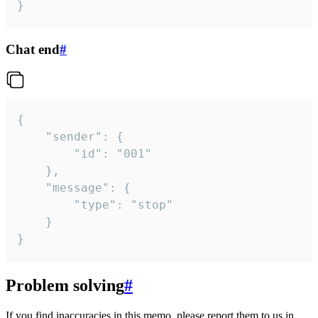
}
Chat end
#
{

	"sender": {

		"id": "001"

	},

	"message": {

		"type": "stop"

	}

}
Problem solving
#
If you find inaccuracies in this memo, please report them to us in