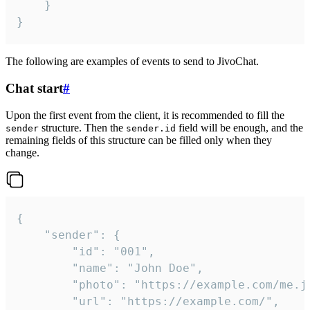
	}

}
The following are examples of events to send to JivoChat.
Chat start
#
Upon the first event from the client, it is recommended to fill the
structure. Then the
field will be enough, and the
sender
sender.id
remaining fields of this structure can be filled only when they
change.
{

	"sender": {

		"id": "001",

		"name": "John Doe",

		"photo": "https://example.com/me.jpg",

		"url": "https://example.com/",
