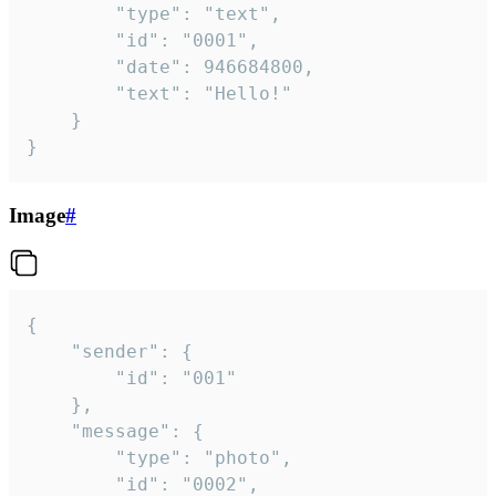
		"type": "text",

		"id": "0001",

		"date": 946684800,

		"text": "Hello!"

	}

}
Image
#
{

	"sender": {

		"id": "001"

	},

	"message": {

		"type": "photo",

		"id": "0002",
