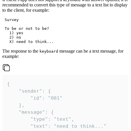
recommended to convert this type of message to a text list to display
to the client, for example:
 Survey

 To be or not to be?

   1) yes

   2) no

The response to the
message can be a text message, for
keyboard
example:
{

	"sender": {

		"id": "001"

	},

	"message": {

		"type": "text",

		"text": "need to think..."
