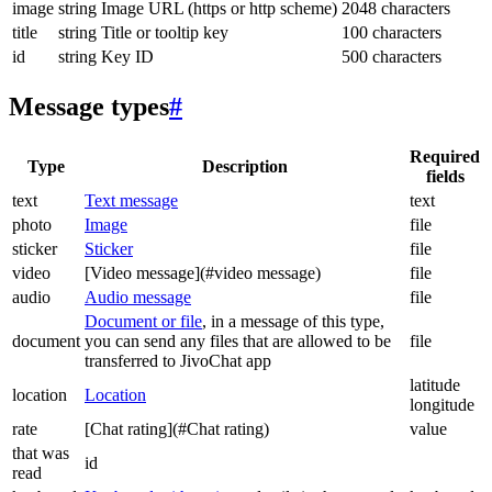
image
string
Image URL (https or http scheme)
2048 characters
title
string
Title or tooltip key
100 characters
id
string
Key ID
500 characters
Message types
#
Required
Type
Description
fields
text
Text message
text
photo
Image
file
sticker
Sticker
file
video
[Video message](#video message)
file
audio
Audio message
file
Document or file
, in a message of this type,
document
you can send any files that are allowed to be
file
transferred to JivoChat app
latitude
location
Location
longitude
rate
[Chat rating](#Chat rating)
value
that was
id
read