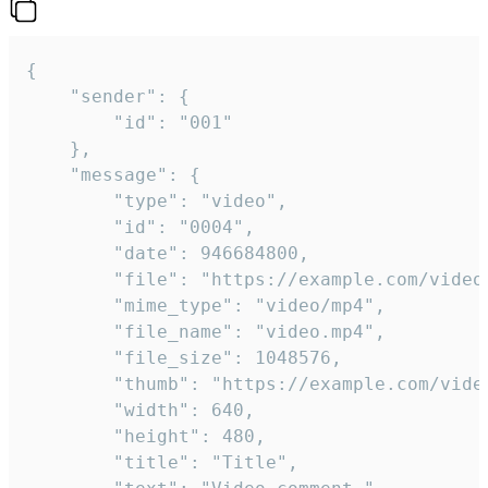
{

	"sender": {

		"id": "001"

	},

	"message": {

		"type": "video",

		"id": "0004",

		"date": 946684800,

		"file": "https://example.com/video.mp4",

		"mime_type": "video/mp4",

		"file_name": "video.mp4",

		"file_size": 1048576,

		"thumb": "https://example.com/video_thumb.png",

		"width": 640,

		"height": 480,

		"title": "Title",
