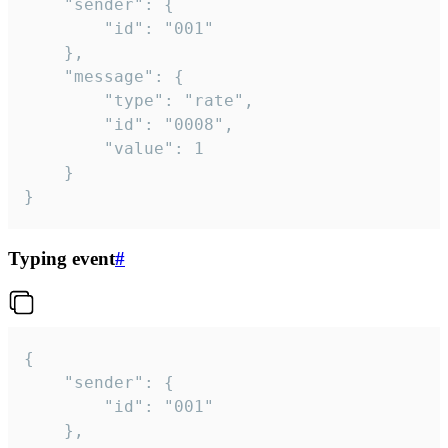
	"sender": {

		"id": "001"

	},

	"message": {

		"type": "rate",

		"id": "0008",

		"value": 1

	}

}
Typing event
#
{

	"sender": {

		"id": "001"

	},
