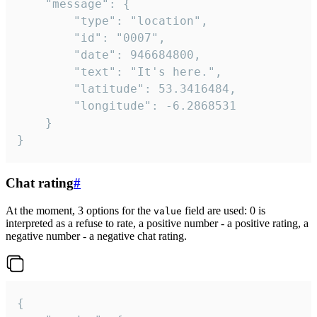
	"message": {

		"type": "location",

		"id": "0007",

		"date": 946684800,

		"text": "It's here.",

		"latitude": 53.3416484,

		"longitude": -6.2868531

	}

}
Chat rating
#
At the moment, 3 options for the
field are used: 0 is
value
interpreted as a refuse to rate, a positive number - a positive rating, a
negative number - a negative chat rating.
{
