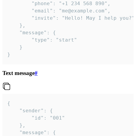
		"phone": "+1 234 568 890",

		"email": "me@example.com",

		"invite": "Hello! May I help you?"

	},

	"message": {

		"type": "start"

	}

}
Text message
#
{

	"sender": {

		"id": "001"

	},

	"message": {
