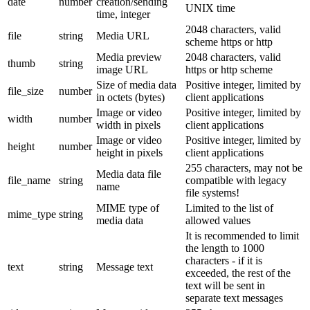
date
number
creation/sending
UNIX time
time, integer
2048 characters, valid
file
string
Media URL
scheme https or http
Media preview
2048 characters, valid
thumb
string
image URL
https or http scheme
Size of media data
Positive integer, limited by
file_size
number
in octets (bytes)
client applications
Image or video
Positive integer, limited by
width
number
width in pixels
client applications
Image or video
Positive integer, limited by
height
number
height in pixels
client applications
255 characters, may not be
Media data file
file_name
string
compatible with legacy
name
file systems!
MIME type of
Limited to the list of
mime_type
string
media data
allowed values
It is recommended to limit
the length to 1000
characters - if it is
text
string
Message text
exceeded, the rest of the
text will be sent in
separate text messages