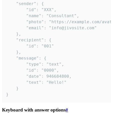
	"sender": {

		"id": "XXX",

		"name": "Consultant",

		"photo": "https://example.com/avatar.png",

		"email": "info@jivosite.com"

	},

	"recipient": {

		"id": "001"

	},

	"message": {

		"type": "text",

		"id": "0000",

		"date": 946684800,

		"text": "Hello!"

	}

}
Keyboard with answer options
#