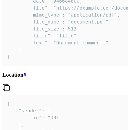
		"date": 946684800,

		"file": "https://example.com/document.pdf",

		"mime_type": "application/pdf",

		"file_name": "document.pdf",

		"file_size": 512,

		"title": "Title",

		"text": "Document comment."

	}

}
Location
#
{

	"sender": {

		"id": "001"

	},
