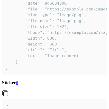
		"date": 946684800,

		"file": "https://example.com/image.png",

		"mime_type": "image/png",

		"file_name": "image.png",

		"file_size": 1024,

		"thumb": "https://example.com/image_thumb.png",

		"width": 800,

		"height": 600,

		"title": "Title",

		"text": "Image comment."

	}

}
Sticker
#
{
