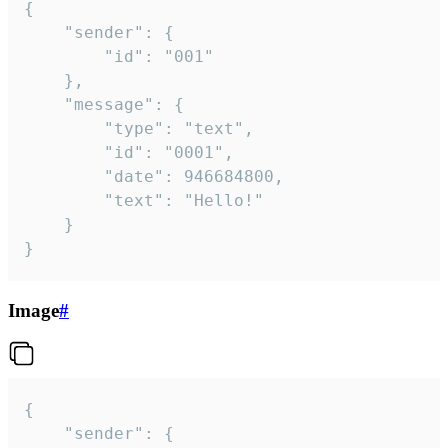
{

	"sender": {

		"id": "001"

	},

	"message": {

		"type": "text",

		"id": "0001",

		"date": 946684800,

		"text": "Hello!"

	}

}
Image
#
{

	"sender": {
