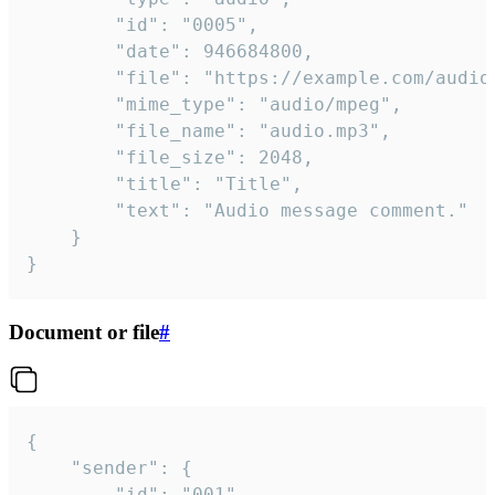
		"id": "0005",

		"date": 946684800,

		"file": "https://example.com/audio.mp3",

		"mime_type": "audio/mpeg",

		"file_name": "audio.mp3",

		"file_size": 2048,

		"title": "Title",

		"text": "Audio message comment."

	}

}
Document or file
#
{

	"sender": {

		"id": "001"
