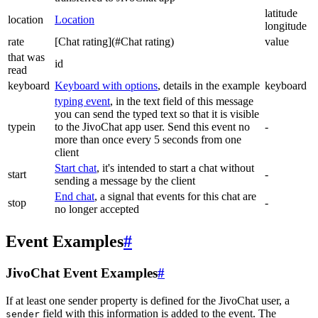
latitude
location
Location
longitude
rate
[Chat rating](#Chat rating)
value
that was
id
read
keyboard
Keyboard with options
, details in the example
keyboard
typing event
, in the text field of this message
you can send the typed text so that it is visible
typein
to the JivoChat app user. Send this event no
-
more than once every 5 seconds from one
client
Start chat
, it's intended to start a chat without
start
-
sending a message by the client
End chat
, a signal that events for this chat are
stop
-
no longer accepted
Event Examples
#
JivoChat Event Examples
#
If at least one sender property is defined for the JivoChat user, a
field with this information is added to the event. The
sender