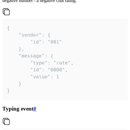
negative number - a negative chat rating.
{

	"sender": {

		"id": "001"

	},

	"message": {

		"type": "rate",

		"id": "0008",

		"value": 1

	}

}
Typing event
#