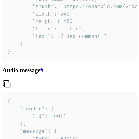
		"thumb": "https://example.com/video_thumb.png",

		"width": 640,

		"height": 480,

		"title": "Title",

		"text": "Video comment."

	}

}
Audio message
#
{

	"sender": {

		"id": "001"

	},

	"message": {

		"type": "audio",
