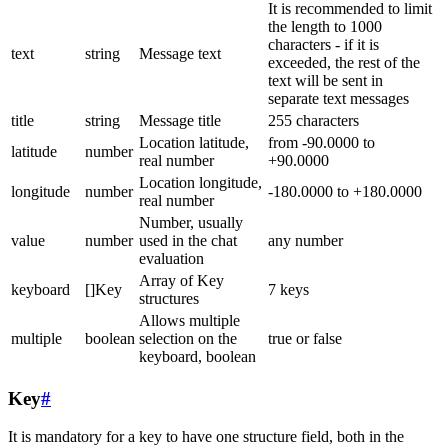
It is recommended to limit
the length to 1000
characters - if it is
text
string
Message text
exceeded, the rest of the
text will be sent in
separate text messages
title
string
Message title
255 characters
Location latitude,
from -90.0000 to
latitude
number
real number
+90.0000
Location longitude,
longitude
number
-180.0000 to +180.0000
real number
Number, usually
value
number
used in the chat
any number
evaluation
Array of Key
keyboard
[]Key
7 keys
structures
Allows multiple
multiple
boolean
selection on the
true or false
keyboard, boolean
Key
#
It is mandatory for a key to have one structure field, both in the