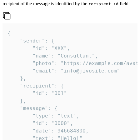
recipient of the message is identified by the
field.
recipient.id
{

	"sender": {

		"id": "XXX",

		"name": "Consultant",

		"photo": "https://example.com/avatar.png",

		"email": "info@jivosite.com"

	},

	"recipient": {

		"id": "001"

	},

	"message": {

		"type": "text",

		"id": "0000",

		"date": 946684800,

		"text": "Hello!"
