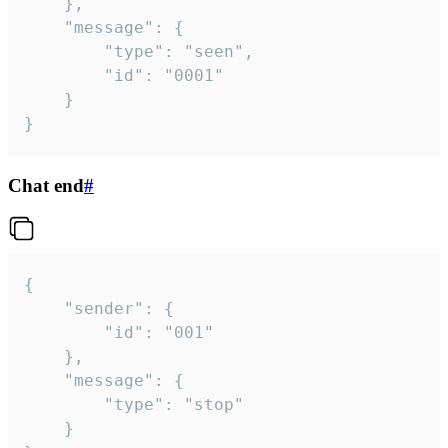
	},

	"message": {

		"type": "seen",

		"id": "0001"

	}

}
Chat end
#
{

	"sender": {

		"id": "001"

	},

	"message": {

		"type": "stop"

	}
