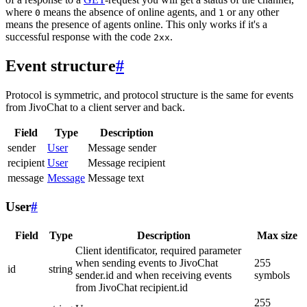
where
means the absence of online agents, and
or any other
0
1
means the presence of agents online. This only works if it's a
successful response with the code
.
2xx
Event structure
#
Protocol is symmetric, and protocol structure is the same for events
from JivoChat to a client server and back.
Field
Type
Description
sender
User
Message sender
recipient
User
Message recipient
message
Message
Message text
User
#
Field
Type
Description
Max size
Client identificator, required parameter
when sending events to JivoChat
255
id
string
sender.id and when receiving events
symbols
from JivoChat recipient.id
255