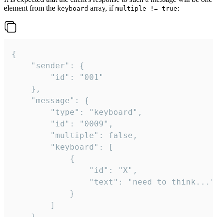
element from the
array, if
:
keyboard
multiple != true
{

	"sender": {

		"id": "001"

	},

	"message": {

		"type": "keyboard",

		"id": "0009",

		"multiple": false,

		"keyboard": [

			{

				"id": "X",

				"text": "need to think..."

			}

		]

	}
