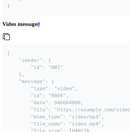
}
Video message
#
{

	"sender": {

		"id": "001"

	},

	"message": {

		"type": "video",

		"id": "0004",

		"date": 946684800,

		"file": "https://example.com/video.mp4",

		"mime_type": "video/mp4",

		"file_name": "video.mp4",

		"file_size": 1048576,
