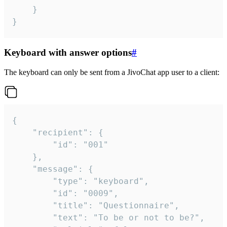
	}

}
Keyboard with answer options
#
The keyboard can only be sent from a JivoChat app user to a client:
{

	"recipient": {

		"id": "001"

	},

	"message": {

		"type": "keyboard",

		"id": "0009",

		"title": "Questionnaire",

		"text": "To be or not to be?",
