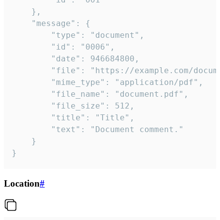
	},

	"message": {

		"type": "document",

		"id": "0006",

		"date": 946684800,

		"file": "https://example.com/document.pdf",

		"mime_type": "application/pdf",

		"file_name": "document.pdf",

		"file_size": 512,

		"title": "Title",

		"text": "Document comment."

	}

}
Location
#