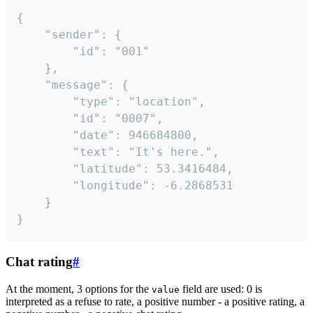
{

	"sender": {

		"id": "001"

	},

	"message": {

		"type": "location",

		"id": "0007",

		"date": 946684800,

		"text": "It's here.",

		"latitude": 53.3416484,

		"longitude": -6.2868531

	}

}
Chat rating
#
At the moment, 3 options for the
field are used: 0 is
value
interpreted as a refuse to rate, a positive number - a positive rating, a