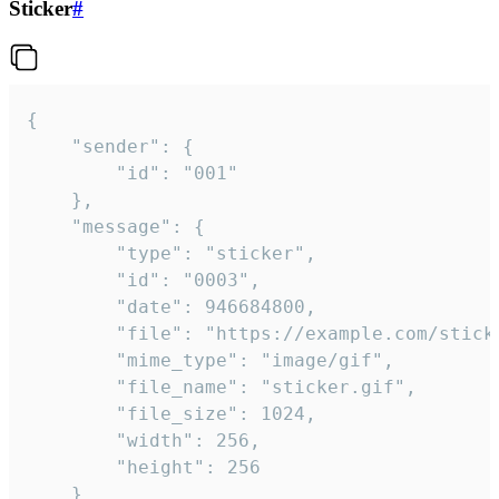
Sticker
#
{

	"sender": {

		"id": "001"

	},

	"message": {

		"type": "sticker",

		"id": "0003",

		"date": 946684800,

		"file": "https://example.com/sticker.gif",

		"mime_type": "image/gif",

		"file_name": "sticker.gif",

		"file_size": 1024,

		"width": 256,

		"height": 256

	}
