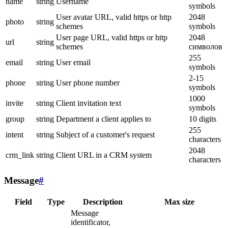
name
string
Username
symbols
User avatar URL, valid https or http
2048
photo
string
schemes
symbols
User page URL, valid https or http
2048
url
string
schemes
символов
255
email
string
User email
symbols
2-15
phone
string
User phone number
symbols
1000
invite
string
Client invitation text
symbols
group
string
Department a client applies to
10 digits
255
intent
string
Subject of a customer's request
characters
2048
crm_link
string
Client URL in a CRM system
characters
Message
#
Field
Type
Description
Max size
Message
identificator,