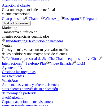
Atención al cliente
Crea una experiencia de atención al
cliente excepcional
Chat para sitios
Chatbot
WhatsApp
Instagram
Telegram
Todos los canales
Marketing
Transforma el tráfico en
clientes potenciales cualificados
JivoMarketing
Devolución de llamadas
Ventas
Consigue más ventas, un mayor valor medio
de los pedidos y una mayor base de clientes
Teléfono empresarial de JivoChat
Chat de equipos de JivoChat
Integraciones
Teléfono Plus
Video llamadas
CRM
Agente de IA
Gestiona las preguntas
más frecuentes
WhatsApp
Aumenta las ventas y ofrece asistencia
a tus clientes a través de su aplicación
de mensajería preferida
JivoMarketing
Capta la atención de tus visitantes:
capta su interés antes de que se