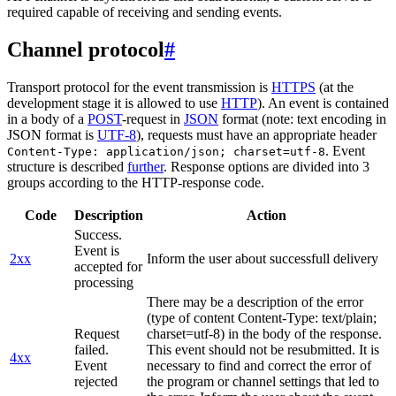
required capable of receiving and sending events.
Channel protocol
#
Transport protocol for the event transmission is
HTTPS
(at the
development stage it is allowed to use
HTTP
). An event is contained
in a body of a
POST
-request in
JSON
format (note: text encoding in
JSON format is
UTF-8
), requests must have an appropriate header
. Event
Content-Type: application/json; charset=utf-8
structure is described
further
. Response options are divided into 3
groups according to the HTTP-response code.
Code
Description
Action
Success.
Event is
2xx
Inform the user about successfull delivery
accepted for
processing
There may be a description of the error
(type of content Content-Type: text/plain;
Request
charset=utf-8) in the body of the response.
failed.
This event should not be resubmitted. It is
4xx
Event
necessary to find and correct the error of
rejected
the program or channel settings that led to