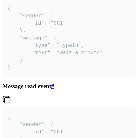
{

	"sender": {

		"id": "001"

	},

	"message": {

		"type": "typein",

		"text": "Wait a minute"

	}

}
Message read event
#
{

	"sender": {

		"id": "001"
