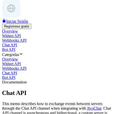
Iniciar Sesión
Regístrese gratis
Overview
Widget API
Webhooks API
Chat API
Bot API
Categorías
Overview
Widget API
Webhooks API
Chat API
Bot API
Documentation
Chat API
This memo describes how to exchange events between servers
through the Chat API channel when integrating with
JivoChat
. Chat
API channel is asynchronous and bidirectional, a custom server is