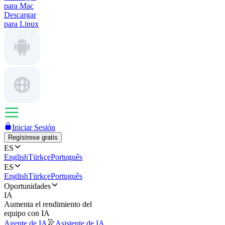
para Mac
Descargar
para Linux
Iniciar Sesión
Regístrese gratis
ES
English
Türkçe
Português
ES
English
Türkçe
Português
Oportunidades
IA
Aumenta el rendimiento del
equipo con IA
Agente de IA
Asistente de IA