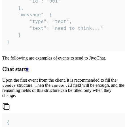
		"id": "001"

	},

	"message": {

		"type": "text",

		"text": "need to think..."

	}

}
The following are examples of events to send to JivoChat.
Chat start
#
Upon the first event from the client, it is recommended to fill the
structure. Then the
field will be enough, and the
sender
sender.id
remaining fields of this structure can be filled only when they
change.
{
