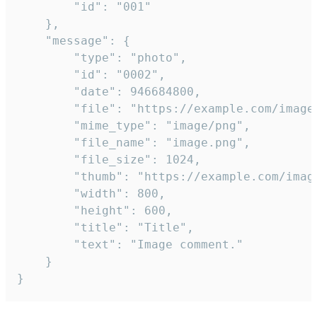
		"id": "001"

	},

	"message": {

		"type": "photo",

		"id": "0002",

		"date": 946684800,

		"file": "https://example.com/image.png",

		"mime_type": "image/png",

		"file_name": "image.png",

		"file_size": 1024,

		"thumb": "https://example.com/image_thumb.png",

		"width": 800,

		"height": 600,

		"title": "Title",

		"text": "Image comment."

	}

}