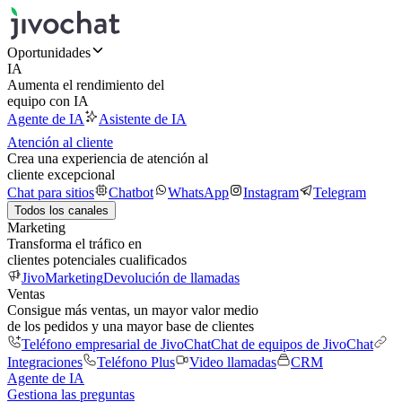
Oportunidades
IA
Aumenta el rendimiento del
equipo con IA
Agente de IA
Asistente de IA
Atención al cliente
Crea una experiencia de atención al
cliente excepcional
Chat para sitios
Chatbot
WhatsApp
Instagram
Telegram
Todos los canales
Marketing
Transforma el tráfico en
clientes potenciales cualificados
JivoMarketing
Devolución de llamadas
Ventas
Consigue más ventas, un mayor valor medio
de los pedidos y una mayor base de clientes
Teléfono empresarial de JivoChat
Chat de equipos de JivoChat
Integraciones
Teléfono Plus
Video llamadas
CRM
Agente de IA
Gestiona las preguntas