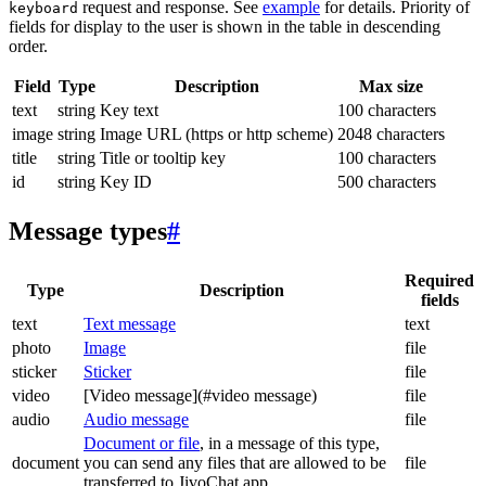
request and response. See
example
for details. Priority of
keyboard
fields for display to the user is shown in the table in descending
order.
Field
Type
Description
Max size
text
string
Key text
100 characters
image
string
Image URL (https or http scheme)
2048 characters
title
string
Title or tooltip key
100 characters
id
string
Key ID
500 characters
Message types
#
Required
Type
Description
fields
text
Text message
text
photo
Image
file
sticker
Sticker
file
video
[Video message](#video message)
file
audio
Audio message
file
Document or file
, in a message of this type,
document
you can send any files that are allowed to be
file
transferred to JivoChat app