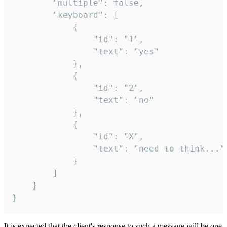
		"multiple": false,

		"keyboard": [

			{

				"id": "1",

				"text": "yes"

			},

			{

				"id": "2",

				"text": "no"

			},

			{

				"id": "X",

				"text": "need to think..."

			}

		]

	}

}
It is expected that the client's response to such a message will be one