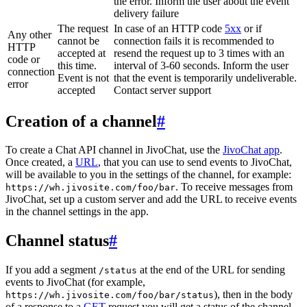
the error. Inform the user about the event
delivery failure
The request
In case of an HTTP code
5xx
or if
Any other
cannot be
connection fails it is recommended to
HTTP
accepted at
resend the request up to 3 times with an
code or
this time.
interval of 3-60 seconds. Inform the user
connection
Event is not
that the event is temporarily undeliverable.
error
accepted
Contact server support
Creation of a channel
#
To create a Chat API channel in JivoChat, use the
JivoChat app
.
Once created, a
URL
, that you can use to send events to JivoChat,
will be available to you in the settings of the channel, for example:
. To receive messages from
https://wh.jivosite.com/foo/bar
JivoChat, set up a custom server and add the URL to receive events
in the channel settings in the app.
Channel status
#
If you add a segment
at the end of the URL for sending
/status
events to JivoChat (for example,
), then in the body
https://wh.jivosite.com/foo/bar/status
of a response to a
GET
-request you will get a status of the channel,