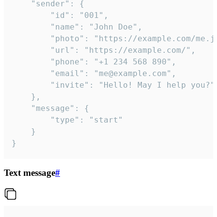
	"sender": {

		"id": "001",

		"name": "John Doe",

		"photo": "https://example.com/me.jpg",

		"url": "https://example.com/",

		"phone": "+1 234 568 890",

		"email": "me@example.com",

		"invite": "Hello! May I help you?"

	},

	"message": {

		"type": "start"

	}

}
Text message
#