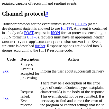
required capable of receiving and sending events.
Channel protocol
#
Transport protocol for the event transmission is
HTTPS
(at the
development stage it is allowed to use
HTTP
). An event is contained
in a body of a
POST
-request in
JSON
format (note: text encoding in
JSON format is
UTF-8
), requests must have an appropriate header
. Event
Content-Type: application/json; charset=utf-8
structure is described
further
. Response options are divided into 3
groups according to the HTTP-response code.
Code
Description
Action
Success.
Event is
2xx
Inform the user about successfull delivery
accepted for
processing
There may be a description of the error
(type of content Content-Type: text/plain;
Request
charset=utf-8) in the body of the response.
failed.
This event should not be resubmitted. It is
4xx
Event
necessary to find and correct the error of
rejected
the program or channel settings that led to