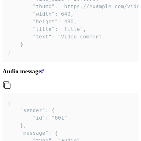
		"thumb": "https://example.com/video_thumb.png",

		"width": 640,

		"height": 480,

		"title": "Title",

		"text": "Video comment."

	}

}
Audio message
#
{

	"sender": {

		"id": "001"

	},

	"message": {

		"type": "audio",
