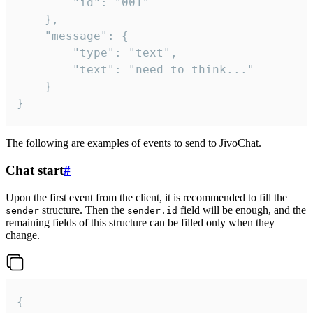
		"id": "001"

	},

	"message": {

		"type": "text",

		"text": "need to think..."

	}

}
The following are examples of events to send to JivoChat.
Chat start
#
Upon the first event from the client, it is recommended to fill the
structure. Then the
field will be enough, and the
sender
sender.id
remaining fields of this structure can be filled only when they
change.
{
