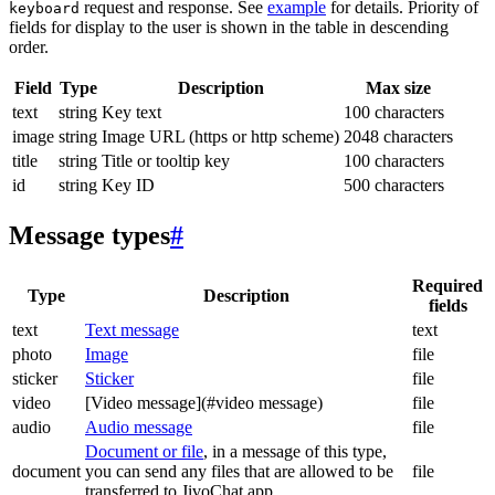
request and response. See
example
for details. Priority of
keyboard
fields for display to the user is shown in the table in descending
order.
Field
Type
Description
Max size
text
string
Key text
100 characters
image
string
Image URL (https or http scheme)
2048 characters
title
string
Title or tooltip key
100 characters
id
string
Key ID
500 characters
Message types
#
Required
Type
Description
fields
text
Text message
text
photo
Image
file
sticker
Sticker
file
video
[Video message](#video message)
file
audio
Audio message
file
Document or file
, in a message of this type,
document
you can send any files that are allowed to be
file
transferred to JivoChat app