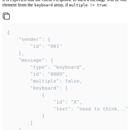
element from the
array, if
:
keyboard
multiple != true
{

	"sender": {

		"id": "001"

	},

	"message": {

		"type": "keyboard",

		"id": "0009",

		"multiple": false,

		"keyboard": [

			{

				"id": "X",

				"text": "need to think..."

			}

		]

	}
