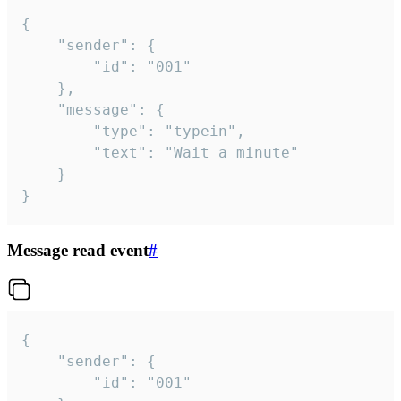
{

	"sender": {

		"id": "001"

	},

	"message": {

		"type": "typein",

		"text": "Wait a minute"

	}

}
Message read event
#
{

	"sender": {

		"id": "001"
