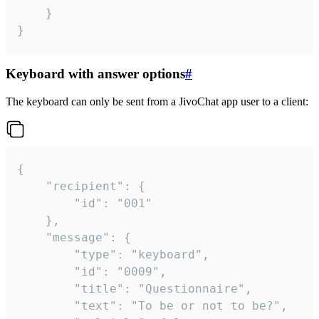
	}

}
Keyboard with answer options
#
The keyboard can only be sent from a JivoChat app user to a client:
{

	"recipient": {

		"id": "001"

	},

	"message": {

		"type": "keyboard",

		"id": "0009",

		"title": "Questionnaire",

		"text": "To be or not to be?",
