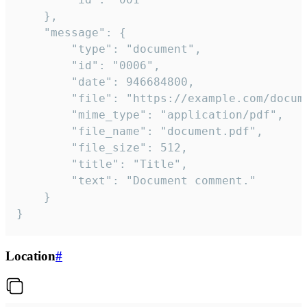
	},

	"message": {

		"type": "document",

		"id": "0006",

		"date": 946684800,

		"file": "https://example.com/document.pdf",

		"mime_type": "application/pdf",

		"file_name": "document.pdf",

		"file_size": 512,

		"title": "Title",

		"text": "Document comment."

	}

}
Location
#