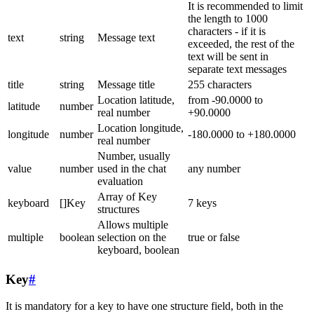
It is recommended to limit
the length to 1000
characters - if it is
text
string
Message text
exceeded, the rest of the
text will be sent in
separate text messages
title
string
Message title
255 characters
Location latitude,
from -90.0000 to
latitude
number
real number
+90.0000
Location longitude,
longitude
number
-180.0000 to +180.0000
real number
Number, usually
value
number
used in the chat
any number
evaluation
Array of Key
keyboard
[]Key
7 keys
structures
Allows multiple
multiple
boolean
selection on the
true or false
keyboard, boolean
Key
#
It is mandatory for a key to have one structure field, both in the