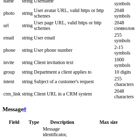
name
string
Username
symbols
User avatar URL, valid https or http
2048
photo
string
schemes
symbols
User page URL, valid https or http
2048
url
string
schemes
символов
255
email
string
User email
symbols
2-15
phone
string
User phone number
symbols
1000
invite
string
Client invitation text
symbols
group
string
Department a client applies to
10 digits
255
intent
string
Subject of a customer's request
characters
2048
crm_link
string
Client URL in a CRM system
characters
Message
#
Field
Type
Description
Max size
Message
identificator,