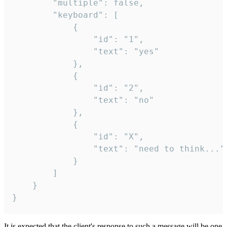
		"multiple": false,

		"keyboard": [

			{

				"id": "1",

				"text": "yes"

			},

			{

				"id": "2",

				"text": "no"

			},

			{

				"id": "X",

				"text": "need to think..."

			}

		]

	}

}
It is expected that the client's response to such a message will be one