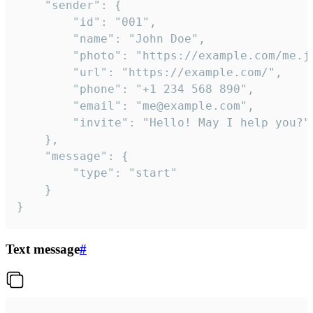
	"sender": {

		"id": "001",

		"name": "John Doe",

		"photo": "https://example.com/me.jpg",

		"url": "https://example.com/",

		"phone": "+1 234 568 890",

		"email": "me@example.com",

		"invite": "Hello! May I help you?"

	},

	"message": {

		"type": "start"

	}

}
Text message
#