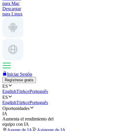
para Mac
Descargar
para Linux
Iniciar Sesión
Regístrese gratis
ES
English
Türkçe
Português
ES
English
Türkçe
Português
Oportunidades
IA
Aumenta el rendimiento del
equipo con IA
Agente de IA
Asistente de IA