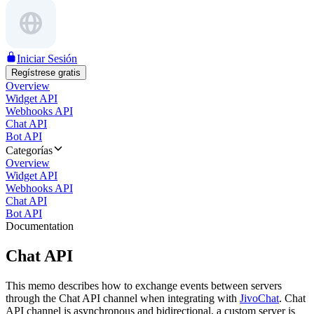
Iniciar Sesión
Regístrese gratis
Overview
Widget API
Webhooks API
Chat API
Bot API
Categorías
Overview
Widget API
Webhooks API
Chat API
Bot API
Documentation
Chat API
This memo describes how to exchange events between servers
through the Chat API channel when integrating with
JivoChat
. Chat
API channel is asynchronous and bidirectional, a custom server is