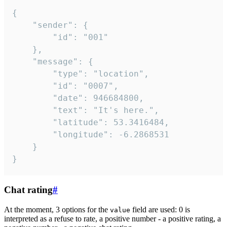
{

	"sender": {

		"id": "001"

	},

	"message": {

		"type": "location",

		"id": "0007",

		"date": 946684800,

		"text": "It's here.",

		"latitude": 53.3416484,

		"longitude": -6.2868531

	}

}
Chat rating
#
At the moment, 3 options for the
field are used: 0 is
value
interpreted as a refuse to rate, a positive number - a positive rating, a