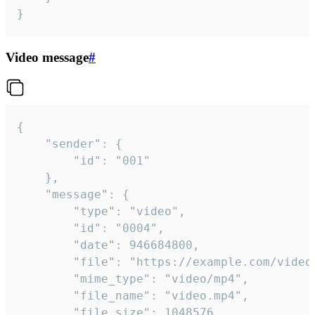
}
Video message
#
{

	"sender": {

		"id": "001"

	},

	"message": {

		"type": "video",

		"id": "0004",

		"date": 946684800,

		"file": "https://example.com/video.mp4",

		"mime_type": "video/mp4",

		"file_name": "video.mp4",

		"file_size": 1048576,
