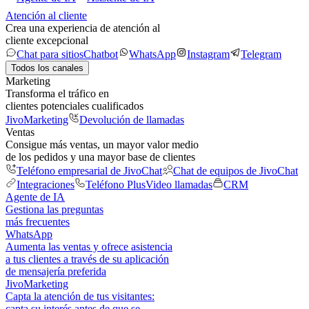
Atención al cliente
Crea una experiencia de atención al
cliente excepcional
Chat para sitios
Chatbot
WhatsApp
Instagram
Telegram
Todos los canales
Marketing
Transforma el tráfico en
clientes potenciales cualificados
JivoMarketing
Devolución de llamadas
Ventas
Consigue más ventas, un mayor valor medio
de los pedidos y una mayor base de clientes
Teléfono empresarial de JivoChat
Chat de equipos de JivoChat
Integraciones
Teléfono Plus
Video llamadas
CRM
Agente de IA
Gestiona las preguntas
más frecuentes
WhatsApp
Aumenta las ventas y ofrece asistencia
a tus clientes a través de su aplicación
de mensajería preferida
JivoMarketing
Capta la atención de tus visitantes:
capta su interés antes de que se