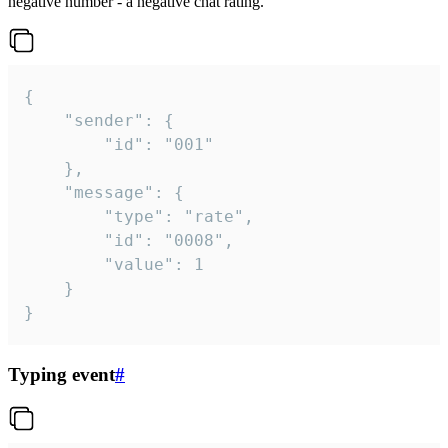
negative number - a negative chat rating.
{

	"sender": {

		"id": "001"

	},

	"message": {

		"type": "rate",

		"id": "0008",

		"value": 1

	}

}
Typing event
#