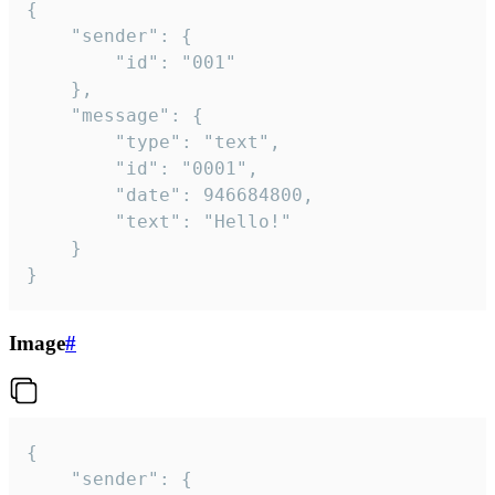
{

	"sender": {

		"id": "001"

	},

	"message": {

		"type": "text",

		"id": "0001",

		"date": 946684800,

		"text": "Hello!"

	}

}
Image
#
{

	"sender": {
