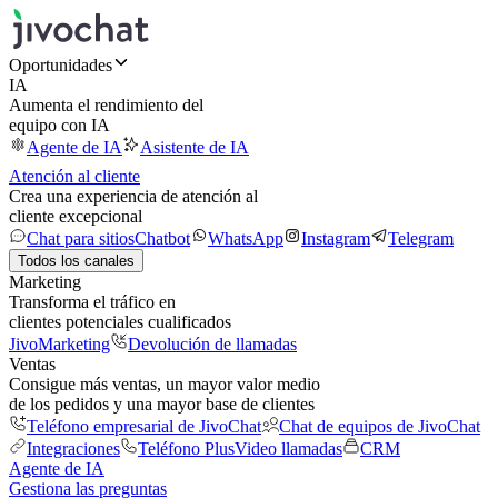
Oportunidades
IA
Aumenta el rendimiento del
equipo con IA
Agente de IA
Asistente de IA
Atención al cliente
Crea una experiencia de atención al
cliente excepcional
Chat para sitios
Chatbot
WhatsApp
Instagram
Telegram
Todos los canales
Marketing
Transforma el tráfico en
clientes potenciales cualificados
JivoMarketing
Devolución de llamadas
Ventas
Consigue más ventas, un mayor valor medio
de los pedidos y una mayor base de clientes
Teléfono empresarial de JivoChat
Chat de equipos de JivoChat
Integraciones
Teléfono Plus
Video llamadas
CRM
Agente de IA
Gestiona las preguntas