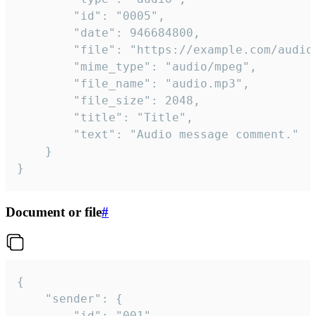
		"id": "0005",

		"date": 946684800,

		"file": "https://example.com/audio.mp3",

		"mime_type": "audio/mpeg",

		"file_name": "audio.mp3",

		"file_size": 2048,

		"title": "Title",

		"text": "Audio message comment."

	}

}
Document or file
#
{

	"sender": {

		"id": "001"
