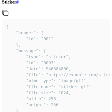
Sticker
#
{

	"sender": {

		"id": "001"

	},

	"message": {

		"type": "sticker",

		"id": "0003",

		"date": 946684800,

		"file": "https://example.com/sticker.gif",

		"mime_type": "image/gif",

		"file_name": "sticker.gif",

		"file_size": 1024,

		"width": 256,

		"height": 256

	}
