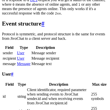
where
means the absence of online agents, and
or any other
0
1
means the presence of agents online. This only works if it's a
successful response with the code
.
2xx
Event structure
#
Protocol is symmetric, and protocol structure is the same for events
from JivoChat to a client server and back.
Field
Type
Description
sender
User
Message sender
recipient
User
Message recipient
message
Message
Message text
User
#
Field
Type
Description
Max size
Client identificator, required parameter
when sending events to JivoChat
255
id
string
sender.id and when receiving events
symbols
from JivoChat recipient.id
255