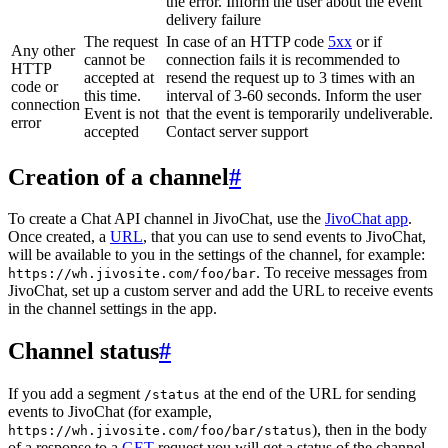
the error. Inform the user about the event
delivery failure
The request
In case of an HTTP code
5xx
or if
Any other
cannot be
connection fails it is recommended to
HTTP
accepted at
resend the request up to 3 times with an
code or
this time.
interval of 3-60 seconds. Inform the user
connection
Event is not
that the event is temporarily undeliverable.
error
accepted
Contact server support
Creation of a channel
#
To create a Chat API channel in JivoChat, use the
JivoChat app
.
Once created, a
URL
, that you can use to send events to JivoChat,
will be available to you in the settings of the channel, for example:
. To receive messages from
https://wh.jivosite.com/foo/bar
JivoChat, set up a custom server and add the URL to receive events
in the channel settings in the app.
Channel status
#
If you add a segment
at the end of the URL for sending
/status
events to JivoChat (for example,
), then in the body
https://wh.jivosite.com/foo/bar/status
of a response to a
GET
-request you will get a status of the channel,