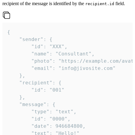
recipient of the message is identified by the
field.
recipient.id
{

	"sender": {

		"id": "XXX",

		"name": "Consultant",

		"photo": "https://example.com/avatar.png",

		"email": "info@jivosite.com"

	},

	"recipient": {

		"id": "001"

	},

	"message": {

		"type": "text",

		"id": "0000",

		"date": 946684800,

		"text": "Hello!"
