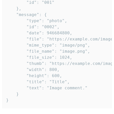
		"id": "001"

	},

	"message": {

		"type": "photo",

		"id": "0002",

		"date": 946684800,

		"file": "https://example.com/image.png",

		"mime_type": "image/png",

		"file_name": "image.png",

		"file_size": 1024,

		"thumb": "https://example.com/image_thumb.png",

		"width": 800,

		"height": 600,

		"title": "Title",

		"text": "Image comment."

	}

}