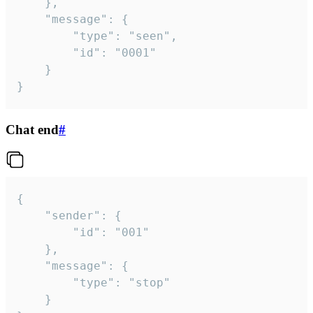
	},

	"message": {

		"type": "seen",

		"id": "0001"

	}

}
Chat end
#
{

	"sender": {

		"id": "001"

	},

	"message": {

		"type": "stop"

	}
