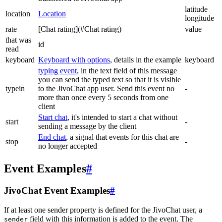
latitude
location
Location
longitude
rate
[Chat rating](#Chat rating)
value
that was
id
read
keyboard
Keyboard with options
, details in the example
keyboard
typing event
, in the text field of this message
you can send the typed text so that it is visible
typein
to the JivoChat app user. Send this event no
-
more than once every 5 seconds from one
client
Start chat
, it's intended to start a chat without
start
-
sending a message by the client
End chat
, a signal that events for this chat are
stop
-
no longer accepted
Event Examples
#
JivoChat Event Examples
#
If at least one sender property is defined for the JivoChat user, a
field with this information is added to the event. The
sender