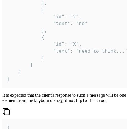
			},

			{

				"id": "2",

				"text": "no"

			},

			{

				"id": "X",

				"text": "need to think..."

			}

		]

	}

}
It is expected that the client's response to such a message will be one
element from the
array, if
:
keyboard
multiple != true
{
