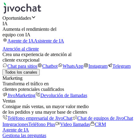
Oportunidades
IA
Aumenta el rendimiento del
equipo con IA
Agente de IA
Asistente de IA
Atención al cliente
Crea una experiencia de atención al
cliente excepcional
Chat para sitios
Chatbot
WhatsApp
Instagram
Telegram
Todos los canales
Marketing
Transforma el tráfico en
clientes potenciales cualificados
JivoMarketing
Devolución de llamadas
Ventas
Consigue más ventas, un mayor valor medio
de los pedidos y una mayor base de clientes
Teléfono empresarial de JivoChat
Chat de equipos de JivoChat
Integraciones
Teléfono Plus
Video llamadas
CRM
Agente de IA
Gestiona las preguntas