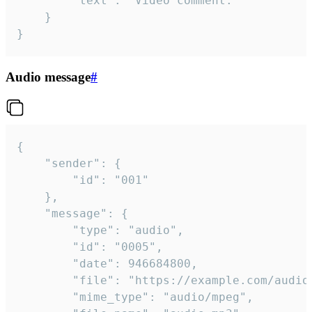
		"text": "Video comment."

	}

}
Audio message
#
{

	"sender": {

		"id": "001"

	},

	"message": {

		"type": "audio",

		"id": "0005",

		"date": 946684800,

		"file": "https://example.com/audio.mp3",

		"mime_type": "audio/mpeg",
