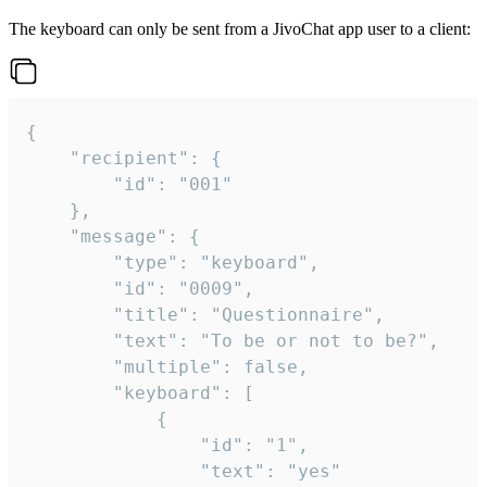
The keyboard can only be sent from a JivoChat app user to a client:
{

	"recipient": {

		"id": "001"

	},

	"message": {

		"type": "keyboard",

		"id": "0009",

		"title": "Questionnaire",

		"text": "To be or not to be?",

		"multiple": false,

		"keyboard": [

			{

				"id": "1",

				"text": "yes"
