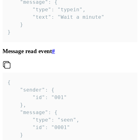
	"message": {

		"type": "typein",

		"text": "Wait a minute"

	}

}
Message read event
#
{

	"sender": {

		"id": "001"

	},

	"message": {

		"type": "seen",

		"id": "0001"

	}
