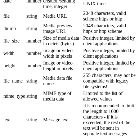
date
number
creation/sending
UNIX time
time, integer
2048 characters, valid
file
string
Media URL
scheme https or http
Media preview
2048 characters, valid
thumb
string
image URL
https or http scheme
Size of media data
Positive integer, limited by
file_size
number
in octets (bytes)
client applications
Image or video
Positive integer, limited by
width
number
width in pixels
client applications
Image or video
Positive integer, limited by
height
number
height in pixels
client applications
255 characters, may not be
Media data file
file_name
string
compatible with legacy
name
file systems!
MIME type of
Limited to the list of
mime_type
string
media data
allowed values
It is recommended to limit
the length to 1000
characters - if it is
text
string
Message text
exceeded, the rest of the
text will be sent in
separate text messages