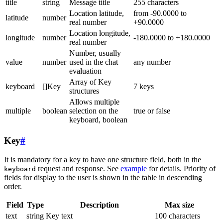
title
string
Message title
255 characters
Location latitude,
from -90.0000 to
latitude
number
real number
+90.0000
Location longitude,
longitude
number
-180.0000 to +180.0000
real number
Number, usually
value
number
used in the chat
any number
evaluation
Array of Key
keyboard
[]Key
7 keys
structures
Allows multiple
multiple
boolean
selection on the
true or false
keyboard, boolean
Key
#
It is mandatory for a key to have one structure field, both in the
request and response. See
example
for details. Priority of
keyboard
fields for display to the user is shown in the table in descending
order.
Field
Type
Description
Max size
text
string
Key text
100 characters