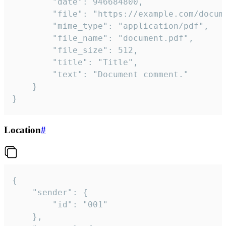
		"date": 946684800,

		"file": "https://example.com/document.pdf",

		"mime_type": "application/pdf",

		"file_name": "document.pdf",

		"file_size": 512,

		"title": "Title",

		"text": "Document comment."

	}

}
Location
#
{

	"sender": {

		"id": "001"

	},
