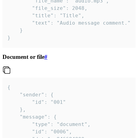
		"file_name": "audio.mp3",

		"file_size": 2048,

		"title": "Title",

		"text": "Audio message comment."

	}

}
Document or file
#
{

	"sender": {

		"id": "001"

	},

	"message": {

		"type": "document",

		"id": "0006",
