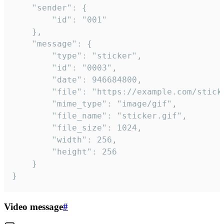
	"sender": {

		"id": "001"

	},

	"message": {

		"type": "sticker",

		"id": "0003",

		"date": 946684800,

		"file": "https://example.com/sticker.gif",

		"mime_type": "image/gif",

		"file_name": "sticker.gif",

		"file_size": 1024,

		"width": 256,

		"height": 256

	}

}
Video message
#