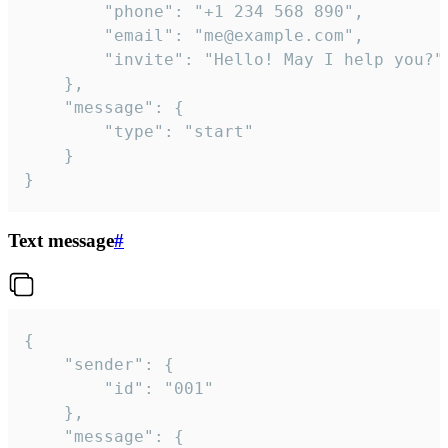
		"phone": "+1 234 568 890",

		"email": "me@example.com",

		"invite": "Hello! May I help you?"

	},

	"message": {

		"type": "start"

	}

}
Text message
#
{

	"sender": {

		"id": "001"

	},

	"message": {
