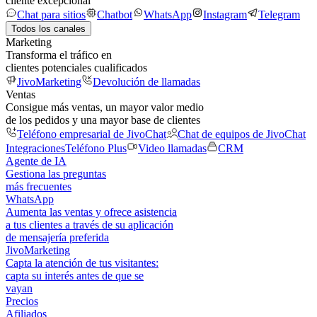
cliente excepcional
Chat para sitios
Chatbot
WhatsApp
Instagram
Telegram
Todos los canales
Marketing
Transforma el tráfico en
clientes potenciales cualificados
JivoMarketing
Devolución de llamadas
Ventas
Consigue más ventas, un mayor valor medio
de los pedidos y una mayor base de clientes
Teléfono empresarial de JivoChat
Chat de equipos de JivoChat
Integraciones
Teléfono Plus
Video llamadas
CRM
Agente de IA
Gestiona las preguntas
más frecuentes
WhatsApp
Aumenta las ventas y ofrece asistencia
a tus clientes a través de su aplicación
de mensajería preferida
JivoMarketing
Capta la atención de tus visitantes:
capta su interés antes de que se
vayan
Precios
Afiliados