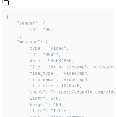
{

	"sender": {

		"id": "001"

	},

	"message": {

		"type": "video",

		"id": "0004",

		"date": 946684800,

		"file": "https://example.com/video.mp4",

		"mime_type": "video/mp4",

		"file_name": "video.mp4",

		"file_size": 1048576,

		"thumb": "https://example.com/video_thumb.png",

		"width": 640,

		"height": 480,

		"title": "Title",
