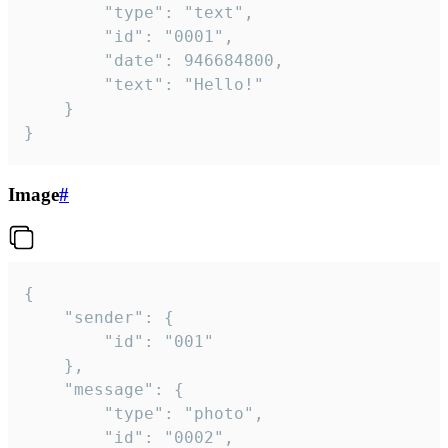
		"type": "text",

		"id": "0001",

		"date": 946684800,

		"text": "Hello!"

	}

}
Image
#
{

	"sender": {

		"id": "001"

	},

	"message": {

		"type": "photo",

		"id": "0002",
