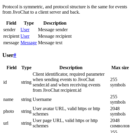
Protocol is symmetric, and protocol structure is the same for events
from JivoChat to a client server and back.
Field
Type
Description
sender
User
Message sender
recipient
User
Message recipient
message
Message
Message text
User
#
Field
Type
Description
Max size
Client identificator, required parameter
when sending events to JivoChat
255
id
string
sender.id and when receiving events
symbols
from JivoChat recipient.id
255
name
string
Username
symbols
User avatar URL, valid https or http
2048
photo
string
schemes
symbols
User page URL, valid https or http
2048
url
string
schemes
символов
255