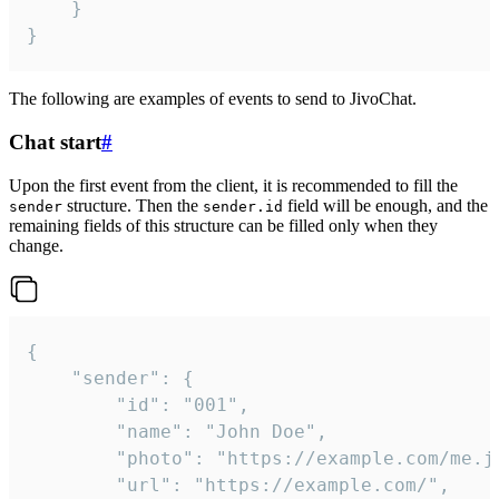
	}

}
The following are examples of events to send to JivoChat.
Chat start
#
Upon the first event from the client, it is recommended to fill the
structure. Then the
field will be enough, and the
sender
sender.id
remaining fields of this structure can be filled only when they
change.
{

	"sender": {

		"id": "001",

		"name": "John Doe",

		"photo": "https://example.com/me.jpg",

		"url": "https://example.com/",
