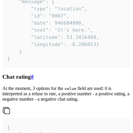
	"message": {

		"type": "location",

		"id": "0007",

		"date": 946684800,

		"text": "It's here.",

		"latitude": 53.3416484,

		"longitude": -6.2868531

	}

}
Chat rating
#
At the moment, 3 options for the
field are used: 0 is
value
interpreted as a refuse to rate, a positive number - a positive rating, a
negative number - a negative chat rating.
{
