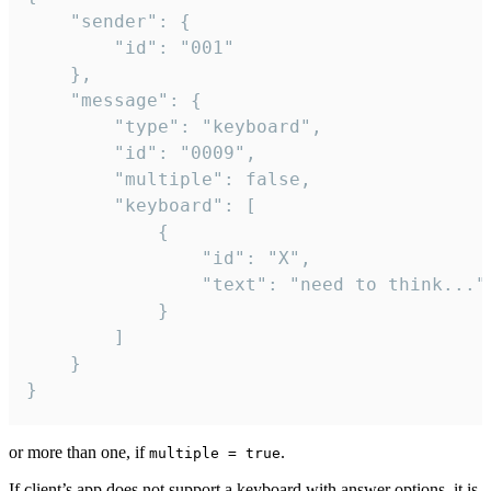
	"sender": {

		"id": "001"

	},

	"message": {

		"type": "keyboard",

		"id": "0009",

		"multiple": false,

		"keyboard": [

			{

				"id": "X",

				"text": "need to think..."

			}

		]

	}

}
or more than one, if
.
multiple = true
If client’s app does not support a keyboard with answer options, it is