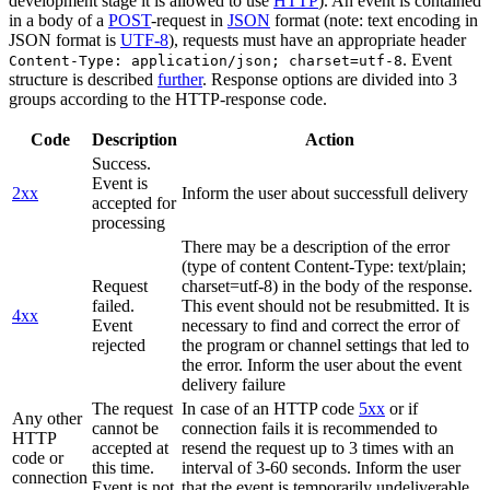
development stage it is allowed to use
HTTP
). An event is contained
in a body of a
POST
-request in
JSON
format (note: text encoding in
JSON format is
UTF-8
), requests must have an appropriate header
. Event
Content-Type: application/json; charset=utf-8
structure is described
further
. Response options are divided into 3
groups according to the HTTP-response code.
Code
Description
Action
Success.
Event is
2xx
Inform the user about successfull delivery
accepted for
processing
There may be a description of the error
(type of content Content-Type: text/plain;
Request
charset=utf-8) in the body of the response.
failed.
This event should not be resubmitted. It is
4xx
Event
necessary to find and correct the error of
rejected
the program or channel settings that led to
the error. Inform the user about the event
delivery failure
The request
In case of an HTTP code
5xx
or if
Any other
cannot be
connection fails it is recommended to
HTTP
accepted at
resend the request up to 3 times with an
code or
this time.
interval of 3-60 seconds. Inform the user
connection
Event is not
that the event is temporarily undeliverable.