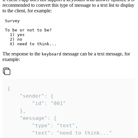
recommended to convert this type of message to a text list to display
to the client, for example:
 Survey

 To be or not to be?

   1) yes

   2) no

The response to the
message can be a text message, for
keyboard
example:
{

	"sender": {

		"id": "001"

	},

	"message": {

		"type": "text",

		"text": "need to think..."
