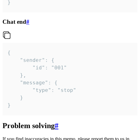
}
Chat end
#
{

	"sender": {

		"id": "001"

	},

	"message": {

		"type": "stop"

	}

}
Problem solving
#
If you find inaccuracies in this memo, please report them to us in