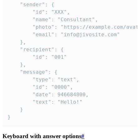
	"sender": {

		"id": "XXX",

		"name": "Consultant",

		"photo": "https://example.com/avatar.png",

		"email": "info@jivosite.com"

	},

	"recipient": {

		"id": "001"

	},

	"message": {

		"type": "text",

		"id": "0000",

		"date": 946684800,

		"text": "Hello!"

	}

}
Keyboard with answer options
#