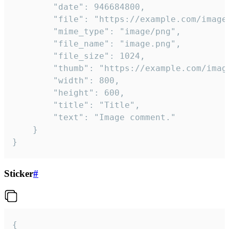
		"date": 946684800,

		"file": "https://example.com/image.png",

		"mime_type": "image/png",

		"file_name": "image.png",

		"file_size": 1024,

		"thumb": "https://example.com/image_thumb.png",

		"width": 800,

		"height": 600,

		"title": "Title",

		"text": "Image comment."

	}

}
Sticker
#
{
