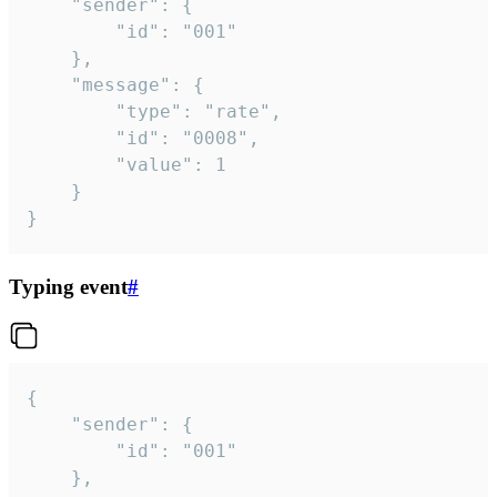
	"sender": {

		"id": "001"

	},

	"message": {

		"type": "rate",

		"id": "0008",

		"value": 1

	}

}
Typing event
#
{

	"sender": {

		"id": "001"

	},
