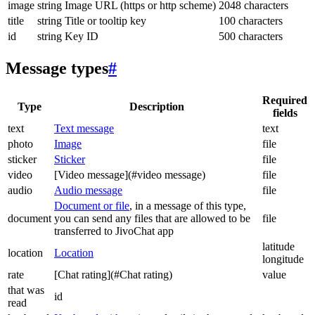
image
string
Image URL (https or http scheme)
2048 characters
title
string
Title or tooltip key
100 characters
id
string
Key ID
500 characters
Message types
#
Required
Type
Description
fields
text
Text message
text
photo
Image
file
sticker
Sticker
file
video
[Video message](#video message)
file
audio
Audio message
file
Document or file
, in a message of this type,
document
you can send any files that are allowed to be
file
transferred to JivoChat app
latitude
location
Location
longitude
rate
[Chat rating](#Chat rating)
value
that was
id
read