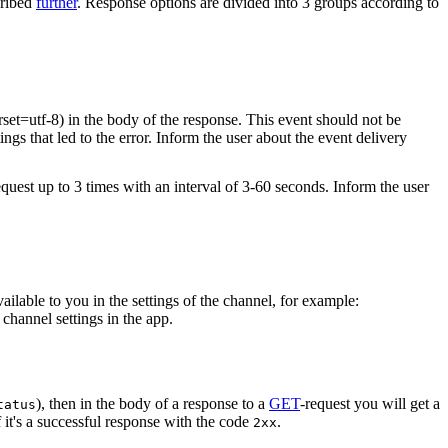
cribed
further
. Response options are divided into 3 groups according to
rset=utf-8) in the body of the response. This event should not be
ings that led to the error. Inform the user about the event delivery
equest up to 3 times with an interval of 3-60 seconds. Inform the user
vailable to you in the settings of the channel, for example:
channel settings in the app.
), then in the body of a response to a
GET
-request you will get a
tatus
 it's a successful response with the code
.
2xx