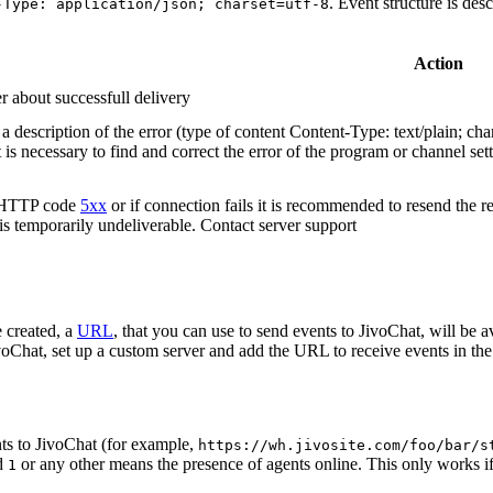
. Event structure is des
-Type: application/json; charset=utf-8
Action
r about successfull delivery
 description of the error (type of content Content-Type: text/plain; cha
t is necessary to find and correct the error of the program or channel sett
n HTTP code
5xx
or if connection fails it is recommended to resend the r
 is temporarily undeliverable. Contact server support
 created, a
URL
, that you can use to send events to JivoChat, will be a
oChat, set up a custom server and add the URL to receive events in the 
ts to JivoChat (for example,
https://wh.jivosite.com/foo/bar/s
nd
or any other means the presence of agents online. This only works if
1