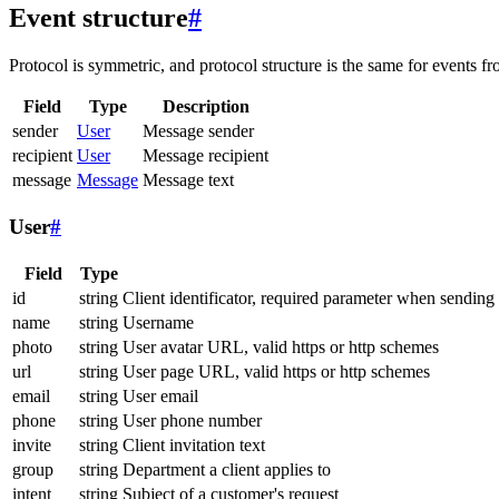
Event structure
#
Protocol is symmetric, and protocol structure is the same for events fr
Field
Type
Description
sender
User
Message sender
recipient
User
Message recipient
message
Message
Message text
User
#
Field
Type
id
string
Client identificator, required parameter when sending
name
string
Username
photo
string
User avatar URL, valid https or http schemes
url
string
User page URL, valid https or http schemes
email
string
User email
phone
string
User phone number
invite
string
Client invitation text
group
string
Department a client applies to
intent
string
Subject of a customer's request