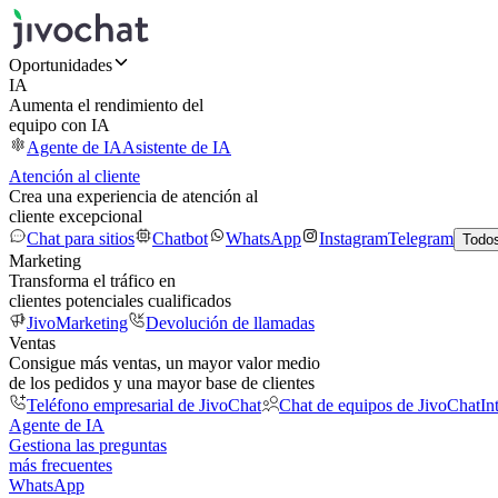
Oportunidades
IA
Aumenta el rendimiento del
equipo con IA
Agente de IA
Asistente de IA
Atención al cliente
Crea una experiencia de atención al
cliente excepcional
Chat para sitios
Chatbot
WhatsApp
Instagram
Telegram
Todos
Marketing
Transforma el tráfico en
clientes potenciales cualificados
JivoMarketing
Devolución de llamadas
Ventas
Consigue más ventas, un mayor valor medio
de los pedidos y una mayor base de clientes
Teléfono empresarial de JivoChat
Chat de equipos de JivoChat
In
Agente de IA
Gestiona las preguntas
más frecuentes
WhatsApp