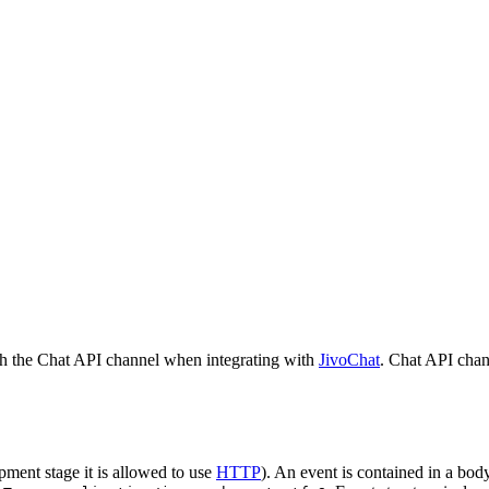
h the Chat API channel when integrating with
JivoChat
. Chat API chan
pment stage it is allowed to use
HTTP
). An event is contained in a bod