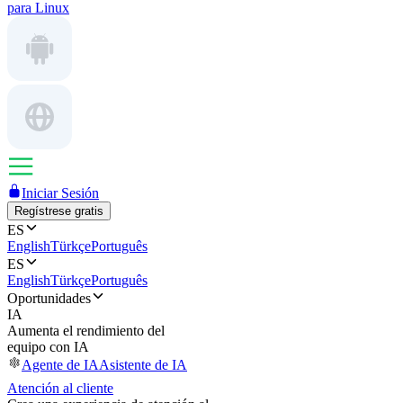
para Linux
Iniciar Sesión
Regístrese gratis
ES
English
Türkçe
Português
ES
English
Türkçe
Português
Oportunidades
IA
Aumenta el rendimiento del
equipo con IA
Agente de IA
Asistente de IA
Atención al cliente