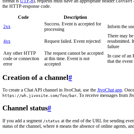
format is
UTF-8
), requests must have an appropriate header
Content
the HTTP-response code.
Code
Description
Success. Event is accepted for
2xx
Inform the use
processing
There may be a
4xx
Request failed. Event rejected
resubmitted. I
failure
Any other HTTP
The request cannot be accepted
In case of a
code or connection
at this time. Event is not
that the event
error
accepted
Creation of a channel
#
To create a Chat API channel in JivoChat, use the
JivoChat app
. Once
. To receive messages from Jiv
https://wh.jivosite.com/foo/bar
Channel status
#
If you add a segment
at the end of the URL for sending even
/status
status of the channel, where
means the absence of online agents, a
0