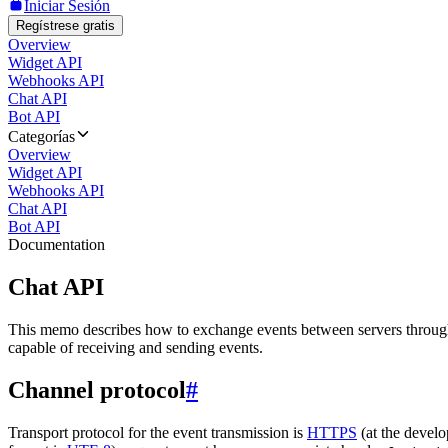
Iniciar Sesión
Regístrese gratis
Overview
Widget API
Webhooks API
Chat API
Bot API
Categorías
Overview
Widget API
Webhooks API
Chat API
Bot API
Documentation
Chat API
This memo describes how to exchange events between servers throug
capable of receiving and sending events.
Channel protocol
#
Transport protocol for the event transmission is
HTTPS
(at the develo