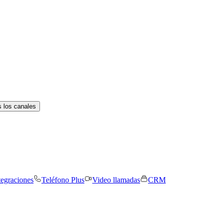
 los canales
tegraciones
Teléfono Plus
Video llamadas
CRM