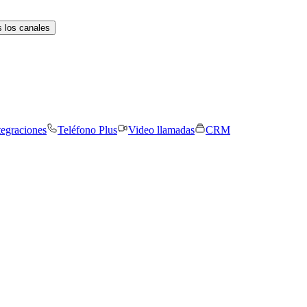
 los canales
tegraciones
Teléfono Plus
Video llamadas
CRM