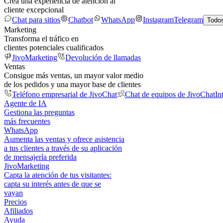
Crea una experiencia de atención al
cliente excepcional
Chat para sitios
Chatbot
WhatsApp
Instagram
Telegram
Todos
Marketing
Transforma el tráfico en
clientes potenciales cualificados
JivoMarketing
Devolución de llamadas
Ventas
Consigue más ventas, un mayor valor medio
de los pedidos y una mayor base de clientes
Teléfono empresarial de JivoChat
Chat de equipos de JivoChat
In
Agente de IA
Gestiona las preguntas
más frecuentes
WhatsApp
Aumenta las ventas y ofrece asistencia
a tus clientes a través de su aplicación
de mensajería preferida
JivoMarketing
Capta la atención de tus visitantes:
capta su interés antes de que se
vayan
Precios
Afiliados
Ayuda