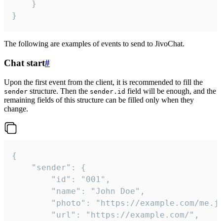
	}

}
The following are examples of events to send to JivoChat.
Chat start
#
Upon the first event from the client, it is recommended to fill the
structure. Then the
field will be enough, and the
sender
sender.id
remaining fields of this structure can be filled only when they
change.
{

	"sender": {

		"id": "001",

		"name": "John Doe",

		"photo": "https://example.com/me.jpg",

		"url": "https://example.com/",
