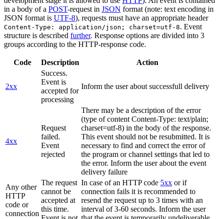
development stage it is allowed to use
HTTP
). An event is contained
in a body of a
POST
-request in
JSON
format (note: text encoding in
JSON format is
UTF-8
), requests must have an appropriate header
. Event
Content-Type: application/json; charset=utf-8
structure is described
further
. Response options are divided into 3
groups according to the HTTP-response code.
Code
Description
Action
Success.
Event is
2xx
Inform the user about successfull delivery
accepted for
processing
There may be a description of the error
(type of content Content-Type: text/plain;
Request
charset=utf-8) in the body of the response.
failed.
This event should not be resubmitted. It is
4xx
Event
necessary to find and correct the error of
rejected
the program or channel settings that led to
the error. Inform the user about the event
delivery failure
The request
In case of an HTTP code
5xx
or if
Any other
cannot be
connection fails it is recommended to
HTTP
accepted at
resend the request up to 3 times with an
code or
this time.
interval of 3-60 seconds. Inform the user
connection
Event is not
that the event is temporarily undeliverable.