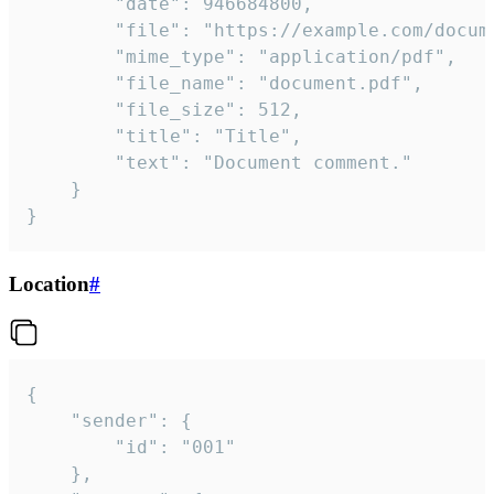
		"date": 946684800,

		"file": "https://example.com/document.pdf",

		"mime_type": "application/pdf",

		"file_name": "document.pdf",

		"file_size": 512,

		"title": "Title",

		"text": "Document comment."

	}

}
Location
#
{

	"sender": {

		"id": "001"

	},
