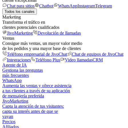
cliente excepcional
Chat para sitios
Chatbot
WhatsApp
Instagram
Telegram
Todos los canales
Marketing
Transforma el tráfico en
clientes potenciales cualificados
JivoMarketing
Devolución de llamadas
Ventas
Consigue más ventas, un mayor valor medio
de los pedidos y una mayor base de clientes
Teléfono empresarial de JivoChat
Chat de equipos de JivoChat
Integraciones
Teléfono Plus
Video llamadas
CRM
Agente de IA
Gestiona las preguntas
más frecuentes
WhatsApp
Aumenta las ventas y ofrece asistencia
a tus clientes a través de su aplicación
de mensajería preferida
JivoMarketing
Capta la atención de tus visitantes:
capta su interés antes de que se
vayan
Precios
Afiliados