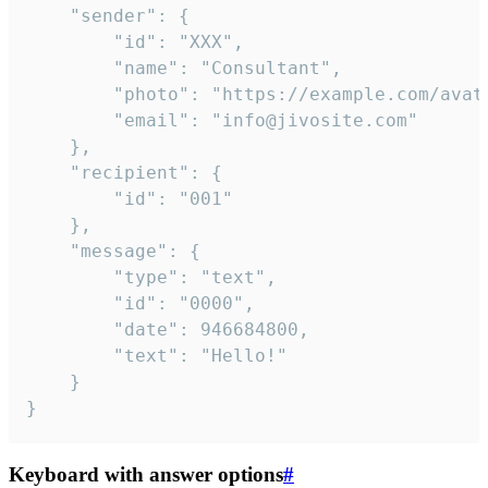
	"sender": {

		"id": "XXX",

		"name": "Consultant",

		"photo": "https://example.com/avatar.png",

		"email": "info@jivosite.com"

	},

	"recipient": {

		"id": "001"

	},

	"message": {

		"type": "text",

		"id": "0000",

		"date": 946684800,

		"text": "Hello!"

	}

}
Keyboard with answer options
#