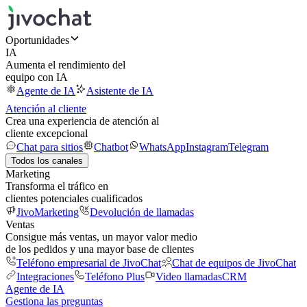
Oportunidades
IA
Aumenta el rendimiento del
equipo con IA
Agente de IA
Asistente de IA
Atención al cliente
Crea una experiencia de atención al
cliente excepcional
Chat para sitios
Chatbot
WhatsApp
Instagram
Telegram
Todos los canales
Marketing
Transforma el tráfico en
clientes potenciales cualificados
JivoMarketing
Devolución de llamadas
Ventas
Consigue más ventas, un mayor valor medio
de los pedidos y una mayor base de clientes
Teléfono empresarial de JivoChat
Chat de equipos de JivoChat
Integraciones
Teléfono Plus
Video llamadas
CRM
Agente de IA
Gestiona las preguntas