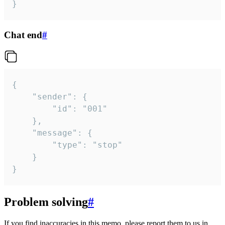
}
Chat end
#
{

	"sender": {

		"id": "001"

	},

	"message": {

		"type": "stop"

	}

}
Problem solving
#
If you find inaccuracies in this memo, please report them to us in