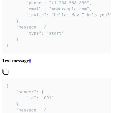
		"phone": "+1 234 568 890",

		"email": "me@example.com",

		"invite": "Hello! May I help you?"

	},

	"message": {

		"type": "start"

	}

}
Text message
#
{

	"sender": {

		"id": "001"

	},

	"message": {
