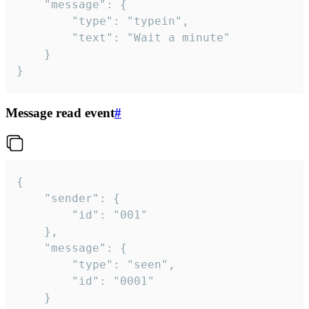
	"message": {

		"type": "typein",

		"text": "Wait a minute"

	}

}
Message read event
#
{

	"sender": {

		"id": "001"

	},

	"message": {

		"type": "seen",

		"id": "0001"

	}
