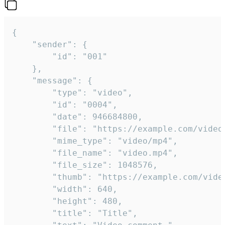
{

	"sender": {

		"id": "001"

	},

	"message": {

		"type": "video",

		"id": "0004",

		"date": 946684800,

		"file": "https://example.com/video.mp4",

		"mime_type": "video/mp4",

		"file_name": "video.mp4",

		"file_size": 1048576,

		"thumb": "https://example.com/video_thumb.png",

		"width": 640,

		"height": 480,

		"title": "Title",
