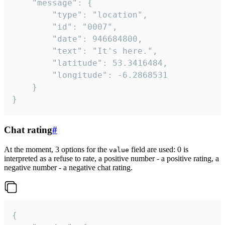
	"message": {

		"type": "location",

		"id": "0007",

		"date": 946684800,

		"text": "It's here.",

		"latitude": 53.3416484,

		"longitude": -6.2868531

	}

}
Chat rating
#
At the moment, 3 options for the
field are used: 0 is
value
interpreted as a refuse to rate, a positive number - a positive rating, a
negative number - a negative chat rating.
{
