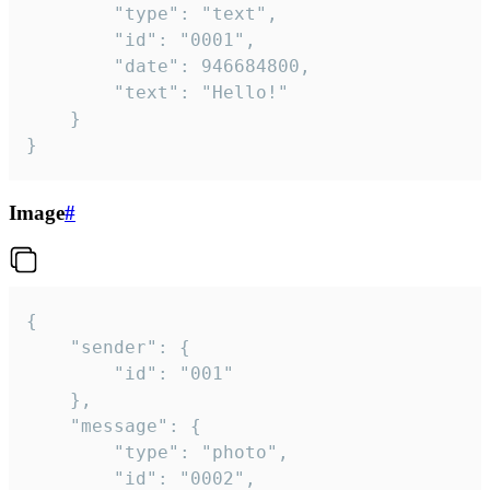
		"type": "text",

		"id": "0001",

		"date": 946684800,

		"text": "Hello!"

	}

}
Image
#
{

	"sender": {

		"id": "001"

	},

	"message": {

		"type": "photo",

		"id": "0002",
