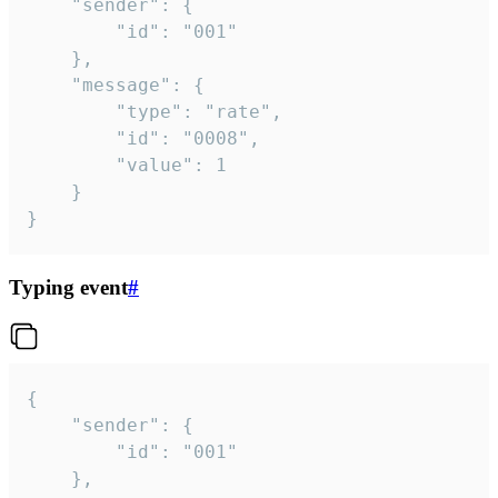
	"sender": {

		"id": "001"

	},

	"message": {

		"type": "rate",

		"id": "0008",

		"value": 1

	}

}
Typing event
#
{

	"sender": {

		"id": "001"

	},
