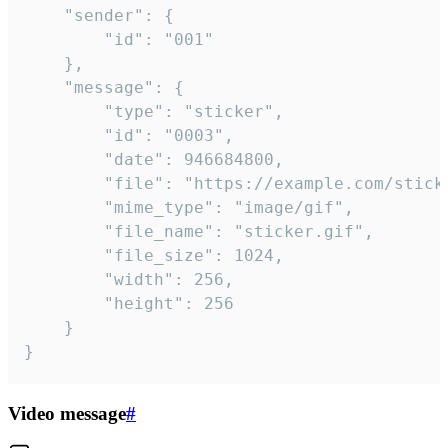
	"sender": {

		"id": "001"

	},

	"message": {

		"type": "sticker",

		"id": "0003",

		"date": 946684800,

		"file": "https://example.com/sticker.gif",

		"mime_type": "image/gif",

		"file_name": "sticker.gif",

		"file_size": 1024,

		"width": 256,

		"height": 256

	}

}
Video message
#