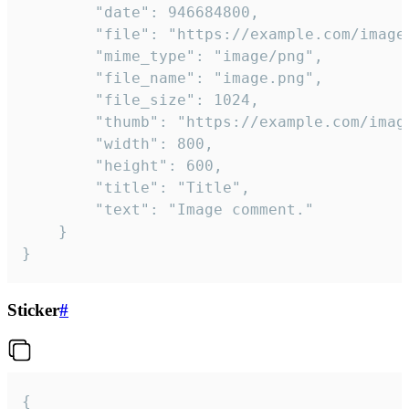
		"date": 946684800,

		"file": "https://example.com/image.png",

		"mime_type": "image/png",

		"file_name": "image.png",

		"file_size": 1024,

		"thumb": "https://example.com/image_thumb.png",

		"width": 800,

		"height": 600,

		"title": "Title",

		"text": "Image comment."

	}

}
Sticker
#
{
