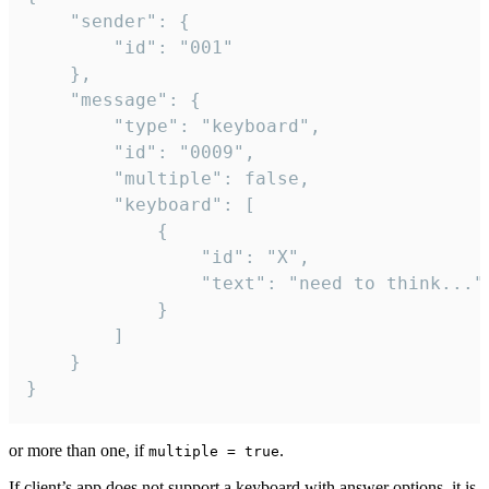
	"sender": {

		"id": "001"

	},

	"message": {

		"type": "keyboard",

		"id": "0009",

		"multiple": false,

		"keyboard": [

			{

				"id": "X",

				"text": "need to think..."

			}

		]

	}

}
or more than one, if
.
multiple = true
If client’s app does not support a keyboard with answer options, it is