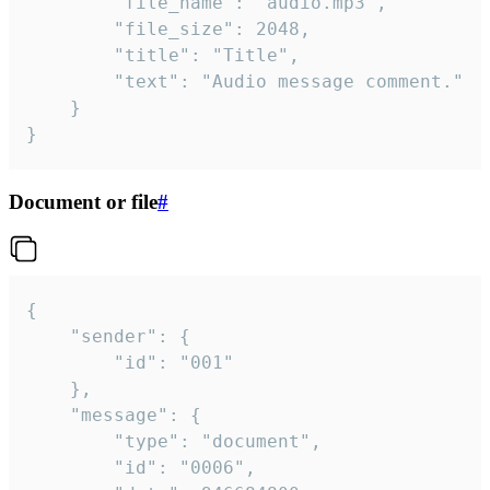
		"file_name": "audio.mp3",

		"file_size": 2048,

		"title": "Title",

		"text": "Audio message comment."

	}

}
Document or file
#
{

	"sender": {

		"id": "001"

	},

	"message": {

		"type": "document",

		"id": "0006",
