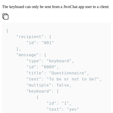
The keyboard can only be sent from a JivoChat app user to a client:
{

	"recipient": {

		"id": "001"

	},

	"message": {

		"type": "keyboard",

		"id": "0009",

		"title": "Questionnaire",

		"text": "To be or not to be?",

		"multiple": false,

		"keyboard": [

			{

				"id": "1",

				"text": "yes"
