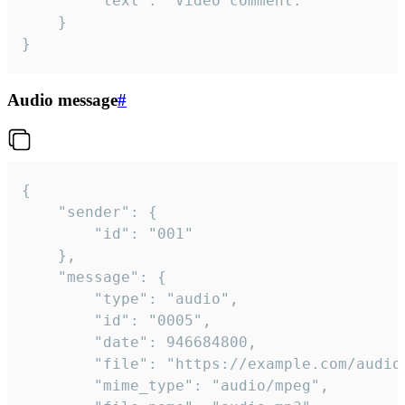
		"text": "Video comment."

	}

}
Audio message
#
{

	"sender": {

		"id": "001"

	},

	"message": {

		"type": "audio",

		"id": "0005",

		"date": 946684800,

		"file": "https://example.com/audio.mp3",

		"mime_type": "audio/mpeg",
