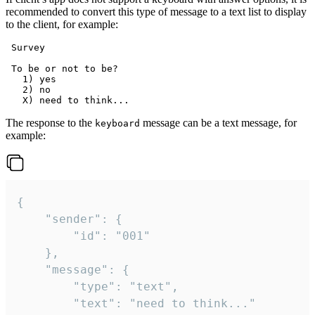
recommended to convert this type of message to a text list to display
to the client, for example:
 Survey

 To be or not to be?

   1) yes

   2) no

The response to the
message can be a text message, for
keyboard
example:
{

	"sender": {

		"id": "001"

	},

	"message": {

		"type": "text",

		"text": "need to think..."
