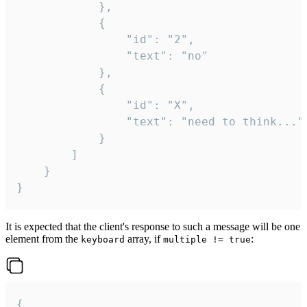
			},

			{

				"id": "2",

				"text": "no"

			},

			{

				"id": "X",

				"text": "need to think..."

			}

		]

	}

}
It is expected that the client's response to such a message will be one
element from the
array, if
:
keyboard
multiple != true
{
