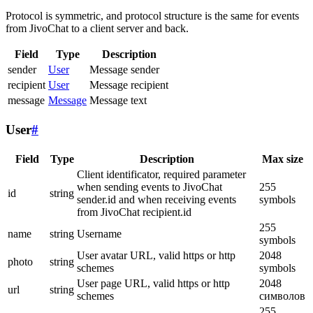
Protocol is symmetric, and protocol structure is the same for events
from JivoChat to a client server and back.
Field
Type
Description
sender
User
Message sender
recipient
User
Message recipient
message
Message
Message text
User
#
Field
Type
Description
Max size
Client identificator, required parameter
when sending events to JivoChat
255
id
string
sender.id and when receiving events
symbols
from JivoChat recipient.id
255
name
string
Username
symbols
User avatar URL, valid https or http
2048
photo
string
schemes
symbols
User page URL, valid https or http
2048
url
string
schemes
символов
255