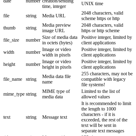
date
number
creation/sending
UNIX time
time, integer
2048 characters, valid
file
string
Media URL
scheme https or http
Media preview
2048 characters, valid
thumb
string
image URL
https or http scheme
Size of media data
Positive integer, limited by
file_size
number
in octets (bytes)
client applications
Image or video
Positive integer, limited by
width
number
width in pixels
client applications
Image or video
Positive integer, limited by
height
number
height in pixels
client applications
255 characters, may not be
Media data file
file_name
string
compatible with legacy
name
file systems!
MIME type of
Limited to the list of
mime_type
string
media data
allowed values
It is recommended to limit
the length to 1000
characters - if it is
text
string
Message text
exceeded, the rest of the
text will be sent in
separate text messages