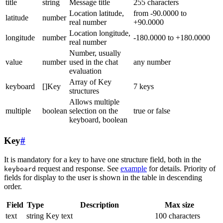
title
string
Message title
255 characters
Location latitude,
from -90.0000 to
latitude
number
real number
+90.0000
Location longitude,
longitude
number
-180.0000 to +180.0000
real number
Number, usually
value
number
used in the chat
any number
evaluation
Array of Key
keyboard
[]Key
7 keys
structures
Allows multiple
multiple
boolean
selection on the
true or false
keyboard, boolean
Key
#
It is mandatory for a key to have one structure field, both in the
request and response. See
example
for details. Priority of
keyboard
fields for display to the user is shown in the table in descending
order.
Field
Type
Description
Max size
text
string
Key text
100 characters