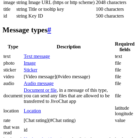
image
string
Image URL (https or http scheme)
2048 characters
title
string
Title or tooltip key
100 characters
id
string
Key ID
500 characters
Message types
#
Required
Type
Description
fields
text
Text message
text
photo
Image
file
sticker
Sticker
file
video
[Video message](#video message)
file
audio
Audio message
file
Document or file
, in a message of this type,
document
you can send any files that are allowed to be
file
transferred to JivoChat app
latitude
location
Location
longitude
rate
[Chat rating](#Chat rating)
value
that was
id
read