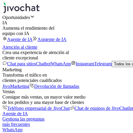
Oportunidades
IA
Aumenta el rendimiento del
equipo con IA
Agente de IA
Asistente de IA
Atención al cliente
Crea una experiencia de atención al
cliente excepcional
Chat para sitios
Chatbot
WhatsApp
Instagram
Telegram
Todos los 
Marketing
Transforma el tráfico en
clientes potenciales cualificados
JivoMarketing
Devolución de llamadas
Ventas
Consigue más ventas, un mayor valor medio
de los pedidos y una mayor base de clientes
Teléfono empresarial de JivoChat
Chat de equipos de JivoChat
In
Agente de IA
Gestiona las preguntas
más frecuentes
WhatsApp