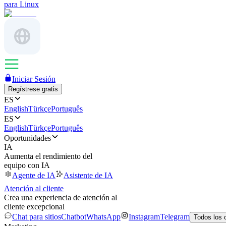
para Linux
Iniciar Sesión
Regístrese gratis
ES
English
Türkçe
Português
ES
English
Türkçe
Português
Oportunidades
IA
Aumenta el rendimiento del
equipo con IA
Agente de IA
Asistente de IA
Atención al cliente
Crea una experiencia de atención al
cliente excepcional
Chat para sitios
Chatbot
WhatsApp
Instagram
Telegram
Todos los 