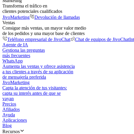
Marketing
Transforma el tráfico en
clientes potenciales cualificados
JivoMarketing
Devolución de llamadas
Ventas
Consigue más ventas, un mayor valor medio
de los pedidos y una mayor base de clientes
Teléfono empresarial de JivoChat
Chat de equipos de JivoChat
In
Agente de IA
Gestiona las preguntas
más frecuentes
WhatsApp
Aumenta las ventas y ofrece asistencia
a tus clientes a través de su aplicación
de mensajería preferida
JivoMarketing
Capta la atención de tus visitantes:
capta su interés antes de que se
vayan
Precios
Afiliados
Ayuda
Aplicaciones
Blog
Recursos