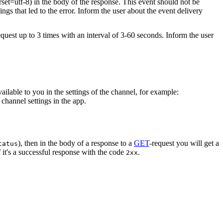
rset=utf-8) in the body of the response. This event should not be
ings that led to the error. Inform the user about the event delivery
equest up to 3 times with an interval of 3-60 seconds. Inform the user
vailable to you in the settings of the channel, for example:
channel settings in the app.
), then in the body of a response to a
GET
-request you will get a
tatus
 it's a successful response with the code
.
2xx