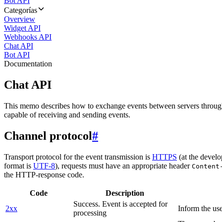
Bot API
Categorías
Overview
Widget API
Webhooks API
Chat API
Bot API
Documentation
Chat API
This memo describes how to exchange events between servers throug
capable of receiving and sending events.
Channel protocol
#
Transport protocol for the event transmission is
HTTPS
(at the develo
format is
UTF-8
), requests must have an appropriate header
Content
the HTTP-response code.
Code
Description
Success. Event is accepted for
2xx
Inform the use
processing