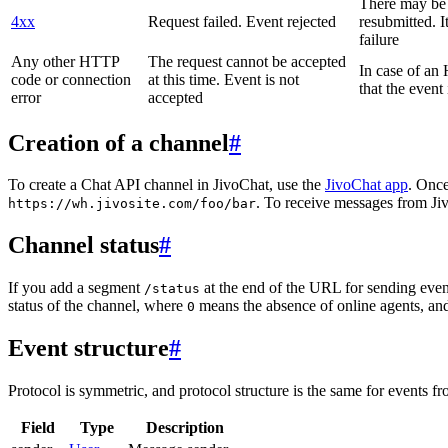
There may be a
4xx
Request failed. Event rejected
resubmitted. I
failure
Any other HTTP
The request cannot be accepted
In case of a
code or connection
at this time. Event is not
that the event
error
accepted
Creation of a channel
#
To create a Chat API channel in JivoChat, use the
JivoChat app
. Once
. To receive messages from Jiv
https://wh.jivosite.com/foo/bar
Channel status
#
If you add a segment
at the end of the URL for sending even
/status
status of the channel, where
means the absence of online agents, a
0
Event structure
#
Protocol is symmetric, and protocol structure is the same for events fr
Field
Type
Description