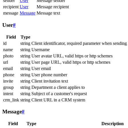
sender
User
Message sender
recipient
User
Message recipient
message
Message
Message text
User
#
Field
Type
id
string
Client identificator, required parameter when sending
name
string
Username
photo
string
User avatar URL, valid https or http schemes
url
string
User page URL, valid https or http schemes
email
string
User email
phone
string
User phone number
invite
string
Client invitation text
group
string
Department a client applies to
intent
string
Subject of a customer's request
crm_link
string
Client URL in a CRM system
Message
#
Field
Type
Description