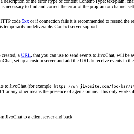
 description of the error (type of content Content-Type: text/plain; cha
t is necessary to find and correct the error of the program or channel sett
n HTTP code
5xx
or if connection fails it is recommended to resend the r
 is temporarily undeliverable. Contact server support
 created, a
URL
, that you can use to send events to JivoChat, will be a
oChat, set up a custom server and add the URL to receive events in the 
ts to JivoChat (for example,
https://wh.jivosite.com/foo/bar/s
nd
or any other means the presence of agents online. This only works if
1
om JivoChat to a client server and back.