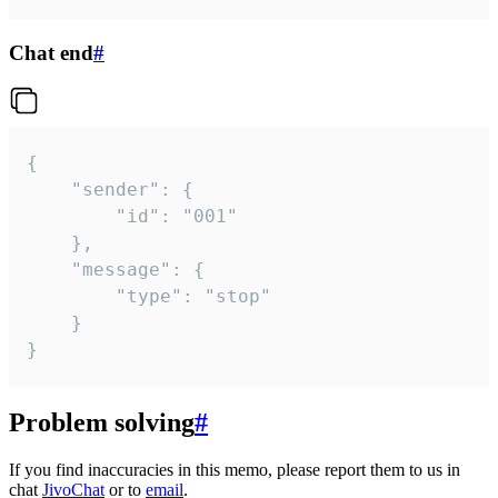
Chat end
#
{

	"sender": {

		"id": "001"

	},

	"message": {

		"type": "stop"

	}

}
Problem solving
#
If you find inaccuracies in this memo, please report them to us in
chat
JivoChat
or to
email
.