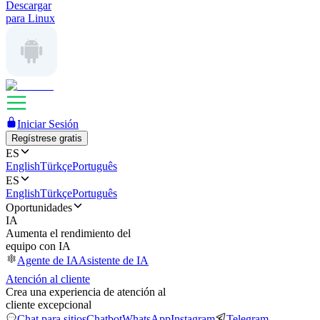
Descargar
para Linux
Iniciar Sesión
Regístrese gratis
ES
English
Türkçe
Português
ES
English
Türkçe
Português
Oportunidades
IA
Aumenta el rendimiento del
equipo con IA
Agente de IA
Asistente de IA
Atención al cliente
Crea una experiencia de atención al
cliente excepcional
Chat para sitios
Chatbot
WhatsApp
Instagram
Telegram