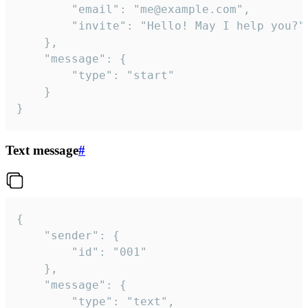
		"email": "me@example.com",

		"invite": "Hello! May I help you?"

	},

	"message": {

		"type": "start"

	}

}
Text message
#
{

	"sender": {

		"id": "001"

	},

	"message": {

		"type": "text",
