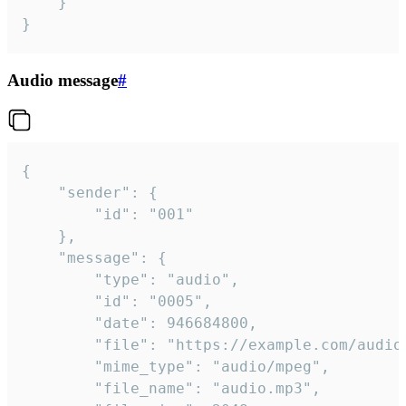
	}

}
Audio message
#
{

	"sender": {

		"id": "001"

	},

	"message": {

		"type": "audio",

		"id": "0005",

		"date": 946684800,

		"file": "https://example.com/audio.mp3",

		"mime_type": "audio/mpeg",

		"file_name": "audio.mp3",
