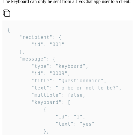
The keyboard can only be sent from a JivoChat app user to a client:
{

	"recipient": {

		"id": "001"

	},

	"message": {

		"type": "keyboard",

		"id": "0009",

		"title": "Questionnaire",

		"text": "To be or not to be?",

		"multiple": false,

		"keyboard": [

			{

				"id": "1",

				"text": "yes"

			},
