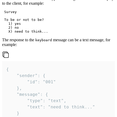
to the client, for example:
 Survey

 To be or not to be?

   1) yes

   2) no

The response to the
message can be a text message, for
keyboard
example:
{

	"sender": {

		"id": "001"

	},

	"message": {

		"type": "text",

		"text": "need to think..."

	}
