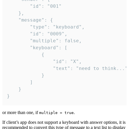
		"id": "001"

	},

	"message": {

		"type": "keyboard",

		"id": "0009",

		"multiple": false,

		"keyboard": [

			{

				"id": "X",

				"text": "need to think..."

			}

		]

	}

}
or more than one, if
.
multiple = true
If client’s app does not support a keyboard with answer options, it is
recommended to convert this type of message to a text list to display