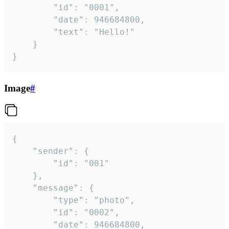
		"id": "0001",

		"date": 946684800,

		"text": "Hello!"

	}

}
Image
#
{

	"sender": {

		"id": "001"

	},

	"message": {

		"type": "photo",

		"id": "0002",

		"date": 946684800,
