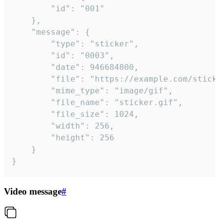
		"id": "001"

	},

	"message": {

		"type": "sticker",

		"id": "0003",

		"date": 946684800,

		"file": "https://example.com/sticker.gif",

		"mime_type": "image/gif",

		"file_name": "sticker.gif",

		"file_size": 1024,

		"width": 256,

		"height": 256

	}

}
Video message
#