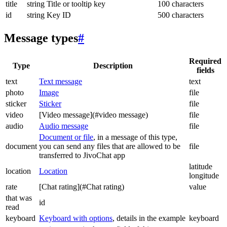
title
string
Title or tooltip key
100 characters
id
string
Key ID
500 characters
Message types
#
Required
Type
Description
fields
text
Text message
text
photo
Image
file
sticker
Sticker
file
video
[Video message](#video message)
file
audio
Audio message
file
Document or file
, in a message of this type,
document
you can send any files that are allowed to be
file
transferred to JivoChat app
latitude
location
Location
longitude
rate
[Chat rating](#Chat rating)
value
that was
id
read
keyboard
Keyboard with options
, details in the example
keyboard