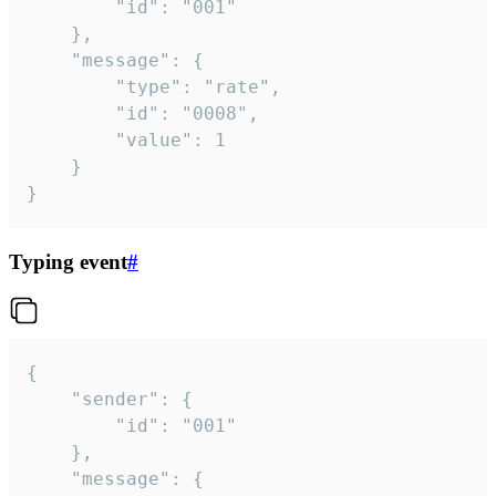
		"id": "001"

	},

	"message": {

		"type": "rate",

		"id": "0008",

		"value": 1

	}

}
Typing event
#
{

	"sender": {

		"id": "001"

	},

	"message": {
