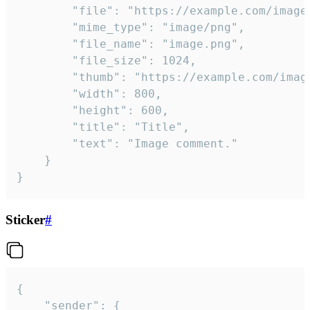
		"file": "https://example.com/image.png",

		"mime_type": "image/png",

		"file_name": "image.png",

		"file_size": 1024,

		"thumb": "https://example.com/image_thumb.png",

		"width": 800,

		"height": 600,

		"title": "Title",

		"text": "Image comment."

	}

}
Sticker
#
{

	"sender": {
