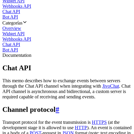
Widget API
Webhooks API
Chat API
Bot API
Categorías
Overview
Widget API
Webhooks API
Chat API
Bot API
Documentation
Chat API
This memo describes how to exchange events between servers
through the Chat API channel when integrating with
JivoChat
. Chat
API channel is asynchronous and bidirectional, a custom server is
required capable of receiving and sending events.
Channel protocol
#
Transport protocol for the event transmission is
HTTPS
(at the
development stage it is allowed to use
HTTP
). An event is contained
in a body of a
POST
-request in
JSON
format (note: text encoding in