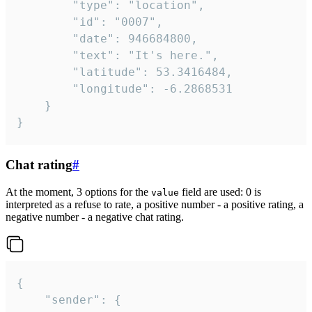
		"type": "location",

		"id": "0007",

		"date": 946684800,

		"text": "It's here.",

		"latitude": 53.3416484,

		"longitude": -6.2868531

	}

}
Chat rating
#
At the moment, 3 options for the
field are used: 0 is
value
interpreted as a refuse to rate, a positive number - a positive rating, a
negative number - a negative chat rating.
{

	"sender": {
