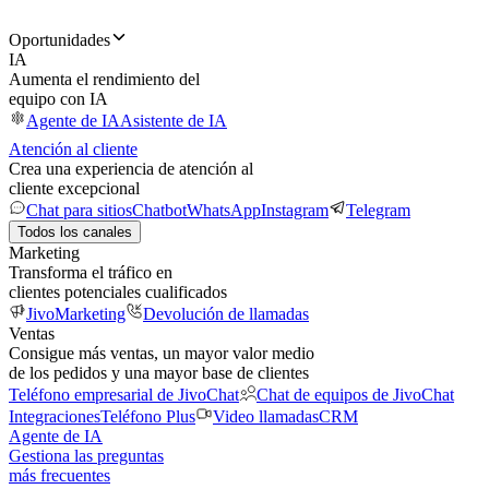
Oportunidades
IA
Aumenta el rendimiento del
equipo con IA
Agente de IA
Asistente de IA
Atención al cliente
Crea una experiencia de atención al
cliente excepcional
Chat para sitios
Chatbot
WhatsApp
Instagram
Telegram
Todos los canales
Marketing
Transforma el tráfico en
clientes potenciales cualificados
JivoMarketing
Devolución de llamadas
Ventas
Consigue más ventas, un mayor valor medio
de los pedidos y una mayor base de clientes
Teléfono empresarial de JivoChat
Chat de equipos de JivoChat
Integraciones
Teléfono Plus
Video llamadas
CRM
Agente de IA
Gestiona las preguntas
más frecuentes