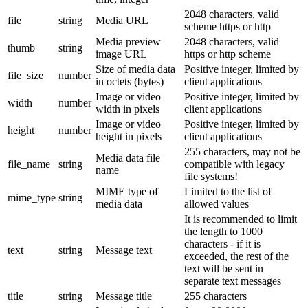
2048 characters, valid
file
string
Media URL
scheme https or http
Media preview
2048 characters, valid
thumb
string
image URL
https or http scheme
Size of media data
Positive integer, limited by
file_size
number
in octets (bytes)
client applications
Image or video
Positive integer, limited by
width
number
width in pixels
client applications
Image or video
Positive integer, limited by
height
number
height in pixels
client applications
255 characters, may not be
Media data file
file_name
string
compatible with legacy
name
file systems!
MIME type of
Limited to the list of
mime_type
string
media data
allowed values
It is recommended to limit
the length to 1000
characters - if it is
text
string
Message text
exceeded, the rest of the
text will be sent in
separate text messages
title
string
Message title
255 characters