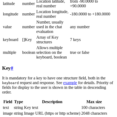
Location latitude,
from -90.0000 to
latitude
number
real number
+90.0000
Location longitude,
longitude
number
-180.0000 to +180.0000
real number
Number, usually
value
number
used in the chat
any number
evaluation
Array of Key
keyboard
[]Key
7 keys
structures
Allows multiple
multiple
boolean
selection on the
true or false
keyboard, boolean
Key
#
It is mandatory for a key to have one structure field, both in the
request and response. See
example
for details. Priority of
keyboard
fields for display to the user is shown in the table in descending
order.
Field
Type
Description
Max size
text
string
Key text
100 characters
image
string
Image URL (https or http scheme)
2048 characters