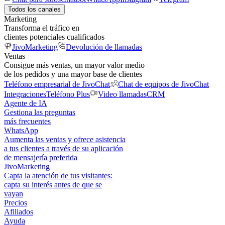
Todos los canales
Marketing
Transforma el tráfico en
clientes potenciales cualificados
JivoMarketing
Devolución de llamadas
Ventas
Consigue más ventas, un mayor valor medio
de los pedidos y una mayor base de clientes
Teléfono empresarial de JivoChat
Chat de equipos de JivoChat
Integraciones
Teléfono Plus
Video llamadas
CRM
Agente de IA
Gestiona las preguntas
más frecuentes
WhatsApp
Aumenta las ventas y ofrece asistencia
a tus clientes a través de su aplicación
de mensajería preferida
JivoMarketing
Capta la atención de tus visitantes:
capta su interés antes de que se
vayan
Precios
Afiliados
Ayuda