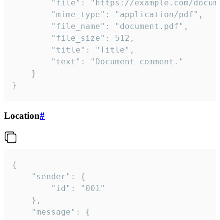
		"file": "https://example.com/document.pdf",

		"mime_type": "application/pdf",

		"file_name": "document.pdf",

		"file_size": 512,

		"title": "Title",

		"text": "Document comment."

	}

}
Location
#
{

	"sender": {

		"id": "001"

	},

	"message": {
