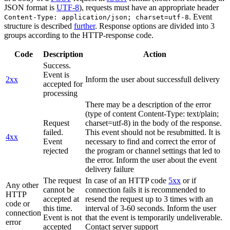
JSON format is
UTF-8
), requests must have an appropriate header
. Event
Content-Type: application/json; charset=utf-8
structure is described
further
. Response options are divided into 3
groups according to the HTTP-response code.
Code
Description
Action
Success.
Event is
2xx
Inform the user about successfull delivery
accepted for
processing
There may be a description of the error
(type of content Content-Type: text/plain;
Request
charset=utf-8) in the body of the response.
failed.
This event should not be resubmitted. It is
4xx
Event
necessary to find and correct the error of
rejected
the program or channel settings that led to
the error. Inform the user about the event
delivery failure
The request
In case of an HTTP code
5xx
or if
Any other
cannot be
connection fails it is recommended to
HTTP
accepted at
resend the request up to 3 times with an
code or
this time.
interval of 3-60 seconds. Inform the user
connection
Event is not
that the event is temporarily undeliverable.
error
accepted
Contact server support