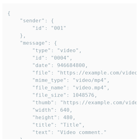
{

	"sender": {

		"id": "001"

	},

	"message": {

		"type": "video",

		"id": "0004",

		"date": 946684800,

		"file": "https://example.com/video.mp4",

		"mime_type": "video/mp4",

		"file_name": "video.mp4",

		"file_size": 1048576,

		"thumb": "https://example.com/video_thumb.png",

		"width": 640,

		"height": 480,

		"title": "Title",

		"text": "Video comment."
