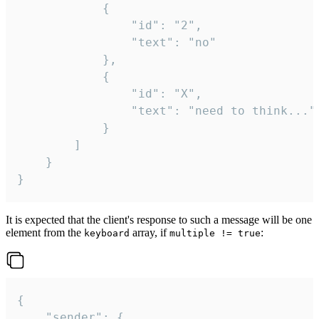
			{

				"id": "2",

				"text": "no"

			},

			{

				"id": "X",

				"text": "need to think..."

			}

		]

	}

}
It is expected that the client's response to such a message will be one
element from the
array, if
:
keyboard
multiple != true
{

	"sender": {
