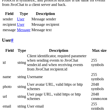
Protocol is symmetric, and protocol structure is the same for events
from JivoChat to a client server and back.
Field
Type
Description
sender
User
Message sender
recipient
User
Message recipient
message
Message
Message text
User
#
Field
Type
Description
Max size
Client identificator, required parameter
when sending events to JivoChat
255
id
string
sender.id and when receiving events
symbols
from JivoChat recipient.id
255
name
string
Username
symbols
User avatar URL, valid https or http
2048
photo
string
schemes
symbols
User page URL, valid https or http
2048
url
string
schemes
символов
255
email
string
User email
symbols