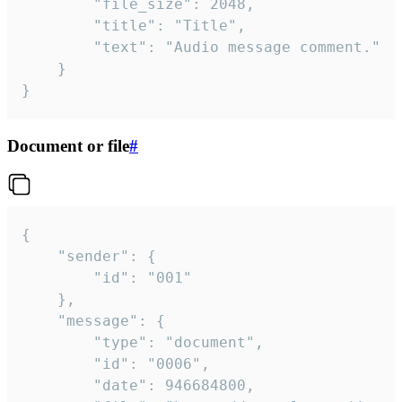
		"file_size": 2048,

		"title": "Title",

		"text": "Audio message comment."

	}

}
Document or file
#
{

	"sender": {

		"id": "001"

	},

	"message": {

		"type": "document",

		"id": "0006",

		"date": 946684800,
