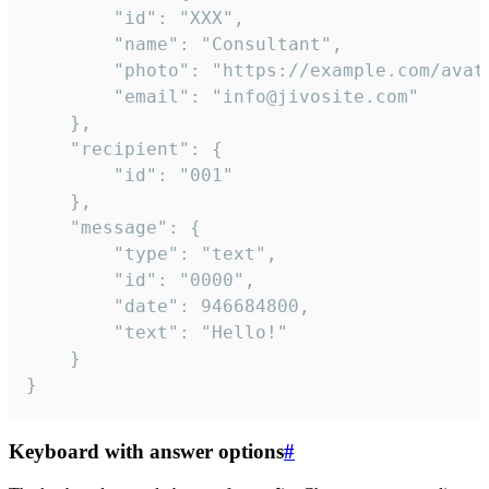
		"id": "XXX",

		"name": "Consultant",

		"photo": "https://example.com/avatar.png",

		"email": "info@jivosite.com"

	},

	"recipient": {

		"id": "001"

	},

	"message": {

		"type": "text",

		"id": "0000",

		"date": 946684800,

		"text": "Hello!"

	}

}
Keyboard with answer options
#