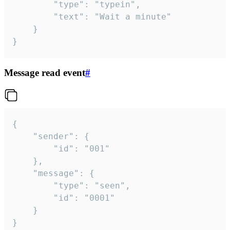
		"type": "typein",

		"text": "Wait a minute"

	}

}
Message read event
#
{

	"sender": {

		"id": "001"

	},

	"message": {

		"type": "seen",

		"id": "0001"

	}

}