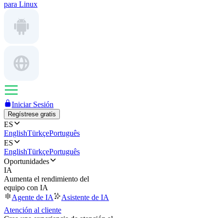
para Linux
Iniciar Sesión
Regístrese gratis
ES
English
Türkçe
Português
ES
English
Türkçe
Português
Oportunidades
IA
Aumenta el rendimiento del
equipo con IA
Agente de IA
Asistente de IA
Atención al cliente