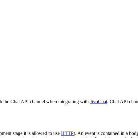
h the Chat API channel when integrating with
JivoChat
. Chat API chan
pment stage it is allowed to use
HTTP
). An event is contained in a bod