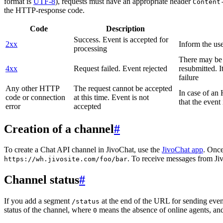
format is
UTF-8
), requests must have an appropriate header
Content
the HTTP-response code.
Code
Description
Success. Event is accepted for
2xx
Inform the use
processing
There may be a
4xx
Request failed. Event rejected
resubmitted. I
failure
Any other HTTP
The request cannot be accepted
In case of a
code or connection
at this time. Event is not
that the event
error
accepted
Creation of a channel
#
To create a Chat API channel in JivoChat, use the
JivoChat app
. Once
. To receive messages from Jiv
https://wh.jivosite.com/foo/bar
Channel status
#
If you add a segment
at the end of the URL for sending even
/status
status of the channel, where
means the absence of online agents, a
0