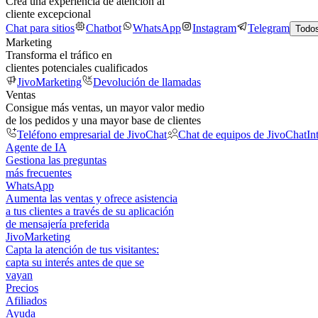
Crea una experiencia de atención al
cliente excepcional
Chat para sitios
Chatbot
WhatsApp
Instagram
Telegram
Todos
Marketing
Transforma el tráfico en
clientes potenciales cualificados
JivoMarketing
Devolución de llamadas
Ventas
Consigue más ventas, un mayor valor medio
de los pedidos y una mayor base de clientes
Teléfono empresarial de JivoChat
Chat de equipos de JivoChat
In
Agente de IA
Gestiona las preguntas
más frecuentes
WhatsApp
Aumenta las ventas y ofrece asistencia
a tus clientes a través de su aplicación
de mensajería preferida
JivoMarketing
Capta la atención de tus visitantes:
capta su interés antes de que se
vayan
Precios
Afiliados
Ayuda