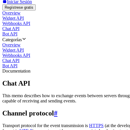
Iniciar Sesión
Regístrese gratis
Overview
Widget API
Webhooks API
Chat API
Bot API
Categorías
Overview
Widget API
Webhooks API
Chat API
Bot API
Documentation
Chat API
This memo describes how to exchange events between servers throug
capable of receiving and sending events.
Channel protocol
#
Transport protocol for the event transmission is
HTTPS
(at the develo