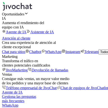
Oportunidades
IA
Aumenta el rendimiento del
equipo con IA
Agente de IA
Asistente de IA
Atención al cliente
Crea una experiencia de atención al
cliente excepcional
Chat para sitios
Chatbot
WhatsApp
Instagram
Telegram
Todos
Marketing
Transforma el tráfico en
clientes potenciales cualificados
JivoMarketing
Devolución de llamadas
Ventas
Consigue más ventas, un mayor valor medio
de los pedidos y una mayor base de clientes
Teléfono empresarial de JivoChat
Chat de equipos de JivoChat
In
Agente de IA
Gestiona las preguntas
más frecuentes
WhatsApp