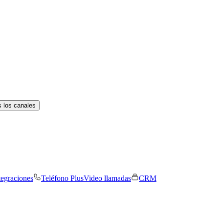
 los canales
tegraciones
Teléfono Plus
Video llamadas
CRM