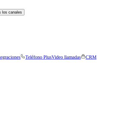
 los canales
tegraciones
Teléfono Plus
Video llamadas
CRM