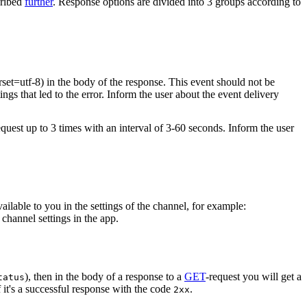
cribed
further
. Response options are divided into 3 groups according to
rset=utf-8) in the body of the response. This event should not be
ings that led to the error. Inform the user about the event delivery
equest up to 3 times with an interval of 3-60 seconds. Inform the user
vailable to you in the settings of the channel, for example:
channel settings in the app.
), then in the body of a response to a
GET
-request you will get a
tatus
 it's a successful response with the code
.
2xx