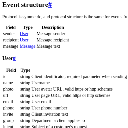
Event structure
#
Protocol is symmetric, and protocol structure is the same for events fr
Field
Type
Description
sender
User
Message sender
recipient
User
Message recipient
message
Message
Message text
User
#
Field
Type
id
string
Client identificator, required parameter when sending
name
string
Username
photo
string
User avatar URL, valid https or http schemes
url
string
User page URL, valid https or http schemes
email
string
User email
phone
string
User phone number
invite
string
Client invitation text
group
string
Department a client applies to
intent
string
Subject of a customer's request