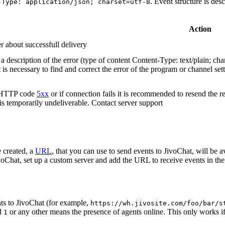
. Event structure is des
-Type: application/json; charset=utf-8
Action
r about successfull delivery
 description of the error (type of content Content-Type: text/plain; cha
t is necessary to find and correct the error of the program or channel sett
n HTTP code
5xx
or if connection fails it is recommended to resend the r
 is temporarily undeliverable. Contact server support
 created, a
URL
, that you can use to send events to JivoChat, will be a
oChat, set up a custom server and add the URL to receive events in the 
ts to JivoChat (for example,
https://wh.jivosite.com/foo/bar/s
nd
or any other means the presence of agents online. This only works if
1