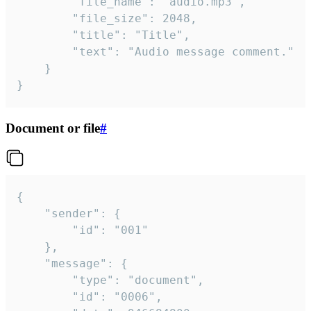
		"file_name": "audio.mp3",

		"file_size": 2048,

		"title": "Title",

		"text": "Audio message comment."

	}

}
Document or file
#
{

	"sender": {

		"id": "001"

	},

	"message": {

		"type": "document",

		"id": "0006",
