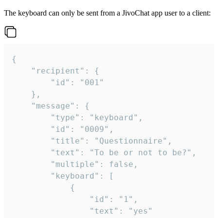
The keyboard can only be sent from a JivoChat app user to a client:
{

	"recipient": {

		"id": "001"

	},

	"message": {

		"type": "keyboard",

		"id": "0009",

		"title": "Questionnaire",

		"text": "To be or not to be?",

		"multiple": false,

		"keyboard": [

			{

				"id": "1",

				"text": "yes"
