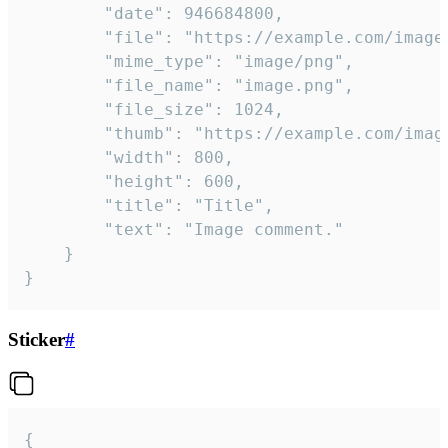
		"date": 946684800,

		"file": "https://example.com/image.png",

		"mime_type": "image/png",

		"file_name": "image.png",

		"file_size": 1024,

		"thumb": "https://example.com/image_thumb.png",

		"width": 800,

		"height": 600,

		"title": "Title",

		"text": "Image comment."

	}

}
Sticker
#
{
