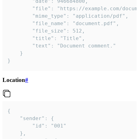
		"date": 946684800,

		"file": "https://example.com/document.pdf",

		"mime_type": "application/pdf",

		"file_name": "document.pdf",

		"file_size": 512,

		"title": "Title",

		"text": "Document comment."

	}

}
Location
#
{

	"sender": {

		"id": "001"

	},
