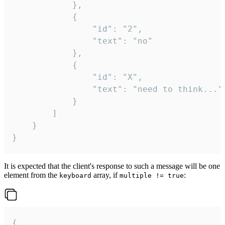
			},

			{

				"id": "2",

				"text": "no"

			},

			{

				"id": "X",

				"text": "need to think..."

			}

		]

	}

}
It is expected that the client's response to such a message will be one
element from the
array, if
:
keyboard
multiple != true
{
