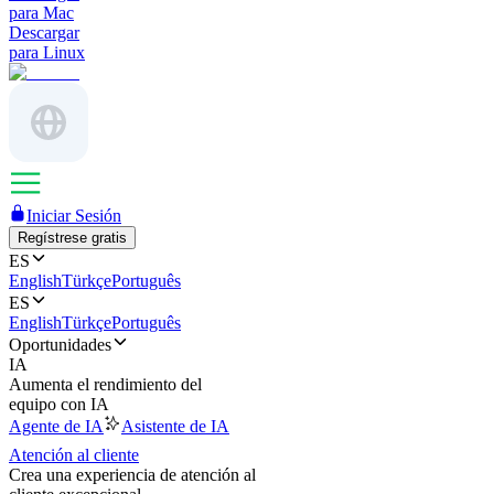
para Mac
Descargar
para Linux
Iniciar Sesión
Regístrese gratis
ES
English
Türkçe
Português
ES
English
Türkçe
Português
Oportunidades
IA
Aumenta el rendimiento del
equipo con IA
Agente de IA
Asistente de IA
Atención al cliente
Crea una experiencia de atención al