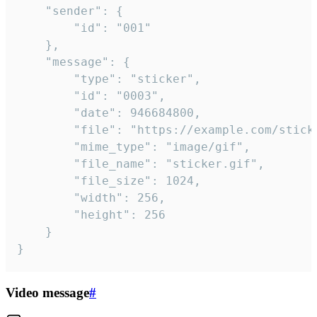
	"sender": {

		"id": "001"

	},

	"message": {

		"type": "sticker",

		"id": "0003",

		"date": 946684800,

		"file": "https://example.com/sticker.gif",

		"mime_type": "image/gif",

		"file_name": "sticker.gif",

		"file_size": 1024,

		"width": 256,

		"height": 256

	}

}
Video message
#