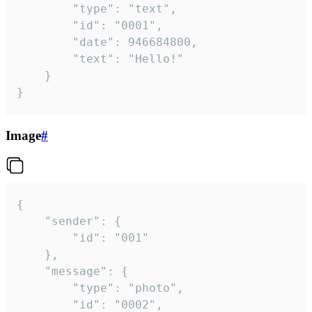
		"type": "text",

		"id": "0001",

		"date": 946684800,

		"text": "Hello!"

	}

}
Image
#
{

	"sender": {

		"id": "001"

	},

	"message": {

		"type": "photo",

		"id": "0002",
