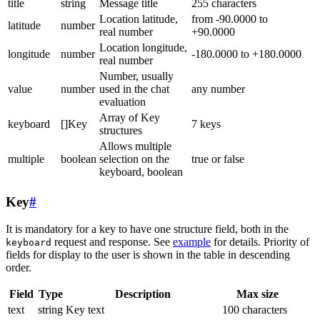
title
string
Message title
255 characters
Location latitude,
from -90.0000 to
latitude
number
real number
+90.0000
Location longitude,
longitude
number
-180.0000 to +180.0000
real number
Number, usually
value
number
used in the chat
any number
evaluation
Array of Key
keyboard
[]Key
7 keys
structures
Allows multiple
multiple
boolean
selection on the
true or false
keyboard, boolean
Key
#
It is mandatory for a key to have one structure field, both in the
request and response. See
example
for details. Priority of
keyboard
fields for display to the user is shown in the table in descending
order.
Field
Type
Description
Max size
text
string
Key text
100 characters