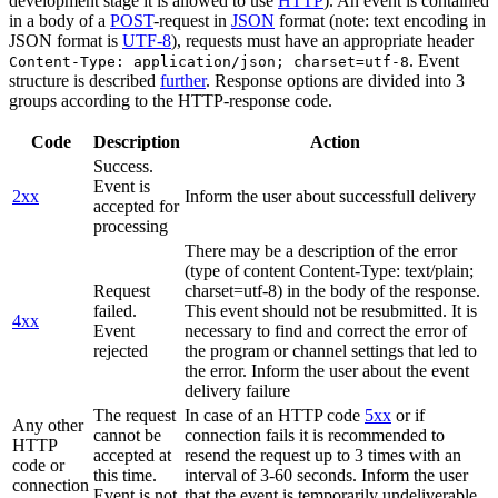
development stage it is allowed to use
HTTP
). An event is contained
in a body of a
POST
-request in
JSON
format (note: text encoding in
JSON format is
UTF-8
), requests must have an appropriate header
. Event
Content-Type: application/json; charset=utf-8
structure is described
further
. Response options are divided into 3
groups according to the HTTP-response code.
Code
Description
Action
Success.
Event is
2xx
Inform the user about successfull delivery
accepted for
processing
There may be a description of the error
(type of content Content-Type: text/plain;
Request
charset=utf-8) in the body of the response.
failed.
This event should not be resubmitted. It is
4xx
Event
necessary to find and correct the error of
rejected
the program or channel settings that led to
the error. Inform the user about the event
delivery failure
The request
In case of an HTTP code
5xx
or if
Any other
cannot be
connection fails it is recommended to
HTTP
accepted at
resend the request up to 3 times with an
code or
this time.
interval of 3-60 seconds. Inform the user
connection
Event is not
that the event is temporarily undeliverable.