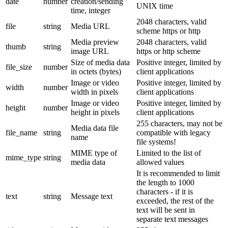
date
number
creation/sending
UNIX time
time, integer
2048 characters, valid
file
string
Media URL
scheme https or http
Media preview
2048 characters, valid
thumb
string
image URL
https or http scheme
Size of media data
Positive integer, limited by
file_size
number
in octets (bytes)
client applications
Image or video
Positive integer, limited by
width
number
width in pixels
client applications
Image or video
Positive integer, limited by
height
number
height in pixels
client applications
255 characters, may not be
Media data file
file_name
string
compatible with legacy
name
file systems!
MIME type of
Limited to the list of
mime_type
string
media data
allowed values
It is recommended to limit
the length to 1000
characters - if it is
text
string
Message text
exceeded, the rest of the
text will be sent in
separate text messages