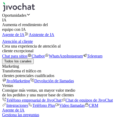
Oportunidades
IA
Aumenta el rendimiento del
equipo con IA
Agente de IA
Asistente de IA
Atención al cliente
Crea una experiencia de atención al
cliente excepcional
Chat para sitios
Chatbot
WhatsApp
Instagram
Telegram
Todos los canales
Marketing
Transforma el tráfico en
clientes potenciales cualificados
JivoMarketing
Devolución de llamadas
Ventas
Consigue más ventas, un mayor valor medio
de los pedidos y una mayor base de clientes
Teléfono empresarial de JivoChat
Chat de equipos de JivoChat
Integraciones
Teléfono Plus
Video llamadas
CRM
Agente de IA
Gestiona las preguntas