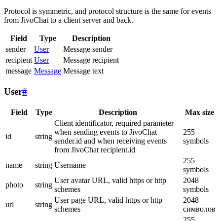
Protocol is symmetric, and protocol structure is the same for events
from JivoChat to a client server and back.
Field
Type
Description
sender
User
Message sender
recipient
User
Message recipient
message
Message
Message text
User
#
Field
Type
Description
Max size
Client identificator, required parameter
when sending events to JivoChat
255
id
string
sender.id and when receiving events
symbols
from JivoChat recipient.id
255
name
string
Username
symbols
User avatar URL, valid https or http
2048
photo
string
schemes
symbols
User page URL, valid https or http
2048
url
string
schemes
символов
255