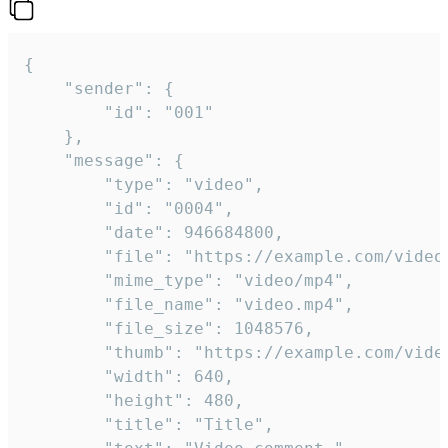
{

	"sender": {

		"id": "001"

	},

	"message": {

		"type": "video",

		"id": "0004",

		"date": 946684800,

		"file": "https://example.com/video.mp4",

		"mime_type": "video/mp4",

		"file_name": "video.mp4",

		"file_size": 1048576,

		"thumb": "https://example.com/video_thumb.png",

		"width": 640,

		"height": 480,

		"title": "Title",
