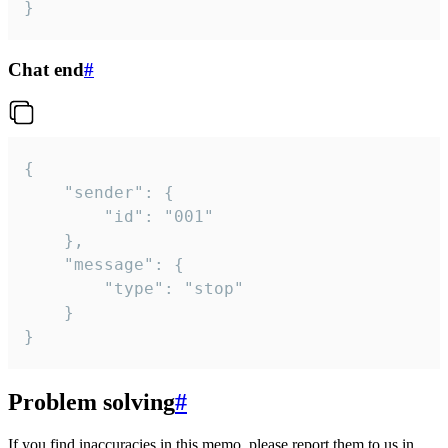
}
Chat end
#
{

	"sender": {

		"id": "001"

	},

	"message": {

		"type": "stop"

	}

}
Problem solving
#
If you find inaccuracies in this memo, please report them to us in