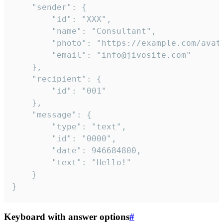
	"sender": {

		"id": "XXX",

		"name": "Consultant",

		"photo": "https://example.com/avatar.png",

		"email": "info@jivosite.com"

	},

	"recipient": {

		"id": "001"

	},

	"message": {

		"type": "text",

		"id": "0000",

		"date": 946684800,

		"text": "Hello!"

	}

}
Keyboard with answer options
#