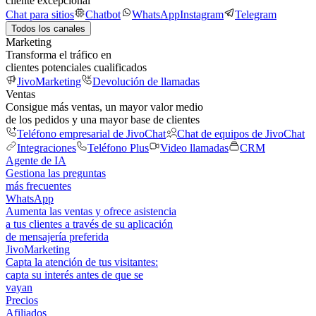
cliente excepcional
Chat para sitios
Chatbot
WhatsApp
Instagram
Telegram
Todos los canales
Marketing
Transforma el tráfico en
clientes potenciales cualificados
JivoMarketing
Devolución de llamadas
Ventas
Consigue más ventas, un mayor valor medio
de los pedidos y una mayor base de clientes
Teléfono empresarial de JivoChat
Chat de equipos de JivoChat
Integraciones
Teléfono Plus
Video llamadas
CRM
Agente de IA
Gestiona las preguntas
más frecuentes
WhatsApp
Aumenta las ventas y ofrece asistencia
a tus clientes a través de su aplicación
de mensajería preferida
JivoMarketing
Capta la atención de tus visitantes:
capta su interés antes de que se
vayan
Precios
Afiliados