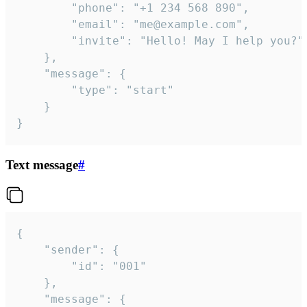
		"phone": "+1 234 568 890",

		"email": "me@example.com",

		"invite": "Hello! May I help you?"

	},

	"message": {

		"type": "start"

	}

}
Text message
#
{

	"sender": {

		"id": "001"

	},

	"message": {
