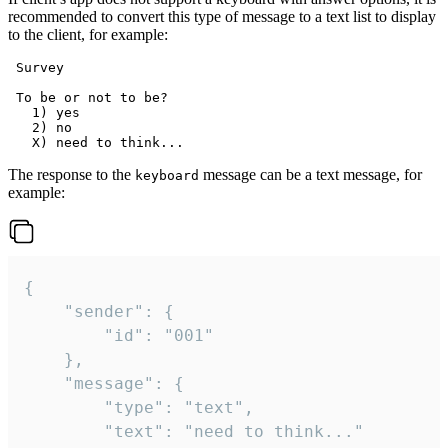
recommended to convert this type of message to a text list to display
to the client, for example:
 Survey

 To be or not to be?

   1) yes

   2) no

The response to the
message can be a text message, for
keyboard
example:
{

	"sender": {

		"id": "001"

	},

	"message": {

		"type": "text",

		"text": "need to think..."
