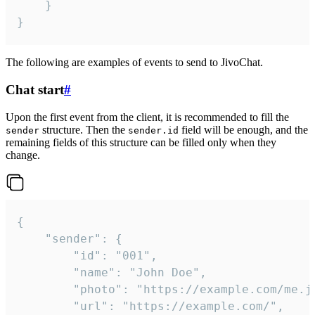
	}

}
The following are examples of events to send to JivoChat.
Chat start
#
Upon the first event from the client, it is recommended to fill the
structure. Then the
field will be enough, and the
sender
sender.id
remaining fields of this structure can be filled only when they
change.
{

	"sender": {

		"id": "001",

		"name": "John Doe",

		"photo": "https://example.com/me.jpg",

		"url": "https://example.com/",
