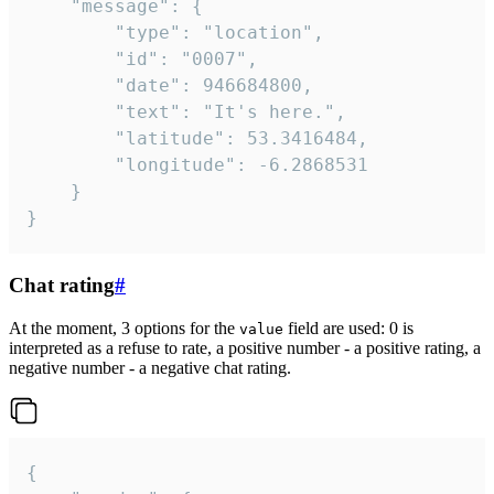
	"message": {

		"type": "location",

		"id": "0007",

		"date": 946684800,

		"text": "It's here.",

		"latitude": 53.3416484,

		"longitude": -6.2868531

	}

}
Chat rating
#
At the moment, 3 options for the
field are used: 0 is
value
interpreted as a refuse to rate, a positive number - a positive rating, a
negative number - a negative chat rating.
{
