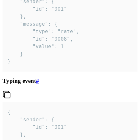
	"sender": {

		"id": "001"

	},

	"message": {

		"type": "rate",

		"id": "0008",

		"value": 1

	}

}
Typing event
#
{

	"sender": {

		"id": "001"

	},
