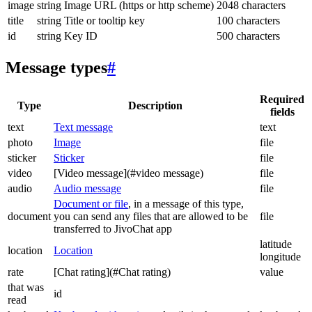
image
string
Image URL (https or http scheme)
2048 characters
title
string
Title or tooltip key
100 characters
id
string
Key ID
500 characters
Message types
#
Required
Type
Description
fields
text
Text message
text
photo
Image
file
sticker
Sticker
file
video
[Video message](#video message)
file
audio
Audio message
file
Document or file
, in a message of this type,
document
you can send any files that are allowed to be
file
transferred to JivoChat app
latitude
location
Location
longitude
rate
[Chat rating](#Chat rating)
value
that was
id
read