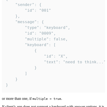
	"sender": {

		"id": "001"

	},

	"message": {

		"type": "keyboard",

		"id": "0009",

		"multiple": false,

		"keyboard": [

			{

				"id": "X",

				"text": "need to think..."

			}

		]

	}

}
or more than one, if
.
multiple = true
If client’s app does not support a keyboard with answer options, it is