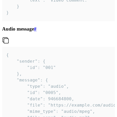
		"text": "Video comment."

	}

}
Audio message
#
{

	"sender": {

		"id": "001"

	},

	"message": {

		"type": "audio",

		"id": "0005",

		"date": 946684800,

		"file": "https://example.com/audio.mp3",

		"mime_type": "audio/mpeg",
