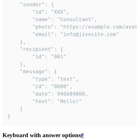
	"sender": {

		"id": "XXX",

		"name": "Consultant",

		"photo": "https://example.com/avatar.png",

		"email": "info@jivosite.com"

	},

	"recipient": {

		"id": "001"

	},

	"message": {

		"type": "text",

		"id": "0000",

		"date": 946684800,

		"text": "Hello!"

	}

}
Keyboard with answer options
#