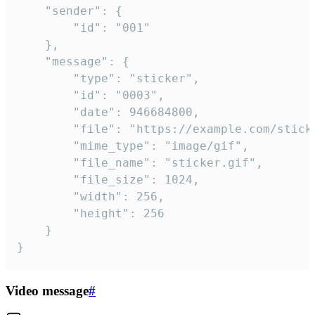
	"sender": {

		"id": "001"

	},

	"message": {

		"type": "sticker",

		"id": "0003",

		"date": 946684800,

		"file": "https://example.com/sticker.gif",

		"mime_type": "image/gif",

		"file_name": "sticker.gif",

		"file_size": 1024,

		"width": 256,

		"height": 256

	}

}
Video message
#