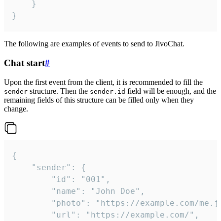
	}

}
The following are examples of events to send to JivoChat.
Chat start
#
Upon the first event from the client, it is recommended to fill the
structure. Then the
field will be enough, and the
sender
sender.id
remaining fields of this structure can be filled only when they
change.
{

	"sender": {

		"id": "001",

		"name": "John Doe",

		"photo": "https://example.com/me.jpg",

		"url": "https://example.com/",
