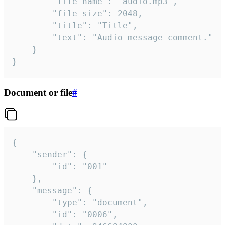
		"file_name": "audio.mp3",

		"file_size": 2048,

		"title": "Title",

		"text": "Audio message comment."

	}

}
Document or file
#
{

	"sender": {

		"id": "001"

	},

	"message": {

		"type": "document",

		"id": "0006",
