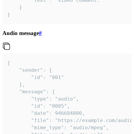
		"text": "Video comment."

	}

}
Audio message
#
{

	"sender": {

		"id": "001"

	},

	"message": {

		"type": "audio",

		"id": "0005",

		"date": 946684800,

		"file": "https://example.com/audio.mp3",

		"mime_type": "audio/mpeg",
