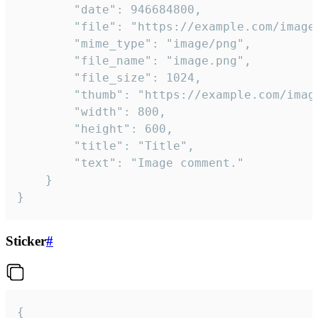
		"date": 946684800,

		"file": "https://example.com/image.png",

		"mime_type": "image/png",

		"file_name": "image.png",

		"file_size": 1024,

		"thumb": "https://example.com/image_thumb.png",

		"width": 800,

		"height": 600,

		"title": "Title",

		"text": "Image comment."

	}

}
Sticker
#
{
