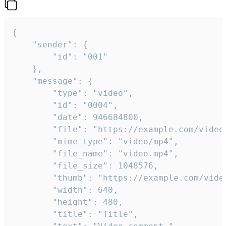
{

	"sender": {

		"id": "001"

	},

	"message": {

		"type": "video",

		"id": "0004",

		"date": 946684800,

		"file": "https://example.com/video.mp4",

		"mime_type": "video/mp4",

		"file_name": "video.mp4",

		"file_size": 1048576,

		"thumb": "https://example.com/video_thumb.png",

		"width": 640,

		"height": 480,

		"title": "Title",
