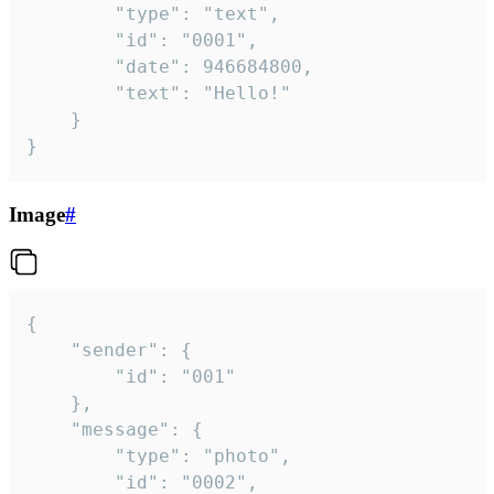
		"type": "text",

		"id": "0001",

		"date": 946684800,

		"text": "Hello!"

	}

}
Image
#
{

	"sender": {

		"id": "001"

	},

	"message": {

		"type": "photo",

		"id": "0002",
