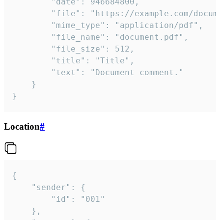
		"date": 946684800,

		"file": "https://example.com/document.pdf",

		"mime_type": "application/pdf",

		"file_name": "document.pdf",

		"file_size": 512,

		"title": "Title",

		"text": "Document comment."

	}

}
Location
#
{

	"sender": {

		"id": "001"

	},
