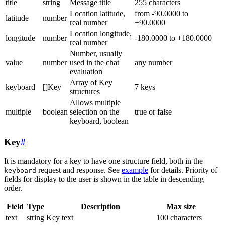
title
string
Message title
255 characters
Location latitude,
from -90.0000 to
latitude
number
real number
+90.0000
Location longitude,
longitude
number
-180.0000 to +180.0000
real number
Number, usually
value
number
used in the chat
any number
evaluation
Array of Key
keyboard
[]Key
7 keys
structures
Allows multiple
multiple
boolean
selection on the
true or false
keyboard, boolean
Key
#
It is mandatory for a key to have one structure field, both in the
request and response. See
example
for details. Priority of
keyboard
fields for display to the user is shown in the table in descending
order.
Field
Type
Description
Max size
text
string
Key text
100 characters