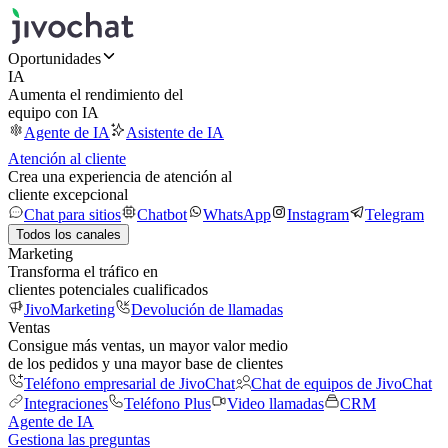
Oportunidades
IA
Aumenta el rendimiento del
equipo con IA
Agente de IA
Asistente de IA
Atención al cliente
Crea una experiencia de atención al
cliente excepcional
Chat para sitios
Chatbot
WhatsApp
Instagram
Telegram
Todos los canales
Marketing
Transforma el tráfico en
clientes potenciales cualificados
JivoMarketing
Devolución de llamadas
Ventas
Consigue más ventas, un mayor valor medio
de los pedidos y una mayor base de clientes
Teléfono empresarial de JivoChat
Chat de equipos de JivoChat
Integraciones
Teléfono Plus
Video llamadas
CRM
Agente de IA
Gestiona las preguntas