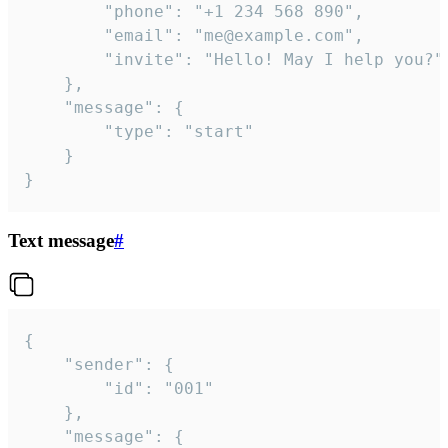
		"phone": "+1 234 568 890",

		"email": "me@example.com",

		"invite": "Hello! May I help you?"

	},

	"message": {

		"type": "start"

	}

}
Text message
#
{

	"sender": {

		"id": "001"

	},

	"message": {
