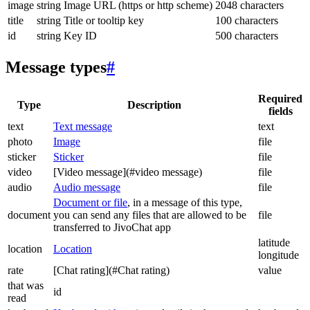
image
string
Image URL (https or http scheme)
2048 characters
title
string
Title or tooltip key
100 characters
id
string
Key ID
500 characters
Message types
#
Required
Type
Description
fields
text
Text message
text
photo
Image
file
sticker
Sticker
file
video
[Video message](#video message)
file
audio
Audio message
file
Document or file
, in a message of this type,
document
you can send any files that are allowed to be
file
transferred to JivoChat app
latitude
location
Location
longitude
rate
[Chat rating](#Chat rating)
value
that was
id
read