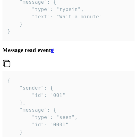
	"message": {

		"type": "typein",

		"text": "Wait a minute"

	}

}
Message read event
#
{

	"sender": {

		"id": "001"

	},

	"message": {

		"type": "seen",

		"id": "0001"

	}
