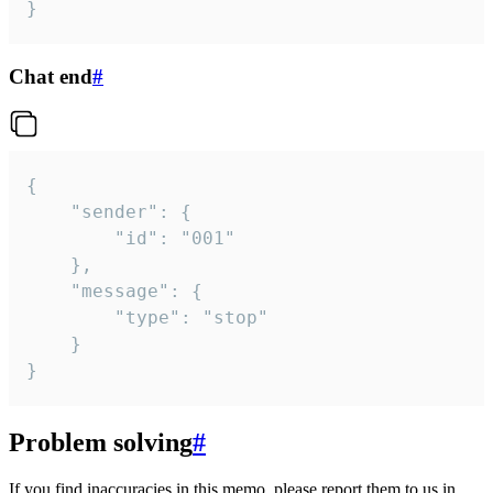
}
Chat end
#
{

	"sender": {

		"id": "001"

	},

	"message": {

		"type": "stop"

	}

}
Problem solving
#
If you find inaccuracies in this memo, please report them to us in