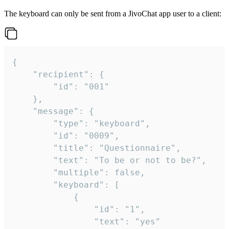
The keyboard can only be sent from a JivoChat app user to a client:
{

	"recipient": {

		"id": "001"

	},

	"message": {

		"type": "keyboard",

		"id": "0009",

		"title": "Questionnaire",

		"text": "To be or not to be?",

		"multiple": false,

		"keyboard": [

			{

				"id": "1",

				"text": "yes"
