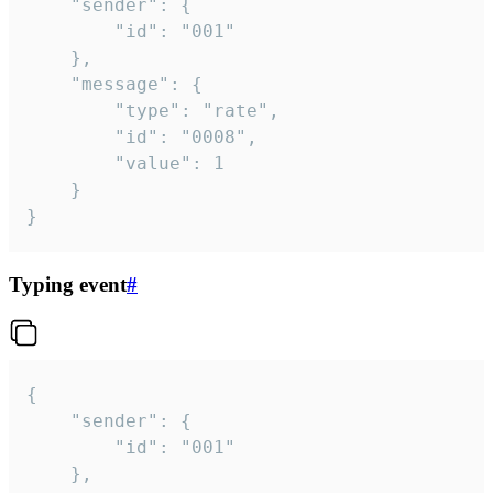
	"sender": {

		"id": "001"

	},

	"message": {

		"type": "rate",

		"id": "0008",

		"value": 1

	}

}
Typing event
#
{

	"sender": {

		"id": "001"

	},
