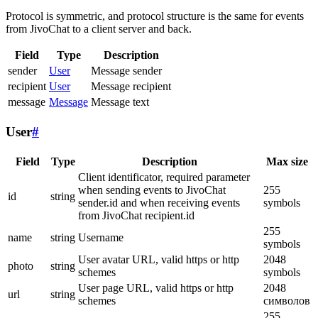
Protocol is symmetric, and protocol structure is the same for events
from JivoChat to a client server and back.
Field
Type
Description
sender
User
Message sender
recipient
User
Message recipient
message
Message
Message text
User
#
Field
Type
Description
Max size
Client identificator, required parameter
when sending events to JivoChat
255
id
string
sender.id and when receiving events
symbols
from JivoChat recipient.id
255
name
string
Username
symbols
User avatar URL, valid https or http
2048
photo
string
schemes
symbols
User page URL, valid https or http
2048
url
string
schemes
символов
255