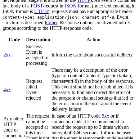
development stage it is allowed to use
HTTP
). An event is contained
in a body of a
POST
-request in
JSON
format (note: text encoding in
JSON format is
UTF-8
), requests must have an appropriate header
. Event
Content-Type: application/json; charset=utf-8
structure is described
further
. Response options are divided into 3
groups according to the HTTP-response code.
Code
Description
Action
Success.
Event is
2xx
Inform the user about successfull delivery
accepted for
processing
There may be a description of the error
(type of content Content-Type: text/plain;
Request
charset=utf-8) in the body of the response.
failed.
This event should not be resubmitted. It is
4xx
Event
necessary to find and correct the error of
rejected
the program or channel settings that led to
the error. Inform the user about the event
delivery failure
The request
In case of an HTTP code
5xx
or if
Any other
cannot be
connection fails it is recommended to
HTTP
accepted at
resend the request up to 3 times with an
code or
this time.
interval of 3-60 seconds. Inform the user
connection
Event is not
that the event is temporarily undeliverable.