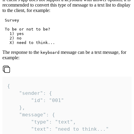
recommended to convert this type of message to a text list to display
to the client, for example:
 Survey

 To be or not to be?

   1) yes

   2) no

The response to the
message can be a text message, for
keyboard
example:
{

	"sender": {

		"id": "001"

	},

	"message": {

		"type": "text",

		"text": "need to think..."
