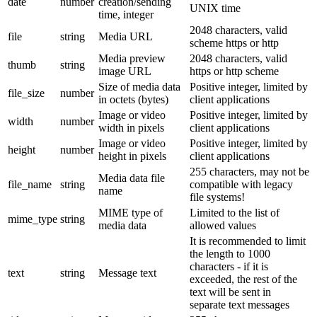
date
number
creation/sending
UNIX time
time, integer
2048 characters, valid
file
string
Media URL
scheme https or http
Media preview
2048 characters, valid
thumb
string
image URL
https or http scheme
Size of media data
Positive integer, limited by
file_size
number
in octets (bytes)
client applications
Image or video
Positive integer, limited by
width
number
width in pixels
client applications
Image or video
Positive integer, limited by
height
number
height in pixels
client applications
255 characters, may not be
Media data file
file_name
string
compatible with legacy
name
file systems!
MIME type of
Limited to the list of
mime_type
string
media data
allowed values
It is recommended to limit
the length to 1000
characters - if it is
text
string
Message text
exceeded, the rest of the
text will be sent in
separate text messages