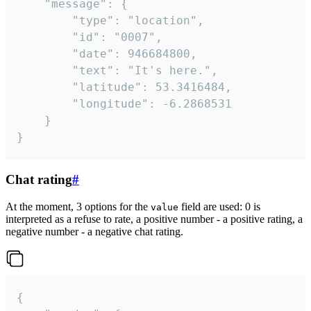
	"message": {

		"type": "location",

		"id": "0007",

		"date": 946684800,

		"text": "It's here.",

		"latitude": 53.3416484,

		"longitude": -6.2868531

	}

}
Chat rating
#
At the moment, 3 options for the
field are used: 0 is
value
interpreted as a refuse to rate, a positive number - a positive rating, a
negative number - a negative chat rating.
{
