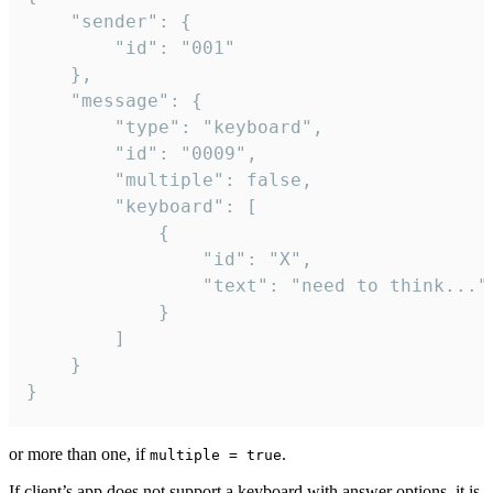
	"sender": {

		"id": "001"

	},

	"message": {

		"type": "keyboard",

		"id": "0009",

		"multiple": false,

		"keyboard": [

			{

				"id": "X",

				"text": "need to think..."

			}

		]

	}

}
or more than one, if
.
multiple = true
If client’s app does not support a keyboard with answer options, it is