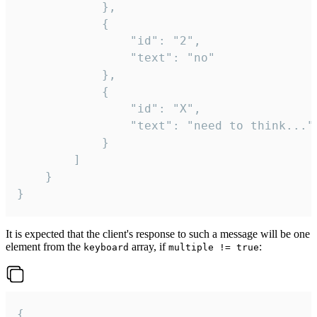
			},

			{

				"id": "2",

				"text": "no"

			},

			{

				"id": "X",

				"text": "need to think..."

			}

		]

	}

}
It is expected that the client's response to such a message will be one
element from the
array, if
:
keyboard
multiple != true
{
