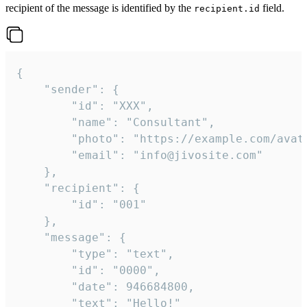
recipient of the message is identified by the
field.
recipient.id
{

	"sender": {

		"id": "XXX",

		"name": "Consultant",

		"photo": "https://example.com/avatar.png",

		"email": "info@jivosite.com"

	},

	"recipient": {

		"id": "001"

	},

	"message": {

		"type": "text",

		"id": "0000",

		"date": 946684800,

		"text": "Hello!"
