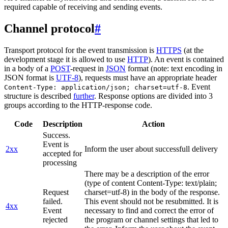
required capable of receiving and sending events.
Channel protocol
#
Transport protocol for the event transmission is
HTTPS
(at the
development stage it is allowed to use
HTTP
). An event is contained
in a body of a
POST
-request in
JSON
format (note: text encoding in
JSON format is
UTF-8
), requests must have an appropriate header
. Event
Content-Type: application/json; charset=utf-8
structure is described
further
. Response options are divided into 3
groups according to the HTTP-response code.
Code
Description
Action
Success.
Event is
2xx
Inform the user about successfull delivery
accepted for
processing
There may be a description of the error
(type of content Content-Type: text/plain;
Request
charset=utf-8) in the body of the response.
failed.
This event should not be resubmitted. It is
4xx
Event
necessary to find and correct the error of
rejected
the program or channel settings that led to