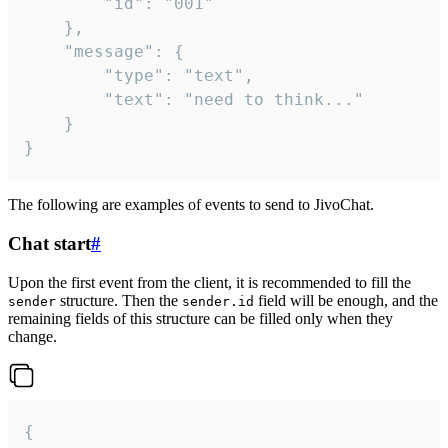
		"id": "001"

	},

	"message": {

		"type": "text",

		"text": "need to think..."

	}

}
The following are examples of events to send to JivoChat.
Chat start
#
Upon the first event from the client, it is recommended to fill the
structure. Then the
field will be enough, and the
sender
sender.id
remaining fields of this structure can be filled only when they
change.
{
