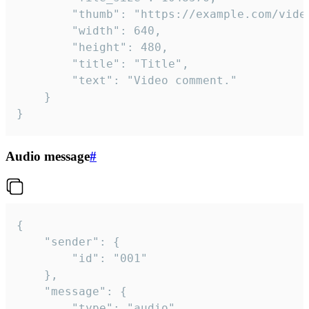
		"thumb": "https://example.com/video_thumb.png",

		"width": 640,

		"height": 480,

		"title": "Title",

		"text": "Video comment."

	}

}
Audio message
#
{

	"sender": {

		"id": "001"

	},

	"message": {

		"type": "audio",
