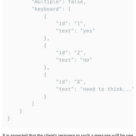
		"multiple": false,

		"keyboard": [

			{

				"id": "1",

				"text": "yes"

			},

			{

				"id": "2",

				"text": "no"

			},

			{

				"id": "X",

				"text": "need to think..."

			}

		]

	}

}
It is expected that the client's response to such a message will be one