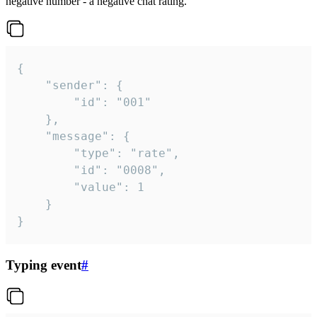
negative number - a negative chat rating.
{

	"sender": {

		"id": "001"

	},

	"message": {

		"type": "rate",

		"id": "0008",

		"value": 1

	}

}
Typing event
#