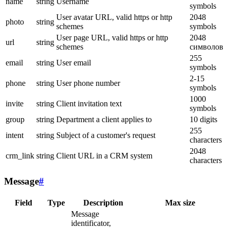
name
string
Username
symbols
User avatar URL, valid https or http
2048
photo
string
schemes
symbols
User page URL, valid https or http
2048
url
string
schemes
символов
255
email
string
User email
symbols
2-15
phone
string
User phone number
symbols
1000
invite
string
Client invitation text
symbols
group
string
Department a client applies to
10 digits
255
intent
string
Subject of a customer's request
characters
2048
crm_link
string
Client URL in a CRM system
characters
Message
#
Field
Type
Description
Max size
Message
identificator,