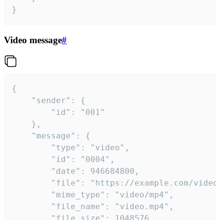
}
Video message
#
{

	"sender": {

		"id": "001"

	},

	"message": {

		"type": "video",

		"id": "0004",

		"date": 946684800,

		"file": "https://example.com/video.mp4",

		"mime_type": "video/mp4",

		"file_name": "video.mp4",

		"file_size": 1048576,
