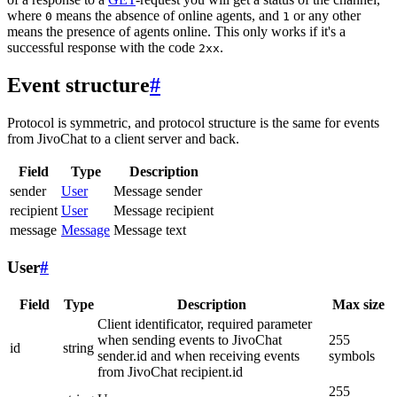
where
means the absence of online agents, and
or any other
0
1
means the presence of agents online. This only works if it's a
successful response with the code
.
2xx
Event structure
#
Protocol is symmetric, and protocol structure is the same for events
from JivoChat to a client server and back.
Field
Type
Description
sender
User
Message sender
recipient
User
Message recipient
message
Message
Message text
User
#
Field
Type
Description
Max size
Client identificator, required parameter
when sending events to JivoChat
255
id
string
sender.id and when receiving events
symbols
from JivoChat recipient.id
255