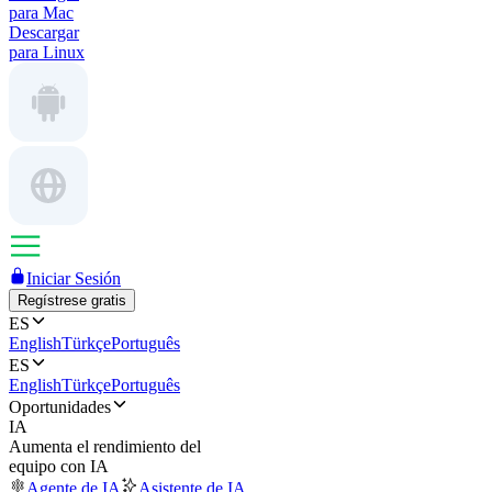
para Mac
Descargar
para Linux
Iniciar Sesión
Regístrese gratis
ES
English
Türkçe
Português
ES
English
Türkçe
Português
Oportunidades
IA
Aumenta el rendimiento del
equipo con IA
Agente de IA
Asistente de IA