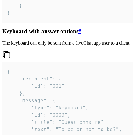
	}

}
Keyboard with answer options
#
The keyboard can only be sent from a JivoChat app user to a client:
{

	"recipient": {

		"id": "001"

	},

	"message": {

		"type": "keyboard",

		"id": "0009",

		"title": "Questionnaire",

		"text": "To be or not to be?",
