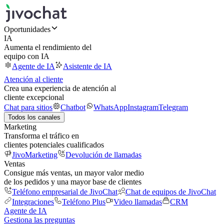
Oportunidades
IA
Aumenta el rendimiento del
equipo con IA
Agente de IA
Asistente de IA
Atención al cliente
Crea una experiencia de atención al
cliente excepcional
Chat para sitios
Chatbot
WhatsApp
Instagram
Telegram
Todos los canales
Marketing
Transforma el tráfico en
clientes potenciales cualificados
JivoMarketing
Devolución de llamadas
Ventas
Consigue más ventas, un mayor valor medio
de los pedidos y una mayor base de clientes
Teléfono empresarial de JivoChat
Chat de equipos de JivoChat
Integraciones
Teléfono Plus
Video llamadas
CRM
Agente de IA
Gestiona las preguntas