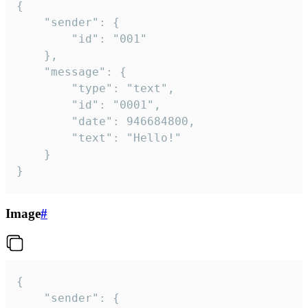
{

	"sender": {

		"id": "001"

	},

	"message": {

		"type": "text",

		"id": "0001",

		"date": 946684800,

		"text": "Hello!"

	}

}
Image
#
{

	"sender": {
