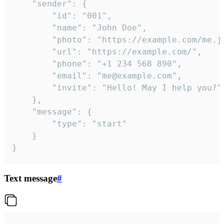
	"sender": {

		"id": "001",

		"name": "John Doe",

		"photo": "https://example.com/me.jpg",

		"url": "https://example.com/",

		"phone": "+1 234 568 890",

		"email": "me@example.com",

		"invite": "Hello! May I help you?"

	},

	"message": {

		"type": "start"

	}

}
Text message
#