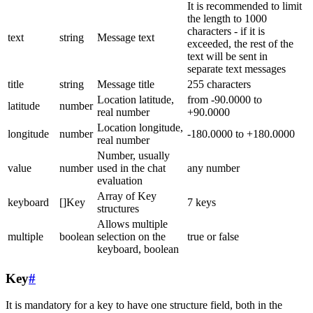
It is recommended to limit
the length to 1000
characters - if it is
text
string
Message text
exceeded, the rest of the
text will be sent in
separate text messages
title
string
Message title
255 characters
Location latitude,
from -90.0000 to
latitude
number
real number
+90.0000
Location longitude,
longitude
number
-180.0000 to +180.0000
real number
Number, usually
value
number
used in the chat
any number
evaluation
Array of Key
keyboard
[]Key
7 keys
structures
Allows multiple
multiple
boolean
selection on the
true or false
keyboard, boolean
Key
#
It is mandatory for a key to have one structure field, both in the