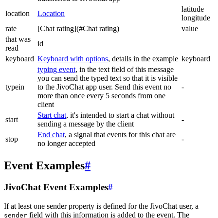
latitude
location
Location
longitude
rate
[Chat rating](#Chat rating)
value
that was
id
read
keyboard
Keyboard with options
, details in the example
keyboard
typing event
, in the text field of this message
you can send the typed text so that it is visible
typein
to the JivoChat app user. Send this event no
-
more than once every 5 seconds from one
client
Start chat
, it's intended to start a chat without
start
-
sending a message by the client
End chat
, a signal that events for this chat are
stop
-
no longer accepted
Event Examples
#
JivoChat Event Examples
#
If at least one sender property is defined for the JivoChat user, a
field with this information is added to the event. The
sender