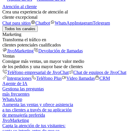
Atención al cliente
Crea una experiencia de atención al
cliente excepcional
Chat para sitios
Chatbot
WhatsApp
Instagram
Telegram
Todos los canales
Marketing
Transforma el tráfico en
clientes potenciales cualificados
JivoMarketing
Devolución de llamadas
Ventas
Consigue más ventas, un mayor valor medio
de los pedidos y una mayor base de clientes
Teléfono empresarial de JivoChat
Chat de equipos de JivoChat
Integraciones
Teléfono Plus
Video llamadas
CRM
Agente de IA
Gestiona las preguntas
más frecuentes
WhatsApp
Aumenta las ventas y ofrece asistencia
a tus clientes a través de su aplicación
de mensajería preferida
JivoMarketing
Capta la atención de tus visitantes:
capta su interés antes de que se