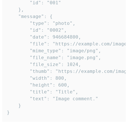
		"id": "001"

	},

	"message": {

		"type": "photo",

		"id": "0002",

		"date": 946684800,

		"file": "https://example.com/image.png",

		"mime_type": "image/png",

		"file_name": "image.png",

		"file_size": 1024,

		"thumb": "https://example.com/image_thumb.png",

		"width": 800,

		"height": 600,

		"title": "Title",

		"text": "Image comment."

	}

}