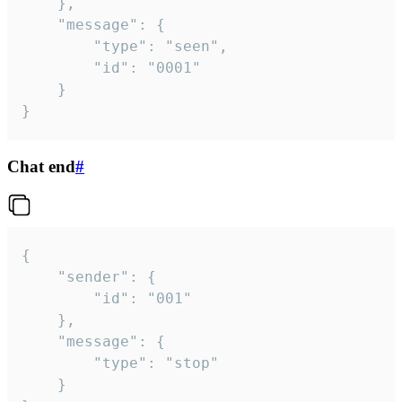
	},

	"message": {

		"type": "seen",

		"id": "0001"

	}

}
Chat end
#
{

	"sender": {

		"id": "001"

	},

	"message": {

		"type": "stop"

	}
