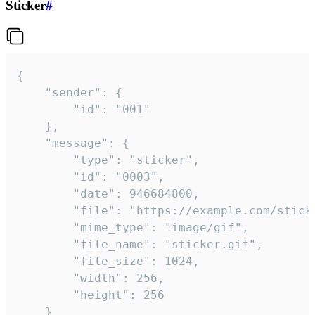
Sticker
#
{

	"sender": {

		"id": "001"

	},

	"message": {

		"type": "sticker",

		"id": "0003",

		"date": 946684800,

		"file": "https://example.com/sticker.gif",

		"mime_type": "image/gif",

		"file_name": "sticker.gif",

		"file_size": 1024,

		"width": 256,

		"height": 256

	}
