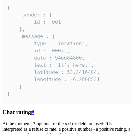
{

	"sender": {

		"id": "001"

	},

	"message": {

		"type": "location",

		"id": "0007",

		"date": 946684800,

		"text": "It's here.",

		"latitude": 53.3416484,

		"longitude": -6.2868531

	}

}
Chat rating
#
At the moment, 3 options for the
field are used: 0 is
value
interpreted as a refuse to rate, a positive number - a positive rating, a