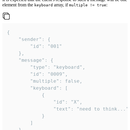
element from the
array, if
:
keyboard
multiple != true
{

	"sender": {

		"id": "001"

	},

	"message": {

		"type": "keyboard",

		"id": "0009",

		"multiple": false,

		"keyboard": [

			{

				"id": "X",

				"text": "need to think..."

			}

		]

	}
