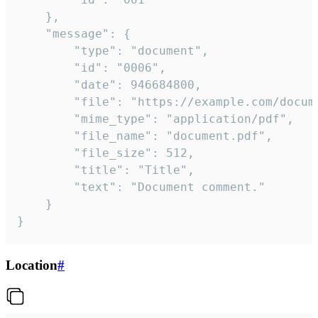
	},

	"message": {

		"type": "document",

		"id": "0006",

		"date": 946684800,

		"file": "https://example.com/document.pdf",

		"mime_type": "application/pdf",

		"file_name": "document.pdf",

		"file_size": 512,

		"title": "Title",

		"text": "Document comment."

	}

}
Location
#