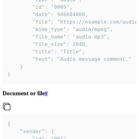
		"id": "0005",

		"date": 946684800,

		"file": "https://example.com/audio.mp3",

		"mime_type": "audio/mpeg",

		"file_name": "audio.mp3",

		"file_size": 2048,

		"title": "Title",

		"text": "Audio message comment."

	}

}
Document or file
#
{

	"sender": {

		"id": "001"
