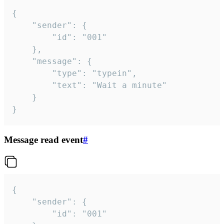
{

	"sender": {

		"id": "001"

	},

	"message": {

		"type": "typein",

		"text": "Wait a minute"

	}

}
Message read event
#
{

	"sender": {

		"id": "001"
