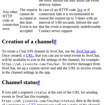
the error. Inform the user about the event
delivery failure
The request
In case of an HTTP code
5xx
or if
Any other
cannot be
connection fails it is recommended to
HTTP
accepted at
resend the request up to 3 times with an
code or
this time.
interval of 3-60 seconds. Inform the user
connection
Event is not
that the event is temporarily undeliverable.
error
accepted
Contact server support
Creation of a channel
#
To create a Chat API channel in JivoChat, use the
JivoChat app
.
Once created, a
URL
, that you can use to send events to JivoChat,
will be available to you in the settings of the channel, for example:
. To receive messages from
https://wh.jivosite.com/foo/bar
JivoChat, set up a custom server and add the URL to receive events
in the channel settings in the app.
Channel status
#
If you add a segment
at the end of the URL for sending
/status
events to JivoChat (for example,
), then in the body
https://wh.jivosite.com/foo/bar/status
of a response to a
GET
-request you will get a status of the channel,