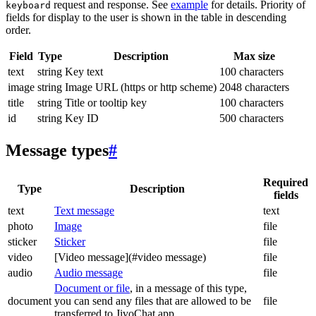
request and response. See
example
for details. Priority of
keyboard
fields for display to the user is shown in the table in descending
order.
Field
Type
Description
Max size
text
string
Key text
100 characters
image
string
Image URL (https or http scheme)
2048 characters
title
string
Title or tooltip key
100 characters
id
string
Key ID
500 characters
Message types
#
Required
Type
Description
fields
text
Text message
text
photo
Image
file
sticker
Sticker
file
video
[Video message](#video message)
file
audio
Audio message
file
Document or file
, in a message of this type,
document
you can send any files that are allowed to be
file
transferred to JivoChat app