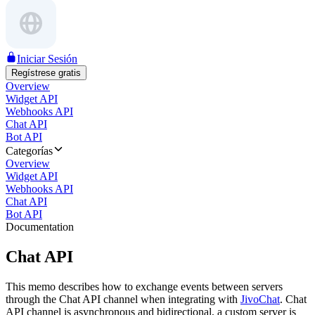
Iniciar Sesión
Regístrese gratis
Overview
Widget API
Webhooks API
Chat API
Bot API
Categorías
Overview
Widget API
Webhooks API
Chat API
Bot API
Documentation
Chat API
This memo describes how to exchange events between servers
through the Chat API channel when integrating with
JivoChat
. Chat
API channel is asynchronous and bidirectional, a custom server is