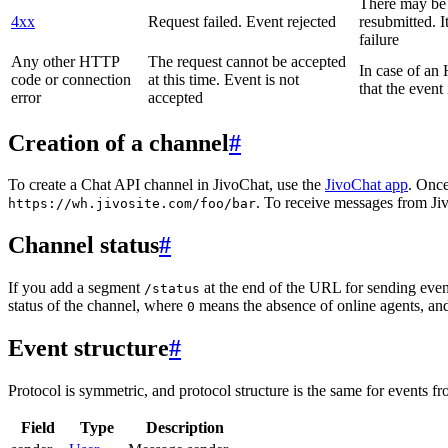
There may be a
4xx
Request failed. Event rejected
resubmitted. I
failure
Any other HTTP
The request cannot be accepted
In case of a
code or connection
at this time. Event is not
that the event
error
accepted
Creation of a channel
#
To create a Chat API channel in JivoChat, use the
JivoChat app
. Once
. To receive messages from Jiv
https://wh.jivosite.com/foo/bar
Channel status
#
If you add a segment
at the end of the URL for sending even
/status
status of the channel, where
means the absence of online agents, a
0
Event structure
#
Protocol is symmetric, and protocol structure is the same for events fr
Field
Type
Description