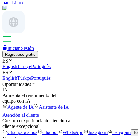
para Linux
Iniciar Sesión
Regístrese gratis
ES
English
Türkçe
Português
ES
English
Türkçe
Português
Oportunidades
IA
Aumenta el rendimiento del
equipo con IA
Agente de IA
Asistente de IA
Atención al cliente
Crea una experiencia de atención al
cliente excepcional
Chat para sitios
Chatbot
WhatsApp
Instagram
Telegram
To