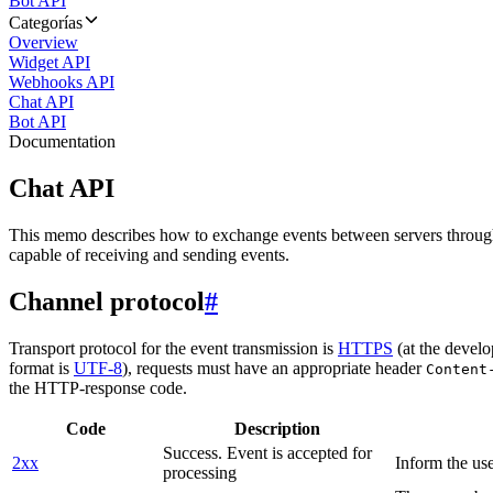
Bot API
Categorías
Overview
Widget API
Webhooks API
Chat API
Bot API
Documentation
Chat API
This memo describes how to exchange events between servers throug
capable of receiving and sending events.
Channel protocol
#
Transport protocol for the event transmission is
HTTPS
(at the develo
format is
UTF-8
), requests must have an appropriate header
Content
the HTTP-response code.
Code
Description
Success. Event is accepted for
2xx
Inform the use
processing