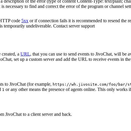
 description of the error (type of content Content-Type: text/plain; cha
t is necessary to find and correct the error of the program or channel sett
n HTTP code
5xx
or if connection fails it is recommended to resend the r
 is temporarily undeliverable. Contact server support
 created, a
URL
, that you can use to send events to JivoChat, will be a
oChat, set up a custom server and add the URL to receive events in the 
ts to JivoChat (for example,
https://wh.jivosite.com/foo/bar/s
nd
or any other means the presence of agents online. This only works if
1
om JivoChat to a client server and back.