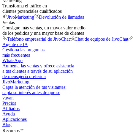
Marketing
Transforma el tráfico en
clientes potenciales cualificados
JivoMarketing
Devolución de llamadas
Ventas
Consigue más ventas, un mayor valor medio
de los pedidos y una mayor base de clientes
Teléfono empresarial de JivoChat
Chat de equipos de JivoChat
Agente de IA
Gestiona las preguntas
más frecuentes
WhatsApp
Aumenta las ventas y ofrece asistencia
a tus clientes a través de su aplicación
de mensajería preferida
JivoMarketing
Capta la atención de tus visitantes:
capta su interés antes de que se
vayan
Precios
Afiliados
Ayuda
Aplicaciones
Blog
Recursos