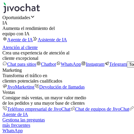
Oportunidades
IA
Aumenta el rendimiento del
equipo con IA
Agente de IA
Asistente de IA
Atención al cliente
Crea una experiencia de atención al
cliente excepcional
Chat para sitios
Chatbot
WhatsApp
Instagram
Telegram
To
Marketing
Transforma el tráfico en
clientes potenciales cualificados
JivoMarketing
Devolución de llamadas
Ventas
Consigue más ventas, un mayor valor medio
de los pedidos y una mayor base de clientes
Teléfono empresarial de JivoChat
Chat de equipos de JivoChat
Agente de IA
Gestiona las preguntas
más frecuentes
WhatsApp