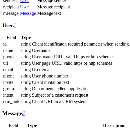
sender
User
Message sender
recipient
User
Message recipient
message
Message
Message text
User
#
Field
Type
id
string
Client identificator, required parameter when sending
name
string
Username
photo
string
User avatar URL, valid https or http schemes
url
string
User page URL, valid https or http schemes
email
string
User email
phone
string
User phone number
invite
string
Client invitation text
group
string
Department a client applies to
intent
string
Subject of a customer's request
crm_link
string
Client URL in a CRM system
Message
#
Field
Type
Description