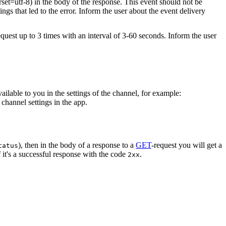
rset=utf-8) in the body of the response. This event should not be
ings that led to the error. Inform the user about the event delivery
equest up to 3 times with an interval of 3-60 seconds. Inform the user
vailable to you in the settings of the channel, for example:
channel settings in the app.
), then in the body of a response to a
GET
-request you will get a
tatus
 it's a successful response with the code
.
2xx