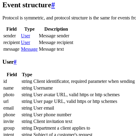
Event structure
#
Protocol is symmetric, and protocol structure is the same for events fr
Field
Type
Description
sender
User
Message sender
recipient
User
Message recipient
message
Message
Message text
User
#
Field
Type
id
string
Client identificator, required parameter when sending
name
string
Username
photo
string
User avatar URL, valid https or http schemes
url
string
User page URL, valid https or http schemes
email
string
User email
phone
string
User phone number
invite
string
Client invitation text
group
string
Department a client applies to
intent
string
Subject of a customer's request