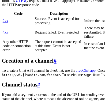
format is
UTF-8
), requests must have an appropriate header
Content
the HTTP-response code.
Code
Description
Success. Event is accepted for
2xx
Inform the use
processing
There may be a
4xx
Request failed. Event rejected
resubmitted. I
failure
Any other HTTP
The request cannot be accepted
In case of a
code or connection
at this time. Event is not
that the event
error
accepted
Creation of a channel
#
To create a Chat API channel in JivoChat, use the
JivoChat app
. Once
. To receive messages from Jiv
https://wh.jivosite.com/foo/bar
Channel status
#
If you add a segment
at the end of the URL for sending even
/status
status of the channel, where
means the absence of online agents, a
0