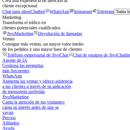
Crea una experiencia de atención al
cliente excepcional
Chat para sitios
Chatbot
WhatsApp
Instagram
Telegram
Todos l
Marketing
Transforma el tráfico en
clientes potenciales cualificados
JivoMarketing
Devolución de llamadas
Ventas
Consigue más ventas, un mayor valor medio
de los pedidos y una mayor base de clientes
Teléfono empresarial de JivoChat
Chat de equipos de JivoChat
In
Agente de IA
Gestiona las preguntas
más frecuentes
WhatsApp
Aumenta las ventas y ofrece asistencia
a tus clientes a través de su aplicación
de mensajería preferida
JivoMarketing
Capta la atención de tus visitantes:
capta su interés antes de que se
vayan
Precios
Afiliados
Ayuda