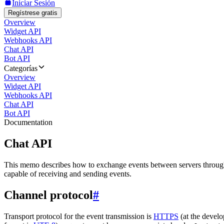
Iniciar Sesión
Regístrese gratis
Overview
Widget API
Webhooks API
Chat API
Bot API
Categorías
Overview
Widget API
Webhooks API
Chat API
Bot API
Documentation
Chat API
This memo describes how to exchange events between servers throug
capable of receiving and sending events.
Channel protocol
#
Transport protocol for the event transmission is
HTTPS
(at the develo