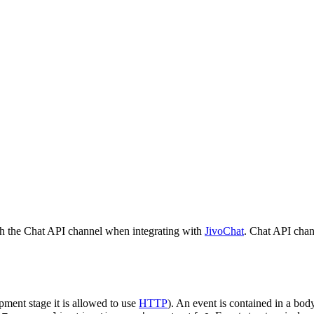
h the Chat API channel when integrating with
JivoChat
. Chat API chan
pment stage it is allowed to use
HTTP
). An event is contained in a bod