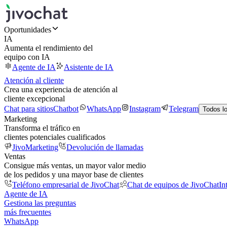
Oportunidades
IA
Aumenta el rendimiento del
equipo con IA
Agente de IA
Asistente de IA
Atención al cliente
Crea una experiencia de atención al
cliente excepcional
Chat para sitios
Chatbot
WhatsApp
Instagram
Telegram
Todos l
Marketing
Transforma el tráfico en
clientes potenciales cualificados
JivoMarketing
Devolución de llamadas
Ventas
Consigue más ventas, un mayor valor medio
de los pedidos y una mayor base de clientes
Teléfono empresarial de JivoChat
Chat de equipos de JivoChat
In
Agente de IA
Gestiona las preguntas
más frecuentes
WhatsApp