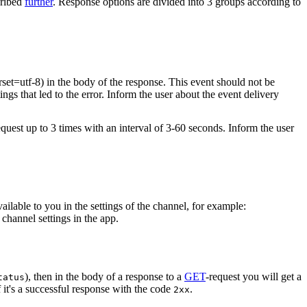
cribed
further
. Response options are divided into 3 groups according to
rset=utf-8) in the body of the response. This event should not be
ings that led to the error. Inform the user about the event delivery
equest up to 3 times with an interval of 3-60 seconds. Inform the user
vailable to you in the settings of the channel, for example:
channel settings in the app.
), then in the body of a response to a
GET
-request you will get a
tatus
 it's a successful response with the code
.
2xx