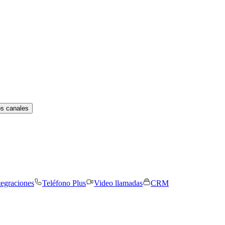
os canales
tegraciones
Teléfono Plus
Video llamadas
CRM