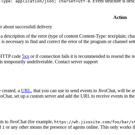
. Event structure is des
-Type: application/json; charset=utf-8
Action
r about successfull delivery
 description of the error (type of content Content-Type: text/plain; cha
t is necessary to find and correct the error of the program or channel sett
n HTTP code
5xx
or if connection fails it is recommended to resend the r
 is temporarily undeliverable. Contact server support
 created, a
URL
, that you can use to send events to JivoChat, will be a
oChat, set up a custom server and add the URL to receive events in the 
ts to JivoChat (for example,
https://wh.jivosite.com/foo/bar/s
nd
or any other means the presence of agents online. This only works if
1