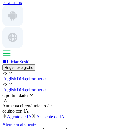
para Linux
Iniciar Sesión
Regístrese gratis
ES
English
Türkçe
Português
ES
English
Türkçe
Português
Oportunidades
IA
Aumenta el rendimiento del
equipo con IA
Agente de IA
Asistente de IA
Atención al cliente