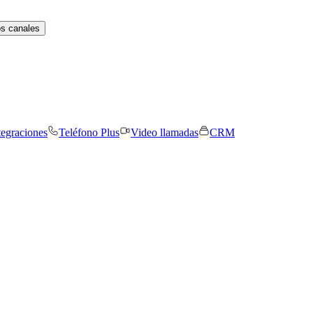
os canales
tegraciones
Teléfono Plus
Video llamadas
CRM