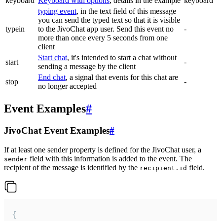
keyboard
Keyboard with options
, details in the example
keyboard
typing event
, in the text field of this message
you can send the typed text so that it is visible
typein
to the JivoChat app user. Send this event no
-
more than once every 5 seconds from one
client
Start chat
, it's intended to start a chat without
start
-
sending a message by the client
End chat
, a signal that events for this chat are
stop
-
no longer accepted
Event Examples
#
JivoChat Event Examples
#
If at least one sender property is defined for the JivoChat user, a
field with this information is added to the event. The
sender
recipient of the message is identified by the
field.
recipient.id
{
