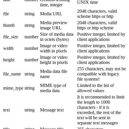
UNIX time
time, integer
2048 characters, valid
file
string
Media URL
scheme https or http
Media preview
2048 characters, valid
thumb
string
image URL
https or http scheme
Size of media data
Positive integer, limited by
file_size
number
in octets (bytes)
client applications
Image or video
Positive integer, limited by
width
number
width in pixels
client applications
Image or video
Positive integer, limited by
height
number
height in pixels
client applications
255 characters, may not be
Media data file
file_name
string
compatible with legacy
name
file systems!
MIME type of
Limited to the list of
mime_type
string
media data
allowed values
It is recommended to limit
the length to 1000
characters - if it is
text
string
Message text
exceeded, the rest of the
text will be sent in
separate text messages