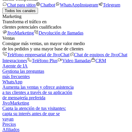
Chat para sitios
Chatbot
WhatsApp
Instagram
Telegram
Todos los canales
Marketing
Transforma el tráfico en
clientes potenciales cualificados
JivoMarketing
Devolución de llamadas
Ventas
Consigue más ventas, un mayor valor medio
de los pedidos y una mayor base de clientes
Teléfono empresarial de JivoChat
Chat de equipos de JivoChat
Integraciones
Teléfono Plus
Video llamadas
CRM
Agente de IA
Gestiona las preguntas
más frecuentes
WhatsApp
Aumenta las ventas y ofrece asistencia
a tus clientes a través de su aplicación
de mensajería preferida
JivoMarketing
Capta la atención de tus visitantes:
capta su interés antes de que se
vayan
Precios
Afiliados