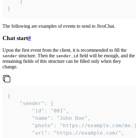
	}

}
The following are examples of events to send to JivoChat.
Chat start
#
Upon the first event from the client, it is recommended to fill the
structure. Then the
field will be enough, and the
sender
sender.id
remaining fields of this structure can be filled only when they
change.
{

	"sender": {

		"id": "001",

		"name": "John Doe",

		"photo": "https://example.com/me.jpg",

		"url": "https://example.com/",
