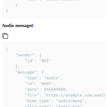
	}

}
Audio message
#
{

	"sender": {

		"id": "001"

	},

	"message": {

		"type": "audio",

		"id": "0005",

		"date": 946684800,

		"file": "https://example.com/audio.mp3",

		"mime_type": "audio/mpeg",

		"file_name": "audio.mp3",
