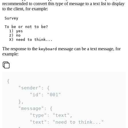
recommended to convert this type of message to a text list to display
to the client, for example:
 Survey

 To be or not to be?

   1) yes

   2) no

The response to the
message can be a text message, for
keyboard
example:
{

	"sender": {

		"id": "001"

	},

	"message": {

		"type": "text",

		"text": "need to think..."
