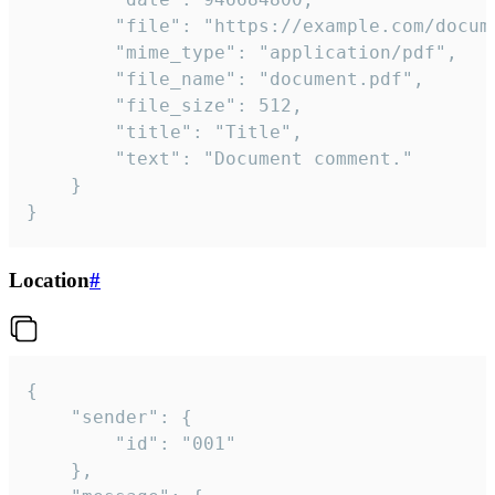
		"file": "https://example.com/document.pdf",

		"mime_type": "application/pdf",

		"file_name": "document.pdf",

		"file_size": 512,

		"title": "Title",

		"text": "Document comment."

	}

}
Location
#
{

	"sender": {

		"id": "001"

	},
