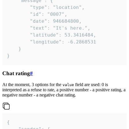
	"message": {

		"type": "location",

		"id": "0007",

		"date": 946684800,

		"text": "It's here.",

		"latitude": 53.3416484,

		"longitude": -6.2868531

	}

}
Chat rating
#
At the moment, 3 options for the
field are used: 0 is
value
interpreted as a refuse to rate, a positive number - a positive rating, a
negative number - a negative chat rating.
{
