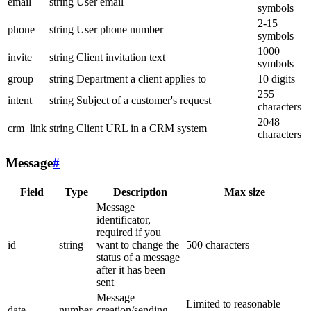
email
string
User email
symbols
2-15
phone
string
User phone number
symbols
1000
invite
string
Client invitation text
symbols
group
string
Department a client applies to
10 digits
255
intent
string
Subject of a customer's request
characters
2048
crm_link
string
Client URL in a CRM system
characters
Message
#
Field
Type
Description
Max size
Message
identificator,
required if you
id
string
want to change the
500 characters
status of a message
after it has been
sent
Message
Limited to reasonable
date
number
creation/sending