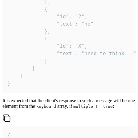
			},

			{

				"id": "2",

				"text": "no"

			},

			{

				"id": "X",

				"text": "need to think..."

			}

		]

	}

}
It is expected that the client's response to such a message will be one
element from the
array, if
:
keyboard
multiple != true
{
