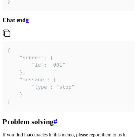
}
Chat end
#
{

	"sender": {

		"id": "001"

	},

	"message": {

		"type": "stop"

	}

}
Problem solving
#
If you find inaccuracies in this memo, please report them to us in