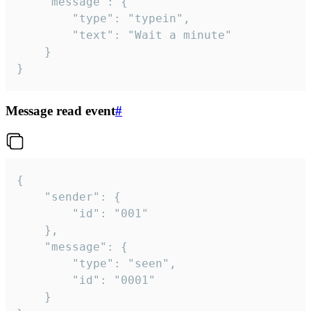
	"message": {

		"type": "typein",

		"text": "Wait a minute"

	}

}
Message read event
#
{

	"sender": {

		"id": "001"

	},

	"message": {

		"type": "seen",

		"id": "0001"

	}
