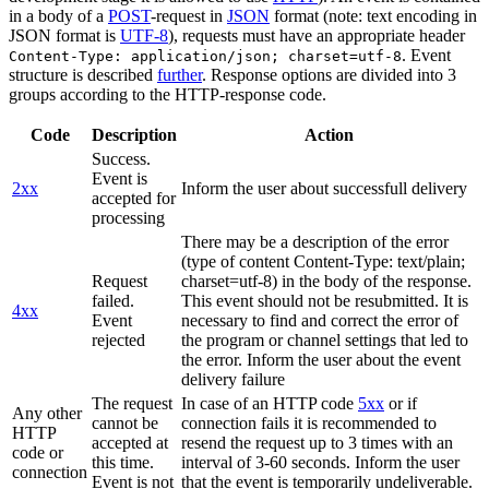
in a body of a
POST
-request in
JSON
format (note: text encoding in
JSON format is
UTF-8
), requests must have an appropriate header
. Event
Content-Type: application/json; charset=utf-8
structure is described
further
. Response options are divided into 3
groups according to the HTTP-response code.
Code
Description
Action
Success.
Event is
2xx
Inform the user about successfull delivery
accepted for
processing
There may be a description of the error
(type of content Content-Type: text/plain;
Request
charset=utf-8) in the body of the response.
failed.
This event should not be resubmitted. It is
4xx
Event
necessary to find and correct the error of
rejected
the program or channel settings that led to
the error. Inform the user about the event
delivery failure
The request
In case of an HTTP code
5xx
or if
Any other
cannot be
connection fails it is recommended to
HTTP
accepted at
resend the request up to 3 times with an
code or
this time.
interval of 3-60 seconds. Inform the user
connection
Event is not
that the event is temporarily undeliverable.