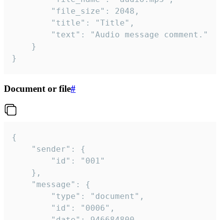
		"file_size": 2048,

		"title": "Title",

		"text": "Audio message comment."

	}

}
Document or file
#
{

	"sender": {

		"id": "001"

	},

	"message": {

		"type": "document",

		"id": "0006",

		"date": 946684800,
