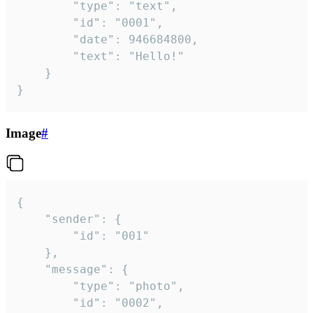
		"type": "text",

		"id": "0001",

		"date": 946684800,

		"text": "Hello!"

	}

}
Image
#
{

	"sender": {

		"id": "001"

	},

	"message": {

		"type": "photo",

		"id": "0002",
