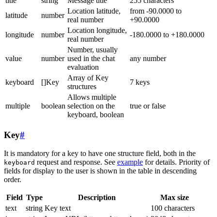
title
string
Message title
255 characters
Location latitude,
from -90.0000 to
latitude
number
real number
+90.0000
Location longitude,
longitude
number
-180.0000 to +180.0000
real number
Number, usually
value
number
used in the chat
any number
evaluation
Array of Key
keyboard
[]Key
7 keys
structures
Allows multiple
multiple
boolean
selection on the
true or false
keyboard, boolean
Key
#
It is mandatory for a key to have one structure field, both in the
request and response. See
example
for details. Priority of
keyboard
fields for display to the user is shown in the table in descending
order.
Field
Type
Description
Max size
text
string
Key text
100 characters