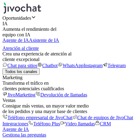
Oportunidades
IA
Aumenta el rendimiento del
equipo con IA
Agente de IA
Asistente de IA
Atención al cliente
Crea una experiencia de atención al
cliente excepcional
Chat para sitios
Chatbot
WhatsApp
Instagram
Telegram
Todos los canales
Marketing
Transforma el tráfico en
clientes potenciales cualificados
JivoMarketing
Devolución de llamadas
Ventas
Consigue más ventas, un mayor valor medio
de los pedidos y una mayor base de clientes
Teléfono empresarial de JivoChat
Chat de equipos de JivoChat
Integraciones
Teléfono Plus
Video llamadas
CRM
Agente de IA
Gestiona las preguntas