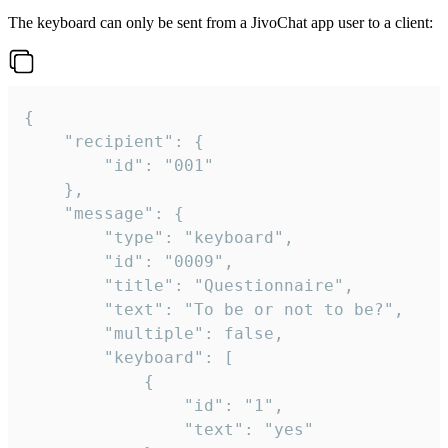
The keyboard can only be sent from a JivoChat app user to a client:
{

	"recipient": {

		"id": "001"

	},

	"message": {

		"type": "keyboard",

		"id": "0009",

		"title": "Questionnaire",

		"text": "To be or not to be?",

		"multiple": false,

		"keyboard": [

			{

				"id": "1",

				"text": "yes"
