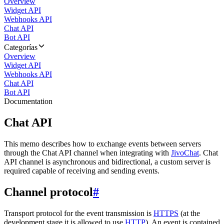
Overview
Widget API
Webhooks API
Chat API
Bot API
Categorías
Overview
Widget API
Webhooks API
Chat API
Bot API
Documentation
Chat API
This memo describes how to exchange events between servers
through the Chat API channel when integrating with
JivoChat
. Chat
API channel is asynchronous and bidirectional, a custom server is
required capable of receiving and sending events.
Channel protocol
#
Transport protocol for the event transmission is
HTTPS
(at the
development stage it is allowed to use
HTTP
). An event is contained