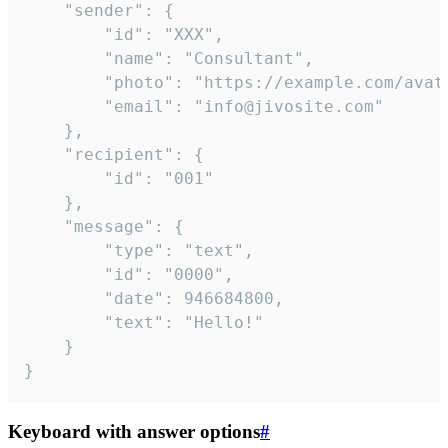
	"sender": {

		"id": "XXX",

		"name": "Consultant",

		"photo": "https://example.com/avatar.png",

		"email": "info@jivosite.com"

	},

	"recipient": {

		"id": "001"

	},

	"message": {

		"type": "text",

		"id": "0000",

		"date": 946684800,

		"text": "Hello!"

	}

}
Keyboard with answer options
#