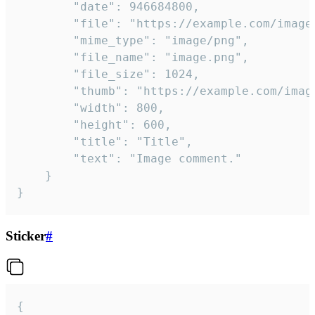
		"date": 946684800,

		"file": "https://example.com/image.png",

		"mime_type": "image/png",

		"file_name": "image.png",

		"file_size": 1024,

		"thumb": "https://example.com/image_thumb.png",

		"width": 800,

		"height": 600,

		"title": "Title",

		"text": "Image comment."

	}

}
Sticker
#
{
