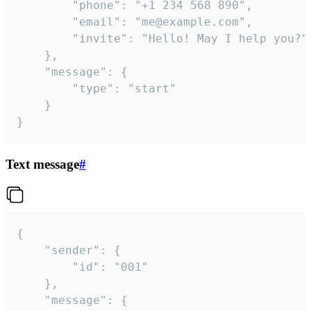
		"phone": "+1 234 568 890",

		"email": "me@example.com",

		"invite": "Hello! May I help you?"

	},

	"message": {

		"type": "start"

	}

}
Text message
#
{

	"sender": {

		"id": "001"

	},

	"message": {
