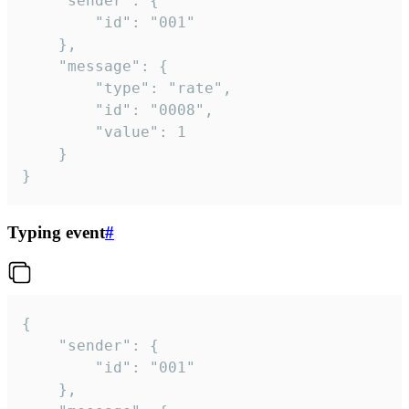
	"sender": {

		"id": "001"

	},

	"message": {

		"type": "rate",

		"id": "0008",

		"value": 1

	}

}
Typing event
#
{

	"sender": {

		"id": "001"

	},
