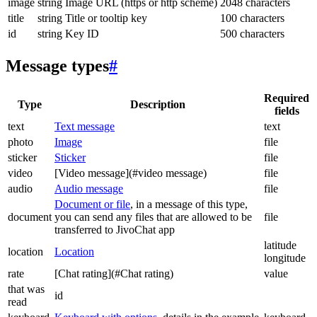
image
string
Image URL (https or http scheme)
2048 characters
title
string
Title or tooltip key
100 characters
id
string
Key ID
500 characters
Message types
#
Required
Type
Description
fields
text
Text message
text
photo
Image
file
sticker
Sticker
file
video
[Video message](#video message)
file
audio
Audio message
file
Document or file
, in a message of this type,
document
you can send any files that are allowed to be
file
transferred to JivoChat app
latitude
location
Location
longitude
rate
[Chat rating](#Chat rating)
value
that was
id
read