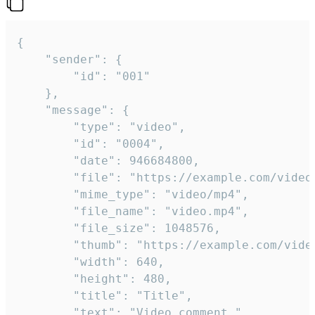
{

	"sender": {

		"id": "001"

	},

	"message": {

		"type": "video",

		"id": "0004",

		"date": 946684800,

		"file": "https://example.com/video.mp4",

		"mime_type": "video/mp4",

		"file_name": "video.mp4",

		"file_size": 1048576,

		"thumb": "https://example.com/video_thumb.png",

		"width": 640,

		"height": 480,

		"title": "Title",

		"text": "Video comment."
