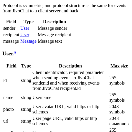
Protocol is symmetric, and protocol structure is the same for events
from JivoChat to a client server and back.
Field
Type
Description
sender
User
Message sender
recipient
User
Message recipient
message
Message
Message text
User
#
Field
Type
Description
Max size
Client identificator, required parameter
when sending events to JivoChat
255
id
string
sender.id and when receiving events
symbols
from JivoChat recipient.id
255
name
string
Username
symbols
User avatar URL, valid https or http
2048
photo
string
schemes
symbols
User page URL, valid https or http
2048
url
string
schemes
символов
255