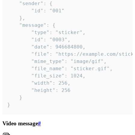
	"sender": {

		"id": "001"

	},

	"message": {

		"type": "sticker",

		"id": "0003",

		"date": 946684800,

		"file": "https://example.com/sticker.gif",

		"mime_type": "image/gif",

		"file_name": "sticker.gif",

		"file_size": 1024,

		"width": 256,

		"height": 256

	}

}
Video message
#