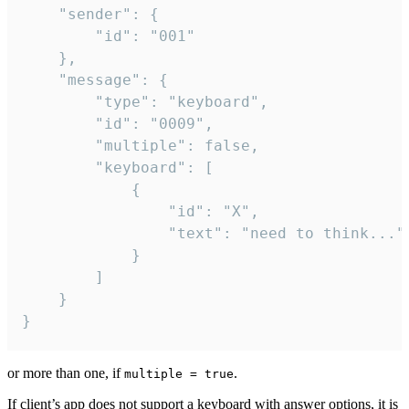
	"sender": {

		"id": "001"

	},

	"message": {

		"type": "keyboard",

		"id": "0009",

		"multiple": false,

		"keyboard": [

			{

				"id": "X",

				"text": "need to think..."

			}

		]

	}

}
or more than one, if
.
multiple = true
If client’s app does not support a keyboard with answer options, it is