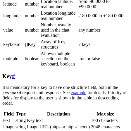
Location latitude,
from -90.0000 to
latitude
number
real number
+90.0000
Location longitude,
longitude
number
-180.0000 to +180.0000
real number
Number, usually
value
number
used in the chat
any number
evaluation
Array of Key
keyboard
[]Key
7 keys
structures
Allows multiple
multiple
boolean
selection on the
true or false
keyboard, boolean
Key
#
It is mandatory for a key to have one structure field, both in the
request and response. See
example
for details. Priority of
keyboard
fields for display to the user is shown in the table in descending
order.
Field
Type
Description
Max size
text
string
Key text
100 characters
image
string
Image URL (https or http scheme)
2048 characters