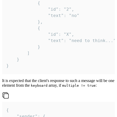
			{

				"id": "2",

				"text": "no"

			},

			{

				"id": "X",

				"text": "need to think..."

			}

		]

	}

}
It is expected that the client's response to such a message will be one
element from the
array, if
:
keyboard
multiple != true
{

	"sender": {
