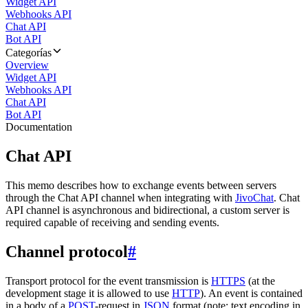
Widget API
Webhooks API
Chat API
Bot API
Categorías
Overview
Widget API
Webhooks API
Chat API
Bot API
Documentation
Chat API
This memo describes how to exchange events between servers
through the Chat API channel when integrating with
JivoChat
. Chat
API channel is asynchronous and bidirectional, a custom server is
required capable of receiving and sending events.
Channel protocol
#
Transport protocol for the event transmission is
HTTPS
(at the
development stage it is allowed to use
HTTP
). An event is contained
in a body of a
POST
-request in
JSON
format (note: text encoding in