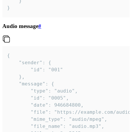
	}

}
Audio message
#
{

	"sender": {

		"id": "001"

	},

	"message": {

		"type": "audio",

		"id": "0005",

		"date": 946684800,

		"file": "https://example.com/audio.mp3",

		"mime_type": "audio/mpeg",

		"file_name": "audio.mp3",
