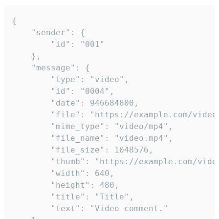
{

	"sender": {

		"id": "001"

	},

	"message": {

		"type": "video",

		"id": "0004",

		"date": 946684800,

		"file": "https://example.com/video.mp4",

		"mime_type": "video/mp4",

		"file_name": "video.mp4",

		"file_size": 1048576,

		"thumb": "https://example.com/video_thumb.png",

		"width": 640,

		"height": 480,

		"title": "Title",

		"text": "Video comment."
