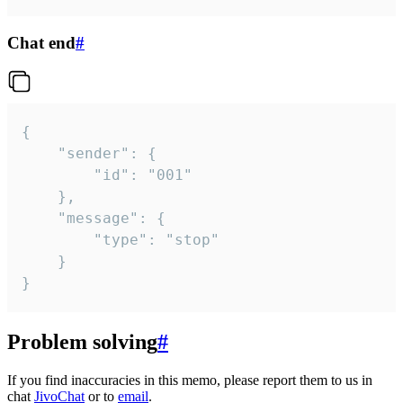
Chat end
#
{

	"sender": {

		"id": "001"

	},

	"message": {

		"type": "stop"

	}

}
Problem solving
#
If you find inaccuracies in this memo, please report them to us in
chat
JivoChat
or to
email
.