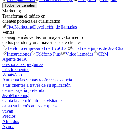
Todos los canales
Marketing
Transforma el tráfico en
clientes potenciales cualificados
JivoMarketing
Devolución de llamadas
Ventas
Consigue más ventas, un mayor valor medio
de los pedidos y una mayor base de clientes
Teléfono empresarial de JivoChat
Chat de equipos de JivoChat
Integraciones
Teléfono Plus
Video llamadas
CRM
Agente de IA
Gestiona las preguntas
más frecuentes
WhatsApp
Aumenta las ventas y ofrece asistencia
a tus clientes a través de su aplicación
de mensajería preferida
JivoMarketing
Capta la atención de tus visitantes:
capta su interés antes de que se
vayan
Precios
Afiliados
Ayuda