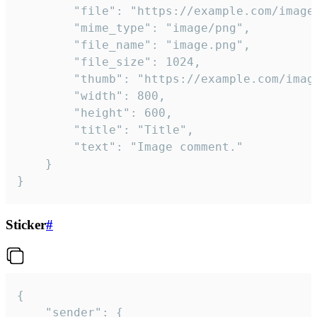
		"file": "https://example.com/image.png",

		"mime_type": "image/png",

		"file_name": "image.png",

		"file_size": 1024,

		"thumb": "https://example.com/image_thumb.png",

		"width": 800,

		"height": 600,

		"title": "Title",

		"text": "Image comment."

	}

}
Sticker
#
{

	"sender": {
