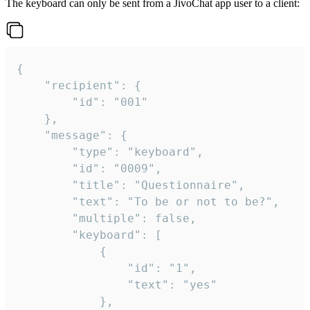
The keyboard can only be sent from a JivoChat app user to a client:
{

	"recipient": {

		"id": "001"

	},

	"message": {

		"type": "keyboard",

		"id": "0009",

		"title": "Questionnaire",

		"text": "To be or not to be?",

		"multiple": false,

		"keyboard": [

			{

				"id": "1",

				"text": "yes"

			},
