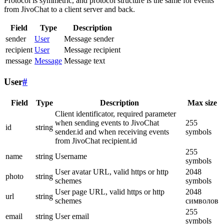
Protocol is symmetric, and protocol structure is the same for events
from JivoChat to a client server and back.
Field
Type
Description
sender
User
Message sender
recipient
User
Message recipient
message
Message
Message text
User
#
Field
Type
Description
Max size
Client identificator, required parameter
when sending events to JivoChat
255
id
string
sender.id and when receiving events
symbols
from JivoChat recipient.id
255
name
string
Username
symbols
User avatar URL, valid https or http
2048
photo
string
schemes
symbols
User page URL, valid https or http
2048
url
string
schemes
символов
255
email
string
User email
symbols