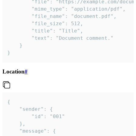
		"file": "https://example.com/document.pdf",

		"mime_type": "application/pdf",

		"file_name": "document.pdf",

		"file_size": 512,

		"title": "Title",

		"text": "Document comment."

	}

}
Location
#
{

	"sender": {

		"id": "001"

	},

	"message": {
