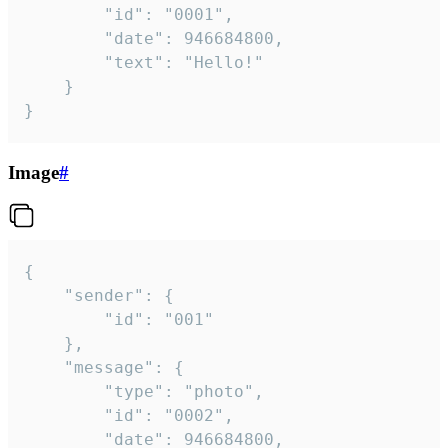
		"id": "0001",

		"date": 946684800,

		"text": "Hello!"

	}

}
Image
#
{

	"sender": {

		"id": "001"

	},

	"message": {

		"type": "photo",

		"id": "0002",

		"date": 946684800,
