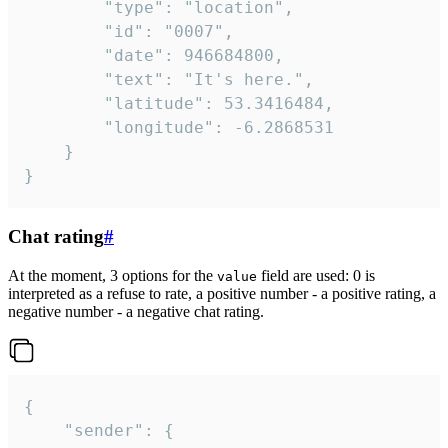
		"type": "location",

		"id": "0007",

		"date": 946684800,

		"text": "It's here.",

		"latitude": 53.3416484,

		"longitude": -6.2868531

	}

}
Chat rating
#
At the moment, 3 options for the
field are used: 0 is
value
interpreted as a refuse to rate, a positive number - a positive rating, a
negative number - a negative chat rating.
{

	"sender": {
