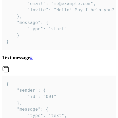
		"email": "me@example.com",

		"invite": "Hello! May I help you?"

	},

	"message": {

		"type": "start"

	}

}
Text message
#
{

	"sender": {

		"id": "001"

	},

	"message": {

		"type": "text",
