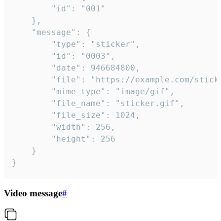
		"id": "001"

	},

	"message": {

		"type": "sticker",

		"id": "0003",

		"date": 946684800,

		"file": "https://example.com/sticker.gif",

		"mime_type": "image/gif",

		"file_name": "sticker.gif",

		"file_size": 1024,

		"width": 256,

		"height": 256

	}

}
Video message
#