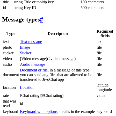
title
string
Title or tooltip key
100 characters
id
string
Key ID
500 characters
Message types
#
Required
Type
Description
fields
text
Text message
text
photo
Image
file
sticker
Sticker
file
video
[Video message](#video message)
file
audio
Audio message
file
Document or file
, in a message of this type,
document
you can send any files that are allowed to be
file
transferred to JivoChat app
latitude
location
Location
longitude
rate
[Chat rating](#Chat rating)
value
that was
id
read
keyboard
Keyboard with options
, details in the example
keyboard