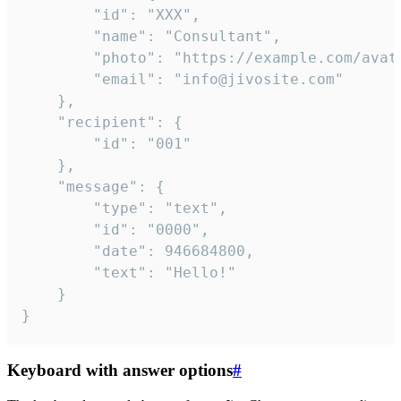
		"id": "XXX",

		"name": "Consultant",

		"photo": "https://example.com/avatar.png",

		"email": "info@jivosite.com"

	},

	"recipient": {

		"id": "001"

	},

	"message": {

		"type": "text",

		"id": "0000",

		"date": 946684800,

		"text": "Hello!"

	}

}
Keyboard with answer options
#