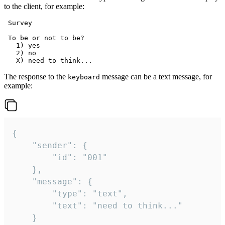
to the client, for example:
 Survey

 To be or not to be?

   1) yes

   2) no

The response to the
message can be a text message, for
keyboard
example:
{

	"sender": {

		"id": "001"

	},

	"message": {

		"type": "text",

		"text": "need to think..."

	}
