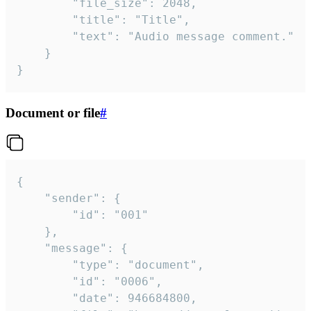
		"file_size": 2048,

		"title": "Title",

		"text": "Audio message comment."

	}

}
Document or file
#
{

	"sender": {

		"id": "001"

	},

	"message": {

		"type": "document",

		"id": "0006",

		"date": 946684800,
