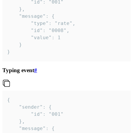
		"id": "001"

	},

	"message": {

		"type": "rate",

		"id": "0008",

		"value": 1

	}

}
Typing event
#
{

	"sender": {

		"id": "001"

	},

	"message": {
