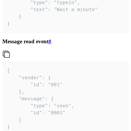
		"type": "typein",

		"text": "Wait a minute"

	}

}
Message read event
#
{

	"sender": {

		"id": "001"

	},

	"message": {

		"type": "seen",

		"id": "0001"

	}

}