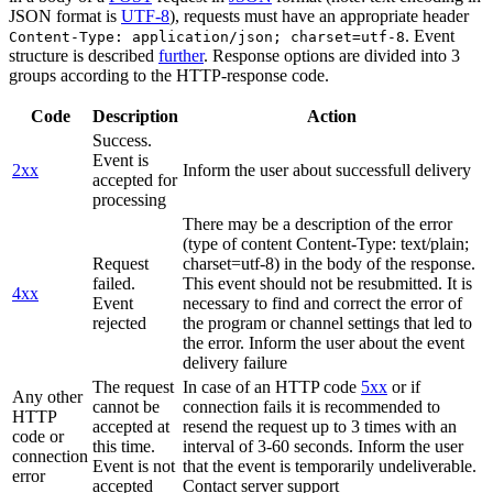
JSON format is
UTF-8
), requests must have an appropriate header
. Event
Content-Type: application/json; charset=utf-8
structure is described
further
. Response options are divided into 3
groups according to the HTTP-response code.
Code
Description
Action
Success.
Event is
2xx
Inform the user about successfull delivery
accepted for
processing
There may be a description of the error
(type of content Content-Type: text/plain;
Request
charset=utf-8) in the body of the response.
failed.
This event should not be resubmitted. It is
4xx
Event
necessary to find and correct the error of
rejected
the program or channel settings that led to
the error. Inform the user about the event
delivery failure
The request
In case of an HTTP code
5xx
or if
Any other
cannot be
connection fails it is recommended to
HTTP
accepted at
resend the request up to 3 times with an
code or
this time.
interval of 3-60 seconds. Inform the user
connection
Event is not
that the event is temporarily undeliverable.
error
accepted
Contact server support