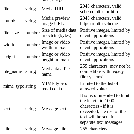
2048 characters, valid
file
string
Media URL
scheme https or http
Media preview
2048 characters, valid
thumb
string
image URL
https or http scheme
Size of media data
Positive integer, limited by
file_size
number
in octets (bytes)
client applications
Image or video
Positive integer, limited by
width
number
width in pixels
client applications
Image or video
Positive integer, limited by
height
number
height in pixels
client applications
255 characters, may not be
Media data file
file_name
string
compatible with legacy
name
file systems!
MIME type of
Limited to the list of
mime_type
string
media data
allowed values
It is recommended to limit
the length to 1000
characters - if it is
text
string
Message text
exceeded, the rest of the
text will be sent in
separate text messages
title
string
Message title
255 characters