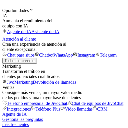
Oportunidades
IA
Aumenta el rendimiento del
equipo con IA
Agente de IA
Asistente de IA
Atención al cliente
Crea una experiencia de atención al
cliente excepcional
Chat para sitios
Chatbot
WhatsApp
Instagram
Telegram
Todos los canales
Marketing
Transforma el tráfico en
clientes potenciales cualificados
JivoMarketing
Devolución de llamadas
Ventas
Consigue más ventas, un mayor valor medio
de los pedidos y una mayor base de clientes
Teléfono empresarial de JivoChat
Chat de equipos de JivoChat
Integraciones
Teléfono Plus
Video llamadas
CRM
Agente de IA
Gestiona las preguntas
más frecuentes