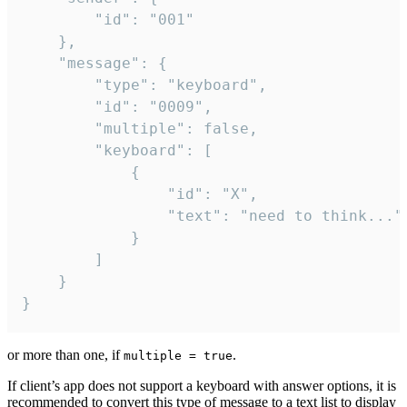
		"id": "001"

	},

	"message": {

		"type": "keyboard",

		"id": "0009",

		"multiple": false,

		"keyboard": [

			{

				"id": "X",

				"text": "need to think..."

			}

		]

	}

}
or more than one, if
.
multiple = true
If client’s app does not support a keyboard with answer options, it is
recommended to convert this type of message to a text list to display