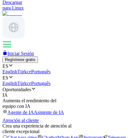
Descargar
para Linux
Iniciar Sesión
Regístrese gratis
ES
English
Türkçe
Português
ES
English
Türkçe
Português
Oportunidades
IA
Aumenta el rendimiento del
equipo con IA
Agente de IA
Asistente de IA
Atención al cliente
Crea una experiencia de atención al
cliente excepcional
Chat para sitios
Chatbot
WhatsApp
Instagram
Telegram