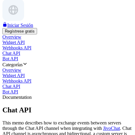
Iniciar Sesión
Regístrese gratis
Overview
Widget API
Webhooks API
Chat API
Bot API
Categorías
Overview
Widget API
Webhooks API
Chat API
Bot API
Documentation
Chat API
This memo describes how to exchange events between servers
through the Chat API channel when integrating with
JivoChat
. Chat
API channel is asynchronous and bidirectional, a custom server is