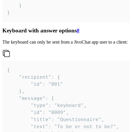
	}

}
Keyboard with answer options
#
The keyboard can only be sent from a JivoChat app user to a client:
{

	"recipient": {

		"id": "001"

	},

	"message": {

		"type": "keyboard",

		"id": "0009",

		"title": "Questionnaire",

		"text": "To be or not to be?",
