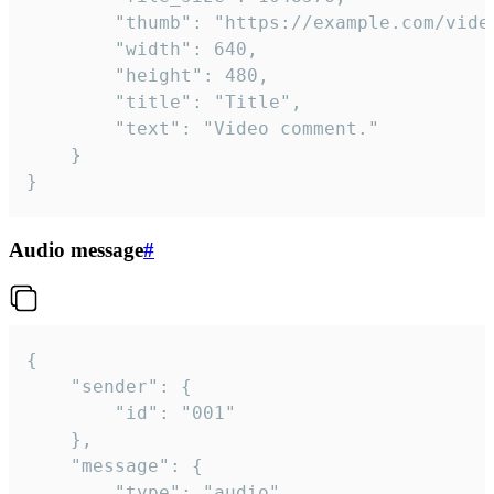
		"thumb": "https://example.com/video_thumb.png",

		"width": 640,

		"height": 480,

		"title": "Title",

		"text": "Video comment."

	}

}
Audio message
#
{

	"sender": {

		"id": "001"

	},

	"message": {

		"type": "audio",
