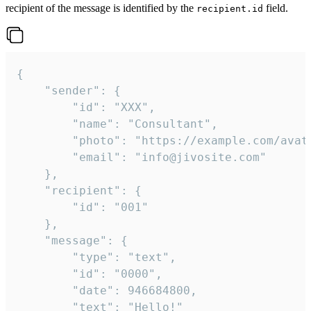
recipient of the message is identified by the
field.
recipient.id
{

	"sender": {

		"id": "XXX",

		"name": "Consultant",

		"photo": "https://example.com/avatar.png",

		"email": "info@jivosite.com"

	},

	"recipient": {

		"id": "001"

	},

	"message": {

		"type": "text",

		"id": "0000",

		"date": 946684800,

		"text": "Hello!"
