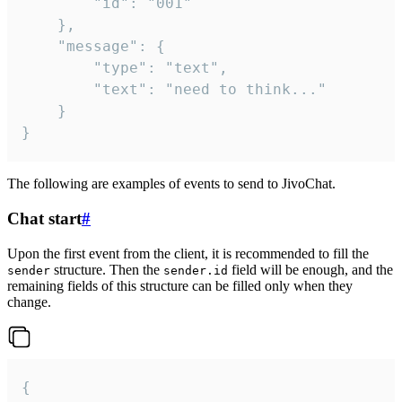
		"id": "001"

	},

	"message": {

		"type": "text",

		"text": "need to think..."

	}

}
The following are examples of events to send to JivoChat.
Chat start
#
Upon the first event from the client, it is recommended to fill the
structure. Then the
field will be enough, and the
sender
sender.id
remaining fields of this structure can be filled only when they
change.
{
