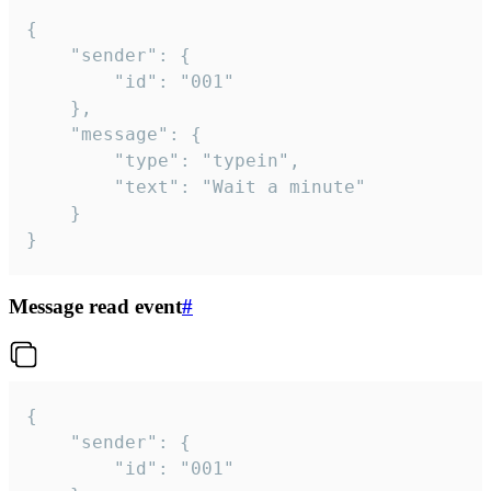
{

	"sender": {

		"id": "001"

	},

	"message": {

		"type": "typein",

		"text": "Wait a minute"

	}

}
Message read event
#
{

	"sender": {

		"id": "001"
