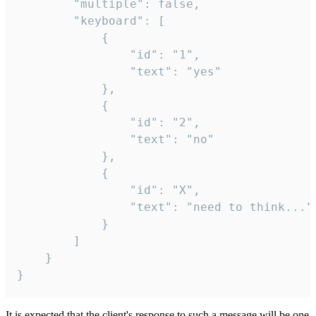
		"multiple": false,

		"keyboard": [

			{

				"id": "1",

				"text": "yes"

			},

			{

				"id": "2",

				"text": "no"

			},

			{

				"id": "X",

				"text": "need to think..."

			}

		]

	}

}
It is expected that the client's response to such a message will be one