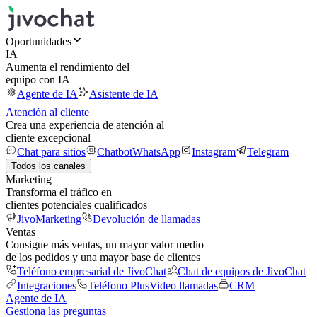
Oportunidades
IA
Aumenta el rendimiento del
equipo con IA
Agente de IA
Asistente de IA
Atención al cliente
Crea una experiencia de atención al
cliente excepcional
Chat para sitios
Chatbot
WhatsApp
Instagram
Telegram
Todos los canales
Marketing
Transforma el tráfico en
clientes potenciales cualificados
JivoMarketing
Devolución de llamadas
Ventas
Consigue más ventas, un mayor valor medio
de los pedidos y una mayor base de clientes
Teléfono empresarial de JivoChat
Chat de equipos de JivoChat
Integraciones
Teléfono Plus
Video llamadas
CRM
Agente de IA
Gestiona las preguntas