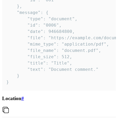
	},

	"message": {

		"type": "document",

		"id": "0006",

		"date": 946684800,

		"file": "https://example.com/document.pdf",

		"mime_type": "application/pdf",

		"file_name": "document.pdf",

		"file_size": 512,

		"title": "Title",

		"text": "Document comment."

	}

}
Location
#