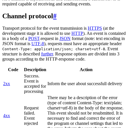
required capable of receiving and sending events.
Channel protocol
#
Transport protocol for the event transmission is
HTTPS
(at the
development stage it is allowed to use
HTTP
). An event is contained
in a body of a
POST
-request in
JSON
format (note: text encoding in
JSON format is
UTF-8
), requests must have an appropriate header
. Event
Content-Type: application/json; charset=utf-8
structure is described
further
. Response options are divided into 3
groups according to the HTTP-response code.
Code
Description
Action
Success.
Event is
2xx
Inform the user about successfull delivery
accepted for
processing
There may be a description of the error
(type of content Content-Type: text/plain;
Request
charset=utf-8) in the body of the response.
failed.
This event should not be resubmitted. It is
4xx
Event
necessary to find and correct the error of
rejected
the program or channel settings that led to