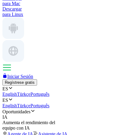
para Mac
Descargar
para Linux
Iniciar Sesión
Regístrese gratis
ES
English
Türkçe
Português
ES
English
Türkçe
Português
Oportunidades
IA
Aumenta el rendimiento del
equipo con IA
Agente de IA
Asistente de IA