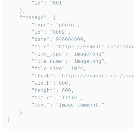
		"id": "001"

	},

	"message": {

		"type": "photo",

		"id": "0002",

		"date": 946684800,

		"file": "https://example.com/image.png",

		"mime_type": "image/png",

		"file_name": "image.png",

		"file_size": 1024,

		"thumb": "https://example.com/image_thumb.png",

		"width": 800,

		"height": 600,

		"title": "Title",

		"text": "Image comment."

	}

}