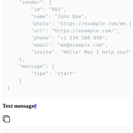
	"sender": {

		"id": "001",

		"name": "John Doe",

		"photo": "https://example.com/me.jpg",

		"url": "https://example.com/",

		"phone": "+1 234 568 890",

		"email": "me@example.com",

		"invite": "Hello! May I help you?"

	},

	"message": {

		"type": "start"

	}

}
Text message
#