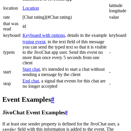
latitude
location
Location
longitude
rate
[Chat rating](#Chat rating)
value
that was
id
read
keyboard
Keyboard with options
, details in the example
keyboard
typing event
, in the text field of this message
you can send the typed text so that it is visible
typein
to the JivoChat app user. Send this event no
-
more than once every 5 seconds from one
client
Start chat
, it's intended to start a chat without
start
-
sending a message by the client
End chat
, a signal that events for this chat are
stop
-
no longer accepted
Event Examples
#
JivoChat Event Examples
#
If at least one sender property is defined for the JivoChat user, a
field with this information is added to the event. The
sender