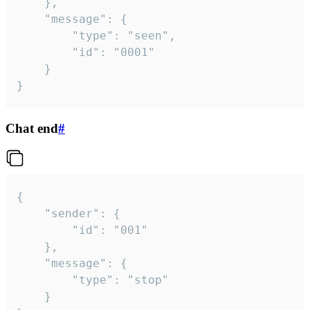
	},

	"message": {

		"type": "seen",

		"id": "0001"

	}

}
Chat end
#
{

	"sender": {

		"id": "001"

	},

	"message": {

		"type": "stop"

	}
