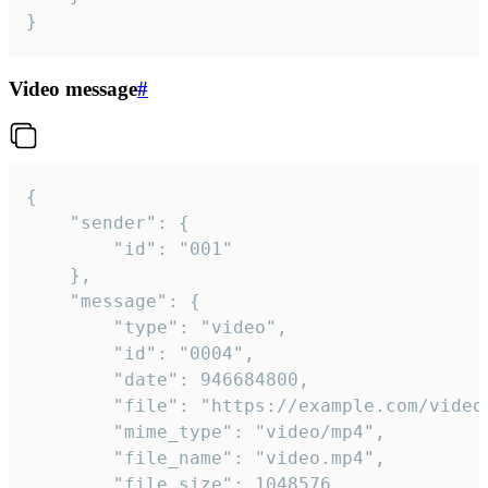
}
Video message
#
{

	"sender": {

		"id": "001"

	},

	"message": {

		"type": "video",

		"id": "0004",

		"date": 946684800,

		"file": "https://example.com/video.mp4",

		"mime_type": "video/mp4",

		"file_name": "video.mp4",

		"file_size": 1048576,
