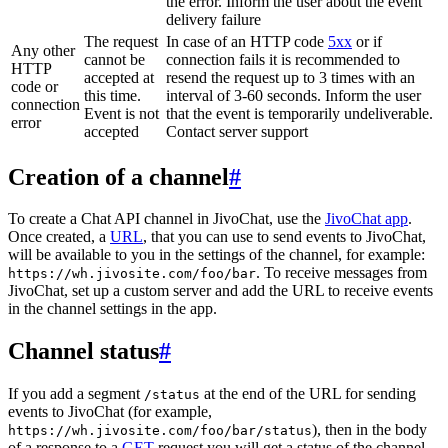
the error. Inform the user about the event
delivery failure
The request
In case of an HTTP code
5xx
or if
Any other
cannot be
connection fails it is recommended to
HTTP
accepted at
resend the request up to 3 times with an
code or
this time.
interval of 3-60 seconds. Inform the user
connection
Event is not
that the event is temporarily undeliverable.
error
accepted
Contact server support
Creation of a channel
#
To create a Chat API channel in JivoChat, use the
JivoChat app
.
Once created, a
URL
, that you can use to send events to JivoChat,
will be available to you in the settings of the channel, for example:
. To receive messages from
https://wh.jivosite.com/foo/bar
JivoChat, set up a custom server and add the URL to receive events
in the channel settings in the app.
Channel status
#
If you add a segment
at the end of the URL for sending
/status
events to JivoChat (for example,
), then in the body
https://wh.jivosite.com/foo/bar/status
of a response to a
GET
-request you will get a status of the channel,