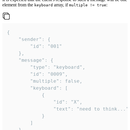
element from the
array, if
:
keyboard
multiple != true
{

	"sender": {

		"id": "001"

	},

	"message": {

		"type": "keyboard",

		"id": "0009",

		"multiple": false,

		"keyboard": [

			{

				"id": "X",

				"text": "need to think..."

			}

		]

	}
