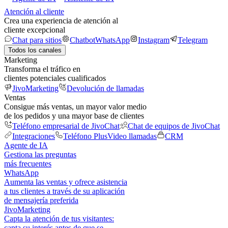
Atención al cliente
Crea una experiencia de atención al
cliente excepcional
Chat para sitios
Chatbot
WhatsApp
Instagram
Telegram
Todos los canales
Marketing
Transforma el tráfico en
clientes potenciales cualificados
JivoMarketing
Devolución de llamadas
Ventas
Consigue más ventas, un mayor valor medio
de los pedidos y una mayor base de clientes
Teléfono empresarial de JivoChat
Chat de equipos de JivoChat
Integraciones
Teléfono Plus
Video llamadas
CRM
Agente de IA
Gestiona las preguntas
más frecuentes
WhatsApp
Aumenta las ventas y ofrece asistencia
a tus clientes a través de su aplicación
de mensajería preferida
JivoMarketing
Capta la atención de tus visitantes:
capta su interés antes de que se