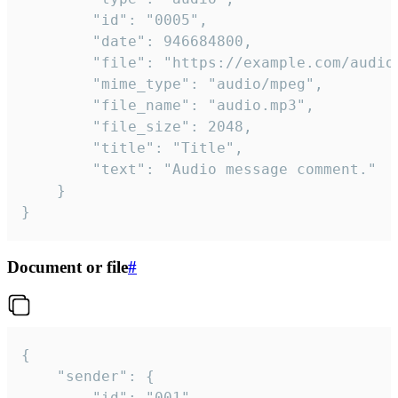
		"id": "0005",

		"date": 946684800,

		"file": "https://example.com/audio.mp3",

		"mime_type": "audio/mpeg",

		"file_name": "audio.mp3",

		"file_size": 2048,

		"title": "Title",

		"text": "Audio message comment."

	}

}
Document or file
#
{

	"sender": {

		"id": "001"
