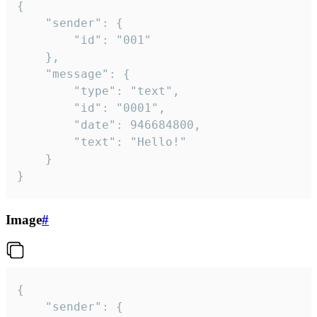
{

	"sender": {

		"id": "001"

	},

	"message": {

		"type": "text",

		"id": "0001",

		"date": 946684800,

		"text": "Hello!"

	}

}
Image
#
{

	"sender": {
