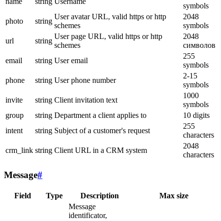
name
string
Username
symbols
User avatar URL, valid https or http
2048
photo
string
schemes
symbols
User page URL, valid https or http
2048
url
string
schemes
символов
255
email
string
User email
symbols
2-15
phone
string
User phone number
symbols
1000
invite
string
Client invitation text
symbols
group
string
Department a client applies to
10 digits
255
intent
string
Subject of a customer's request
characters
2048
crm_link
string
Client URL in a CRM system
characters
Message
#
Field
Type
Description
Max size
Message
identificator,