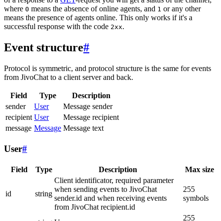
where
means the absence of online agents, and
or any other
0
1
means the presence of agents online. This only works if it's a
successful response with the code
.
2xx
Event structure
#
Protocol is symmetric, and protocol structure is the same for events
from JivoChat to a client server and back.
Field
Type
Description
sender
User
Message sender
recipient
User
Message recipient
message
Message
Message text
User
#
Field
Type
Description
Max size
Client identificator, required parameter
when sending events to JivoChat
255
id
string
sender.id and when receiving events
symbols
from JivoChat recipient.id
255