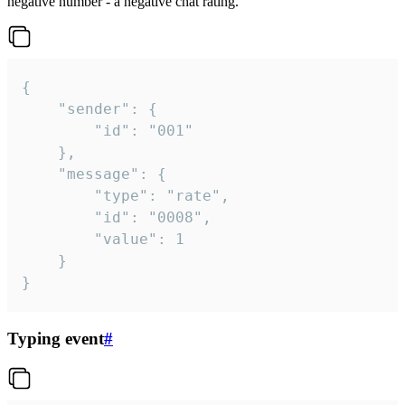
negative number - a negative chat rating.
{

	"sender": {

		"id": "001"

	},

	"message": {

		"type": "rate",

		"id": "0008",

		"value": 1

	}

}
Typing event
#