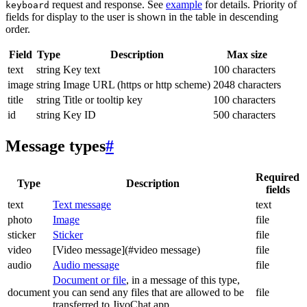
request and response. See
example
for details. Priority of
keyboard
fields for display to the user is shown in the table in descending
order.
Field
Type
Description
Max size
text
string
Key text
100 characters
image
string
Image URL (https or http scheme)
2048 characters
title
string
Title or tooltip key
100 characters
id
string
Key ID
500 characters
Message types
#
Required
Type
Description
fields
text
Text message
text
photo
Image
file
sticker
Sticker
file
video
[Video message](#video message)
file
audio
Audio message
file
Document or file
, in a message of this type,
document
you can send any files that are allowed to be
file
transferred to JivoChat app