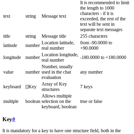
It is recommended to limit
the length to 1000
characters - if it is
text
string
Message text
exceeded, the rest of the
text will be sent in
separate text messages
title
string
Message title
255 characters
Location latitude,
from -90.0000 to
latitude
number
real number
+90.0000
Location longitude,
longitude
number
-180.0000 to +180.0000
real number
Number, usually
value
number
used in the chat
any number
evaluation
Array of Key
keyboard
[]Key
7 keys
structures
Allows multiple
multiple
boolean
selection on the
true or false
keyboard, boolean
Key
#
It is mandatory for a key to have one structure field, both in the