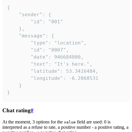
{

	"sender": {

		"id": "001"

	},

	"message": {

		"type": "location",

		"id": "0007",

		"date": 946684800,

		"text": "It's here.",

		"latitude": 53.3416484,

		"longitude": -6.2868531

	}

}
Chat rating
#
At the moment, 3 options for the
field are used: 0 is
value
interpreted as a refuse to rate, a positive number - a positive rating, a