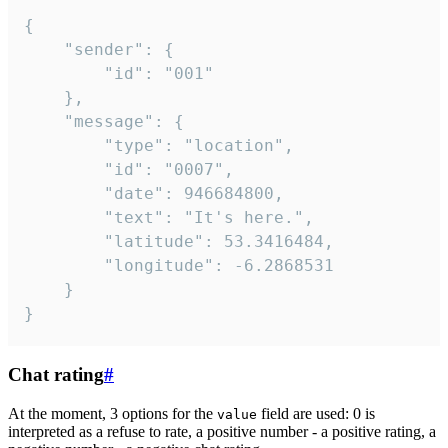
{

	"sender": {

		"id": "001"

	},

	"message": {

		"type": "location",

		"id": "0007",

		"date": 946684800,

		"text": "It's here.",

		"latitude": 53.3416484,

		"longitude": -6.2868531

	}

}
Chat rating
#
At the moment, 3 options for the
field are used: 0 is
value
interpreted as a refuse to rate, a positive number - a positive rating, a