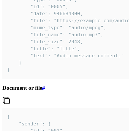
		"id": "0005",

		"date": 946684800,

		"file": "https://example.com/audio.mp3",

		"mime_type": "audio/mpeg",

		"file_name": "audio.mp3",

		"file_size": 2048,

		"title": "Title",

		"text": "Audio message comment."

	}

}
Document or file
#
{

	"sender": {

		"id": "001"
