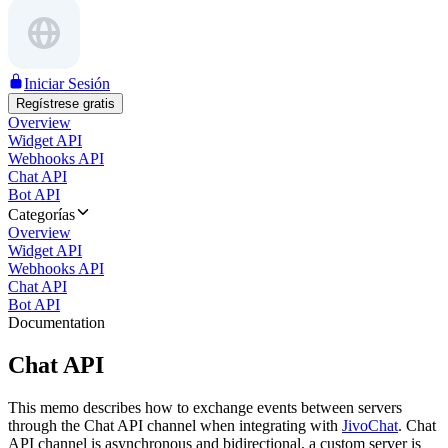
Iniciar Sesión
Regístrese gratis
Overview
Widget API
Webhooks API
Chat API
Bot API
Categorías
Overview
Widget API
Webhooks API
Chat API
Bot API
Documentation
Chat API
This memo describes how to exchange events between servers
through the Chat API channel when integrating with
JivoChat
. Chat
API channel is asynchronous and bidirectional, a custom server is