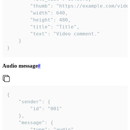
		"thumb": "https://example.com/video_thumb.png",

		"width": 640,

		"height": 480,

		"title": "Title",

		"text": "Video comment."

	}

}
Audio message
#
{

	"sender": {

		"id": "001"

	},

	"message": {

		"type": "audio",
