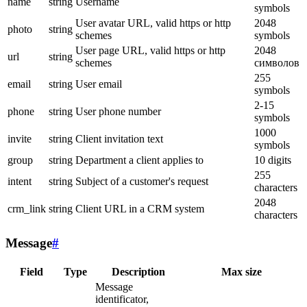
name
string
Username
symbols
User avatar URL, valid https or http
2048
photo
string
schemes
symbols
User page URL, valid https or http
2048
url
string
schemes
символов
255
email
string
User email
symbols
2-15
phone
string
User phone number
symbols
1000
invite
string
Client invitation text
symbols
group
string
Department a client applies to
10 digits
255
intent
string
Subject of a customer's request
characters
2048
crm_link
string
Client URL in a CRM system
characters
Message
#
Field
Type
Description
Max size
Message
identificator,