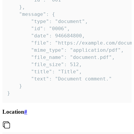
	},

	"message": {

		"type": "document",

		"id": "0006",

		"date": 946684800,

		"file": "https://example.com/document.pdf",

		"mime_type": "application/pdf",

		"file_name": "document.pdf",

		"file_size": 512,

		"title": "Title",

		"text": "Document comment."

	}

}
Location
#