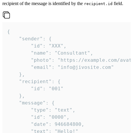
recipient of the message is identified by the
field.
recipient.id
{

	"sender": {

		"id": "XXX",

		"name": "Consultant",

		"photo": "https://example.com/avatar.png",

		"email": "info@jivosite.com"

	},

	"recipient": {

		"id": "001"

	},

	"message": {

		"type": "text",

		"id": "0000",

		"date": 946684800,

		"text": "Hello!"
