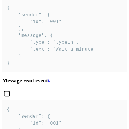
{

	"sender": {

		"id": "001"

	},

	"message": {

		"type": "typein",

		"text": "Wait a minute"

	}

}
Message read event
#
{

	"sender": {

		"id": "001"
