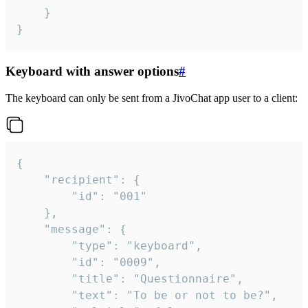
	}

}
Keyboard with answer options
#
The keyboard can only be sent from a JivoChat app user to a client:
{

	"recipient": {

		"id": "001"

	},

	"message": {

		"type": "keyboard",

		"id": "0009",

		"title": "Questionnaire",

		"text": "To be or not to be?",
