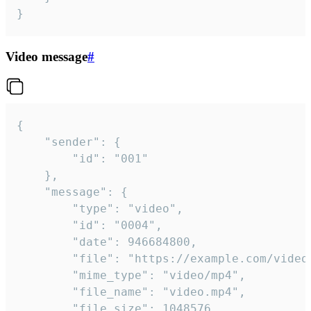
}
Video message
#
{

	"sender": {

		"id": "001"

	},

	"message": {

		"type": "video",

		"id": "0004",

		"date": 946684800,

		"file": "https://example.com/video.mp4",

		"mime_type": "video/mp4",

		"file_name": "video.mp4",

		"file_size": 1048576,
