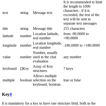
It is recommended to limit
the length to 1000
characters - if it is
text
string
Message text
exceeded, the rest of the
text will be sent in
separate text messages
title
string
Message title
255 characters
Location latitude,
from -90.0000 to
latitude
number
real number
+90.0000
Location longitude,
longitude
number
-180.0000 to +180.0000
real number
Number, usually
value
number
used in the chat
any number
evaluation
Array of Key
keyboard
[]Key
7 keys
structures
Allows multiple
multiple
boolean
selection on the
true or false
keyboard, boolean
Key
#
It is mandatory for a key to have one structure field, both in the