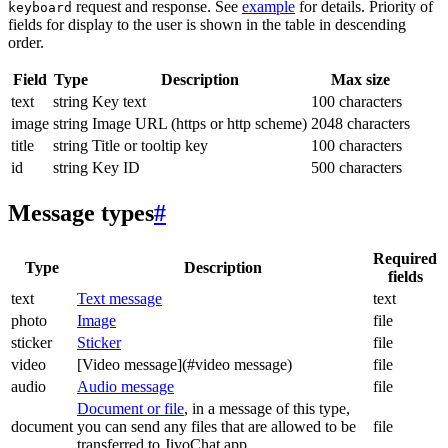
request and response. See
example
for details. Priority of
keyboard
fields for display to the user is shown in the table in descending
order.
Field
Type
Description
Max size
text
string
Key text
100 characters
image
string
Image URL (https or http scheme)
2048 characters
title
string
Title or tooltip key
100 characters
id
string
Key ID
500 characters
Message types
#
Required
Type
Description
fields
text
Text message
text
photo
Image
file
sticker
Sticker
file
video
[Video message](#video message)
file
audio
Audio message
file
Document or file
, in a message of this type,
document
you can send any files that are allowed to be
file
transferred to JivoChat app