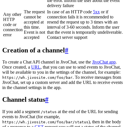
the error. Inform the user about the event
delivery failure
The request
In case of an HTTP code
5xx
or if
Any other
cannot be
connection fails it is recommended to
HTTP
accepted at
resend the request up to 3 times with an
code or
this time.
interval of 3-60 seconds. Inform the user
connection
Event is not
that the event is temporarily undeliverable.
error
accepted
Contact server support
Creation of a channel
#
To create a Chat API channel in JivoChat, use the
JivoChat app
.
Once created, a
URL
, that you can use to send events to JivoChat,
will be available to you in the settings of the channel, for example:
. To receive messages from
https://wh.jivosite.com/foo/bar
JivoChat, set up a custom server and add the URL to receive events
in the channel settings in the app.
Channel status
#
If you add a segment
at the end of the URL for sending
/status
events to JivoChat (for example,
), then in the body
https://wh.jivosite.com/foo/bar/status
of a response to a
GET
-request you will get a status of the channel,