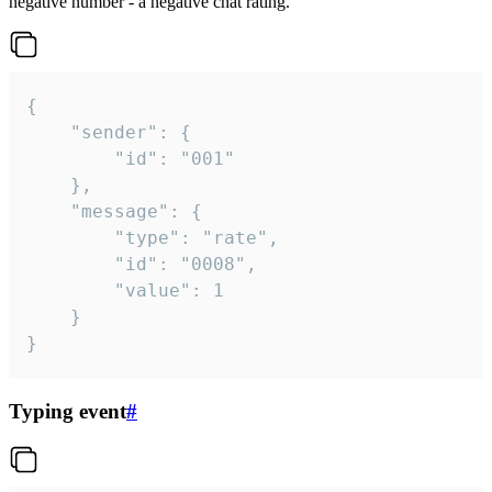
negative number - a negative chat rating.
{

	"sender": {

		"id": "001"

	},

	"message": {

		"type": "rate",

		"id": "0008",

		"value": 1

	}

}
Typing event
#