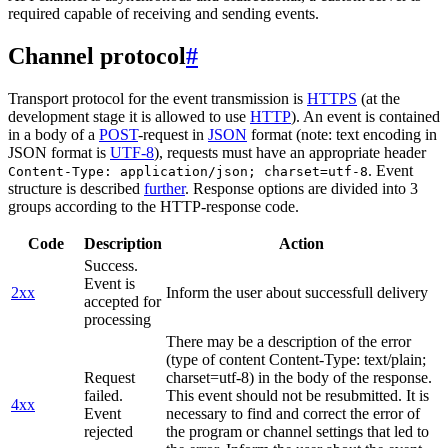
required capable of receiving and sending events.
Channel protocol
#
Transport protocol for the event transmission is
HTTPS
(at the
development stage it is allowed to use
HTTP
). An event is contained
in a body of a
POST
-request in
JSON
format (note: text encoding in
JSON format is
UTF-8
), requests must have an appropriate header
. Event
Content-Type: application/json; charset=utf-8
structure is described
further
. Response options are divided into 3
groups according to the HTTP-response code.
Code
Description
Action
Success.
Event is
2xx
Inform the user about successfull delivery
accepted for
processing
There may be a description of the error
(type of content Content-Type: text/plain;
Request
charset=utf-8) in the body of the response.
failed.
This event should not be resubmitted. It is
4xx
Event
necessary to find and correct the error of
rejected
the program or channel settings that led to