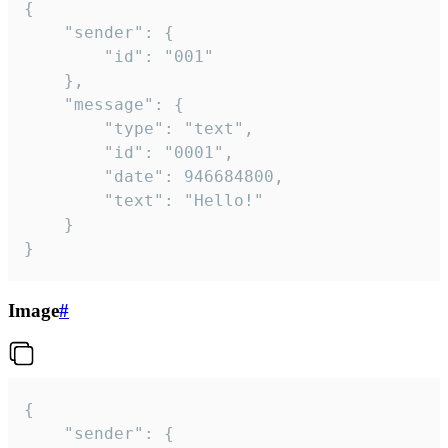
{

	"sender": {

		"id": "001"

	},

	"message": {

		"type": "text",

		"id": "0001",

		"date": 946684800,

		"text": "Hello!"

	}

}
Image
#
{

	"sender": {
