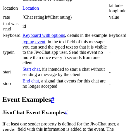
latitude
location
Location
longitude
rate
[Chat rating](#Chat rating)
value
that was
id
read
keyboard
Keyboard with options
, details in the example
keyboard
typing event
, in the text field of this message
you can send the typed text so that it is visible
typein
to the JivoChat app user. Send this event no
-
more than once every 5 seconds from one
client
Start chat
, it's intended to start a chat without
start
-
sending a message by the client
End chat
, a signal that events for this chat are
stop
-
no longer accepted
Event Examples
#
JivoChat Event Examples
#
If at least one sender property is defined for the JivoChat user, a
field with this information is added to the event. The
sender