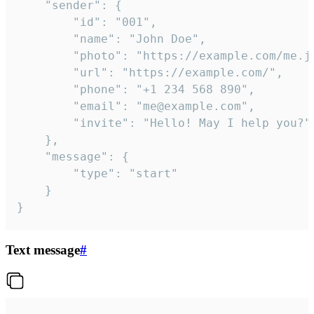
	"sender": {

		"id": "001",

		"name": "John Doe",

		"photo": "https://example.com/me.jpg",

		"url": "https://example.com/",

		"phone": "+1 234 568 890",

		"email": "me@example.com",

		"invite": "Hello! May I help you?"

	},

	"message": {

		"type": "start"

	}

}
Text message
#