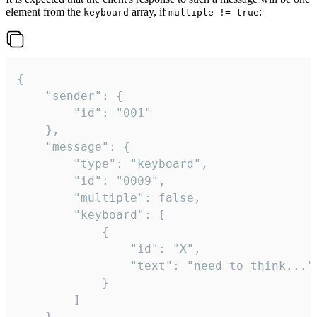
element from the
array, if
:
keyboard
multiple != true
{

	"sender": {

		"id": "001"

	},

	"message": {

		"type": "keyboard",

		"id": "0009",

		"multiple": false,

		"keyboard": [

			{

				"id": "X",

				"text": "need to think..."

			}

		]

	}
