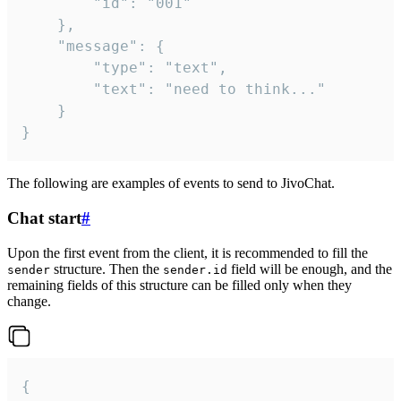
		"id": "001"

	},

	"message": {

		"type": "text",

		"text": "need to think..."

	}

}
The following are examples of events to send to JivoChat.
Chat start
#
Upon the first event from the client, it is recommended to fill the
structure. Then the
field will be enough, and the
sender
sender.id
remaining fields of this structure can be filled only when they
change.
{
