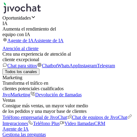
Oportunidades
IA
Aumenta el rendimiento del
equipo con IA
Agente de IA
Asistente de IA
Atención al cliente
Crea una experiencia de atención al
cliente excepcional
Chat para sitios
Chatbot
WhatsApp
Instagram
Telegram
Todos los canales
Marketing
Transforma el tráfico en
clientes potenciales cualificados
JivoMarketing
Devolución de llamadas
Ventas
Consigue más ventas, un mayor valor medio
de los pedidos y una mayor base de clientes
Teléfono empresarial de JivoChat
Chat de equipos de JivoChat
Integraciones
Teléfono Plus
Video llamadas
CRM
Agente de IA
Gestiona las preguntas