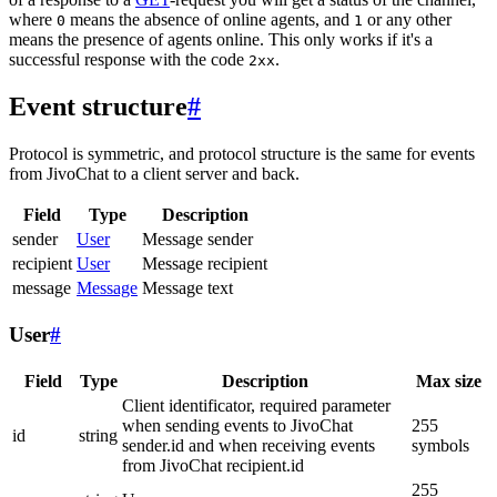
where
means the absence of online agents, and
or any other
0
1
means the presence of agents online. This only works if it's a
successful response with the code
.
2xx
Event structure
#
Protocol is symmetric, and protocol structure is the same for events
from JivoChat to a client server and back.
Field
Type
Description
sender
User
Message sender
recipient
User
Message recipient
message
Message
Message text
User
#
Field
Type
Description
Max size
Client identificator, required parameter
when sending events to JivoChat
255
id
string
sender.id and when receiving events
symbols
from JivoChat recipient.id
255