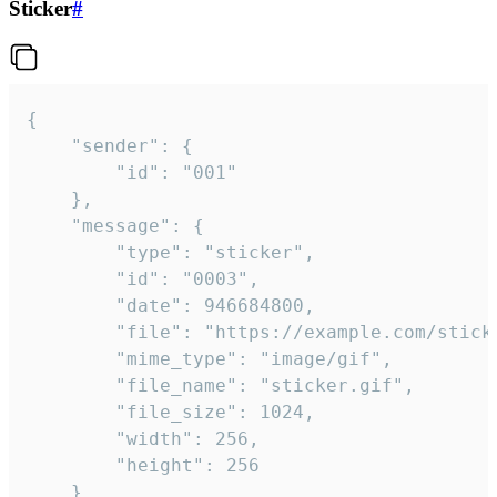
Sticker
#
{

	"sender": {

		"id": "001"

	},

	"message": {

		"type": "sticker",

		"id": "0003",

		"date": 946684800,

		"file": "https://example.com/sticker.gif",

		"mime_type": "image/gif",

		"file_name": "sticker.gif",

		"file_size": 1024,

		"width": 256,

		"height": 256

	}
