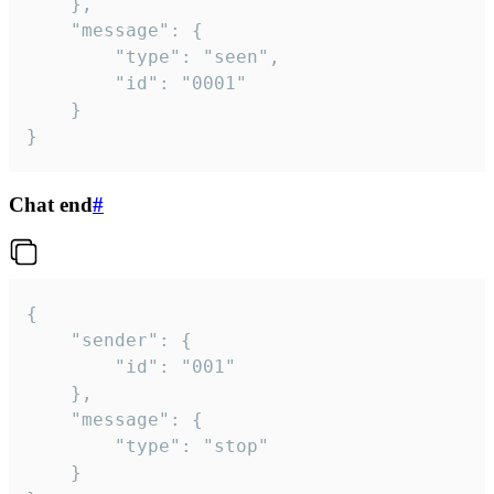
	},

	"message": {

		"type": "seen",

		"id": "0001"

	}

}
Chat end
#
{

	"sender": {

		"id": "001"

	},

	"message": {

		"type": "stop"

	}
