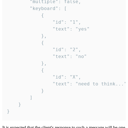
		"multiple": false,

		"keyboard": [

			{

				"id": "1",

				"text": "yes"

			},

			{

				"id": "2",

				"text": "no"

			},

			{

				"id": "X",

				"text": "need to think..."

			}

		]

	}

}
It is expected that the client's response to such a message will be one