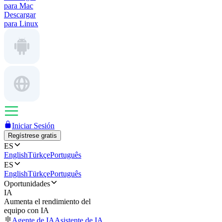
para Mac
Descargar
para Linux
Iniciar Sesión
Regístrese gratis
ES
English
Türkçe
Português
ES
English
Türkçe
Português
Oportunidades
IA
Aumenta el rendimiento del
equipo con IA
Agente de IA
Asistente de IA