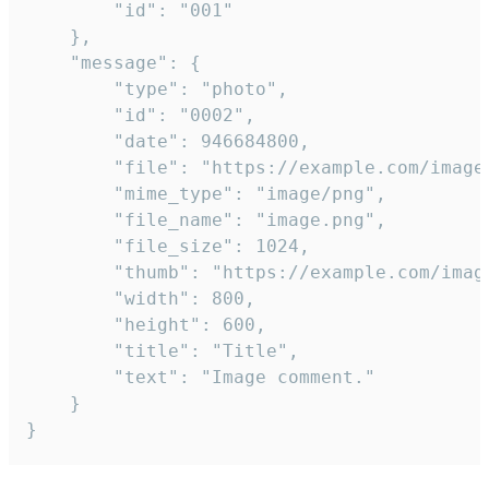
		"id": "001"

	},

	"message": {

		"type": "photo",

		"id": "0002",

		"date": 946684800,

		"file": "https://example.com/image.png",

		"mime_type": "image/png",

		"file_name": "image.png",

		"file_size": 1024,

		"thumb": "https://example.com/image_thumb.png",

		"width": 800,

		"height": 600,

		"title": "Title",

		"text": "Image comment."

	}

}