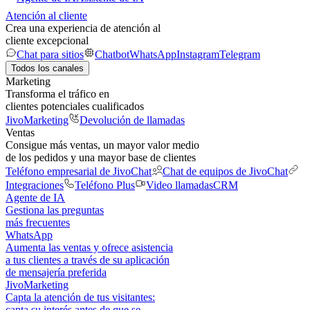
Atención al cliente
Crea una experiencia de atención al
cliente excepcional
Chat para sitios
Chatbot
WhatsApp
Instagram
Telegram
Todos los canales
Marketing
Transforma el tráfico en
clientes potenciales cualificados
JivoMarketing
Devolución de llamadas
Ventas
Consigue más ventas, un mayor valor medio
de los pedidos y una mayor base de clientes
Teléfono empresarial de JivoChat
Chat de equipos de JivoChat
Integraciones
Teléfono Plus
Video llamadas
CRM
Agente de IA
Gestiona las preguntas
más frecuentes
WhatsApp
Aumenta las ventas y ofrece asistencia
a tus clientes a través de su aplicación
de mensajería preferida
JivoMarketing
Capta la atención de tus visitantes:
capta su interés antes de que se