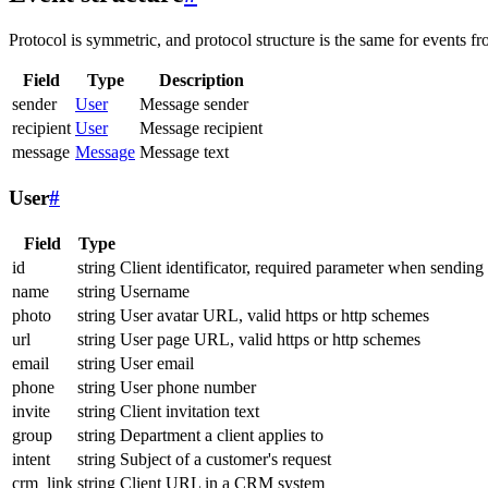
Protocol is symmetric, and protocol structure is the same for events fr
Field
Type
Description
sender
User
Message sender
recipient
User
Message recipient
message
Message
Message text
User
#
Field
Type
id
string
Client identificator, required parameter when sending
name
string
Username
photo
string
User avatar URL, valid https or http schemes
url
string
User page URL, valid https or http schemes
email
string
User email
phone
string
User phone number
invite
string
Client invitation text
group
string
Department a client applies to
intent
string
Subject of a customer's request
crm_link
string
Client URL in a CRM system