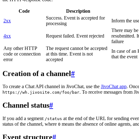
Code
Description
Success. Event is accepted for
2xx
Inform the use
processing
There may be a
4xx
Request failed. Event rejected
resubmitted. I
failure
Any other HTTP
The request cannot be accepted
In case of a
code or connection
at this time. Event is not
that the event
error
accepted
Creation of a channel
#
To create a Chat API channel in JivoChat, use the
JivoChat app
. Once
. To receive messages from Jiv
https://wh.jivosite.com/foo/bar
Channel status
#
If you add a segment
at the end of the URL for sending even
/status
status of the channel, where
means the absence of online agents, a
0
Event structure
#