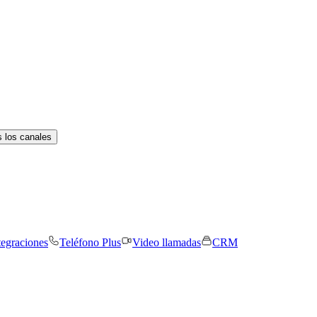
 los canales
tegraciones
Teléfono Plus
Video llamadas
CRM