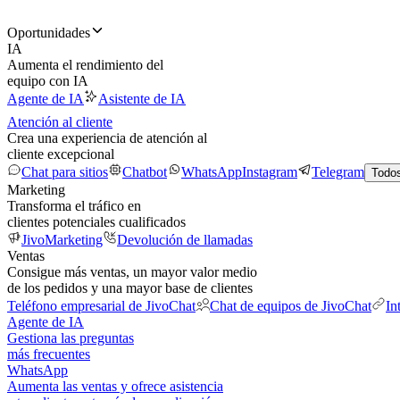
Oportunidades
IA
Aumenta el rendimiento del
equipo con IA
Agente de IA
Asistente de IA
Atención al cliente
Crea una experiencia de atención al
cliente excepcional
Chat para sitios
Chatbot
WhatsApp
Instagram
Telegram
Todos
Marketing
Transforma el tráfico en
clientes potenciales cualificados
JivoMarketing
Devolución de llamadas
Ventas
Consigue más ventas, un mayor valor medio
de los pedidos y una mayor base de clientes
Teléfono empresarial de JivoChat
Chat de equipos de JivoChat
In
Agente de IA
Gestiona las preguntas
más frecuentes
WhatsApp
Aumenta las ventas y ofrece asistencia