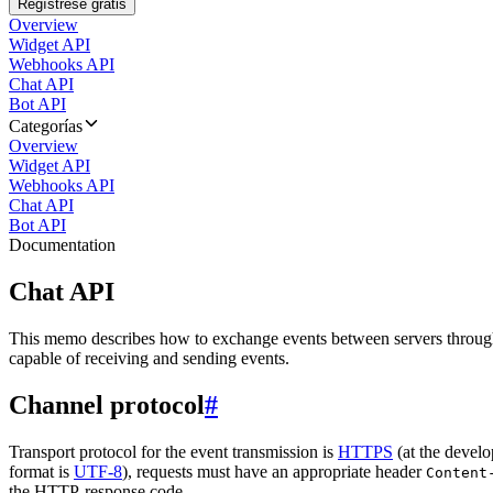
Regístrese gratis
Overview
Widget API
Webhooks API
Chat API
Bot API
Categorías
Overview
Widget API
Webhooks API
Chat API
Bot API
Documentation
Chat API
This memo describes how to exchange events between servers throug
capable of receiving and sending events.
Channel protocol
#
Transport protocol for the event transmission is
HTTPS
(at the develo
format is
UTF-8
), requests must have an appropriate header
Content
the HTTP-response code.