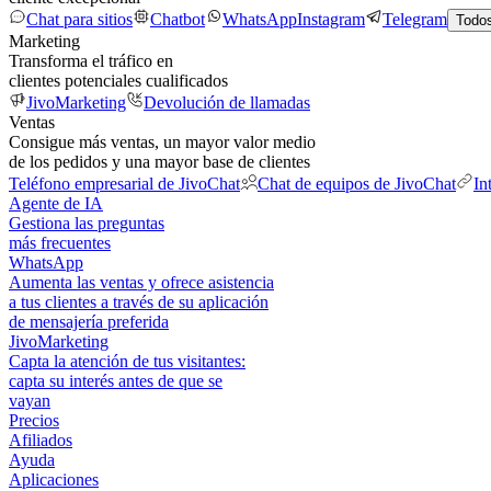
Chat para sitios
Chatbot
WhatsApp
Instagram
Telegram
Todos
Marketing
Transforma el tráfico en
clientes potenciales cualificados
JivoMarketing
Devolución de llamadas
Ventas
Consigue más ventas, un mayor valor medio
de los pedidos y una mayor base de clientes
Teléfono empresarial de JivoChat
Chat de equipos de JivoChat
In
Agente de IA
Gestiona las preguntas
más frecuentes
WhatsApp
Aumenta las ventas y ofrece asistencia
a tus clientes a través de su aplicación
de mensajería preferida
JivoMarketing
Capta la atención de tus visitantes:
capta su interés antes de que se
vayan
Precios
Afiliados
Ayuda
Aplicaciones