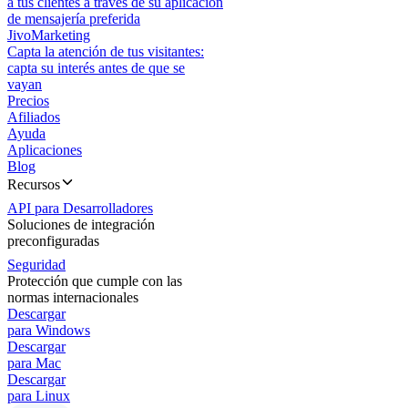
a tus clientes a través de su aplicación
de mensajería preferida
JivoMarketing
Capta la atención de tus visitantes:
capta su interés antes de que se
vayan
Precios
Afiliados
Ayuda
Aplicaciones
Blog
Recursos
API para Desarrolladores
Soluciones de integración
preconfiguradas
Seguridad
Protección que cumple con las
normas internacionales
Descargar
para Windows
Descargar
para Mac
Descargar
para Linux