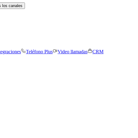
 los canales
tegraciones
Teléfono Plus
Video llamadas
CRM