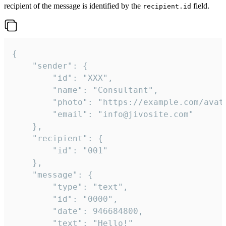
recipient of the message is identified by the
field.
recipient.id
{

	"sender": {

		"id": "XXX",

		"name": "Consultant",

		"photo": "https://example.com/avatar.png",

		"email": "info@jivosite.com"

	},

	"recipient": {

		"id": "001"

	},

	"message": {

		"type": "text",

		"id": "0000",

		"date": 946684800,

		"text": "Hello!"
