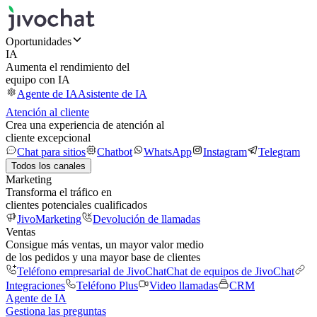
Oportunidades
IA
Aumenta el rendimiento del
equipo con IA
Agente de IA
Asistente de IA
Atención al cliente
Crea una experiencia de atención al
cliente excepcional
Chat para sitios
Chatbot
WhatsApp
Instagram
Telegram
Todos los canales
Marketing
Transforma el tráfico en
clientes potenciales cualificados
JivoMarketing
Devolución de llamadas
Ventas
Consigue más ventas, un mayor valor medio
de los pedidos y una mayor base de clientes
Teléfono empresarial de JivoChat
Chat de equipos de JivoChat
Integraciones
Teléfono Plus
Video llamadas
CRM
Agente de IA
Gestiona las preguntas