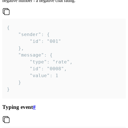
negative number - a negative chat rating.
{

	"sender": {

		"id": "001"

	},

	"message": {

		"type": "rate",

		"id": "0008",

		"value": 1

	}

}
Typing event
#