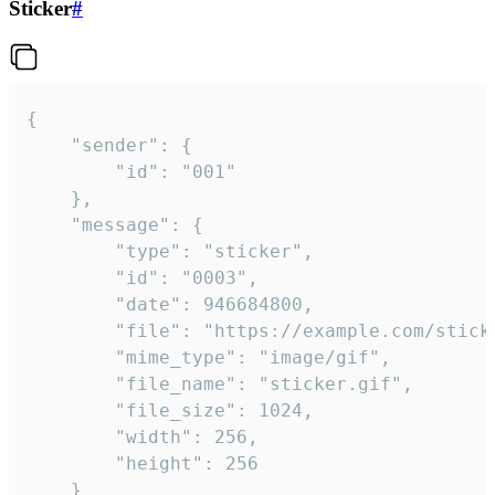
Sticker
#
{

	"sender": {

		"id": "001"

	},

	"message": {

		"type": "sticker",

		"id": "0003",

		"date": 946684800,

		"file": "https://example.com/sticker.gif",

		"mime_type": "image/gif",

		"file_name": "sticker.gif",

		"file_size": 1024,

		"width": 256,

		"height": 256

	}
