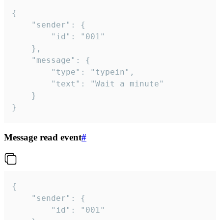
{

	"sender": {

		"id": "001"

	},

	"message": {

		"type": "typein",

		"text": "Wait a minute"

	}

}
Message read event
#
{

	"sender": {

		"id": "001"
