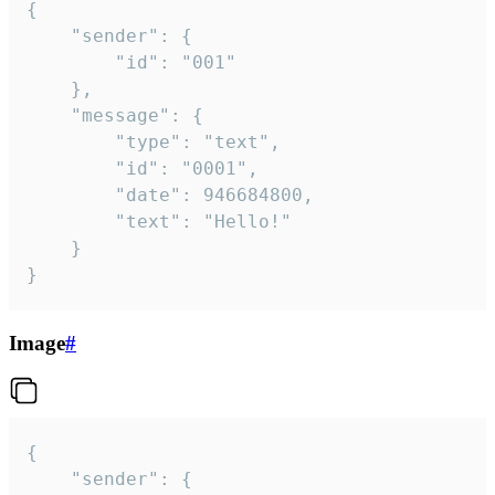
{

	"sender": {

		"id": "001"

	},

	"message": {

		"type": "text",

		"id": "0001",

		"date": 946684800,

		"text": "Hello!"

	}

}
Image
#
{

	"sender": {
