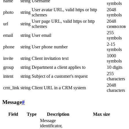
name
string
Username
symbols
User avatar URL, valid https or http
2048
photo
string
schemes
symbols
User page URL, valid https or http
2048
url
string
schemes
символов
255
email
string
User email
symbols
2-15
phone
string
User phone number
symbols
1000
invite
string
Client invitation text
symbols
group
string
Department a client applies to
10 digits
255
intent
string
Subject of a customer's request
characters
2048
crm_link
string
Client URL in a CRM system
characters
Message
#
Field
Type
Description
Max size
Message
identificator,