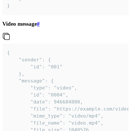
}
Video message
#
{

	"sender": {

		"id": "001"

	},

	"message": {

		"type": "video",

		"id": "0004",

		"date": 946684800,

		"file": "https://example.com/video.mp4",

		"mime_type": "video/mp4",

		"file_name": "video.mp4",

		"file_size": 1048576,
