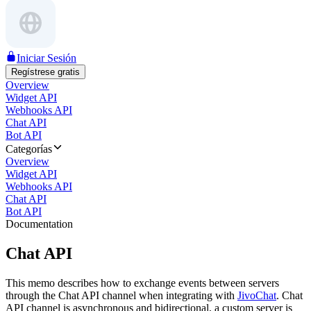
Iniciar Sesión
Regístrese gratis
Overview
Widget API
Webhooks API
Chat API
Bot API
Categorías
Overview
Widget API
Webhooks API
Chat API
Bot API
Documentation
Chat API
This memo describes how to exchange events between servers
through the Chat API channel when integrating with
JivoChat
. Chat
API channel is asynchronous and bidirectional, a custom server is