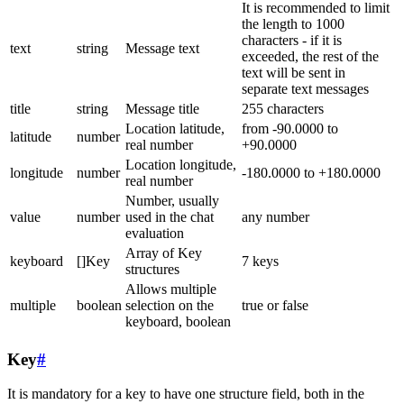
It is recommended to limit
the length to 1000
characters - if it is
text
string
Message text
exceeded, the rest of the
text will be sent in
separate text messages
title
string
Message title
255 characters
Location latitude,
from -90.0000 to
latitude
number
real number
+90.0000
Location longitude,
longitude
number
-180.0000 to +180.0000
real number
Number, usually
value
number
used in the chat
any number
evaluation
Array of Key
keyboard
[]Key
7 keys
structures
Allows multiple
multiple
boolean
selection on the
true or false
keyboard, boolean
Key
#
It is mandatory for a key to have one structure field, both in the