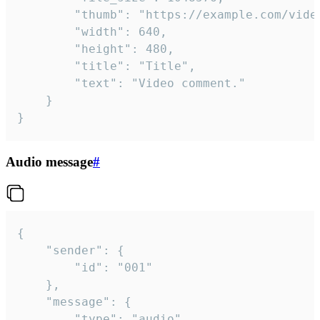
		"thumb": "https://example.com/video_thumb.png",

		"width": 640,

		"height": 480,

		"title": "Title",

		"text": "Video comment."

	}

}
Audio message
#
{

	"sender": {

		"id": "001"

	},

	"message": {

		"type": "audio",
