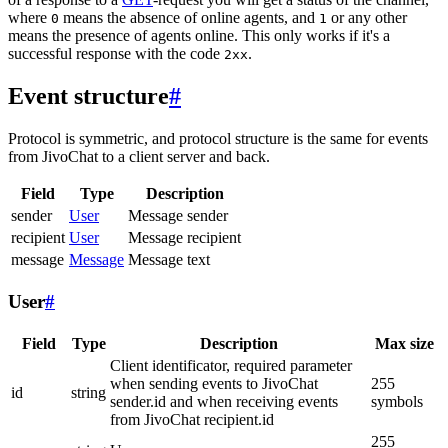
where
means the absence of online agents, and
or any other
0
1
means the presence of agents online. This only works if it's a
successful response with the code
.
2xx
Event structure
#
Protocol is symmetric, and protocol structure is the same for events
from JivoChat to a client server and back.
Field
Type
Description
sender
User
Message sender
recipient
User
Message recipient
message
Message
Message text
User
#
Field
Type
Description
Max size
Client identificator, required parameter
when sending events to JivoChat
255
id
string
sender.id and when receiving events
symbols
from JivoChat recipient.id
255