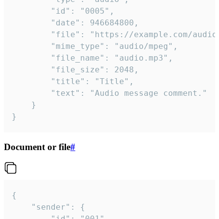
		"id": "0005",

		"date": 946684800,

		"file": "https://example.com/audio.mp3",

		"mime_type": "audio/mpeg",

		"file_name": "audio.mp3",

		"file_size": 2048,

		"title": "Title",

		"text": "Audio message comment."

	}

}
Document or file
#
{

	"sender": {

		"id": "001"
