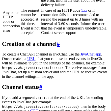
the error. Inform the user about the event
delivery failure
The request
In case of an HTTP code
5xx
or if
Any other
cannot be
connection fails it is recommended to
HTTP
accepted at
resend the request up to 3 times with an
code or
this time.
interval of 3-60 seconds. Inform the user
connection
Event is not
that the event is temporarily undeliverable.
error
accepted
Contact server support
Creation of a channel
#
To create a Chat API channel in JivoChat, use the
JivoChat app
.
Once created, a
URL
, that you can use to send events to JivoChat,
will be available to you in the settings of the channel, for example:
. To receive messages from
https://wh.jivosite.com/foo/bar
JivoChat, set up a custom server and add the URL to receive events
in the channel settings in the app.
Channel status
#
If you add a segment
at the end of the URL for sending
/status
events to JivoChat (for example,
), then in the body
https://wh.jivosite.com/foo/bar/status
of a response to a
GET
-request you will get a status of the channel,