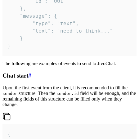
		"id": "001"

	},

	"message": {

		"type": "text",

		"text": "need to think..."

	}

}
The following are examples of events to send to JivoChat.
Chat start
#
Upon the first event from the client, it is recommended to fill the
structure. Then the
field will be enough, and the
sender
sender.id
remaining fields of this structure can be filled only when they
change.
{
