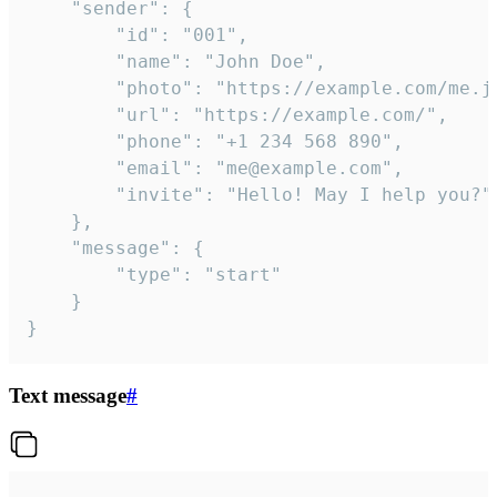
	"sender": {

		"id": "001",

		"name": "John Doe",

		"photo": "https://example.com/me.jpg",

		"url": "https://example.com/",

		"phone": "+1 234 568 890",

		"email": "me@example.com",

		"invite": "Hello! May I help you?"

	},

	"message": {

		"type": "start"

	}

}
Text message
#