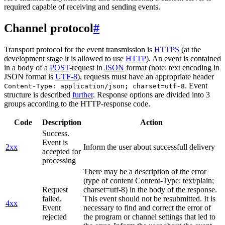
required capable of receiving and sending events.
Channel protocol
#
Transport protocol for the event transmission is
HTTPS
(at the
development stage it is allowed to use
HTTP
). An event is contained
in a body of a
POST
-request in
JSON
format (note: text encoding in
JSON format is
UTF-8
), requests must have an appropriate header
. Event
Content-Type: application/json; charset=utf-8
structure is described
further
. Response options are divided into 3
groups according to the HTTP-response code.
Code
Description
Action
Success.
Event is
2xx
Inform the user about successfull delivery
accepted for
processing
There may be a description of the error
(type of content Content-Type: text/plain;
Request
charset=utf-8) in the body of the response.
failed.
This event should not be resubmitted. It is
4xx
Event
necessary to find and correct the error of
rejected
the program or channel settings that led to