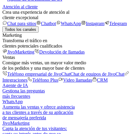
Atención al cliente
Crea una experiencia de atención al
cliente excepcional
Chat para sitios
Chatbot
WhatsApp
Instagram
Telegram
Todos los canales
Marketing
Transforma el tráfico en
clientes potenciales cualificados
JivoMarketing
Devolución de llamadas
Ventas
Consigue más ventas, un mayor valor medio
de los pedidos y una mayor base de clientes
Teléfono empresarial de JivoChat
Chat de equipos de JivoChat
Integraciones
Teléfono Plus
Video llamadas
CRM
Agente de IA
Gestiona las preguntas
más frecuentes
WhatsApp
Aumenta las ventas y ofrece asistencia
a tus clientes a través de su aplicación
de mensajería preferida
JivoMarketing
Capta la atención de tus visitantes:
capta su interés antes de que se