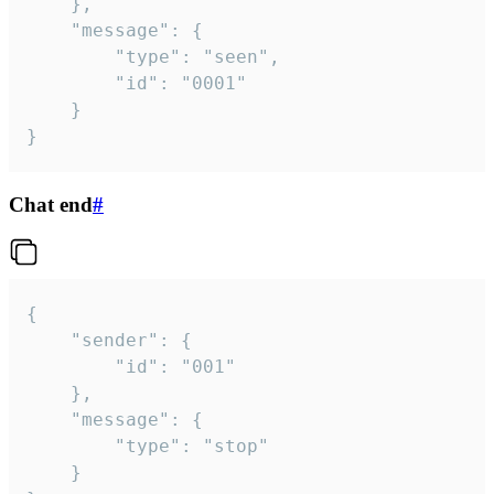
	},

	"message": {

		"type": "seen",

		"id": "0001"

	}

}
Chat end
#
{

	"sender": {

		"id": "001"

	},

	"message": {

		"type": "stop"

	}
