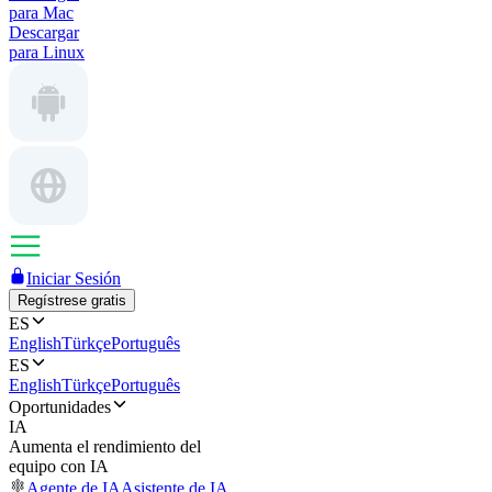
para Mac
Descargar
para Linux
Iniciar Sesión
Regístrese gratis
ES
English
Türkçe
Português
ES
English
Türkçe
Português
Oportunidades
IA
Aumenta el rendimiento del
equipo con IA
Agente de IA
Asistente de IA