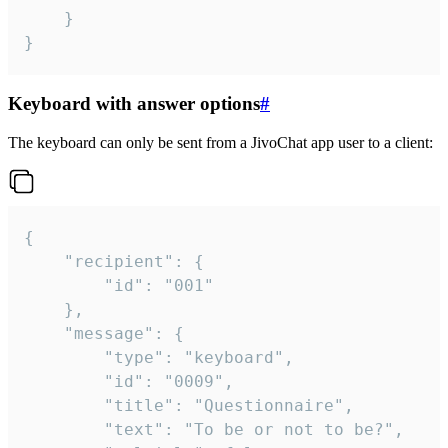
	}

}
Keyboard with answer options
#
The keyboard can only be sent from a JivoChat app user to a client:
{

	"recipient": {

		"id": "001"

	},

	"message": {

		"type": "keyboard",

		"id": "0009",

		"title": "Questionnaire",

		"text": "To be or not to be?",
