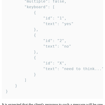
		"multiple": false,

		"keyboard": [

			{

				"id": "1",

				"text": "yes"

			},

			{

				"id": "2",

				"text": "no"

			},

			{

				"id": "X",

				"text": "need to think..."

			}

		]

	}

}
It is expected that the client's response to such a message will be one