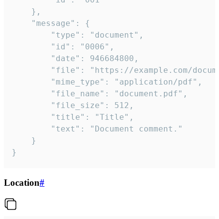
	},

	"message": {

		"type": "document",

		"id": "0006",

		"date": 946684800,

		"file": "https://example.com/document.pdf",

		"mime_type": "application/pdf",

		"file_name": "document.pdf",

		"file_size": 512,

		"title": "Title",

		"text": "Document comment."

	}

}
Location
#