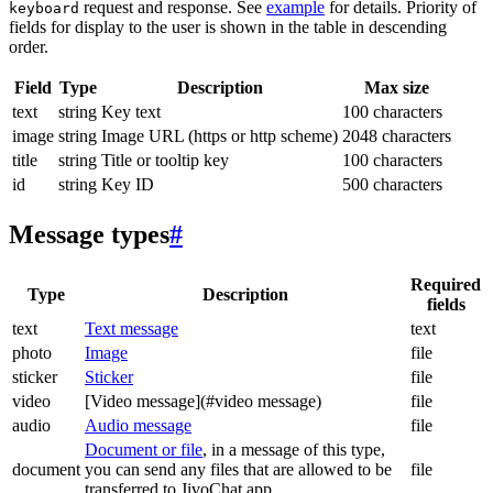
request and response. See
example
for details. Priority of
keyboard
fields for display to the user is shown in the table in descending
order.
Field
Type
Description
Max size
text
string
Key text
100 characters
image
string
Image URL (https or http scheme)
2048 characters
title
string
Title or tooltip key
100 characters
id
string
Key ID
500 characters
Message types
#
Required
Type
Description
fields
text
Text message
text
photo
Image
file
sticker
Sticker
file
video
[Video message](#video message)
file
audio
Audio message
file
Document or file
, in a message of this type,
document
you can send any files that are allowed to be
file
transferred to JivoChat app