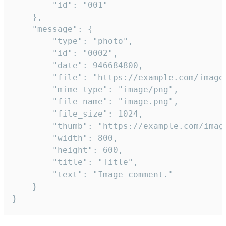
		"id": "001"

	},

	"message": {

		"type": "photo",

		"id": "0002",

		"date": 946684800,

		"file": "https://example.com/image.png",

		"mime_type": "image/png",

		"file_name": "image.png",

		"file_size": 1024,

		"thumb": "https://example.com/image_thumb.png",

		"width": 800,

		"height": 600,

		"title": "Title",

		"text": "Image comment."

	}

}