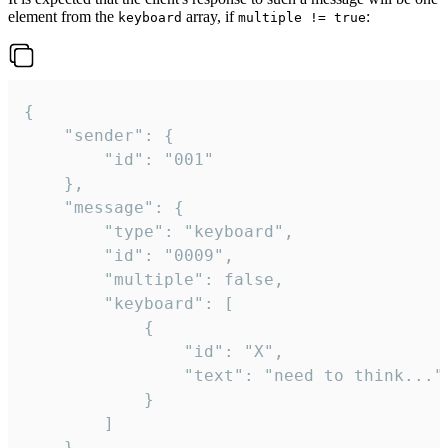
element from the
array, if
:
keyboard
multiple != true
{

	"sender": {

		"id": "001"

	},

	"message": {

		"type": "keyboard",

		"id": "0009",

		"multiple": false,

		"keyboard": [

			{

				"id": "X",

				"text": "need to think..."

			}

		]

	}
