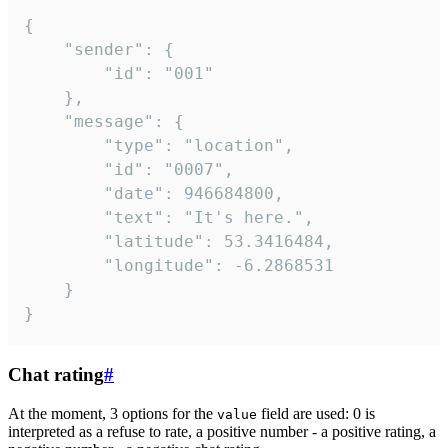
{

	"sender": {

		"id": "001"

	},

	"message": {

		"type": "location",

		"id": "0007",

		"date": 946684800,

		"text": "It's here.",

		"latitude": 53.3416484,

		"longitude": -6.2868531

	}

}
Chat rating
#
At the moment, 3 options for the
field are used: 0 is
value
interpreted as a refuse to rate, a positive number - a positive rating, a