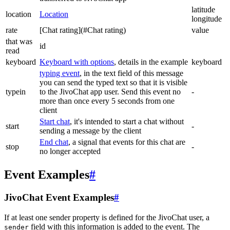
latitude
location
Location
longitude
rate
[Chat rating](#Chat rating)
value
that was
id
read
keyboard
Keyboard with options
, details in the example
keyboard
typing event
, in the text field of this message
you can send the typed text so that it is visible
typein
to the JivoChat app user. Send this event no
-
more than once every 5 seconds from one
client
Start chat
, it's intended to start a chat without
start
-
sending a message by the client
End chat
, a signal that events for this chat are
stop
-
no longer accepted
Event Examples
#
JivoChat Event Examples
#
If at least one sender property is defined for the JivoChat user, a
field with this information is added to the event. The
sender