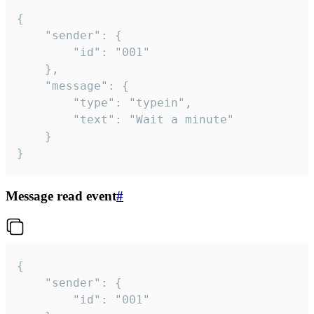
{

	"sender": {

		"id": "001"

	},

	"message": {

		"type": "typein",

		"text": "Wait a minute"

	}

}
Message read event
#
{

	"sender": {

		"id": "001"
