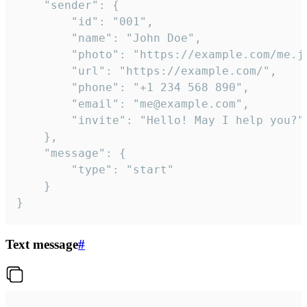
	"sender": {

		"id": "001",

		"name": "John Doe",

		"photo": "https://example.com/me.jpg",

		"url": "https://example.com/",

		"phone": "+1 234 568 890",

		"email": "me@example.com",

		"invite": "Hello! May I help you?"

	},

	"message": {

		"type": "start"

	}

}
Text message
#