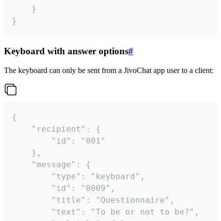
	}

}
Keyboard with answer options
#
The keyboard can only be sent from a JivoChat app user to a client:
{

	"recipient": {

		"id": "001"

	},

	"message": {

		"type": "keyboard",

		"id": "0009",

		"title": "Questionnaire",

		"text": "To be or not to be?",
