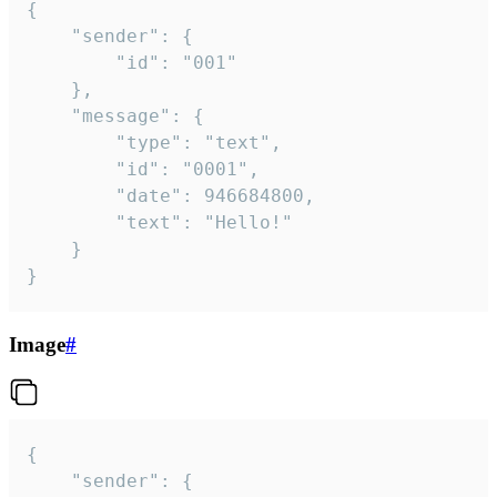
{

	"sender": {

		"id": "001"

	},

	"message": {

		"type": "text",

		"id": "0001",

		"date": 946684800,

		"text": "Hello!"

	}

}
Image
#
{

	"sender": {
