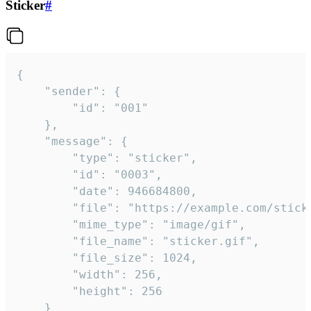
Sticker
#
{

	"sender": {

		"id": "001"

	},

	"message": {

		"type": "sticker",

		"id": "0003",

		"date": 946684800,

		"file": "https://example.com/sticker.gif",

		"mime_type": "image/gif",

		"file_name": "sticker.gif",

		"file_size": 1024,

		"width": 256,

		"height": 256

	}
