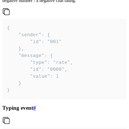
negative number - a negative chat rating.
{

	"sender": {

		"id": "001"

	},

	"message": {

		"type": "rate",

		"id": "0008",

		"value": 1

	}

}
Typing event
#