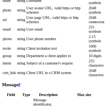
name
string
Username
symbols
User avatar URL, valid https or http
2048
photo
string
schemes
symbols
User page URL, valid https or http
2048
url
string
schemes
символов
255
email
string
User email
symbols
2-15
phone
string
User phone number
symbols
1000
invite
string
Client invitation text
symbols
group
string
Department a client applies to
10 digits
255
intent
string
Subject of a customer's request
characters
2048
crm_link
string
Client URL in a CRM system
characters
Message
#
Field
Type
Description
Max size
Message
identificator,