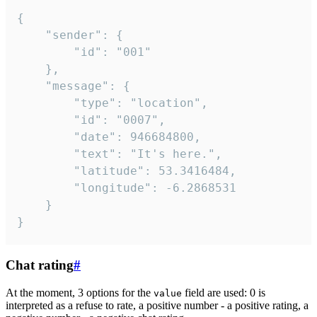
{

	"sender": {

		"id": "001"

	},

	"message": {

		"type": "location",

		"id": "0007",

		"date": 946684800,

		"text": "It's here.",

		"latitude": 53.3416484,

		"longitude": -6.2868531

	}

}
Chat rating
#
At the moment, 3 options for the
field are used: 0 is
value
interpreted as a refuse to rate, a positive number - a positive rating, a