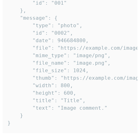
		"id": "001"

	},

	"message": {

		"type": "photo",

		"id": "0002",

		"date": 946684800,

		"file": "https://example.com/image.png",

		"mime_type": "image/png",

		"file_name": "image.png",

		"file_size": 1024,

		"thumb": "https://example.com/image_thumb.png",

		"width": 800,

		"height": 600,

		"title": "Title",

		"text": "Image comment."

	}

}