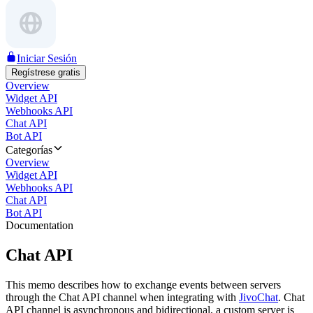
Iniciar Sesión
Regístrese gratis
Overview
Widget API
Webhooks API
Chat API
Bot API
Categorías
Overview
Widget API
Webhooks API
Chat API
Bot API
Documentation
Chat API
This memo describes how to exchange events between servers
through the Chat API channel when integrating with
JivoChat
. Chat
API channel is asynchronous and bidirectional, a custom server is