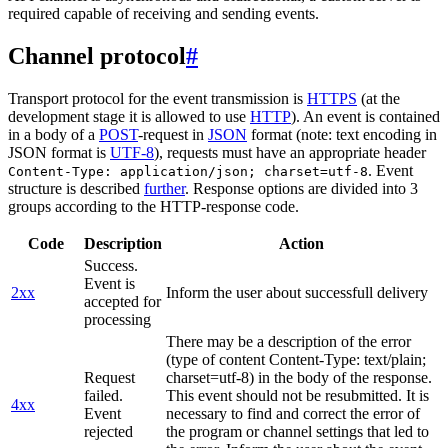
required capable of receiving and sending events.
Channel protocol
#
Transport protocol for the event transmission is
HTTPS
(at the
development stage it is allowed to use
HTTP
). An event is contained
in a body of a
POST
-request in
JSON
format (note: text encoding in
JSON format is
UTF-8
), requests must have an appropriate header
. Event
Content-Type: application/json; charset=utf-8
structure is described
further
. Response options are divided into 3
groups according to the HTTP-response code.
Code
Description
Action
Success.
Event is
2xx
Inform the user about successfull delivery
accepted for
processing
There may be a description of the error
(type of content Content-Type: text/plain;
Request
charset=utf-8) in the body of the response.
failed.
This event should not be resubmitted. It is
4xx
Event
necessary to find and correct the error of
rejected
the program or channel settings that led to