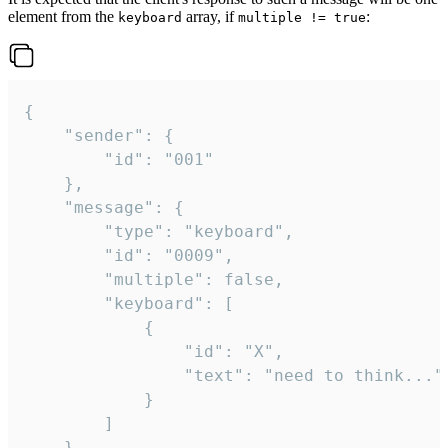
element from the
array, if
:
keyboard
multiple != true
{

	"sender": {

		"id": "001"

	},

	"message": {

		"type": "keyboard",

		"id": "0009",

		"multiple": false,

		"keyboard": [

			{

				"id": "X",

				"text": "need to think..."

			}

		]

	}
