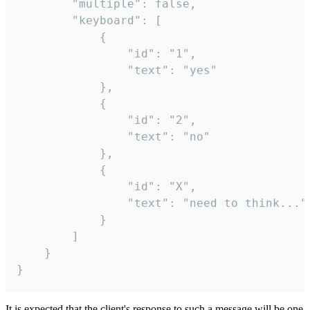
		"multiple": false,

		"keyboard": [

			{

				"id": "1",

				"text": "yes"

			},

			{

				"id": "2",

				"text": "no"

			},

			{

				"id": "X",

				"text": "need to think..."

			}

		]

	}

}
It is expected that the client's response to such a message will be one