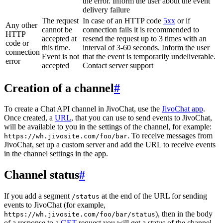
the error. Inform the user about the event
delivery failure
The request
In case of an HTTP code
5xx
or if
Any other
cannot be
connection fails it is recommended to
HTTP
accepted at
resend the request up to 3 times with an
code or
this time.
interval of 3-60 seconds. Inform the user
connection
Event is not
that the event is temporarily undeliverable.
error
accepted
Contact server support
Creation of a channel
#
To create a Chat API channel in JivoChat, use the
JivoChat app
.
Once created, a
URL
, that you can use to send events to JivoChat,
will be available to you in the settings of the channel, for example:
. To receive messages from
https://wh.jivosite.com/foo/bar
JivoChat, set up a custom server and add the URL to receive events
in the channel settings in the app.
Channel status
#
If you add a segment
at the end of the URL for sending
/status
events to JivoChat (for example,
), then in the body
https://wh.jivosite.com/foo/bar/status
of a response to a
GET
-request you will get a status of the channel,