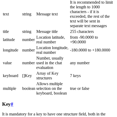
It is recommended to limit
the length to 1000
characters - if it is
text
string
Message text
exceeded, the rest of the
text will be sent in
separate text messages
title
string
Message title
255 characters
Location latitude,
from -90.0000 to
latitude
number
real number
+90.0000
Location longitude,
longitude
number
-180.0000 to +180.0000
real number
Number, usually
value
number
used in the chat
any number
evaluation
Array of Key
keyboard
[]Key
7 keys
structures
Allows multiple
multiple
boolean
selection on the
true or false
keyboard, boolean
Key
#
It is mandatory for a key to have one structure field, both in the