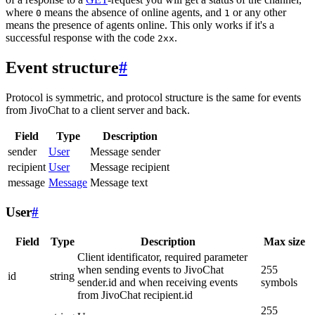
where
means the absence of online agents, and
or any other
0
1
means the presence of agents online. This only works if it's a
successful response with the code
.
2xx
Event structure
#
Protocol is symmetric, and protocol structure is the same for events
from JivoChat to a client server and back.
Field
Type
Description
sender
User
Message sender
recipient
User
Message recipient
message
Message
Message text
User
#
Field
Type
Description
Max size
Client identificator, required parameter
when sending events to JivoChat
255
id
string
sender.id and when receiving events
symbols
from JivoChat recipient.id
255