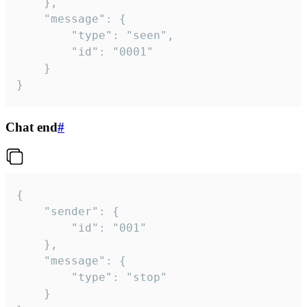
	},

	"message": {

		"type": "seen",

		"id": "0001"

	}

}
Chat end
#
{

	"sender": {

		"id": "001"

	},

	"message": {

		"type": "stop"

	}
