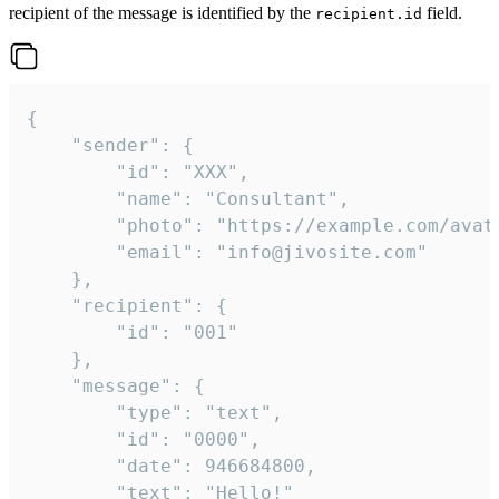
recipient of the message is identified by the
field.
recipient.id
{

	"sender": {

		"id": "XXX",

		"name": "Consultant",

		"photo": "https://example.com/avatar.png",

		"email": "info@jivosite.com"

	},

	"recipient": {

		"id": "001"

	},

	"message": {

		"type": "text",

		"id": "0000",

		"date": 946684800,

		"text": "Hello!"
