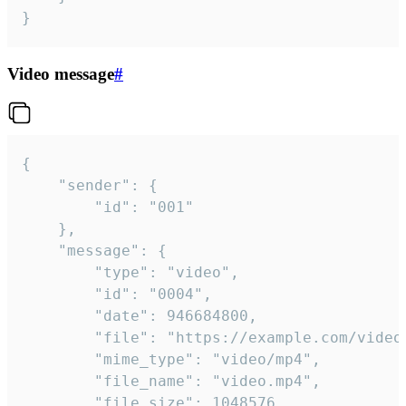
}
Video message
#
{

	"sender": {

		"id": "001"

	},

	"message": {

		"type": "video",

		"id": "0004",

		"date": 946684800,

		"file": "https://example.com/video.mp4",

		"mime_type": "video/mp4",

		"file_name": "video.mp4",

		"file_size": 1048576,
