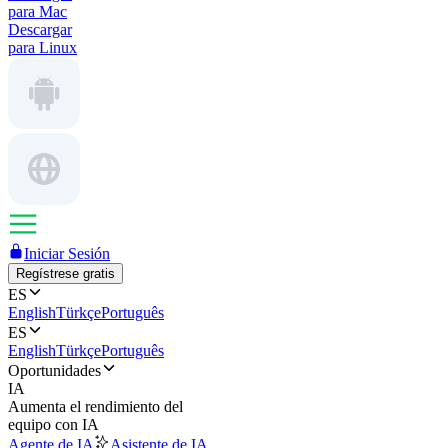
para Mac
Descargar
para Linux
Iniciar Sesión
Regístrese gratis
ES
English
Türkçe
Português
ES
English
Türkçe
Português
Oportunidades
IA
Aumenta el rendimiento del
equipo con IA
Agente de IA
Asistente de IA