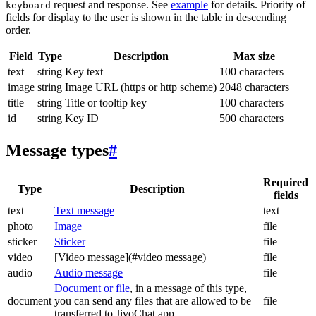
request and response. See
example
for details. Priority of
keyboard
fields for display to the user is shown in the table in descending
order.
Field
Type
Description
Max size
text
string
Key text
100 characters
image
string
Image URL (https or http scheme)
2048 characters
title
string
Title or tooltip key
100 characters
id
string
Key ID
500 characters
Message types
#
Required
Type
Description
fields
text
Text message
text
photo
Image
file
sticker
Sticker
file
video
[Video message](#video message)
file
audio
Audio message
file
Document or file
, in a message of this type,
document
you can send any files that are allowed to be
file
transferred to JivoChat app