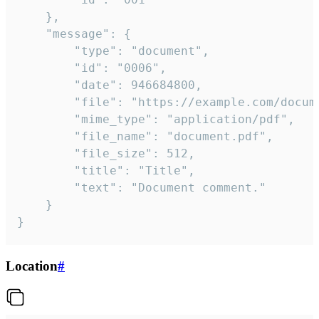
	},

	"message": {

		"type": "document",

		"id": "0006",

		"date": 946684800,

		"file": "https://example.com/document.pdf",

		"mime_type": "application/pdf",

		"file_name": "document.pdf",

		"file_size": 512,

		"title": "Title",

		"text": "Document comment."

	}

}
Location
#