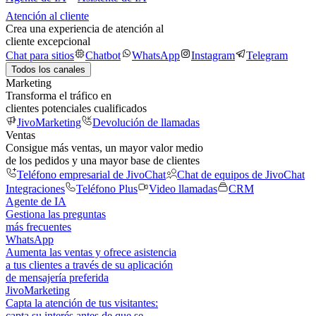
Atención al cliente
Crea una experiencia de atención al
cliente excepcional
Chat para sitios
Chatbot
WhatsApp
Instagram
Telegram
Todos los canales
Marketing
Transforma el tráfico en
clientes potenciales cualificados
JivoMarketing
Devolución de llamadas
Ventas
Consigue más ventas, un mayor valor medio
de los pedidos y una mayor base de clientes
Teléfono empresarial de JivoChat
Chat de equipos de JivoChat
Integraciones
Teléfono Plus
Video llamadas
CRM
Agente de IA
Gestiona las preguntas
más frecuentes
WhatsApp
Aumenta las ventas y ofrece asistencia
a tus clientes a través de su aplicación
de mensajería preferida
JivoMarketing
Capta la atención de tus visitantes:
capta su interés antes de que se