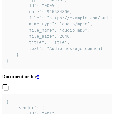
		"id": "0005",

		"date": 946684800,

		"file": "https://example.com/audio.mp3",

		"mime_type": "audio/mpeg",

		"file_name": "audio.mp3",

		"file_size": 2048,

		"title": "Title",

		"text": "Audio message comment."

	}

}
Document or file
#
{

	"sender": {

		"id": "001"
