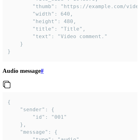
		"thumb": "https://example.com/video_thumb.png",

		"width": 640,

		"height": 480,

		"title": "Title",

		"text": "Video comment."

	}

}
Audio message
#
{

	"sender": {

		"id": "001"

	},

	"message": {

		"type": "audio",
