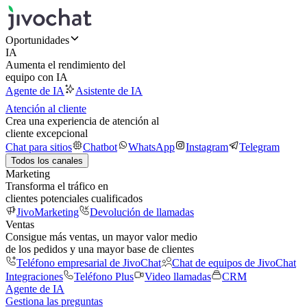
Oportunidades
IA
Aumenta el rendimiento del
equipo con IA
Agente de IA
Asistente de IA
Atención al cliente
Crea una experiencia de atención al
cliente excepcional
Chat para sitios
Chatbot
WhatsApp
Instagram
Telegram
Todos los canales
Marketing
Transforma el tráfico en
clientes potenciales cualificados
JivoMarketing
Devolución de llamadas
Ventas
Consigue más ventas, un mayor valor medio
de los pedidos y una mayor base de clientes
Teléfono empresarial de JivoChat
Chat de equipos de JivoChat
Integraciones
Teléfono Plus
Video llamadas
CRM
Agente de IA
Gestiona las preguntas