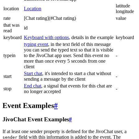
latitude
location
Location
longitude
rate
[Chat rating](#Chat rating)
value
that was
id
read
keyboard
Keyboard with options
, details in the example
keyboard
typing event
, in the text field of this message
you can send the typed text so that it is visible
typein
to the JivoChat app user. Send this event no
-
more than once every 5 seconds from one
client
Start chat
, it's intended to start a chat without
start
-
sending a message by the client
End chat
, a signal that events for this chat are
stop
-
no longer accepted
Event Examples
#
JivoChat Event Examples
#
If at least one sender property is defined for the JivoChat user, a
field with this information is added to the event. The
sender