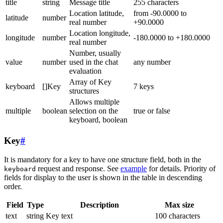
title
string
Message title
255 characters
Location latitude,
from -90.0000 to
latitude
number
real number
+90.0000
Location longitude,
longitude
number
-180.0000 to +180.0000
real number
Number, usually
value
number
used in the chat
any number
evaluation
Array of Key
keyboard
[]Key
7 keys
structures
Allows multiple
multiple
boolean
selection on the
true or false
keyboard, boolean
Key
#
It is mandatory for a key to have one structure field, both in the
request and response. See
example
for details. Priority of
keyboard
fields for display to the user is shown in the table in descending
order.
Field
Type
Description
Max size
text
string
Key text
100 characters