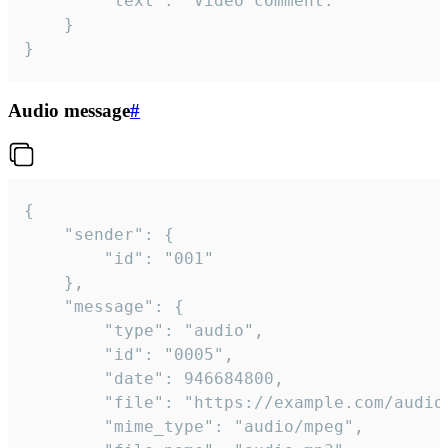
		"text": "Video comment."

	}

}
Audio message
#
{

	"sender": {

		"id": "001"

	},

	"message": {

		"type": "audio",

		"id": "0005",

		"date": 946684800,

		"file": "https://example.com/audio.mp3",

		"mime_type": "audio/mpeg",
