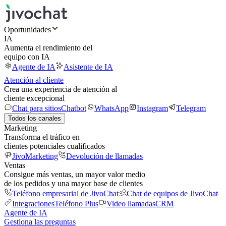
Oportunidades
IA
Aumenta el rendimiento del
equipo con IA
Agente de IA
Asistente de IA
Atención al cliente
Crea una experiencia de atención al
cliente excepcional
Chat para sitios
Chatbot
WhatsApp
Instagram
Telegram
Todos los canales
Marketing
Transforma el tráfico en
clientes potenciales cualificados
JivoMarketing
Devolución de llamadas
Ventas
Consigue más ventas, un mayor valor medio
de los pedidos y una mayor base de clientes
Teléfono empresarial de JivoChat
Chat de equipos de JivoChat
Integraciones
Teléfono Plus
Video llamadas
CRM
Agente de IA
Gestiona las preguntas