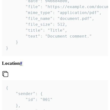
		"date": 946684800,

		"file": "https://example.com/document.pdf",

		"mime_type": "application/pdf",

		"file_name": "document.pdf",

		"file_size": 512,

		"title": "Title",

		"text": "Document comment."

	}

}
Location
#
{

	"sender": {

		"id": "001"

	},
