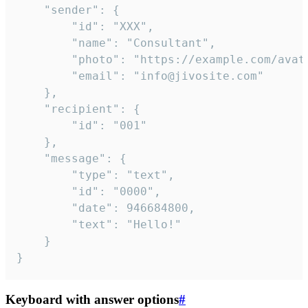
	"sender": {

		"id": "XXX",

		"name": "Consultant",

		"photo": "https://example.com/avatar.png",

		"email": "info@jivosite.com"

	},

	"recipient": {

		"id": "001"

	},

	"message": {

		"type": "text",

		"id": "0000",

		"date": 946684800,

		"text": "Hello!"

	}

}
Keyboard with answer options
#