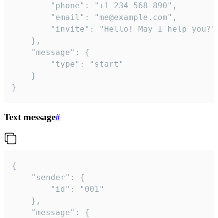
		"phone": "+1 234 568 890",

		"email": "me@example.com",

		"invite": "Hello! May I help you?"

	},

	"message": {

		"type": "start"

	}

}
Text message
#
{

	"sender": {

		"id": "001"

	},

	"message": {
