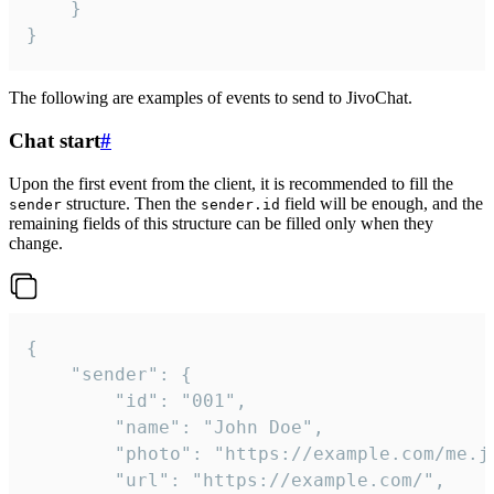
	}

}
The following are examples of events to send to JivoChat.
Chat start
#
Upon the first event from the client, it is recommended to fill the
structure. Then the
field will be enough, and the
sender
sender.id
remaining fields of this structure can be filled only when they
change.
{

	"sender": {

		"id": "001",

		"name": "John Doe",

		"photo": "https://example.com/me.jpg",

		"url": "https://example.com/",
