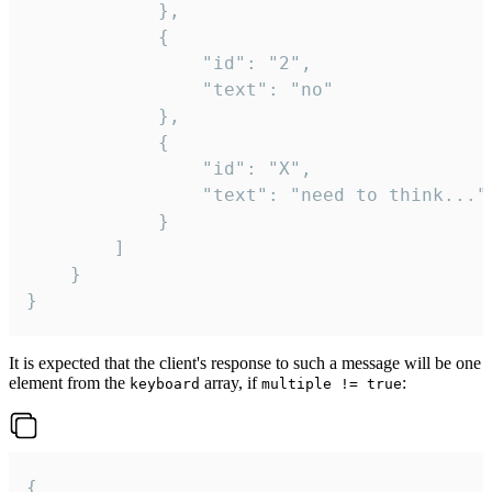
			},

			{

				"id": "2",

				"text": "no"

			},

			{

				"id": "X",

				"text": "need to think..."

			}

		]

	}

}
It is expected that the client's response to such a message will be one
element from the
array, if
:
keyboard
multiple != true
{
