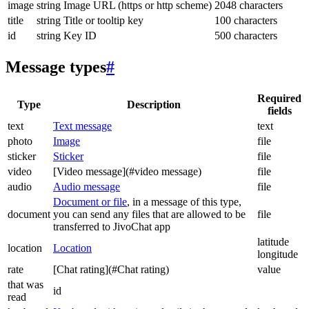
image
string
Image URL (https or http scheme)
2048 characters
title
string
Title or tooltip key
100 characters
id
string
Key ID
500 characters
Message types
#
Required
Type
Description
fields
text
Text message
text
photo
Image
file
sticker
Sticker
file
video
[Video message](#video message)
file
audio
Audio message
file
Document or file
, in a message of this type,
document
you can send any files that are allowed to be
file
transferred to JivoChat app
latitude
location
Location
longitude
rate
[Chat rating](#Chat rating)
value
that was
id
read