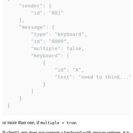
	"sender": {

		"id": "001"

	},

	"message": {

		"type": "keyboard",

		"id": "0009",

		"multiple": false,

		"keyboard": [

			{

				"id": "X",

				"text": "need to think..."

			}

		]

	}

}
or more than one, if
.
multiple = true
If client’s app does not support a keyboard with answer options, it is