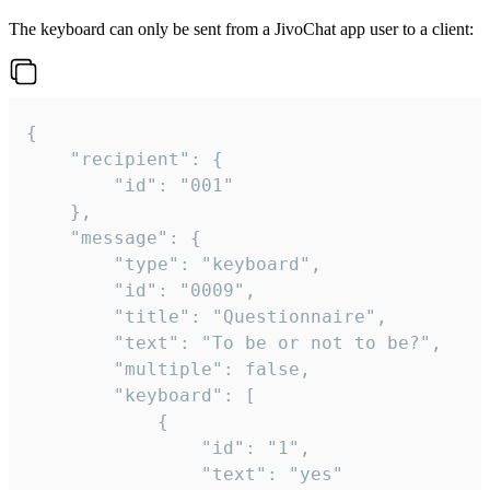
The keyboard can only be sent from a JivoChat app user to a client:
{

	"recipient": {

		"id": "001"

	},

	"message": {

		"type": "keyboard",

		"id": "0009",

		"title": "Questionnaire",

		"text": "To be or not to be?",

		"multiple": false,

		"keyboard": [

			{

				"id": "1",

				"text": "yes"
