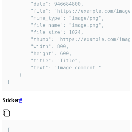
		"date": 946684800,

		"file": "https://example.com/image.png",

		"mime_type": "image/png",

		"file_name": "image.png",

		"file_size": 1024,

		"thumb": "https://example.com/image_thumb.png",

		"width": 800,

		"height": 600,

		"title": "Title",

		"text": "Image comment."

	}

}
Sticker
#
{
