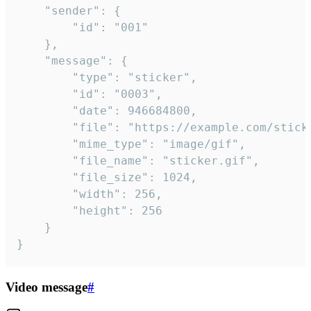
	"sender": {

		"id": "001"

	},

	"message": {

		"type": "sticker",

		"id": "0003",

		"date": 946684800,

		"file": "https://example.com/sticker.gif",

		"mime_type": "image/gif",

		"file_name": "sticker.gif",

		"file_size": 1024,

		"width": 256,

		"height": 256

	}

}
Video message
#