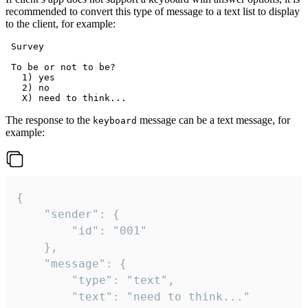
recommended to convert this type of message to a text list to display
to the client, for example:
 Survey

 To be or not to be?

   1) yes

   2) no

The response to the
message can be a text message, for
keyboard
example:
{

	"sender": {

		"id": "001"

	},

	"message": {

		"type": "text",

		"text": "need to think..."
