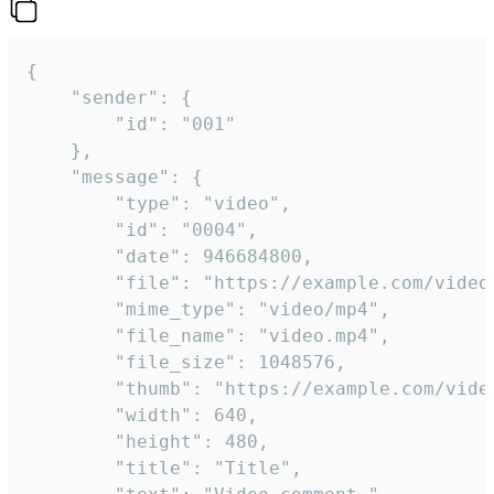
{

	"sender": {

		"id": "001"

	},

	"message": {

		"type": "video",

		"id": "0004",

		"date": 946684800,

		"file": "https://example.com/video.mp4",

		"mime_type": "video/mp4",

		"file_name": "video.mp4",

		"file_size": 1048576,

		"thumb": "https://example.com/video_thumb.png",

		"width": 640,

		"height": 480,

		"title": "Title",
