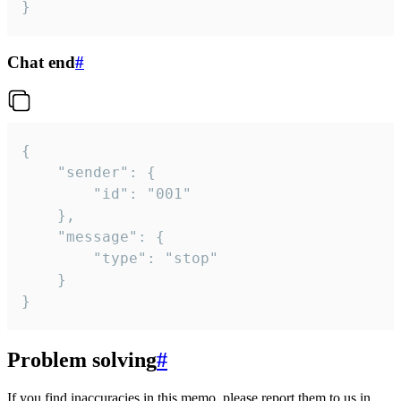
}
Chat end
#
{

	"sender": {

		"id": "001"

	},

	"message": {

		"type": "stop"

	}

}
Problem solving
#
If you find inaccuracies in this memo, please report them to us in