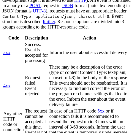
development stage it is allowed to use
HTTP
). An event is contained
in a body of a
POST
-request in
JSON
format (note: text encoding in
JSON format is
UTF-8
), requests must have an appropriate header
. Event
Content-Type: application/json; charset=utf-8
structure is described
further
. Response options are divided into 3
groups according to the HTTP-response code.
Code
Description
Action
Success.
Event is
2xx
Inform the user about successfull delivery
accepted for
processing
There may be a description of the error
(type of content Content-Type: text/plain;
Request
charset=utf-8) in the body of the response.
failed.
This event should not be resubmitted. It is
4xx
Event
necessary to find and correct the error of
rejected
the program or channel settings that led to
the error. Inform the user about the event
delivery failure
The request
In case of an HTTP code
5xx
or if
Any other
cannot be
connection fails it is recommended to
HTTP
accepted at
resend the request up to 3 times with an
code or
this time.
interval of 3-60 seconds. Inform the user
connection
Event is not
that the event is temporarily undeliverable.