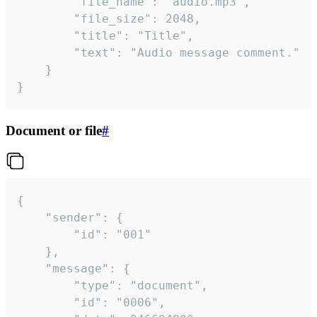
		"file_name": "audio.mp3",

		"file_size": 2048,

		"title": "Title",

		"text": "Audio message comment."

	}

}
Document or file
#
{

	"sender": {

		"id": "001"

	},

	"message": {

		"type": "document",

		"id": "0006",
