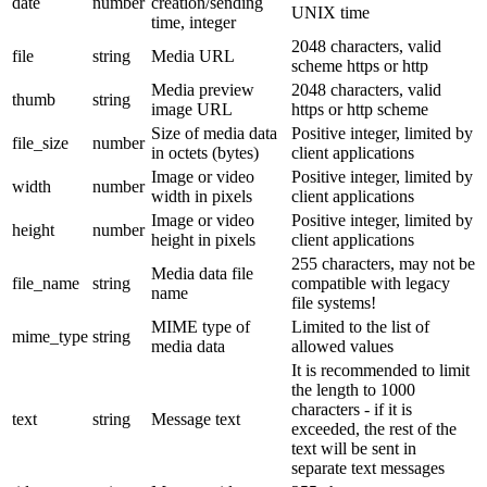
date
number
creation/sending
UNIX time
time, integer
2048 characters, valid
file
string
Media URL
scheme https or http
Media preview
2048 characters, valid
thumb
string
image URL
https or http scheme
Size of media data
Positive integer, limited by
file_size
number
in octets (bytes)
client applications
Image or video
Positive integer, limited by
width
number
width in pixels
client applications
Image or video
Positive integer, limited by
height
number
height in pixels
client applications
255 characters, may not be
Media data file
file_name
string
compatible with legacy
name
file systems!
MIME type of
Limited to the list of
mime_type
string
media data
allowed values
It is recommended to limit
the length to 1000
characters - if it is
text
string
Message text
exceeded, the rest of the
text will be sent in
separate text messages