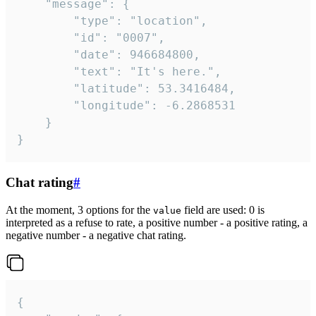
	"message": {

		"type": "location",

		"id": "0007",

		"date": 946684800,

		"text": "It's here.",

		"latitude": 53.3416484,

		"longitude": -6.2868531

	}

}
Chat rating
#
At the moment, 3 options for the
field are used: 0 is
value
interpreted as a refuse to rate, a positive number - a positive rating, a
negative number - a negative chat rating.
{
