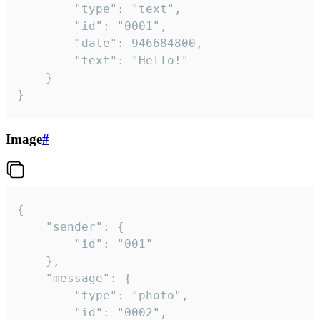
		"type": "text",

		"id": "0001",

		"date": 946684800,

		"text": "Hello!"

	}

}
Image
#
{

	"sender": {

		"id": "001"

	},

	"message": {

		"type": "photo",

		"id": "0002",
