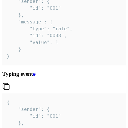
	"sender": {

		"id": "001"

	},

	"message": {

		"type": "rate",

		"id": "0008",

		"value": 1

	}

}
Typing event
#
{

	"sender": {

		"id": "001"

	},
