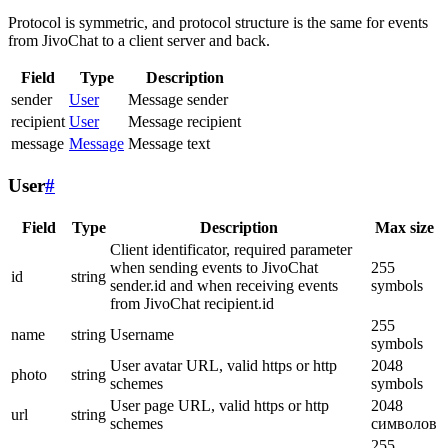
Protocol is symmetric, and protocol structure is the same for events
from JivoChat to a client server and back.
Field
Type
Description
sender
User
Message sender
recipient
User
Message recipient
message
Message
Message text
User
#
Field
Type
Description
Max size
Client identificator, required parameter
when sending events to JivoChat
255
id
string
sender.id and when receiving events
symbols
from JivoChat recipient.id
255
name
string
Username
symbols
User avatar URL, valid https or http
2048
photo
string
schemes
symbols
User page URL, valid https or http
2048
url
string
schemes
символов
255