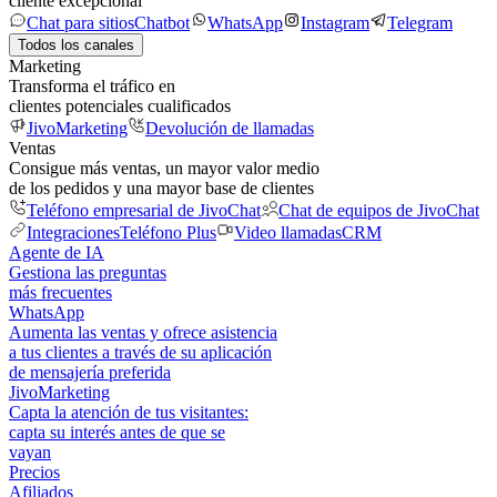
cliente excepcional
Chat para sitios
Chatbot
WhatsApp
Instagram
Telegram
Todos los canales
Marketing
Transforma el tráfico en
clientes potenciales cualificados
JivoMarketing
Devolución de llamadas
Ventas
Consigue más ventas, un mayor valor medio
de los pedidos y una mayor base de clientes
Teléfono empresarial de JivoChat
Chat de equipos de JivoChat
Integraciones
Teléfono Plus
Video llamadas
CRM
Agente de IA
Gestiona las preguntas
más frecuentes
WhatsApp
Aumenta las ventas y ofrece asistencia
a tus clientes a través de su aplicación
de mensajería preferida
JivoMarketing
Capta la atención de tus visitantes:
capta su interés antes de que se
vayan
Precios
Afiliados