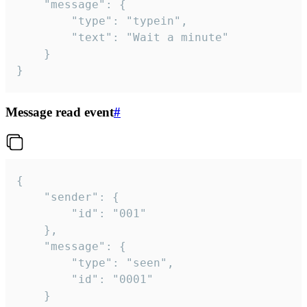
	"message": {

		"type": "typein",

		"text": "Wait a minute"

	}

}
Message read event
#
{

	"sender": {

		"id": "001"

	},

	"message": {

		"type": "seen",

		"id": "0001"

	}
