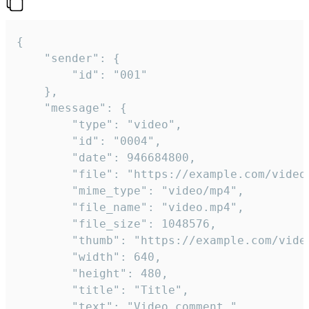
{

	"sender": {

		"id": "001"

	},

	"message": {

		"type": "video",

		"id": "0004",

		"date": 946684800,

		"file": "https://example.com/video.mp4",

		"mime_type": "video/mp4",

		"file_name": "video.mp4",

		"file_size": 1048576,

		"thumb": "https://example.com/video_thumb.png",

		"width": 640,

		"height": 480,

		"title": "Title",

		"text": "Video comment."
