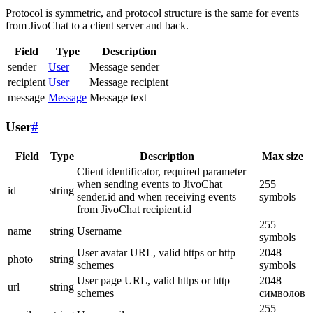
Protocol is symmetric, and protocol structure is the same for events
from JivoChat to a client server and back.
Field
Type
Description
sender
User
Message sender
recipient
User
Message recipient
message
Message
Message text
User
#
Field
Type
Description
Max size
Client identificator, required parameter
when sending events to JivoChat
255
id
string
sender.id and when receiving events
symbols
from JivoChat recipient.id
255
name
string
Username
symbols
User avatar URL, valid https or http
2048
photo
string
schemes
symbols
User page URL, valid https or http
2048
url
string
schemes
символов
255