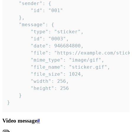
	"sender": {

		"id": "001"

	},

	"message": {

		"type": "sticker",

		"id": "0003",

		"date": 946684800,

		"file": "https://example.com/sticker.gif",

		"mime_type": "image/gif",

		"file_name": "sticker.gif",

		"file_size": 1024,

		"width": 256,

		"height": 256

	}

}
Video message
#