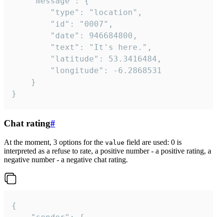
	"message": {

		"type": "location",

		"id": "0007",

		"date": 946684800,

		"text": "It's here.",

		"latitude": 53.3416484,

		"longitude": -6.2868531

	}

}
Chat rating
#
At the moment, 3 options for the
field are used: 0 is
value
interpreted as a refuse to rate, a positive number - a positive rating, a
negative number - a negative chat rating.
{
