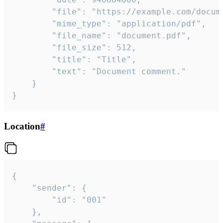
		"file": "https://example.com/document.pdf",

		"mime_type": "application/pdf",

		"file_name": "document.pdf",

		"file_size": 512,

		"title": "Title",

		"text": "Document comment."

	}

}
Location
#
{

	"sender": {

		"id": "001"

	},
