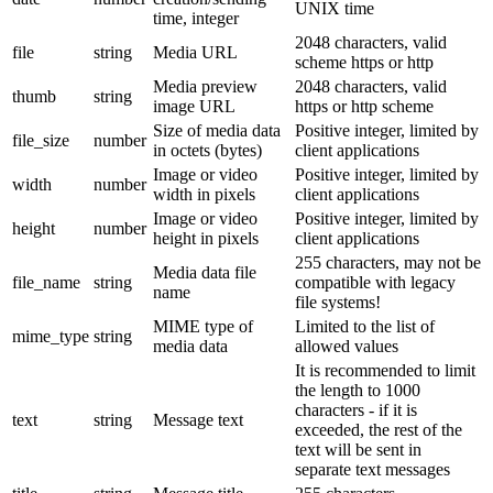
UNIX time
time, integer
2048 characters, valid
file
string
Media URL
scheme https or http
Media preview
2048 characters, valid
thumb
string
image URL
https or http scheme
Size of media data
Positive integer, limited by
file_size
number
in octets (bytes)
client applications
Image or video
Positive integer, limited by
width
number
width in pixels
client applications
Image or video
Positive integer, limited by
height
number
height in pixels
client applications
255 characters, may not be
Media data file
file_name
string
compatible with legacy
name
file systems!
MIME type of
Limited to the list of
mime_type
string
media data
allowed values
It is recommended to limit
the length to 1000
characters - if it is
text
string
Message text
exceeded, the rest of the
text will be sent in
separate text messages