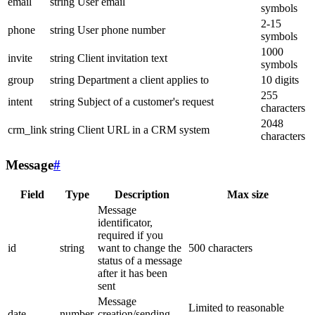
email
string
User email
symbols
2-15
phone
string
User phone number
symbols
1000
invite
string
Client invitation text
symbols
group
string
Department a client applies to
10 digits
255
intent
string
Subject of a customer's request
characters
2048
crm_link
string
Client URL in a CRM system
characters
Message
#
Field
Type
Description
Max size
Message
identificator,
required if you
id
string
want to change the
500 characters
status of a message
after it has been
sent
Message
Limited to reasonable
date
number
creation/sending