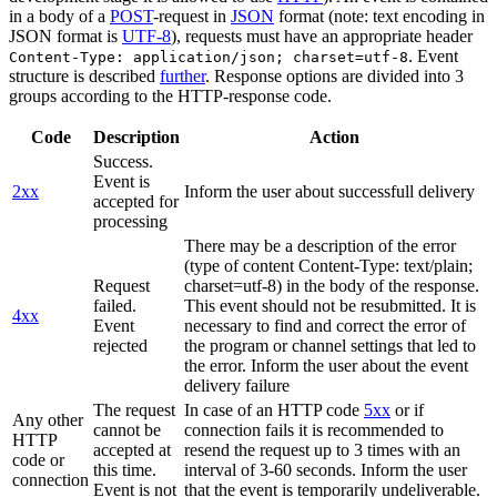
in a body of a
POST
-request in
JSON
format (note: text encoding in
JSON format is
UTF-8
), requests must have an appropriate header
. Event
Content-Type: application/json; charset=utf-8
structure is described
further
. Response options are divided into 3
groups according to the HTTP-response code.
Code
Description
Action
Success.
Event is
2xx
Inform the user about successfull delivery
accepted for
processing
There may be a description of the error
(type of content Content-Type: text/plain;
Request
charset=utf-8) in the body of the response.
failed.
This event should not be resubmitted. It is
4xx
Event
necessary to find and correct the error of
rejected
the program or channel settings that led to
the error. Inform the user about the event
delivery failure
The request
In case of an HTTP code
5xx
or if
Any other
cannot be
connection fails it is recommended to
HTTP
accepted at
resend the request up to 3 times with an
code or
this time.
interval of 3-60 seconds. Inform the user
connection
Event is not
that the event is temporarily undeliverable.