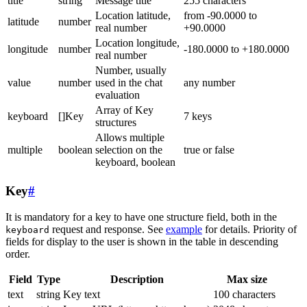
title
string
Message title
255 characters
Location latitude,
from -90.0000 to
latitude
number
real number
+90.0000
Location longitude,
longitude
number
-180.0000 to +180.0000
real number
Number, usually
value
number
used in the chat
any number
evaluation
Array of Key
keyboard
[]Key
7 keys
structures
Allows multiple
multiple
boolean
selection on the
true or false
keyboard, boolean
Key
#
It is mandatory for a key to have one structure field, both in the
request and response. See
example
for details. Priority of
keyboard
fields for display to the user is shown in the table in descending
order.
Field
Type
Description
Max size
text
string
Key text
100 characters