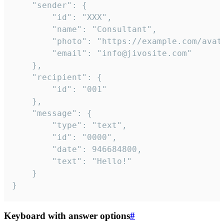
	"sender": {

		"id": "XXX",

		"name": "Consultant",

		"photo": "https://example.com/avatar.png",

		"email": "info@jivosite.com"

	},

	"recipient": {

		"id": "001"

	},

	"message": {

		"type": "text",

		"id": "0000",

		"date": 946684800,

		"text": "Hello!"

	}

}
Keyboard with answer options
#