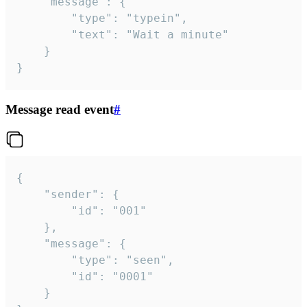
	"message": {

		"type": "typein",

		"text": "Wait a minute"

	}

}
Message read event
#
{

	"sender": {

		"id": "001"

	},

	"message": {

		"type": "seen",

		"id": "0001"

	}
