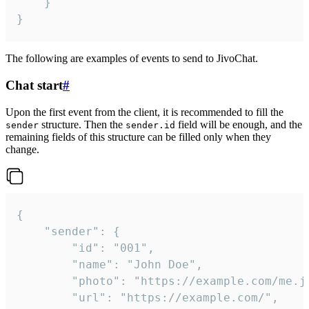
	}

}
The following are examples of events to send to JivoChat.
Chat start
#
Upon the first event from the client, it is recommended to fill the
structure. Then the
field will be enough, and the
sender
sender.id
remaining fields of this structure can be filled only when they
change.
{

	"sender": {

		"id": "001",

		"name": "John Doe",

		"photo": "https://example.com/me.jpg",

		"url": "https://example.com/",
