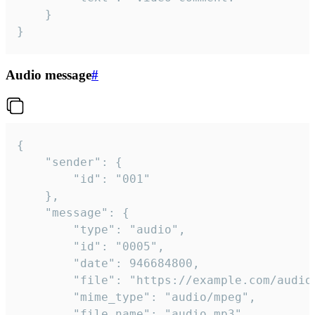
	}

}
Audio message
#
{

	"sender": {

		"id": "001"

	},

	"message": {

		"type": "audio",

		"id": "0005",

		"date": 946684800,

		"file": "https://example.com/audio.mp3",

		"mime_type": "audio/mpeg",

		"file_name": "audio.mp3",
