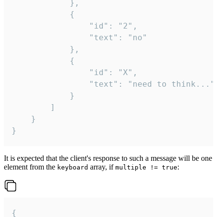
			},

			{

				"id": "2",

				"text": "no"

			},

			{

				"id": "X",

				"text": "need to think..."

			}

		]

	}

}
It is expected that the client's response to such a message will be one
element from the
array, if
:
keyboard
multiple != true
{
