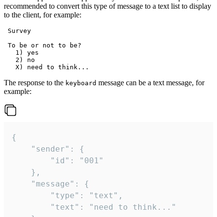
recommended to convert this type of message to a text list to display
to the client, for example:
 Survey

 To be or not to be?

   1) yes

   2) no

The response to the
message can be a text message, for
keyboard
example:
{

	"sender": {

		"id": "001"

	},

	"message": {

		"type": "text",

		"text": "need to think..."
