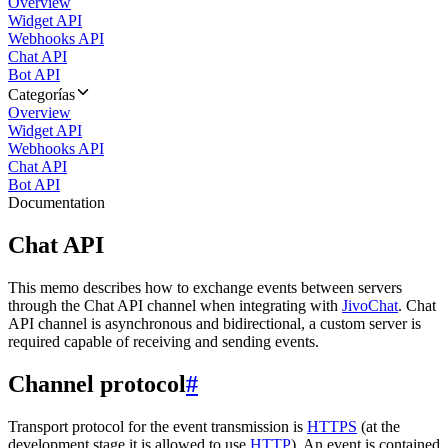
Overview
Widget API
Webhooks API
Chat API
Bot API
Categorías
Overview
Widget API
Webhooks API
Chat API
Bot API
Documentation
Chat API
This memo describes how to exchange events between servers
through the Chat API channel when integrating with
JivoChat
. Chat
API channel is asynchronous and bidirectional, a custom server is
required capable of receiving and sending events.
Channel protocol
#
Transport protocol for the event transmission is
HTTPS
(at the
development stage it is allowed to use
HTTP
). An event is contained