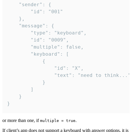
	"sender": {

		"id": "001"

	},

	"message": {

		"type": "keyboard",

		"id": "0009",

		"multiple": false,

		"keyboard": [

			{

				"id": "X",

				"text": "need to think..."

			}

		]

	}

}
or more than one, if
.
multiple = true
If client’s app does not support a keyboard with answer options, it is