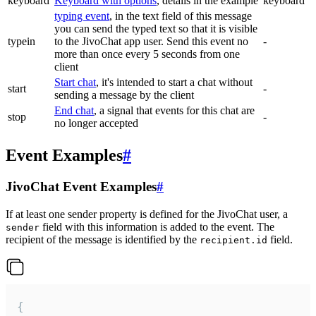
keyboard
Keyboard with options
, details in the example
keyboard
typing event
, in the text field of this message
you can send the typed text so that it is visible
typein
to the JivoChat app user. Send this event no
-
more than once every 5 seconds from one
client
Start chat
, it's intended to start a chat without
start
-
sending a message by the client
End chat
, a signal that events for this chat are
stop
-
no longer accepted
Event Examples
#
JivoChat Event Examples
#
If at least one sender property is defined for the JivoChat user, a
field with this information is added to the event. The
sender
recipient of the message is identified by the
field.
recipient.id
{
