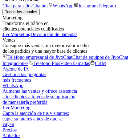
Chat para sitios
Chatbot
WhatsApp
Instagram
Telegram
Todos los canales
Marketing
Transforma el tráfico en
clientes potenciales cualificados
JivoMarketing
Devolución de llamadas
Ventas
Consigue más ventas, un mayor valor medio
de los pedidos y una mayor base de clientes
Teléfono empresarial de JivoChat
Chat de equipos de JivoChat
Integraciones
Teléfono Plus
Video llamadas
CRM
Agente de IA
Gestiona las preguntas
más frecuentes
WhatsApp
Aumenta las ventas y ofrece asistencia
a tus clientes a través de su aplicación
de mensajería preferida
JivoMarketing
Capta la atención de tus visitantes:
capta su interés antes de que se
vayan
Precios
Afiliados