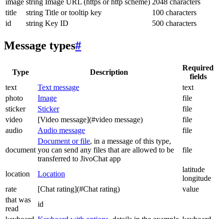
image
string
Image URL (https or http scheme)
2048 characters
title
string
Title or tooltip key
100 characters
id
string
Key ID
500 characters
Message types
#
Required
Type
Description
fields
text
Text message
text
photo
Image
file
sticker
Sticker
file
video
[Video message](#video message)
file
audio
Audio message
file
Document or file
, in a message of this type,
document
you can send any files that are allowed to be
file
transferred to JivoChat app
latitude
location
Location
longitude
rate
[Chat rating](#Chat rating)
value
that was
id
read