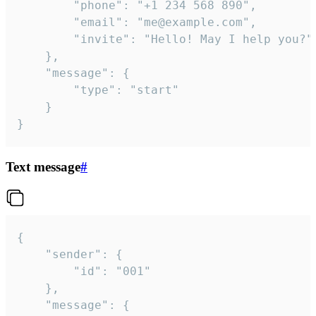
		"phone": "+1 234 568 890",

		"email": "me@example.com",

		"invite": "Hello! May I help you?"

	},

	"message": {

		"type": "start"

	}

}
Text message
#
{

	"sender": {

		"id": "001"

	},

	"message": {
