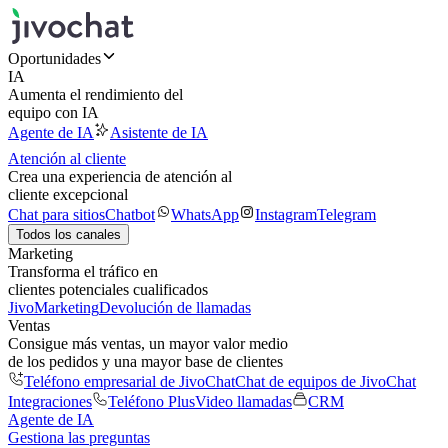
Oportunidades
IA
Aumenta el rendimiento del
equipo con IA
Agente de IA
Asistente de IA
Atención al cliente
Crea una experiencia de atención al
cliente excepcional
Chat para sitios
Chatbot
WhatsApp
Instagram
Telegram
Todos los canales
Marketing
Transforma el tráfico en
clientes potenciales cualificados
JivoMarketing
Devolución de llamadas
Ventas
Consigue más ventas, un mayor valor medio
de los pedidos y una mayor base de clientes
Teléfono empresarial de JivoChat
Chat de equipos de JivoChat
Integraciones
Teléfono Plus
Video llamadas
CRM
Agente de IA
Gestiona las preguntas