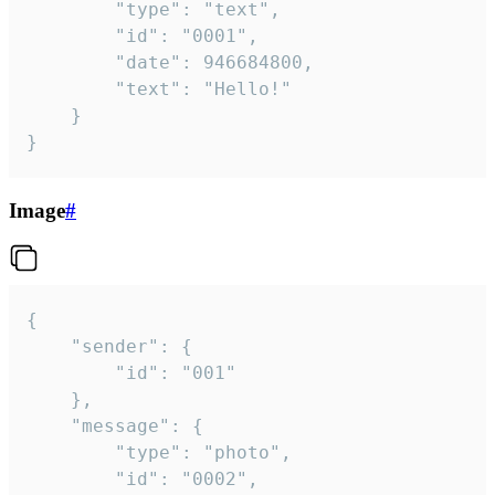
		"type": "text",

		"id": "0001",

		"date": 946684800,

		"text": "Hello!"

	}

}
Image
#
{

	"sender": {

		"id": "001"

	},

	"message": {

		"type": "photo",

		"id": "0002",
