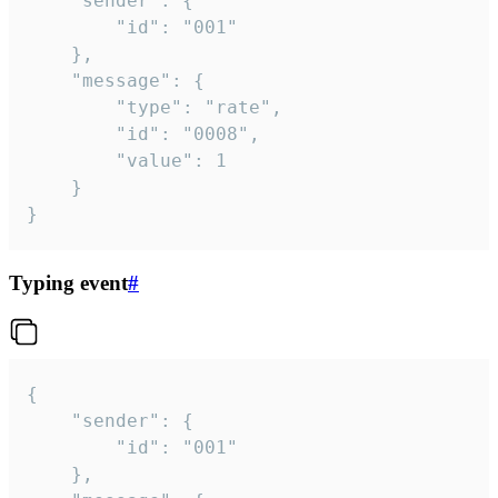
	"sender": {

		"id": "001"

	},

	"message": {

		"type": "rate",

		"id": "0008",

		"value": 1

	}

}
Typing event
#
{

	"sender": {

		"id": "001"

	},
