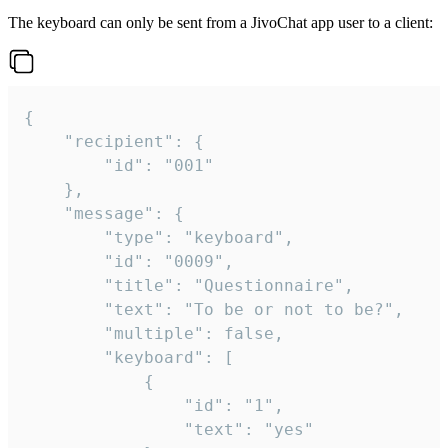
The keyboard can only be sent from a JivoChat app user to a client:
{

	"recipient": {

		"id": "001"

	},

	"message": {

		"type": "keyboard",

		"id": "0009",

		"title": "Questionnaire",

		"text": "To be or not to be?",

		"multiple": false,

		"keyboard": [

			{

				"id": "1",

				"text": "yes"
