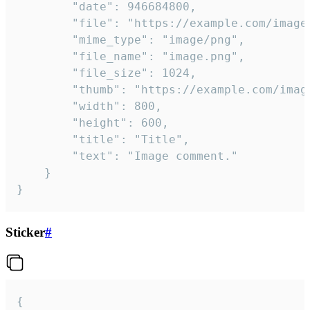
		"date": 946684800,

		"file": "https://example.com/image.png",

		"mime_type": "image/png",

		"file_name": "image.png",

		"file_size": 1024,

		"thumb": "https://example.com/image_thumb.png",

		"width": 800,

		"height": 600,

		"title": "Title",

		"text": "Image comment."

	}

}
Sticker
#
{
