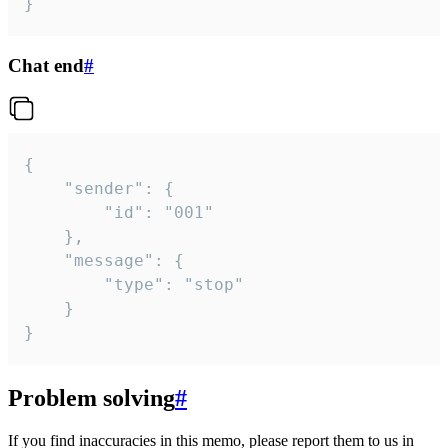
}
Chat end
#
{

	"sender": {

		"id": "001"

	},

	"message": {

		"type": "stop"

	}

}
Problem solving
#
If you find inaccuracies in this memo, please report them to us in