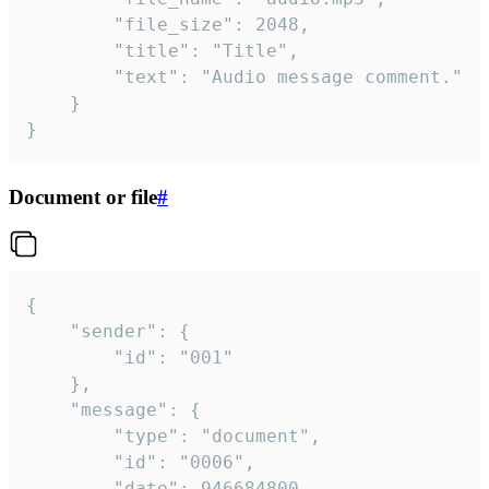
		"file_size": 2048,

		"title": "Title",

		"text": "Audio message comment."

	}

}
Document or file
#
{

	"sender": {

		"id": "001"

	},

	"message": {

		"type": "document",

		"id": "0006",

		"date": 946684800,
