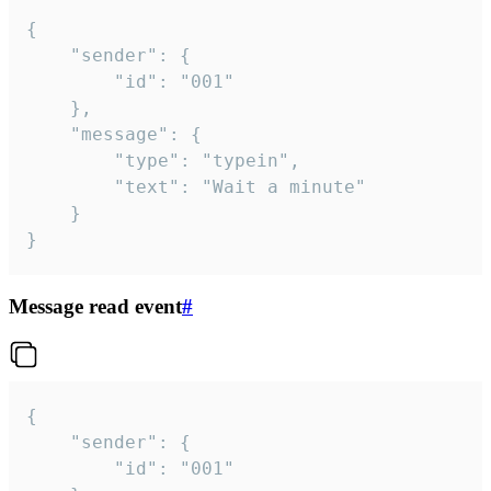
{

	"sender": {

		"id": "001"

	},

	"message": {

		"type": "typein",

		"text": "Wait a minute"

	}

}
Message read event
#
{

	"sender": {

		"id": "001"
