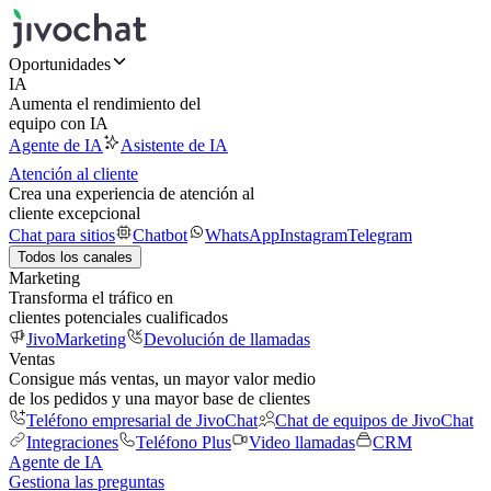
Oportunidades
IA
Aumenta el rendimiento del
equipo con IA
Agente de IA
Asistente de IA
Atención al cliente
Crea una experiencia de atención al
cliente excepcional
Chat para sitios
Chatbot
WhatsApp
Instagram
Telegram
Todos los canales
Marketing
Transforma el tráfico en
clientes potenciales cualificados
JivoMarketing
Devolución de llamadas
Ventas
Consigue más ventas, un mayor valor medio
de los pedidos y una mayor base de clientes
Teléfono empresarial de JivoChat
Chat de equipos de JivoChat
Integraciones
Teléfono Plus
Video llamadas
CRM
Agente de IA
Gestiona las preguntas