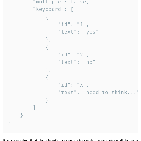
		"multiple": false,

		"keyboard": [

			{

				"id": "1",

				"text": "yes"

			},

			{

				"id": "2",

				"text": "no"

			},

			{

				"id": "X",

				"text": "need to think..."

			}

		]

	}

}
It is expected that the client's response to such a message will be one