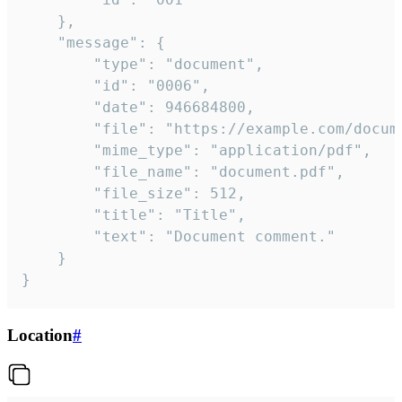
	},

	"message": {

		"type": "document",

		"id": "0006",

		"date": 946684800,

		"file": "https://example.com/document.pdf",

		"mime_type": "application/pdf",

		"file_name": "document.pdf",

		"file_size": 512,

		"title": "Title",

		"text": "Document comment."

	}

}
Location
#