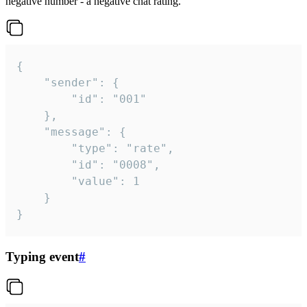
negative number - a negative chat rating.
{

	"sender": {

		"id": "001"

	},

	"message": {

		"type": "rate",

		"id": "0008",

		"value": 1

	}

}
Typing event
#