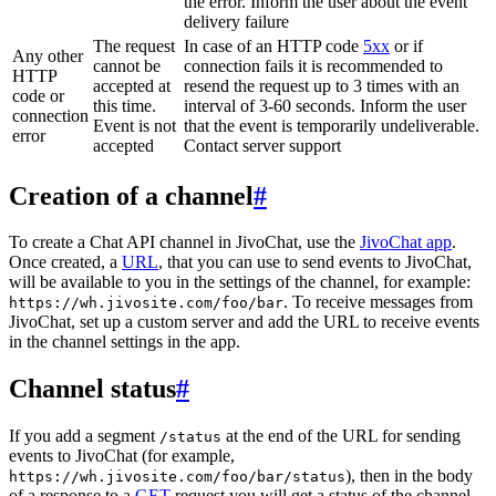
the error. Inform the user about the event
delivery failure
The request
In case of an HTTP code
5xx
or if
Any other
cannot be
connection fails it is recommended to
HTTP
accepted at
resend the request up to 3 times with an
code or
this time.
interval of 3-60 seconds. Inform the user
connection
Event is not
that the event is temporarily undeliverable.
error
accepted
Contact server support
Creation of a channel
#
To create a Chat API channel in JivoChat, use the
JivoChat app
.
Once created, a
URL
, that you can use to send events to JivoChat,
will be available to you in the settings of the channel, for example:
. To receive messages from
https://wh.jivosite.com/foo/bar
JivoChat, set up a custom server and add the URL to receive events
in the channel settings in the app.
Channel status
#
If you add a segment
at the end of the URL for sending
/status
events to JivoChat (for example,
), then in the body
https://wh.jivosite.com/foo/bar/status
of a response to a
GET
-request you will get a status of the channel,