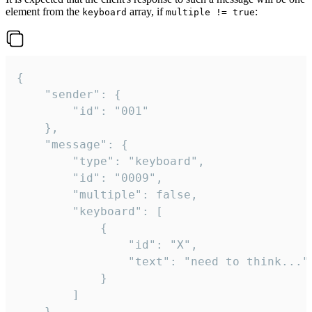
element from the
array, if
:
keyboard
multiple != true
{

	"sender": {

		"id": "001"

	},

	"message": {

		"type": "keyboard",

		"id": "0009",

		"multiple": false,

		"keyboard": [

			{

				"id": "X",

				"text": "need to think..."

			}

		]

	}
