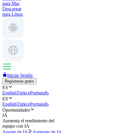
para Mac
Descargar
para Linux
Iniciar Sesión
Regístrese gratis
ES
English
Türkçe
Português
ES
English
Türkçe
Português
Oportunidades
IA
Aumenta el rendimiento del
equipo con IA
Agente de IA
Asistente de IA