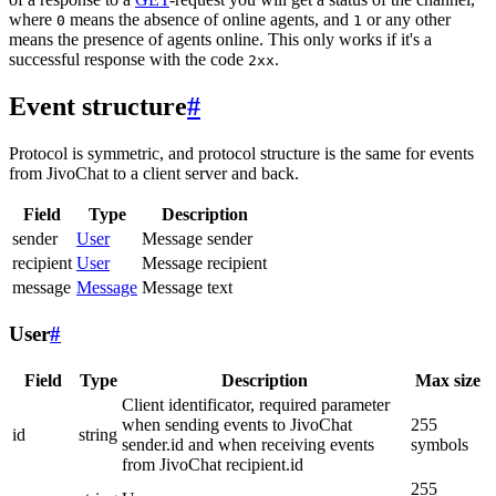
where
means the absence of online agents, and
or any other
0
1
means the presence of agents online. This only works if it's a
successful response with the code
.
2xx
Event structure
#
Protocol is symmetric, and protocol structure is the same for events
from JivoChat to a client server and back.
Field
Type
Description
sender
User
Message sender
recipient
User
Message recipient
message
Message
Message text
User
#
Field
Type
Description
Max size
Client identificator, required parameter
when sending events to JivoChat
255
id
string
sender.id and when receiving events
symbols
from JivoChat recipient.id
255