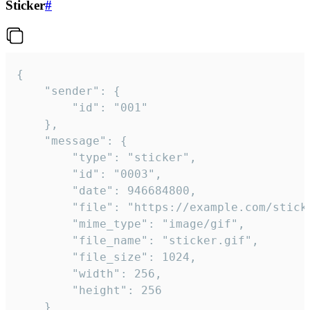
Sticker
#
{

	"sender": {

		"id": "001"

	},

	"message": {

		"type": "sticker",

		"id": "0003",

		"date": 946684800,

		"file": "https://example.com/sticker.gif",

		"mime_type": "image/gif",

		"file_name": "sticker.gif",

		"file_size": 1024,

		"width": 256,

		"height": 256

	}
