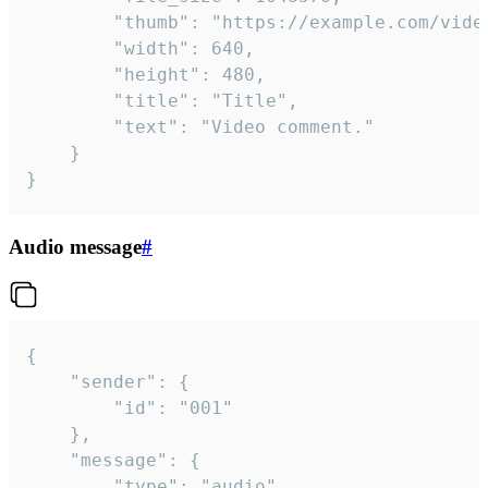
		"thumb": "https://example.com/video_thumb.png",

		"width": 640,

		"height": 480,

		"title": "Title",

		"text": "Video comment."

	}

}
Audio message
#
{

	"sender": {

		"id": "001"

	},

	"message": {

		"type": "audio",
