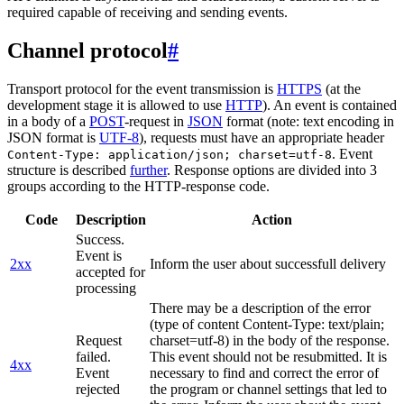
required capable of receiving and sending events.
Channel protocol
#
Transport protocol for the event transmission is
HTTPS
(at the
development stage it is allowed to use
HTTP
). An event is contained
in a body of a
POST
-request in
JSON
format (note: text encoding in
JSON format is
UTF-8
), requests must have an appropriate header
. Event
Content-Type: application/json; charset=utf-8
structure is described
further
. Response options are divided into 3
groups according to the HTTP-response code.
Code
Description
Action
Success.
Event is
2xx
Inform the user about successfull delivery
accepted for
processing
There may be a description of the error
(type of content Content-Type: text/plain;
Request
charset=utf-8) in the body of the response.
failed.
This event should not be resubmitted. It is
4xx
Event
necessary to find and correct the error of
rejected
the program or channel settings that led to