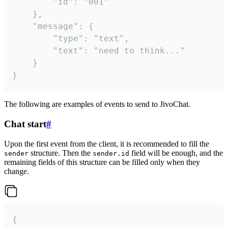
		"id": "001"

	},

	"message": {

		"type": "text",

		"text": "need to think..."

	}

}
The following are examples of events to send to JivoChat.
Chat start
#
Upon the first event from the client, it is recommended to fill the
structure. Then the
field will be enough, and the
sender
sender.id
remaining fields of this structure can be filled only when they
change.
{
