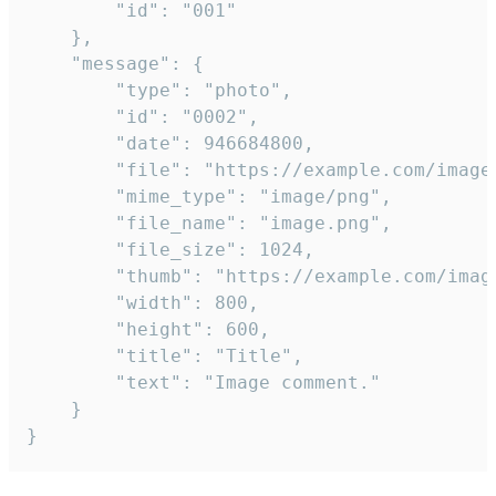
		"id": "001"

	},

	"message": {

		"type": "photo",

		"id": "0002",

		"date": 946684800,

		"file": "https://example.com/image.png",

		"mime_type": "image/png",

		"file_name": "image.png",

		"file_size": 1024,

		"thumb": "https://example.com/image_thumb.png",

		"width": 800,

		"height": 600,

		"title": "Title",

		"text": "Image comment."

	}

}