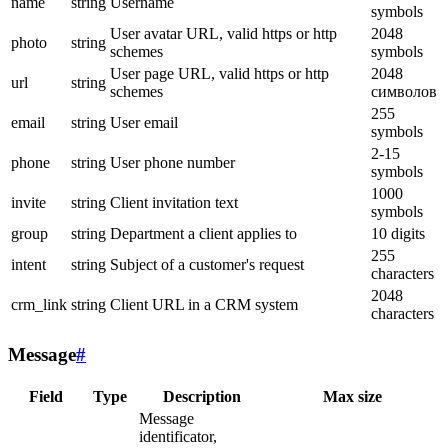
name
string
Username
symbols
User avatar URL, valid https or http
2048
photo
string
schemes
symbols
User page URL, valid https or http
2048
url
string
schemes
символов
255
email
string
User email
symbols
2-15
phone
string
User phone number
symbols
1000
invite
string
Client invitation text
symbols
group
string
Department a client applies to
10 digits
255
intent
string
Subject of a customer's request
characters
2048
crm_link
string
Client URL in a CRM system
characters
Message
#
Field
Type
Description
Max size
Message
identificator,