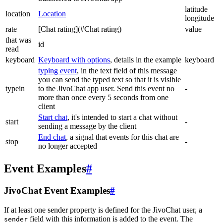
latitude
location
Location
longitude
rate
[Chat rating](#Chat rating)
value
that was
id
read
keyboard
Keyboard with options
, details in the example
keyboard
typing event
, in the text field of this message
you can send the typed text so that it is visible
typein
to the JivoChat app user. Send this event no
-
more than once every 5 seconds from one
client
Start chat
, it's intended to start a chat without
start
-
sending a message by the client
End chat
, a signal that events for this chat are
stop
-
no longer accepted
Event Examples
#
JivoChat Event Examples
#
If at least one sender property is defined for the JivoChat user, a
field with this information is added to the event. The
sender