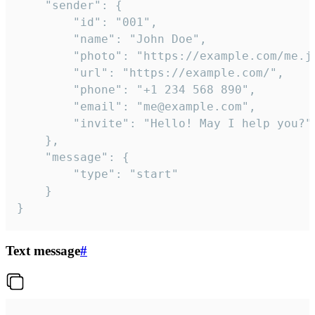
	"sender": {

		"id": "001",

		"name": "John Doe",

		"photo": "https://example.com/me.jpg",

		"url": "https://example.com/",

		"phone": "+1 234 568 890",

		"email": "me@example.com",

		"invite": "Hello! May I help you?"

	},

	"message": {

		"type": "start"

	}

}
Text message
#