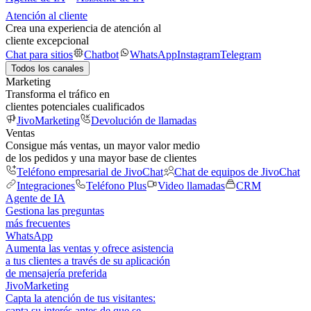
Atención al cliente
Crea una experiencia de atención al
cliente excepcional
Chat para sitios
Chatbot
WhatsApp
Instagram
Telegram
Todos los canales
Marketing
Transforma el tráfico en
clientes potenciales cualificados
JivoMarketing
Devolución de llamadas
Ventas
Consigue más ventas, un mayor valor medio
de los pedidos y una mayor base de clientes
Teléfono empresarial de JivoChat
Chat de equipos de JivoChat
Integraciones
Teléfono Plus
Video llamadas
CRM
Agente de IA
Gestiona las preguntas
más frecuentes
WhatsApp
Aumenta las ventas y ofrece asistencia
a tus clientes a través de su aplicación
de mensajería preferida
JivoMarketing
Capta la atención de tus visitantes:
capta su interés antes de que se