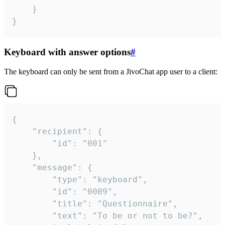
	}

}
Keyboard with answer options
#
The keyboard can only be sent from a JivoChat app user to a client:
{

	"recipient": {

		"id": "001"

	},

	"message": {

		"type": "keyboard",

		"id": "0009",

		"title": "Questionnaire",

		"text": "To be or not to be?",
