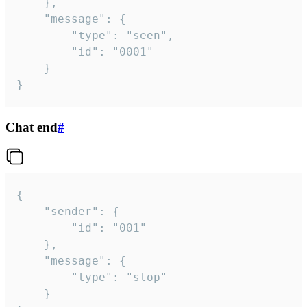
	},

	"message": {

		"type": "seen",

		"id": "0001"

	}

}
Chat end
#
{

	"sender": {

		"id": "001"

	},

	"message": {

		"type": "stop"

	}
