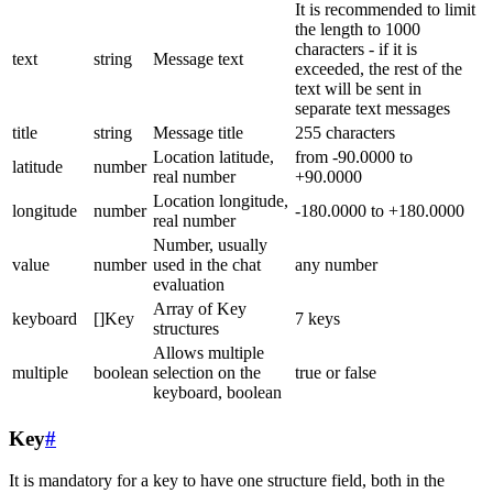
It is recommended to limit
the length to 1000
characters - if it is
text
string
Message text
exceeded, the rest of the
text will be sent in
separate text messages
title
string
Message title
255 characters
Location latitude,
from -90.0000 to
latitude
number
real number
+90.0000
Location longitude,
longitude
number
-180.0000 to +180.0000
real number
Number, usually
value
number
used in the chat
any number
evaluation
Array of Key
keyboard
[]Key
7 keys
structures
Allows multiple
multiple
boolean
selection on the
true or false
keyboard, boolean
Key
#
It is mandatory for a key to have one structure field, both in the