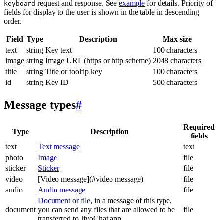
request and response. See
example
for details. Priority of
keyboard
fields for display to the user is shown in the table in descending
order.
Field
Type
Description
Max size
text
string
Key text
100 characters
image
string
Image URL (https or http scheme)
2048 characters
title
string
Title or tooltip key
100 characters
id
string
Key ID
500 characters
Message types
#
Required
Type
Description
fields
text
Text message
text
photo
Image
file
sticker
Sticker
file
video
[Video message](#video message)
file
audio
Audio message
file
Document or file
, in a message of this type,
document
you can send any files that are allowed to be
file
transferred to JivoChat app