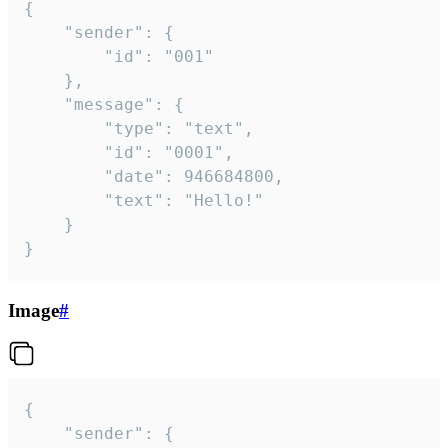
{

	"sender": {

		"id": "001"

	},

	"message": {

		"type": "text",

		"id": "0001",

		"date": 946684800,

		"text": "Hello!"

	}

}
Image
#
{

	"sender": {
