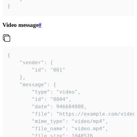
}
Video message
#
{

	"sender": {

		"id": "001"

	},

	"message": {

		"type": "video",

		"id": "0004",

		"date": 946684800,

		"file": "https://example.com/video.mp4",

		"mime_type": "video/mp4",

		"file_name": "video.mp4",

		"file_size": 1048576,
