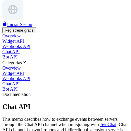
Iniciar Sesión
Regístrese gratis
Overview
Widget API
Webhooks API
Chat API
Bot API
Categorías
Overview
Widget API
Webhooks API
Chat API
Bot API
Documentation
Chat API
This memo describes how to exchange events between servers
through the Chat API channel when integrating with
JivoChat
. Chat
API channel is asynchronous and bidirectional, a custom server is