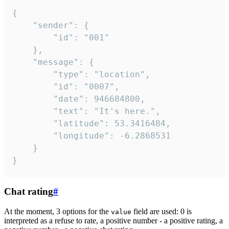
{

	"sender": {

		"id": "001"

	},

	"message": {

		"type": "location",

		"id": "0007",

		"date": 946684800,

		"text": "It's here.",

		"latitude": 53.3416484,

		"longitude": -6.2868531

	}

}
Chat rating
#
At the moment, 3 options for the
field are used: 0 is
value
interpreted as a refuse to rate, a positive number - a positive rating, a