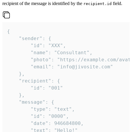
recipient of the message is identified by the
field.
recipient.id
{

	"sender": {

		"id": "XXX",

		"name": "Consultant",

		"photo": "https://example.com/avatar.png",

		"email": "info@jivosite.com"

	},

	"recipient": {

		"id": "001"

	},

	"message": {

		"type": "text",

		"id": "0000",

		"date": 946684800,

		"text": "Hello!"
