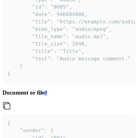
		"id": "0005",

		"date": 946684800,

		"file": "https://example.com/audio.mp3",

		"mime_type": "audio/mpeg",

		"file_name": "audio.mp3",

		"file_size": 2048,

		"title": "Title",

		"text": "Audio message comment."

	}

}
Document or file
#
{

	"sender": {

		"id": "001"
