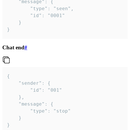
	"message": {

		"type": "seen",

		"id": "0001"

	}

}
Chat end
#
{

	"sender": {

		"id": "001"

	},

	"message": {

		"type": "stop"

	}

}