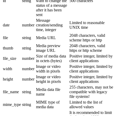
id
string
want to change the
500 characters
status of a message
after it has been
sent
Message
Limited to reasonable
date
number
creation/sending
UNIX time
time, integer
2048 characters, valid
file
string
Media URL
scheme https or http
Media preview
2048 characters, valid
thumb
string
image URL
https or http scheme
Size of media data
Positive integer, limited by
file_size
number
in octets (bytes)
client applications
Image or video
Positive integer, limited by
width
number
width in pixels
client applications
Image or video
Positive integer, limited by
height
number
height in pixels
client applications
255 characters, may not be
Media data file
file_name
string
compatible with legacy
name
file systems!
MIME type of
Limited to the list of
mime_type
string
media data
allowed values
It is recommended to limit