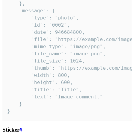
	},

	"message": {

		"type": "photo",

		"id": "0002",

		"date": 946684800,

		"file": "https://example.com/image.png",

		"mime_type": "image/png",

		"file_name": "image.png",

		"file_size": 1024,

		"thumb": "https://example.com/image_thumb.png",

		"width": 800,

		"height": 600,

		"title": "Title",

		"text": "Image comment."

	}

}
Sticker
#