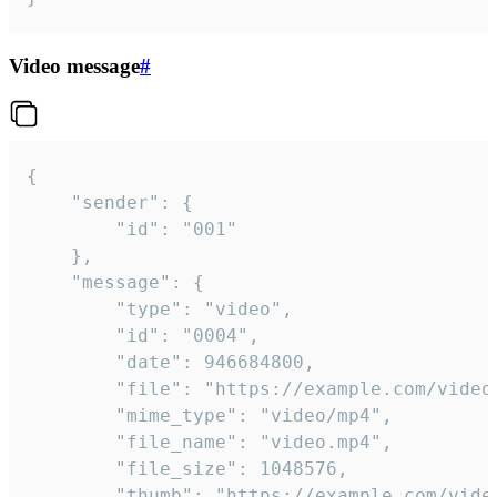
Video message
#
{

	"sender": {

		"id": "001"

	},

	"message": {

		"type": "video",

		"id": "0004",

		"date": 946684800,

		"file": "https://example.com/video.mp4",

		"mime_type": "video/mp4",

		"file_name": "video.mp4",

		"file_size": 1048576,

		"thumb": "https://example.com/video_thumb.png",
