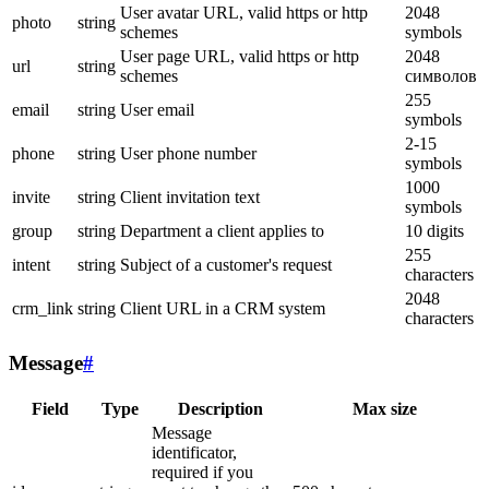
User avatar URL, valid https or http
2048
photo
string
schemes
symbols
User page URL, valid https or http
2048
url
string
schemes
символов
255
email
string
User email
symbols
2-15
phone
string
User phone number
symbols
1000
invite
string
Client invitation text
symbols
group
string
Department a client applies to
10 digits
255
intent
string
Subject of a customer's request
characters
2048
crm_link
string
Client URL in a CRM system
characters
Message
#
Field
Type
Description
Max size
Message
identificator,
required if you