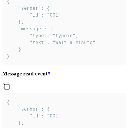
{

	"sender": {

		"id": "001"

	},

	"message": {

		"type": "typein",

		"text": "Wait a minute"

	}

}
Message read event
#
{

	"sender": {

		"id": "001"

	},
