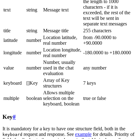
the length to 1000
characters - if it is
text
string
Message text
exceeded, the rest of the
text will be sent in
separate text messages
title
string
Message title
255 characters
Location latitude,
from -90.0000 to
latitude
number
real number
+90.0000
Location longitude,
longitude
number
-180.0000 to +180.0000
real number
Number, usually
value
number
used in the chat
any number
evaluation
Array of Key
keyboard
[]Key
7 keys
structures
Allows multiple
multiple
boolean
selection on the
true or false
keyboard, boolean
Key
#
It is mandatory for a key to have one structure field, both in the
request and response. See
example
for details. Priority of
keyboard