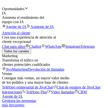
Oportunidades
IA
Aumenta el rendimiento del
equipo con IA
Agente de IA
Asistente de IA
Atención al cliente
Crea una experiencia de atención al
cliente excepcional
Chat para sitios
Chatbot
WhatsApp
Instagram
Telegram
Todos los canales
Marketing
Transforma el tráfico en
clientes potenciales cualificados
JivoMarketing
Devolución de llamadas
Ventas
Consigue más ventas, un mayor valor medio
de los pedidos y una mayor base de clientes
Teléfono empresarial de JivoChat
Chat de equipos de JivoChat
Integraciones
Teléfono Plus
Video llamadas
CRM
Agente de IA
Gestiona las preguntas
más frecuentes