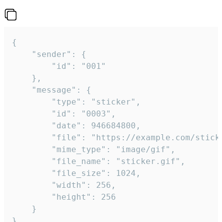
{

	"sender": {

		"id": "001"

	},

	"message": {

		"type": "sticker",

		"id": "0003",

		"date": 946684800,

		"file": "https://example.com/sticker.gif",

		"mime_type": "image/gif",

		"file_name": "sticker.gif",

		"file_size": 1024,

		"width": 256,

		"height": 256

	}

}