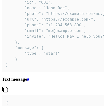
		"id": "001",

		"name": "John Doe",

		"photo": "https://example.com/me.jpg",

		"url": "https://example.com/",

		"phone": "+1 234 568 890",

		"email": "me@example.com",

		"invite": "Hello! May I help you?"

	},

	"message": {

		"type": "start"

	}

}
Text message
#
{
