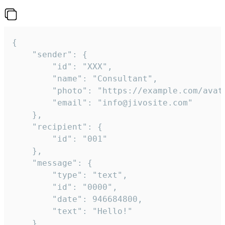
{

	"sender": {

		"id": "XXX",

		"name": "Consultant",

		"photo": "https://example.com/avatar.png",

		"email": "info@jivosite.com"

	},

	"recipient": {

		"id": "001"

	},

	"message": {

		"type": "text",

		"id": "0000",

		"date": 946684800,

		"text": "Hello!"

	}
