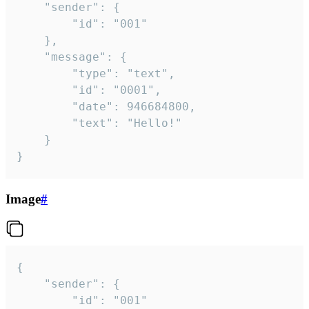
	"sender": {

		"id": "001"

	},

	"message": {

		"type": "text",

		"id": "0001",

		"date": 946684800,

		"text": "Hello!"

	}

}
Image
#
{

	"sender": {

		"id": "001"
