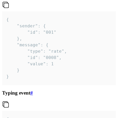
{

	"sender": {

		"id": "001"

	},

	"message": {

		"type": "rate",

		"id": "0008",

		"value": 1

	}

}
Typing event
#