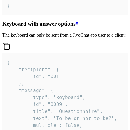
}
Keyboard with answer options
#
The keyboard can only be sent from a JivoChat app user to a client:
{

	"recipient": {

		"id": "001"

	},

	"message": {

		"type": "keyboard",

		"id": "0009",

		"title": "Questionnaire",

		"text": "To be or not to be?",

		"multiple": false,
