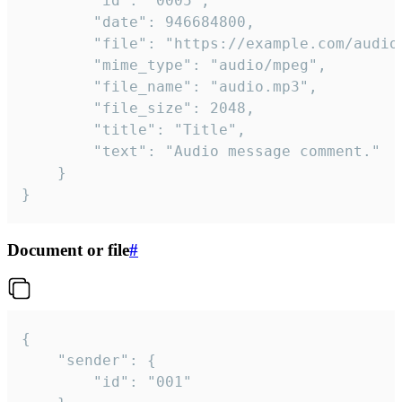
		"id": "0005",

		"date": 946684800,

		"file": "https://example.com/audio.mp3",

		"mime_type": "audio/mpeg",

		"file_name": "audio.mp3",

		"file_size": 2048,

		"title": "Title",

		"text": "Audio message comment."

	}

}
Document or file
#
{

	"sender": {

		"id": "001"
