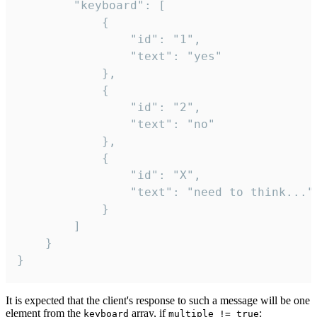
		"keyboard": [

			{

				"id": "1",

				"text": "yes"

			},

			{

				"id": "2",

				"text": "no"

			},

			{

				"id": "X",

				"text": "need to think..."

			}

		]

	}

}
It is expected that the client's response to such a message will be one
element from the
array, if
:
keyboard
multiple != true