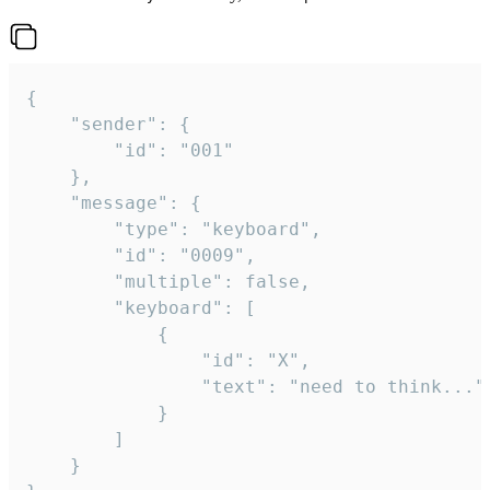
{

	"sender": {

		"id": "001"

	},

	"message": {

		"type": "keyboard",

		"id": "0009",

		"multiple": false,

		"keyboard": [

			{

				"id": "X",

				"text": "need to think..."

			}

		]

	}
