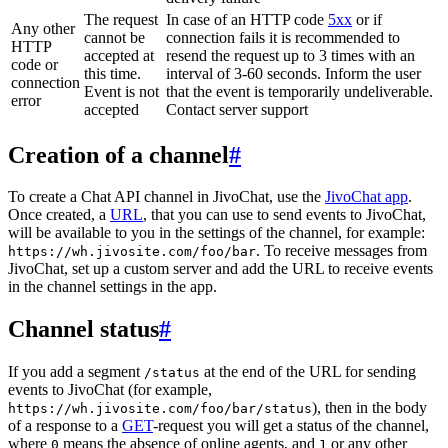
The request
In case of an HTTP code
5xx
or if
Any other
cannot be
connection fails it is recommended to
HTTP
accepted at
resend the request up to 3 times with an
code or
this time.
interval of 3-60 seconds. Inform the user
connection
Event is not
that the event is temporarily undeliverable.
error
accepted
Contact server support
Creation of a channel
#
To create a Chat API channel in JivoChat, use the
JivoChat app
.
Once created, a
URL
, that you can use to send events to JivoChat,
will be available to you in the settings of the channel, for example:
. To receive messages from
https://wh.jivosite.com/foo/bar
JivoChat, set up a custom server and add the URL to receive events
in the channel settings in the app.
Channel status
#
If you add a segment
at the end of the URL for sending
/status
events to JivoChat (for example,
), then in the body
https://wh.jivosite.com/foo/bar/status
of a response to a
GET
-request you will get a status of the channel,
where
means the absence of online agents, and
or any other
0
1