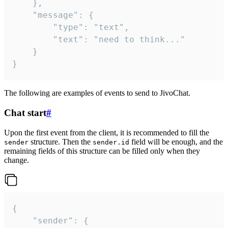
	},

	"message": {

		"type": "text",

		"text": "need to think..."

	}

}
The following are examples of events to send to JivoChat.
Chat start
#
Upon the first event from the client, it is recommended to fill the
structure. Then the
field will be enough, and the
sender
sender.id
remaining fields of this structure can be filled only when they
change.
{

	"sender": {
