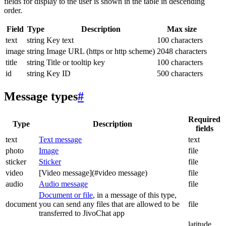
fields for display to the user is shown in the table in descending
order.
Field
Type
Description
Max size
text
string
Key text
100 characters
image
string
Image URL (https or http scheme)
2048 characters
title
string
Title or tooltip key
100 characters
id
string
Key ID
500 characters
Message types
#
Required
Type
Description
fields
text
Text message
text
photo
Image
file
sticker
Sticker
file
video
[Video message](#video message)
file
audio
Audio message
file
Document or file
, in a message of this type,
document
you can send any files that are allowed to be
file
transferred to JivoChat app
latitude