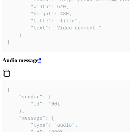
		"width": 640,

		"height": 480,

		"title": "Title",

		"text": "Video comment."

	}

}
Audio message
#
{

	"sender": {

		"id": "001"

	},

	"message": {

		"type": "audio",
