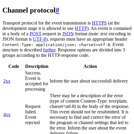
Channel protocol
#
Transport protocol for the event transmission is
HTTPS
(at the
development stage it is allowed to use
HTTP
). An event is contained
in a body of a
POST
-request in
JSON
format (note: text encoding in
JSON format is
UTF-8
), requests must have an appropriate header
. Event
Content-Type: application/json; charset=utf-8
structure is described
further
. Response options are divided into 3
groups according to the HTTP-response code.
Code
Description
Action
Success.
Event is
2xx
Inform the user about successfull delivery
accepted for
processing
There may be a description of the error
(type of content Content-Type: text/plain;
Request
charset=utf-8) in the body of the response.
failed.
This event should not be resubmitted. It is
4xx
Event
necessary to find and correct the error of
rejected
the program or channel settings that led to
the error. Inform the user about the event
delivery failure