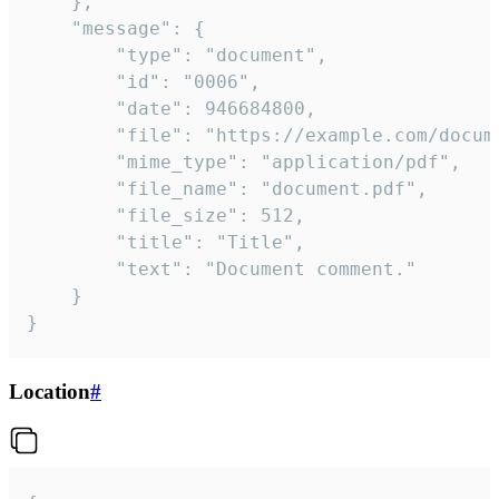
	},

	"message": {

		"type": "document",

		"id": "0006",

		"date": 946684800,

		"file": "https://example.com/document.pdf",

		"mime_type": "application/pdf",

		"file_name": "document.pdf",

		"file_size": 512,

		"title": "Title",

		"text": "Document comment."

	}

}
Location
#