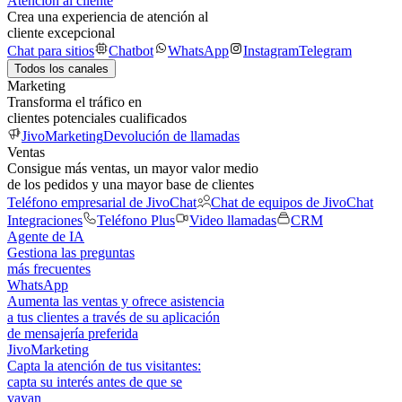
Atención al cliente
Crea una experiencia de atención al
cliente excepcional
Chat para sitios
Chatbot
WhatsApp
Instagram
Telegram
Todos los canales
Marketing
Transforma el tráfico en
clientes potenciales cualificados
JivoMarketing
Devolución de llamadas
Ventas
Consigue más ventas, un mayor valor medio
de los pedidos y una mayor base de clientes
Teléfono empresarial de JivoChat
Chat de equipos de JivoChat
Integraciones
Teléfono Plus
Video llamadas
CRM
Agente de IA
Gestiona las preguntas
más frecuentes
WhatsApp
Aumenta las ventas y ofrece asistencia
a tus clientes a través de su aplicación
de mensajería preferida
JivoMarketing
Capta la atención de tus visitantes:
capta su interés antes de que se
vayan