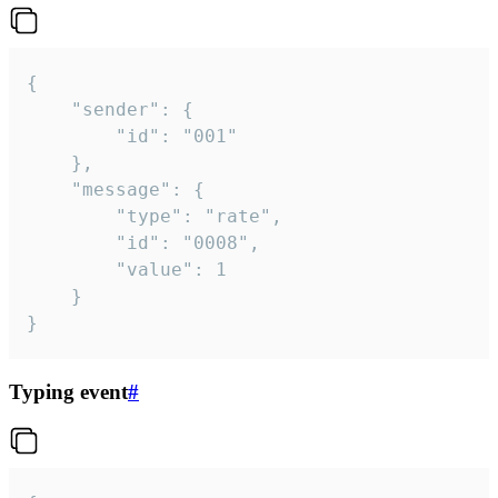
{

	"sender": {

		"id": "001"

	},

	"message": {

		"type": "rate",

		"id": "0008",

		"value": 1

	}

}
Typing event
#