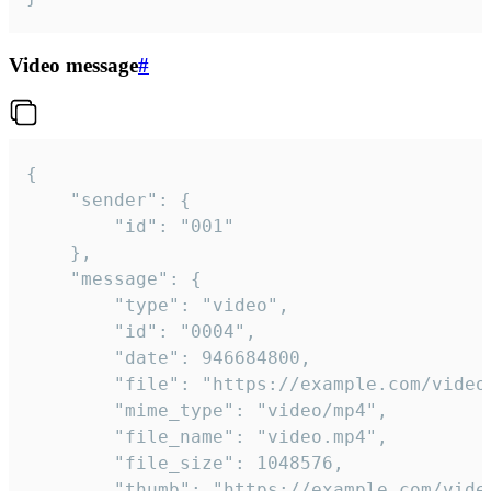
Video message
#
{

	"sender": {

		"id": "001"

	},

	"message": {

		"type": "video",

		"id": "0004",

		"date": 946684800,

		"file": "https://example.com/video.mp4",

		"mime_type": "video/mp4",

		"file_name": "video.mp4",

		"file_size": 1048576,

		"thumb": "https://example.com/video_thumb.png",
