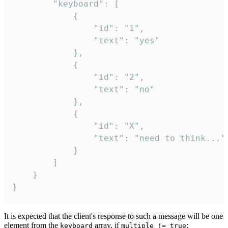
		"keyboard": [

			{

				"id": "1",

				"text": "yes"

			},

			{

				"id": "2",

				"text": "no"

			},

			{

				"id": "X",

				"text": "need to think..."

			}

		]

	}

}
It is expected that the client's response to such a message will be one
element from the
array, if
:
keyboard
multiple != true