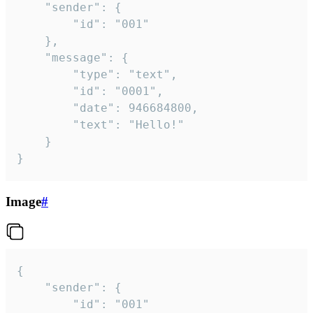
	"sender": {

		"id": "001"

	},

	"message": {

		"type": "text",

		"id": "0001",

		"date": 946684800,

		"text": "Hello!"

	}

}
Image
#
{

	"sender": {

		"id": "001"
