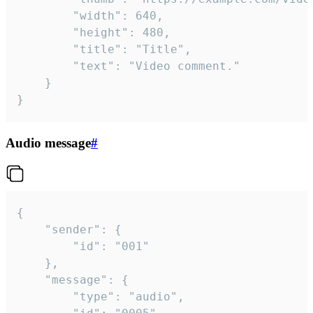
		"width": 640,

		"height": 480,

		"title": "Title",

		"text": "Video comment."

	}

}
Audio message
#
{

	"sender": {

		"id": "001"

	},

	"message": {

		"type": "audio",
