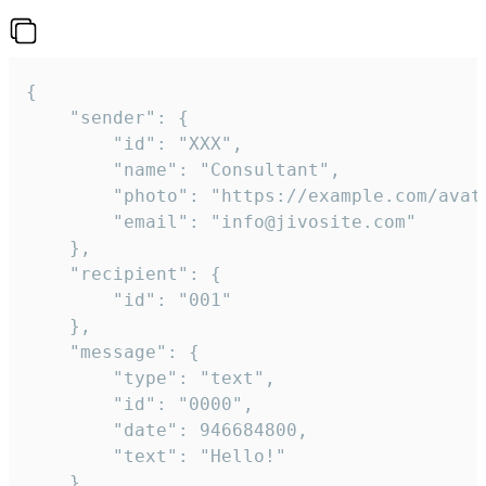
{

	"sender": {

		"id": "XXX",

		"name": "Consultant",

		"photo": "https://example.com/avatar.png",

		"email": "info@jivosite.com"

	},

	"recipient": {

		"id": "001"

	},

	"message": {

		"type": "text",

		"id": "0000",

		"date": 946684800,

		"text": "Hello!"

	}
