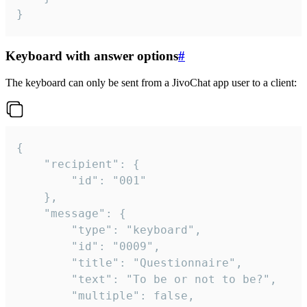
}
Keyboard with answer options
#
The keyboard can only be sent from a JivoChat app user to a client:
{

	"recipient": {

		"id": "001"

	},

	"message": {

		"type": "keyboard",

		"id": "0009",

		"title": "Questionnaire",

		"text": "To be or not to be?",

		"multiple": false,
