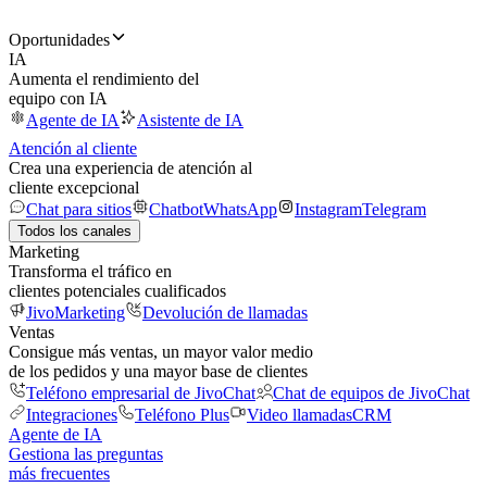
Oportunidades
IA
Aumenta el rendimiento del
equipo con IA
Agente de IA
Asistente de IA
Atención al cliente
Crea una experiencia de atención al
cliente excepcional
Chat para sitios
Chatbot
WhatsApp
Instagram
Telegram
Todos los canales
Marketing
Transforma el tráfico en
clientes potenciales cualificados
JivoMarketing
Devolución de llamadas
Ventas
Consigue más ventas, un mayor valor medio
de los pedidos y una mayor base de clientes
Teléfono empresarial de JivoChat
Chat de equipos de JivoChat
Integraciones
Teléfono Plus
Video llamadas
CRM
Agente de IA
Gestiona las preguntas
más frecuentes