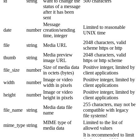
id
string
want to change the
500 characters
status of a message
after it has been
sent
Message
Limited to reasonable
date
number
creation/sending
UNIX time
time, integer
2048 characters, valid
file
string
Media URL
scheme https or http
Media preview
2048 characters, valid
thumb
string
image URL
https or http scheme
Size of media data
Positive integer, limited by
file_size
number
in octets (bytes)
client applications
Image or video
Positive integer, limited by
width
number
width in pixels
client applications
Image or video
Positive integer, limited by
height
number
height in pixels
client applications
255 characters, may not be
Media data file
file_name
string
compatible with legacy
name
file systems!
MIME type of
Limited to the list of
mime_type
string
media data
allowed values
It is recommended to limit