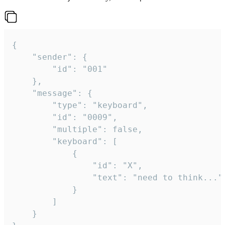
{

	"sender": {

		"id": "001"

	},

	"message": {

		"type": "keyboard",

		"id": "0009",

		"multiple": false,

		"keyboard": [

			{

				"id": "X",

				"text": "need to think..."

			}

		]

	}
