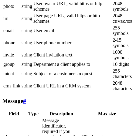
User avatar URL, valid https or http
2048
photo
string
schemes
symbols
User page URL, valid https or http
2048
url
string
schemes
символов
255
email
string
User email
symbols
2-15
phone
string
User phone number
symbols
1000
invite
string
Client invitation text
symbols
group
string
Department a client applies to
10 digits
255
intent
string
Subject of a customer's request
characters
2048
crm_link
string
Client URL in a CRM system
characters
Message
#
Field
Type
Description
Max size
Message
identificator,
required if you