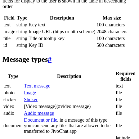
fields for display to the user is shown in the table in descending
order.
Field
Type
Description
Max size
text
string
Key text
100 characters
image
string
Image URL (https or http scheme)
2048 characters
title
string
Title or tooltip key
100 characters
id
string
Key ID
500 characters
Message types
#
Required
Type
Description
fields
text
Text message
text
photo
Image
file
sticker
Sticker
file
video
[Video message](#video message)
file
audio
Audio message
file
Document or file
, in a message of this type,
document
you can send any files that are allowed to be
file
transferred to JivoChat app
latitude