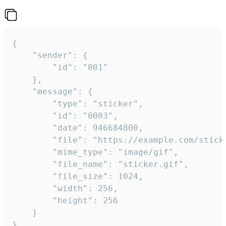
{

	"sender": {

		"id": "001"

	},

	"message": {

		"type": "sticker",

		"id": "0003",

		"date": 946684800,

		"file": "https://example.com/sticker.gif",

		"mime_type": "image/gif",

		"file_name": "sticker.gif",

		"file_size": 1024,

		"width": 256,

		"height": 256

	}

}