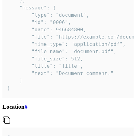
	},

	"message": {

		"type": "document",

		"id": "0006",

		"date": 946684800,

		"file": "https://example.com/document.pdf",

		"mime_type": "application/pdf",

		"file_name": "document.pdf",

		"file_size": 512,

		"title": "Title",

		"text": "Document comment."

	}

}
Location
#