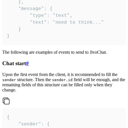
	},

	"message": {

		"type": "text",

		"text": "need to think..."

	}

}
The following are examples of events to send to JivoChat.
Chat start
#
Upon the first event from the client, it is recommended to fill the
structure. Then the
field will be enough, and the
sender
sender.id
remaining fields of this structure can be filled only when they
change.
{

	"sender": {
