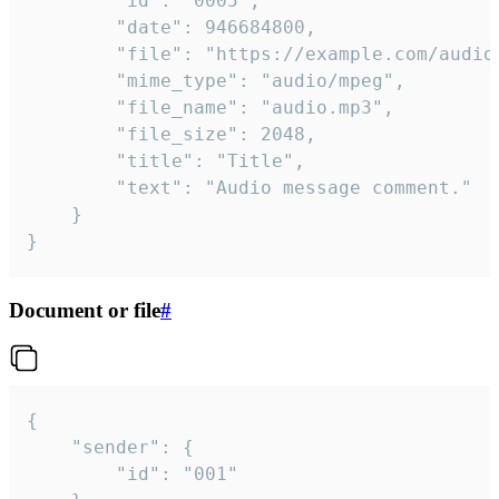
		"id": "0005",

		"date": 946684800,

		"file": "https://example.com/audio.mp3",

		"mime_type": "audio/mpeg",

		"file_name": "audio.mp3",

		"file_size": 2048,

		"title": "Title",

		"text": "Audio message comment."

	}

}
Document or file
#
{

	"sender": {

		"id": "001"
