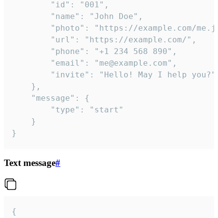
		"id": "001",

		"name": "John Doe",

		"photo": "https://example.com/me.jpg",

		"url": "https://example.com/",

		"phone": "+1 234 568 890",

		"email": "me@example.com",

		"invite": "Hello! May I help you?"

	},

	"message": {

		"type": "start"

	}

}
Text message
#
{
