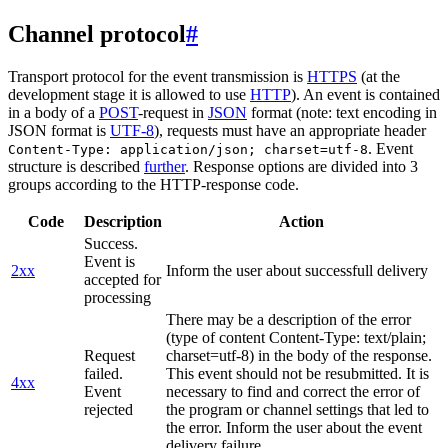
Channel protocol
#
Transport protocol for the event transmission is
HTTPS
(at the
development stage it is allowed to use
HTTP
). An event is contained
in a body of a
POST
-request in
JSON
format (note: text encoding in
JSON format is
UTF-8
), requests must have an appropriate header
. Event
Content-Type: application/json; charset=utf-8
structure is described
further
. Response options are divided into 3
groups according to the HTTP-response code.
Code
Description
Action
Success.
Event is
2xx
Inform the user about successfull delivery
accepted for
processing
There may be a description of the error
(type of content Content-Type: text/plain;
Request
charset=utf-8) in the body of the response.
failed.
This event should not be resubmitted. It is
4xx
Event
necessary to find and correct the error of
rejected
the program or channel settings that led to
the error. Inform the user about the event
delivery failure