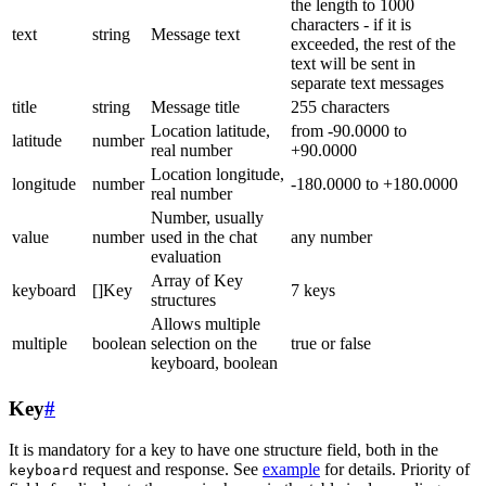
the length to 1000
characters - if it is
text
string
Message text
exceeded, the rest of the
text will be sent in
separate text messages
title
string
Message title
255 characters
Location latitude,
from -90.0000 to
latitude
number
real number
+90.0000
Location longitude,
longitude
number
-180.0000 to +180.0000
real number
Number, usually
value
number
used in the chat
any number
evaluation
Array of Key
keyboard
[]Key
7 keys
structures
Allows multiple
multiple
boolean
selection on the
true or false
keyboard, boolean
Key
#
It is mandatory for a key to have one structure field, both in the
request and response. See
example
for details. Priority of
keyboard