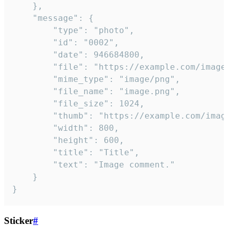
	},

	"message": {

		"type": "photo",

		"id": "0002",

		"date": 946684800,

		"file": "https://example.com/image.png",

		"mime_type": "image/png",

		"file_name": "image.png",

		"file_size": 1024,

		"thumb": "https://example.com/image_thumb.png",

		"width": 800,

		"height": 600,

		"title": "Title",

		"text": "Image comment."

	}

}
Sticker
#