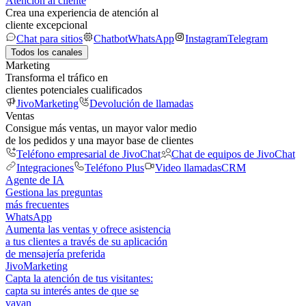
Atención al cliente
Crea una experiencia de atención al
cliente excepcional
Chat para sitios
Chatbot
WhatsApp
Instagram
Telegram
Todos los canales
Marketing
Transforma el tráfico en
clientes potenciales cualificados
JivoMarketing
Devolución de llamadas
Ventas
Consigue más ventas, un mayor valor medio
de los pedidos y una mayor base de clientes
Teléfono empresarial de JivoChat
Chat de equipos de JivoChat
Integraciones
Teléfono Plus
Video llamadas
CRM
Agente de IA
Gestiona las preguntas
más frecuentes
WhatsApp
Aumenta las ventas y ofrece asistencia
a tus clientes a través de su aplicación
de mensajería preferida
JivoMarketing
Capta la atención de tus visitantes:
capta su interés antes de que se
vayan