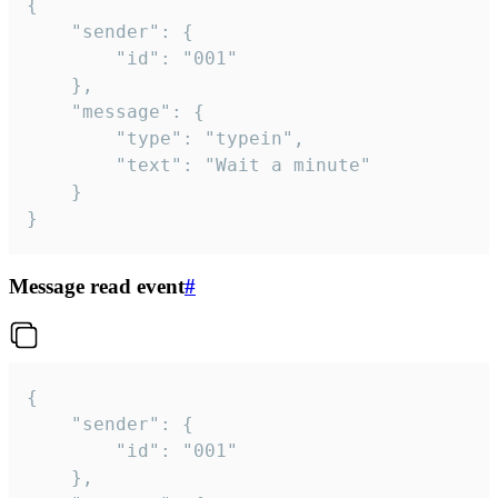
{

	"sender": {

		"id": "001"

	},

	"message": {

		"type": "typein",

		"text": "Wait a minute"

	}

}
Message read event
#
{

	"sender": {

		"id": "001"

	},
