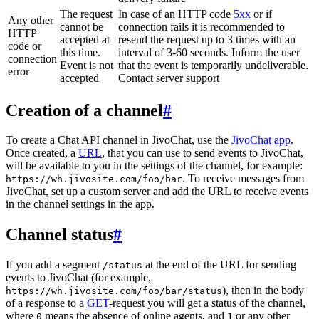
The request
In case of an HTTP code
5xx
or if
Any other
cannot be
connection fails it is recommended to
HTTP
accepted at
resend the request up to 3 times with an
code or
this time.
interval of 3-60 seconds. Inform the user
connection
Event is not
that the event is temporarily undeliverable.
error
accepted
Contact server support
Creation of a channel
#
To create a Chat API channel in JivoChat, use the
JivoChat app
.
Once created, a
URL
, that you can use to send events to JivoChat,
will be available to you in the settings of the channel, for example:
. To receive messages from
https://wh.jivosite.com/foo/bar
JivoChat, set up a custom server and add the URL to receive events
in the channel settings in the app.
Channel status
#
If you add a segment
at the end of the URL for sending
/status
events to JivoChat (for example,
), then in the body
https://wh.jivosite.com/foo/bar/status
of a response to a
GET
-request you will get a status of the channel,
where
means the absence of online agents, and
or any other
0
1