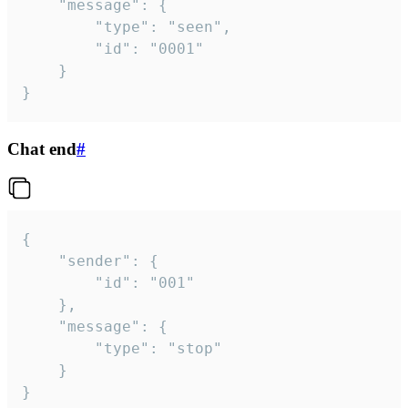
	"message": {

		"type": "seen",

		"id": "0001"

	}

}
Chat end
#
{

	"sender": {

		"id": "001"

	},

	"message": {

		"type": "stop"

	}

}