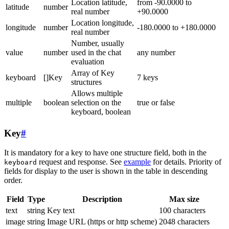
Location latitude,
from -90.0000 to
latitude
number
real number
+90.0000
Location longitude,
longitude
number
-180.0000 to +180.0000
real number
Number, usually
value
number
used in the chat
any number
evaluation
Array of Key
keyboard
[]Key
7 keys
structures
Allows multiple
multiple
boolean
selection on the
true or false
keyboard, boolean
Key
#
It is mandatory for a key to have one structure field, both in the
request and response. See
example
for details. Priority of
keyboard
fields for display to the user is shown in the table in descending
order.
Field
Type
Description
Max size
text
string
Key text
100 characters
image
string
Image URL (https or http scheme)
2048 characters