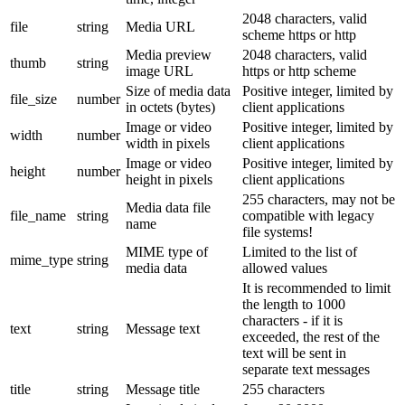
2048 characters, valid
file
string
Media URL
scheme https or http
Media preview
2048 characters, valid
thumb
string
image URL
https or http scheme
Size of media data
Positive integer, limited by
file_size
number
in octets (bytes)
client applications
Image or video
Positive integer, limited by
width
number
width in pixels
client applications
Image or video
Positive integer, limited by
height
number
height in pixels
client applications
255 characters, may not be
Media data file
file_name
string
compatible with legacy
name
file systems!
MIME type of
Limited to the list of
mime_type
string
media data
allowed values
It is recommended to limit
the length to 1000
characters - if it is
text
string
Message text
exceeded, the rest of the
text will be sent in
separate text messages
title
string
Message title
255 characters