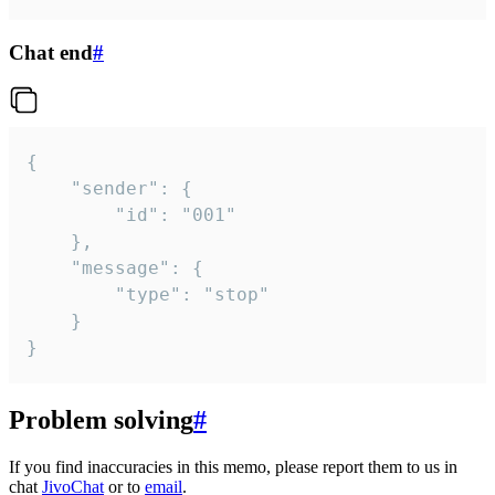
Chat end
#
{

	"sender": {

		"id": "001"

	},

	"message": {

		"type": "stop"

	}

}
Problem solving
#
If you find inaccuracies in this memo, please report them to us in
chat
JivoChat
or to
email
.