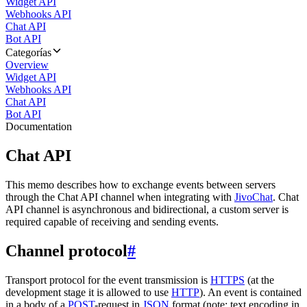
Widget API
Webhooks API
Chat API
Bot API
Categorías
Overview
Widget API
Webhooks API
Chat API
Bot API
Documentation
Chat API
This memo describes how to exchange events between servers
through the Chat API channel when integrating with
JivoChat
. Chat
API channel is asynchronous and bidirectional, a custom server is
required capable of receiving and sending events.
Channel protocol
#
Transport protocol for the event transmission is
HTTPS
(at the
development stage it is allowed to use
HTTP
). An event is contained
in a body of a
POST
-request in
JSON
format (note: text encoding in