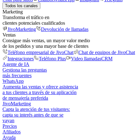
Todos los canales
Marketing
Transforma el tráfico en
clientes potenciales cualificados
JivoMarketing
Devolución de llamadas
Ventas
Consigue más ventas, un mayor valor medio
de los pedidos y una mayor base de clientes
Teléfono empresarial de JivoChat
Chat de equipos de JivoChat
Integraciones
Teléfono Plus
Video llamadas
CRM
Agente de IA
Gestiona las preguntas
más frecuentes
WhatsApp
Aumenta las ventas y ofrece asistencia
a tus clientes a través de su aplicación
de mensajería preferida
JivoMarketing
Capta la atención de tus visitantes:
capta su interés antes de que se
vayan
Precios
Afiliados
Ayuda