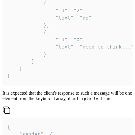
			{

				"id": "2",

				"text": "no"

			},

			{

				"id": "X",

				"text": "need to think..."

			}

		]

	}

}
It is expected that the client's response to such a message will be one
element from the
array, if
:
keyboard
multiple != true
{

	"sender": {
