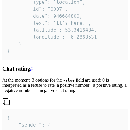
		"type": "location",

		"id": "0007",

		"date": 946684800,

		"text": "It's here.",

		"latitude": 53.3416484,

		"longitude": -6.2868531

	}

}
Chat rating
#
At the moment, 3 options for the
field are used: 0 is
value
interpreted as a refuse to rate, a positive number - a positive rating, a
negative number - a negative chat rating.
{

	"sender": {
