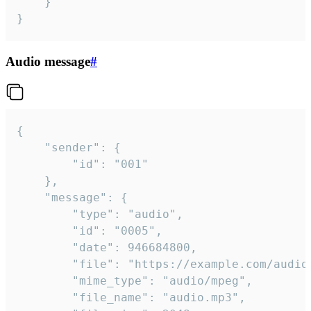
	}

}
Audio message
#
{

	"sender": {

		"id": "001"

	},

	"message": {

		"type": "audio",

		"id": "0005",

		"date": 946684800,

		"file": "https://example.com/audio.mp3",

		"mime_type": "audio/mpeg",

		"file_name": "audio.mp3",
