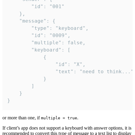
		"id": "001"

	},

	"message": {

		"type": "keyboard",

		"id": "0009",

		"multiple": false,

		"keyboard": [

			{

				"id": "X",

				"text": "need to think..."

			}

		]

	}

}
or more than one, if
.
multiple = true
If client’s app does not support a keyboard with answer options, it is
recommended to convert this type of message to a text list to display