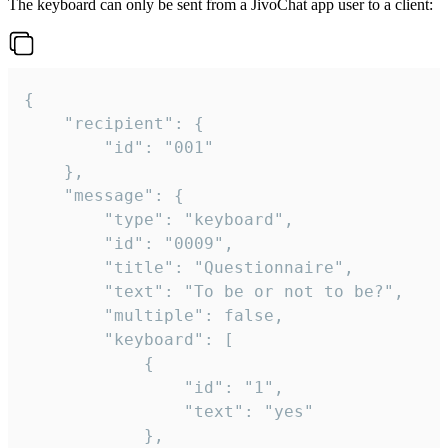
The keyboard can only be sent from a JivoChat app user to a client:
{

	"recipient": {

		"id": "001"

	},

	"message": {

		"type": "keyboard",

		"id": "0009",

		"title": "Questionnaire",

		"text": "To be or not to be?",

		"multiple": false,

		"keyboard": [

			{

				"id": "1",

				"text": "yes"

			},
