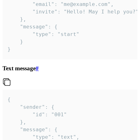
		"email": "me@example.com",

		"invite": "Hello! May I help you?"

	},

	"message": {

		"type": "start"

	}

}
Text message
#
{

	"sender": {

		"id": "001"

	},

	"message": {

		"type": "text",
