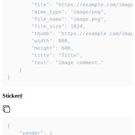
		"file": "https://example.com/image.png",

		"mime_type": "image/png",

		"file_name": "image.png",

		"file_size": 1024,

		"thumb": "https://example.com/image_thumb.png",

		"width": 800,

		"height": 600,

		"title": "Title",

		"text": "Image comment."

	}

}
Sticker
#
{

	"sender": {
