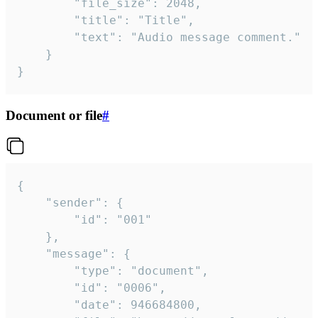
		"file_size": 2048,

		"title": "Title",

		"text": "Audio message comment."

	}

}
Document or file
#
{

	"sender": {

		"id": "001"

	},

	"message": {

		"type": "document",

		"id": "0006",

		"date": 946684800,
