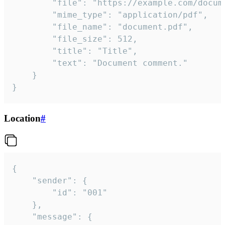
		"file": "https://example.com/document.pdf",

		"mime_type": "application/pdf",

		"file_name": "document.pdf",

		"file_size": 512,

		"title": "Title",

		"text": "Document comment."

	}

}
Location
#
{

	"sender": {

		"id": "001"

	},

	"message": {
