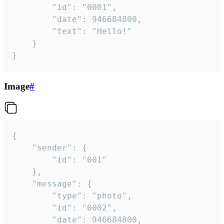
		"id": "0001",

		"date": 946684800,

		"text": "Hello!"

	}

}
Image
#
{

	"sender": {

		"id": "001"

	},

	"message": {

		"type": "photo",

		"id": "0002",

		"date": 946684800,
