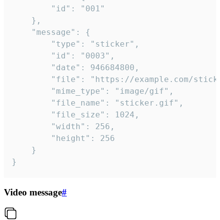
		"id": "001"

	},

	"message": {

		"type": "sticker",

		"id": "0003",

		"date": 946684800,

		"file": "https://example.com/sticker.gif",

		"mime_type": "image/gif",

		"file_name": "sticker.gif",

		"file_size": 1024,

		"width": 256,

		"height": 256

	}

}
Video message
#