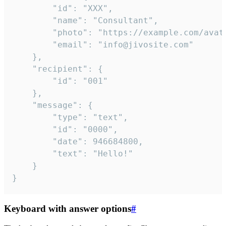
		"id": "XXX",

		"name": "Consultant",

		"photo": "https://example.com/avatar.png",

		"email": "info@jivosite.com"

	},

	"recipient": {

		"id": "001"

	},

	"message": {

		"type": "text",

		"id": "0000",

		"date": 946684800,

		"text": "Hello!"

	}

}
Keyboard with answer options
#