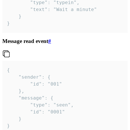
		"type": "typein",

		"text": "Wait a minute"

	}

}
Message read event
#
{

	"sender": {

		"id": "001"

	},

	"message": {

		"type": "seen",

		"id": "0001"

	}

}