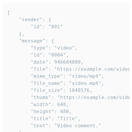
{

	"sender": {

		"id": "001"

	},

	"message": {

		"type": "video",

		"id": "0004",

		"date": 946684800,

		"file": "https://example.com/video.mp4",

		"mime_type": "video/mp4",

		"file_name": "video.mp4",

		"file_size": 1048576,

		"thumb": "https://example.com/video_thumb.png",

		"width": 640,

		"height": 480,

		"title": "Title",

		"text": "Video comment."
