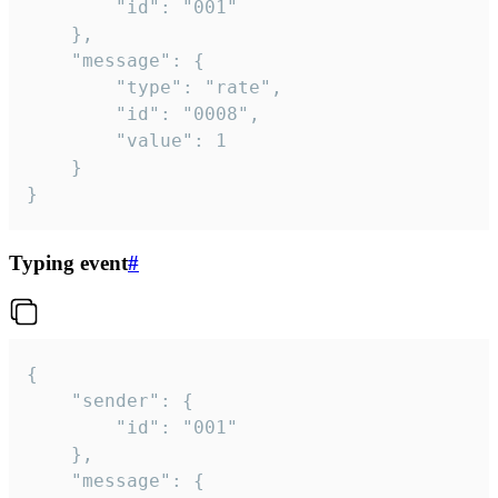
		"id": "001"

	},

	"message": {

		"type": "rate",

		"id": "0008",

		"value": 1

	}

}
Typing event
#
{

	"sender": {

		"id": "001"

	},

	"message": {
