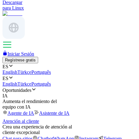
Descargar
para Linux
Iniciar Sesión
Regístrese gratis
ES
English
Türkçe
Português
ES
English
Türkçe
Português
Oportunidades
IA
Aumenta el rendimiento del
equipo con IA
Agente de IA
Asistente de IA
Atención al cliente
Crea una experiencia de atención al
cliente excepcional
Chat para sitios
Chatbot
WhatsApp
Instagram
Telegram