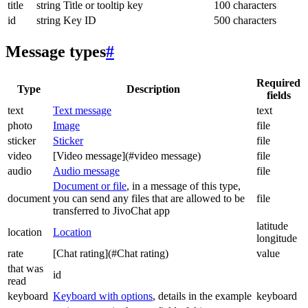
title
string
Title or tooltip key
100 characters
id
string
Key ID
500 characters
Message types
#
Required
Type
Description
fields
text
Text message
text
photo
Image
file
sticker
Sticker
file
video
[Video message](#video message)
file
audio
Audio message
file
Document or file
, in a message of this type,
document
you can send any files that are allowed to be
file
transferred to JivoChat app
latitude
location
Location
longitude
rate
[Chat rating](#Chat rating)
value
that was
id
read
keyboard
Keyboard with options
, details in the example
keyboard