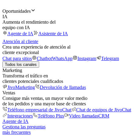
Oportunidades
IA
Aumenta el rendimiento del
equipo con IA
Agente de IA
Asistente de IA
Atención al cliente
Crea una experiencia de atención al
cliente excepcional
Chat para sitios
Chatbot
WhatsApp
Instagram
Telegram
Todos los canales
Marketing
Transforma el tráfico en
clientes potenciales cualificados
JivoMarketing
Devolución de llamadas
Ventas
Consigue más ventas, un mayor valor medio
de los pedidos y una mayor base de clientes
Teléfono empresarial de JivoChat
Chat de equipos de JivoChat
Integraciones
Teléfono Plus
Video llamadas
CRM
Agente de IA
Gestiona las preguntas
más frecuentes