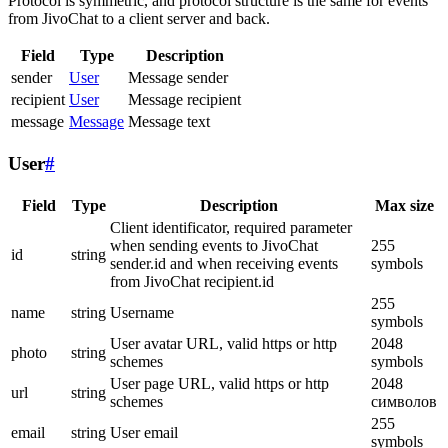
Protocol is symmetric, and protocol structure is the same for events
from JivoChat to a client server and back.
Field
Type
Description
sender
User
Message sender
recipient
User
Message recipient
message
Message
Message text
User
#
Field
Type
Description
Max size
Client identificator, required parameter
when sending events to JivoChat
255
id
string
sender.id and when receiving events
symbols
from JivoChat recipient.id
255
name
string
Username
symbols
User avatar URL, valid https or http
2048
photo
string
schemes
symbols
User page URL, valid https or http
2048
url
string
schemes
символов
255
email
string
User email
symbols