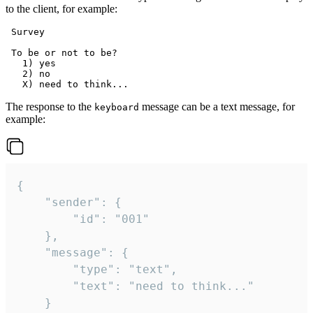
to the client, for example:
 Survey

 To be or not to be?

   1) yes

   2) no

The response to the
message can be a text message, for
keyboard
example:
{

	"sender": {

		"id": "001"

	},

	"message": {

		"type": "text",

		"text": "need to think..."

	}
