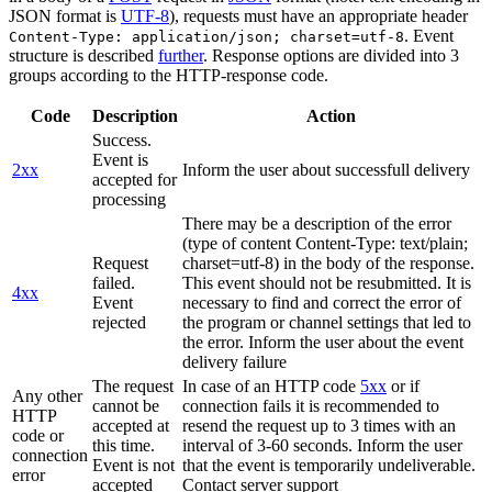
JSON format is
UTF-8
), requests must have an appropriate header
. Event
Content-Type: application/json; charset=utf-8
structure is described
further
. Response options are divided into 3
groups according to the HTTP-response code.
Code
Description
Action
Success.
Event is
2xx
Inform the user about successfull delivery
accepted for
processing
There may be a description of the error
(type of content Content-Type: text/plain;
Request
charset=utf-8) in the body of the response.
failed.
This event should not be resubmitted. It is
4xx
Event
necessary to find and correct the error of
rejected
the program or channel settings that led to
the error. Inform the user about the event
delivery failure
The request
In case of an HTTP code
5xx
or if
Any other
cannot be
connection fails it is recommended to
HTTP
accepted at
resend the request up to 3 times with an
code or
this time.
interval of 3-60 seconds. Inform the user
connection
Event is not
that the event is temporarily undeliverable.
error
accepted
Contact server support