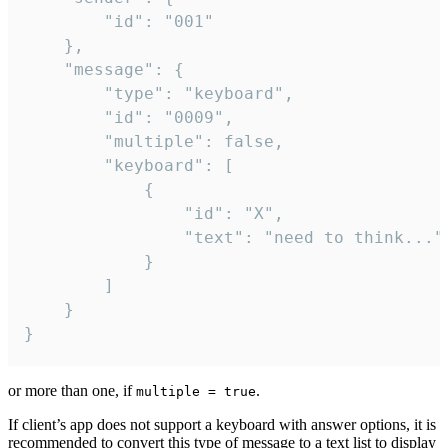
		"id": "001"

	},

	"message": {

		"type": "keyboard",

		"id": "0009",

		"multiple": false,

		"keyboard": [

			{

				"id": "X",

				"text": "need to think..."

			}

		]

	}

}
or more than one, if
.
multiple = true
If client’s app does not support a keyboard with answer options, it is
recommended to convert this type of message to a text list to display