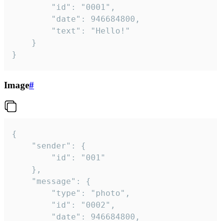
		"id": "0001",

		"date": 946684800,

		"text": "Hello!"

	}

}
Image
#
{

	"sender": {

		"id": "001"

	},

	"message": {

		"type": "photo",

		"id": "0002",

		"date": 946684800,
