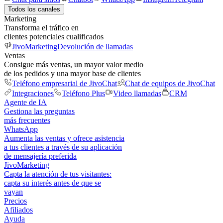
Todos los canales
Marketing
Transforma el tráfico en
clientes potenciales cualificados
JivoMarketing
Devolución de llamadas
Ventas
Consigue más ventas, un mayor valor medio
de los pedidos y una mayor base de clientes
Teléfono empresarial de JivoChat
Chat de equipos de JivoChat
Integraciones
Teléfono Plus
Video llamadas
CRM
Agente de IA
Gestiona las preguntas
más frecuentes
WhatsApp
Aumenta las ventas y ofrece asistencia
a tus clientes a través de su aplicación
de mensajería preferida
JivoMarketing
Capta la atención de tus visitantes:
capta su interés antes de que se
vayan
Precios
Afiliados
Ayuda