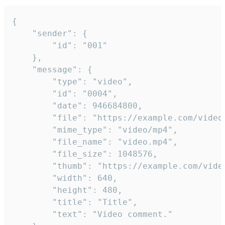
{

	"sender": {

		"id": "001"

	},

	"message": {

		"type": "video",

		"id": "0004",

		"date": 946684800,

		"file": "https://example.com/video.mp4",

		"mime_type": "video/mp4",

		"file_name": "video.mp4",

		"file_size": 1048576,

		"thumb": "https://example.com/video_thumb.png",

		"width": 640,

		"height": 480,

		"title": "Title",

		"text": "Video comment."
