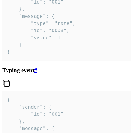
		"id": "001"

	},

	"message": {

		"type": "rate",

		"id": "0008",

		"value": 1

	}

}
Typing event
#
{

	"sender": {

		"id": "001"

	},

	"message": {
