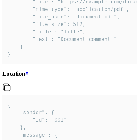
		"file": "https://example.com/document.pdf",

		"mime_type": "application/pdf",

		"file_name": "document.pdf",

		"file_size": 512,

		"title": "Title",

		"text": "Document comment."

	}

}
Location
#
{

	"sender": {

		"id": "001"

	},

	"message": {
