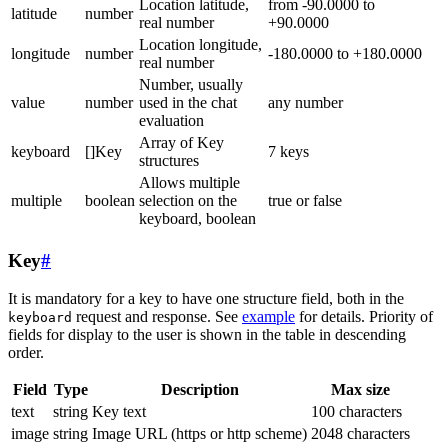
Location latitude,
from -90.0000 to
latitude
number
real number
+90.0000
Location longitude,
longitude
number
-180.0000 to +180.0000
real number
Number, usually
value
number
used in the chat
any number
evaluation
Array of Key
keyboard
[]Key
7 keys
structures
Allows multiple
multiple
boolean
selection on the
true or false
keyboard, boolean
Key
#
It is mandatory for a key to have one structure field, both in the
request and response. See
example
for details. Priority of
keyboard
fields for display to the user is shown in the table in descending
order.
Field
Type
Description
Max size
text
string
Key text
100 characters
image
string
Image URL (https or http scheme)
2048 characters