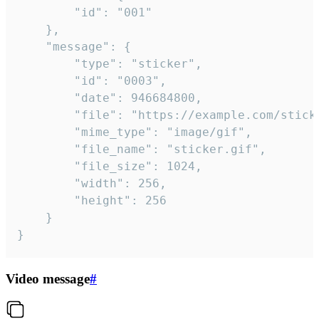
		"id": "001"

	},

	"message": {

		"type": "sticker",

		"id": "0003",

		"date": 946684800,

		"file": "https://example.com/sticker.gif",

		"mime_type": "image/gif",

		"file_name": "sticker.gif",

		"file_size": 1024,

		"width": 256,

		"height": 256

	}

}
Video message
#