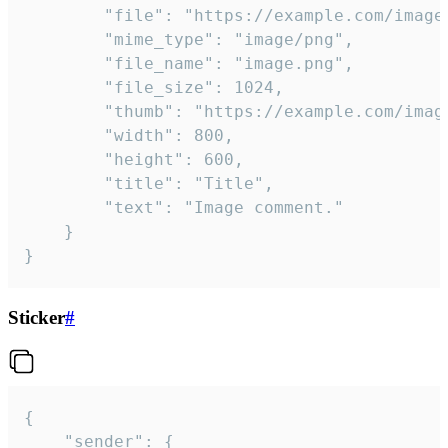
		"file": "https://example.com/image.png",

		"mime_type": "image/png",

		"file_name": "image.png",

		"file_size": 1024,

		"thumb": "https://example.com/image_thumb.png",

		"width": 800,

		"height": 600,

		"title": "Title",

		"text": "Image comment."

	}

}
Sticker
#
{

	"sender": {
