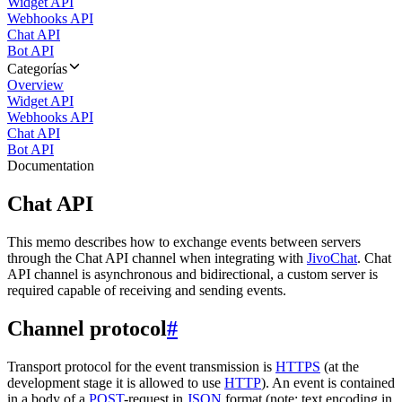
Widget API
Webhooks API
Chat API
Bot API
Categorías
Overview
Widget API
Webhooks API
Chat API
Bot API
Documentation
Chat API
This memo describes how to exchange events between servers
through the Chat API channel when integrating with
JivoChat
. Chat
API channel is asynchronous and bidirectional, a custom server is
required capable of receiving and sending events.
Channel protocol
#
Transport protocol for the event transmission is
HTTPS
(at the
development stage it is allowed to use
HTTP
). An event is contained
in a body of a
POST
-request in
JSON
format (note: text encoding in