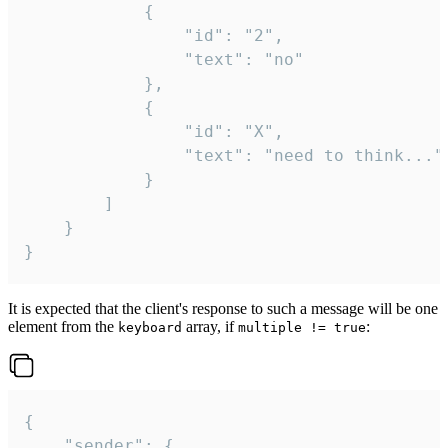
			{

				"id": "2",

				"text": "no"

			},

			{

				"id": "X",

				"text": "need to think..."

			}

		]

	}

}
It is expected that the client's response to such a message will be one
element from the
array, if
:
keyboard
multiple != true
{

	"sender": {
