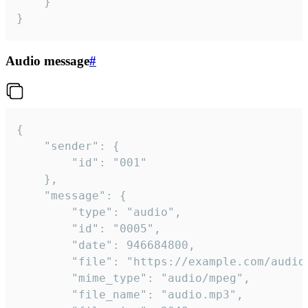
	}

}
Audio message
#
{

	"sender": {

		"id": "001"

	},

	"message": {

		"type": "audio",

		"id": "0005",

		"date": 946684800,

		"file": "https://example.com/audio.mp3",

		"mime_type": "audio/mpeg",

		"file_name": "audio.mp3",
