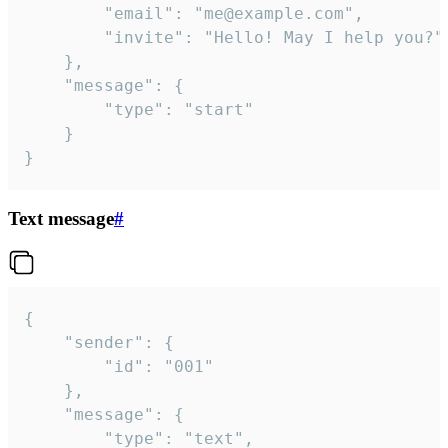
		"email": "me@example.com",

		"invite": "Hello! May I help you?"

	},

	"message": {

		"type": "start"

	}

}
Text message
#
{

	"sender": {

		"id": "001"

	},

	"message": {

		"type": "text",
