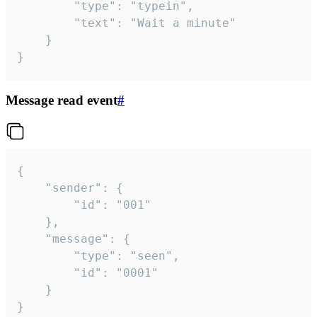
		"type": "typein",

		"text": "Wait a minute"

	}

}
Message read event
#
{

	"sender": {

		"id": "001"

	},

	"message": {

		"type": "seen",

		"id": "0001"

	}

}