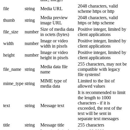
2048 characters, valid
file
string
Media URL
scheme https or http
Media preview
2048 characters, valid
thumb
string
image URL
https or http scheme
Size of media data
Positive integer, limited by
file_size
number
in octets (bytes)
client applications
Image or video
Positive integer, limited by
width
number
width in pixels
client applications
Image or video
Positive integer, limited by
height
number
height in pixels
client applications
255 characters, may not be
Media data file
file_name
string
compatible with legacy
name
file systems!
MIME type of
Limited to the list of
mime_type
string
media data
allowed values
It is recommended to limit
the length to 1000
characters - if it is
text
string
Message text
exceeded, the rest of the
text will be sent in
separate text messages
title
string
Message title
255 characters