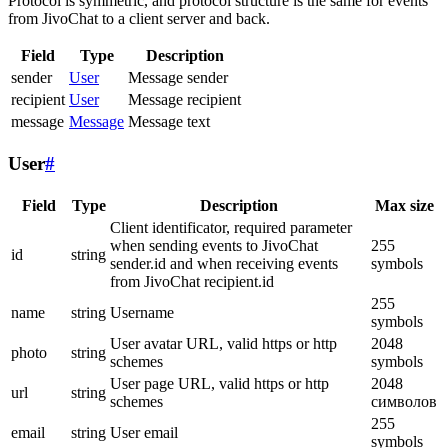
Protocol is symmetric, and protocol structure is the same for events
from JivoChat to a client server and back.
Field
Type
Description
sender
User
Message sender
recipient
User
Message recipient
message
Message
Message text
User
#
Field
Type
Description
Max size
Client identificator, required parameter
when sending events to JivoChat
255
id
string
sender.id and when receiving events
symbols
from JivoChat recipient.id
255
name
string
Username
symbols
User avatar URL, valid https or http
2048
photo
string
schemes
symbols
User page URL, valid https or http
2048
url
string
schemes
символов
255
email
string
User email
symbols