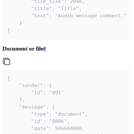
		"file_size": 2048,

		"title": "Title",

		"text": "Audio message comment."

	}

}
Document or file
#
{

	"sender": {

		"id": "001"

	},

	"message": {

		"type": "document",

		"id": "0006",

		"date": 946684800,
