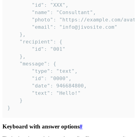
		"id": "XXX",

		"name": "Consultant",

		"photo": "https://example.com/avatar.png",

		"email": "info@jivosite.com"

	},

	"recipient": {

		"id": "001"

	},

	"message": {

		"type": "text",

		"id": "0000",

		"date": 946684800,

		"text": "Hello!"

	}

}
Keyboard with answer options
#