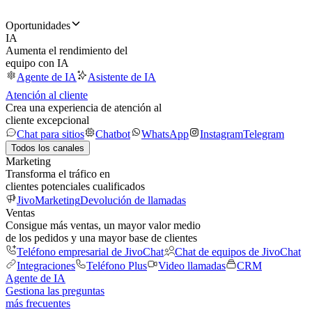
Oportunidades
IA
Aumenta el rendimiento del
equipo con IA
Agente de IA
Asistente de IA
Atención al cliente
Crea una experiencia de atención al
cliente excepcional
Chat para sitios
Chatbot
WhatsApp
Instagram
Telegram
Todos los canales
Marketing
Transforma el tráfico en
clientes potenciales cualificados
JivoMarketing
Devolución de llamadas
Ventas
Consigue más ventas, un mayor valor medio
de los pedidos y una mayor base de clientes
Teléfono empresarial de JivoChat
Chat de equipos de JivoChat
Integraciones
Teléfono Plus
Video llamadas
CRM
Agente de IA
Gestiona las preguntas
más frecuentes