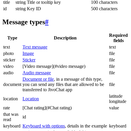
title
string
Title or tooltip key
100 characters
id
string
Key ID
500 characters
Message types
#
Required
Type
Description
fields
text
Text message
text
photo
Image
file
sticker
Sticker
file
video
[Video message](#video message)
file
audio
Audio message
file
Document or file
, in a message of this type,
document
you can send any files that are allowed to be
file
transferred to JivoChat app
latitude
location
Location
longitude
rate
[Chat rating](#Chat rating)
value
that was
id
read
keyboard
Keyboard with options
, details in the example
keyboard