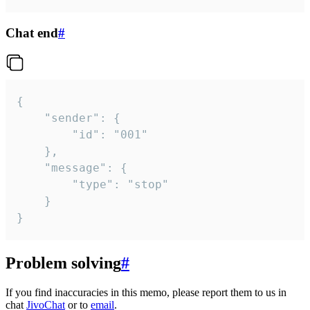
Chat end
#
{

	"sender": {

		"id": "001"

	},

	"message": {

		"type": "stop"

	}

}
Problem solving
#
If you find inaccuracies in this memo, please report them to us in
chat
JivoChat
or to
email
.