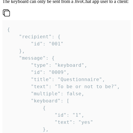
The keyboard can only be sent from a JivoChat app user to a client:
{

	"recipient": {

		"id": "001"

	},

	"message": {

		"type": "keyboard",

		"id": "0009",

		"title": "Questionnaire",

		"text": "To be or not to be?",

		"multiple": false,

		"keyboard": [

			{

				"id": "1",

				"text": "yes"

			},
