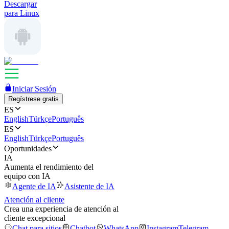
Descargar
para Linux
Iniciar Sesión
Regístrese gratis
ES
English
Türkçe
Português
ES
English
Türkçe
Português
Oportunidades
IA
Aumenta el rendimiento del
equipo con IA
Agente de IA
Asistente de IA
Atención al cliente
Crea una experiencia de atención al
cliente excepcional
Chat para sitios
Chatbot
WhatsApp
Instagram
Telegram