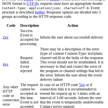
JSON format is
UTF-8
), requests must have an appropriate header
. Event
Content-Type: application/json; charset=utf-8
structure is described
further
. Response options are divided into 3
groups according to the HTTP-response code.
Code
Description
Action
Success.
Event is
2xx
Inform the user about successfull delivery
accepted for
processing
There may be a description of the error
(type of content Content-Type: text/plain;
Request
charset=utf-8) in the body of the response.
failed.
This event should not be resubmitted. It is
4xx
Event
necessary to find and correct the error of
rejected
the program or channel settings that led to
the error. Inform the user about the event
delivery failure
The request
In case of an HTTP code
5xx
or if
Any other
cannot be
connection fails it is recommended to
HTTP
accepted at
resend the request up to 3 times with an
code or
this time.
interval of 3-60 seconds. Inform the user
connection
Event is not
that the event is temporarily undeliverable.
error
accepted
Contact server support