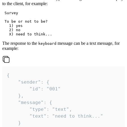
to the client, for example:
 Survey

 To be or not to be?

   1) yes

   2) no

The response to the
message can be a text message, for
keyboard
example:
{

	"sender": {

		"id": "001"

	},

	"message": {

		"type": "text",

		"text": "need to think..."

	}
