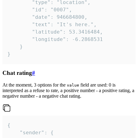
		"type": "location",

		"id": "0007",

		"date": 946684800,

		"text": "It's here.",

		"latitude": 53.3416484,

		"longitude": -6.2868531

	}

}
Chat rating
#
At the moment, 3 options for the
field are used: 0 is
value
interpreted as a refuse to rate, a positive number - a positive rating, a
negative number - a negative chat rating.
{

	"sender": {
